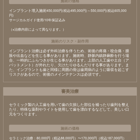
施術の価格
インプラント埋入施術
450,000円(税込495,000円)～550,000円(税込605,000
円)
サージカルガイド使用/10年保証込み
（※治療内容によって異なります。）
施術のリスク
・
副作用
インプラント治療は必ず外科治療を伴うため、術後の疼痛・咬合痛・腫
脹や出血などを生じる事があります。施術時、静脈内鎮静麻酔を行う場
合、一時的にふらつきが生じる事があります。上部の人工歯や土台（ア
バットメント）が外れたり、欠けたりゆるんだりする事があります。ま
た、インプラントも歯と同様に周囲の骨は歯周病のように吸収を起こす
リスクがあるので、術後のメインテナンスは必須です。
審美治療
セラミック製の⼈⼯⻭を⽤いて⻭の⽋損した部位を補ったり⻭列を整え
たり、特殊な薬剤やライトを使⽤して⻭を漂⽩するなどして、美しい⼝
元をつくります。
施術の価格
セラミック治療：80,000円（税込88,000円）〜170,000円（税込187,000円）