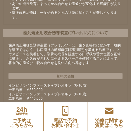
・あごの成長発育によってかみ合わせや歯並びが変化する可能性があり
ます。
・矯正歯科治療は、一度始めると元の状態に戻すことが難しくなりま
す。
⻭列矯正⽤咬合誘導装置(プレオルソ)について
歯列矯正用咬合誘導装置（プレオルソ）は、歯を直接的に動かす一般的
な矯正ではなく、お口周りの筋機能(口腔周囲筋)を鍛える治療です。マ
ウスピースを装着して、顎骨の成長を阻害する口呼吸や舌の位置を正常
に補正し、永久歯がきれいに生えるスペースを確保することによって、
将来的な歯並び、咬み合わせを良い方向へ導きます。
施術の価格
インビザラインファースト＋プレオルソ（6-10歳）
⼀期治療 ￥550,000
インビザラインファースト＋プレオルソ（6-10歳）
⼆期治療 ￥440,000
24h
施術のリスク
・
副作用
WEB予約
全ての医療と同様に歯科矯正治療にも潜在的なリスク・副作用があるこ
ご予約は
電話で予約
治療に関する
とをご理解ください。
こちらから
お問い合わせ
質問はこちら
※すべてのリスクや副作用が生じるわけではありません。