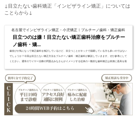
↓目立たない歯科矯正「インビザライン矯正」については
て、その種類や特長...
ことらから↓
名古屋でインビザライン矯正・小児矯正｜プルチーノ歯科・矯正歯科
目立つのは嫌！目立たない矯正歯科治療をプルチー
ノ歯科・矯...
歯並びが気になって矯正歯科を検討しているけど、目立つことがネックで躊躇している方も多いのではない
でしょうか？今回は目立たない矯正方法をプルチーノ歯科・矯正歯科が解説していきます。ぜひ参考にして
ください。通常のワイヤー治療の問題点みなさんがイメージする従来の一般的な歯科矯正は表側に器具を装
着してワイヤーで力を加えて歯を移動させていく方法をイメージするのではないでしょうか？そのワイヤー
治療の一番の問題点として「矯正装置が目立つ」ということです。そのため、目立つことに抵抗のある方々
は矯正治療へ一歩...