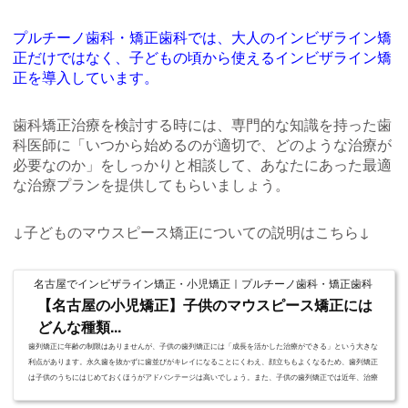
プルチーノ歯科・矯正歯科では、大人のインビザライン矯
正だけではなく、子どもの頃から使えるインビザライン矯
正を導入しています。
歯科矯正治療を検討する時には、専門的な知識を持った歯
科医師に「いつから始めるのが適切で、どのような治療が
必要なのか」をしっかりと相談して、あなたにあった最適
な治療プランを提供してもらいましょう。
↓子どものマウスピース矯正についての説明はこちら↓
名古屋でインビザライン矯正・小児矯正｜プルチーノ歯科・矯正歯科
【名古屋の小児矯正】子供のマウスピース矯正には
どんな種類...
歯列矯正に年齢の制限はありませんが、子供の歯列矯正には「成長を活かした治療ができる」という大きな
利点があります。永久歯を抜かずに歯並びがキレイになることにくわえ、顔立ちもよくなるため、歯列矯正
は子供のうちにはじめておくほうがアドバンテージは高いでしょう。また、子供の歯列矯正では近年、治療
の負担を軽減できる「マウスピース矯正」も人気を集めています。ただ、子供向けのマウスピース矯正は大
人のマウスピース矯正と趣旨や目的が異なるため注意が必要です。今回は子供のマウスピース矯正につい