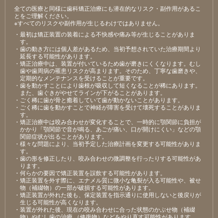
全ての医療と同様に歯科矯正治療にも潜在的なリスク・副作用があるこ
とをご理解ください。
※すべてのリスクや副作用が生じるわけではありません。
・最初は矯正装置の装着による不快感や痛み等が生じることがありま
す。
・歯の動き方には個人差があるため、当初予想されていた治療期間より
延長する可能性があります。
・矯正治療中は、装置が付いているため歯が磨きにくくなります。むし
歯や歯周病の罹患リスクが高まります。そのため、丁寧な歯磨きや、
定期的なメンテナンスを受けることが重要です。
・歯を動かすことにより歯根が吸収して短くなることが稀にあります。
また、歯ぐきがやせてラインが下がることがあります。
・ごく稀に歯が骨と癒着していて歯が動かないことがあります。
・ごく稀に歯を動かすことで神経が障害を受けて壊死することがありま
す。
・矯正治療中は咬み合わせが変化することで、一時的に顎関節に負担が
かかり「顎関節で音が鳴る、あごが痛い、口が開けにくい」などの顎
関節症状が出ることがあります。
・様々な問題により、当初予定した治療計画を変更する可能性がありま
す。
・歯の形を修正したり、咬み合わせの微調整を行ったりする可能性があ
ります。
・何らかの要因で矯正装置を誤飲する可能性があります。
・矯正装置を外す際に、エナメル質に微小な亀裂が入る可能性や、被せ
物（補綴物）の一部が破損する可能性があります。
・矯正装置が外れた後も、保定装置を指示通りに使用しないと後戻りが
生じる可能性が高くなります。
・装置が外れた後、現在の咬み合わせに合った状態のかぶせ物（補綴
物）やむし歯の治療 （修復物）などをやり直す可能性があります。