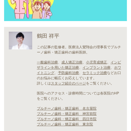
鶴田 祥平
この記事の監修者。医療法人鸞翔会の理事長でプルチ
ーノ歯科・矯正歯科の歯科医師。
一般歯科治療
、
成人矯正治療
、
小児育成矯正
、
インビ
ザラインを用いた矯正治療
、
インプラント治療
、
ホワ
イトニング
、
予防歯科治療
、
セラミック治療
などお口
のお悩みに幅広くお応えしています。
詳しくは
スタッフ紹介のページ
をご覧ください。
医院へのアクセス・診療時間については各医院のHP
をご覧ください。
プルチーノ歯科・矯正歯科 名古屋院
プルチーノ歯科・矯正歯科 神宮前院
プルチーノ歯科・矯正歯科 四日市院
プルチーノ歯科・矯正歯科 東京院