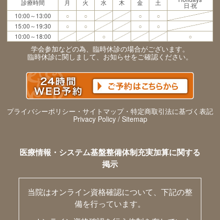
診療時間
月
火
水
木
金
土
日·祝
10:00～13:00
○
○
○
○
15:00～19:30
○
○
○
○
10:00～18:00
○
○
学会参加などの為、臨時休診の場合がございます。
臨時休診に関しまして、お知らせをご確認ください。
プライバシーポリシー・サイトマップ・特定商取引法に基づく表記
Privacy Policy / Sitemap
医療情報・システム基盤整備体制充実加算に関する
掲示
当院はオンライン資格確認について、下記の整
備を行っています。