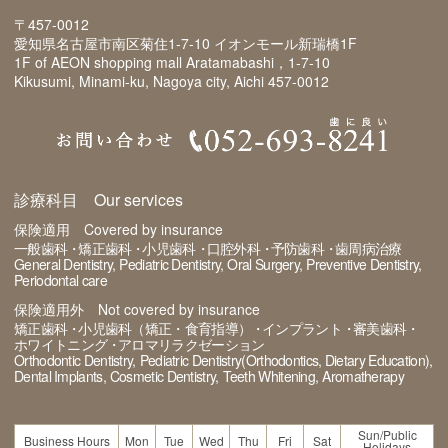
〒457-0012
愛知県名古屋市南区菊住1-7-10 イオンモール新瑞橋1F
1F of AEON shopping mall Aratamabashi，1-7-10
Kikusumi, Minami-ku, Nagoya city, Aichi 457-0012
診療科目 Our services
保険適用 Covered by insurance
一般歯科
矯正歯科
小児歯科
口腔外科
予防歯科
歯周病治療
General Dentistry
Pediatric Dentistry
Oral Surgery
Preventive Dentistry
Periodontal care
保険適用外 Not covered by insurance
矯正歯科
小児歯科（矯正・食育指導）
インプラント
審美歯科
ホワイトニング
アロマリラクゼーション
Orthodontic Dentistry
Pediatric Dentistry(Orthodontics, Dietary Education)
Dental Implants
Cosmetic Dentistry
Teeth Whitening
Aromatherapy
Sun/Public
Business Hours
Mon
Tue
Wed
Thu
Fri
Sat
Holidays