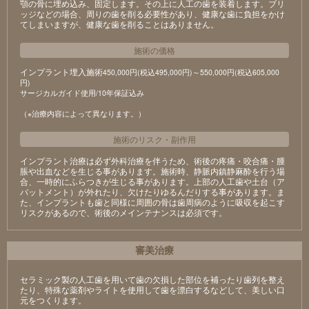
顎の骨に埋め込み、固定します。その上に人工の歯を装着します。ブリ
ッジなどの場合、周りの歯を削る必要性があり、健康な歯に負担をかけ
てしまいますが、健康な歯を削ることはありません。
施術の価格
インプラント埋入施術
450,000円(税込495,000円)～550,000円(税込605,000
円)
サージカルガイド使用/10年保証込み
（※治療内容によって異なります。）
施術のリスク
・
副作用
インプラント治療は必ず外科治療を伴うため、術後の疼痛・咬合痛・腫
脹や出血などを生じる事があります。施術時、静脈内鎮静麻酔を行う場
合、一時的にふらつきが生じる事があります。上部の人工歯や土台（ア
バットメント）が外れたり、欠けたりゆるんだりする事があります。ま
た、インプラントも歯と同様に周囲の骨は歯周病のように吸収を起こす
リスクがあるので、術後のメインテナンスは必須です。
審美治療
セラミック製の⼈⼯⻭を⽤いて⻭の⽋損した部位を補ったり⻭列を整え
たり、特殊な薬剤やライトを使⽤して⻭を漂⽩するなどして、美しい⼝
元をつくります。