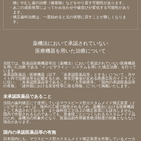
物）やむし⻭の治療（修復物）などをやり直す可能性があります。
・あごの成⻑発育によってかみ合わせや⻭並びが変化する可能性があり
ます。
・矯正⻭科治療は、⼀度始めると元の状態に戻すことが難しくなりま
す。
薬機法において承認されていない
医療機器を用いた治療について
当院では、医薬品医療機器等法（薬機法）において承認されていない医療機器
を用いた治療 である「インビザライン・システムを用いた矯正治療」を行って
います。
未承認医薬品・医療機器（以下、「未承認医薬品等」とする）について、当サ
イト内で治療法等を記載するため、厚生労働省が定める医療広告ガイドライン
に従い、「未承認医薬品等であること」「入手経路等」「国内の承認医薬品等
の有無」「諸外国における安全性等に係る情報」について掲載いたします。
未承認医薬品であること
当院の歯列矯正にて使用しているマウスピース型カスタムメイド矯正装置（イ
ンビザライン®）は、海外の工場で製作されるため、薬機法における医療機器
として承認されておらず、また歯科技工士法上の矯正装置にも該当しません。
国内で作製されるものであっても、患者様ごとにつくられるカスタムメイド品
のため、薬機法の対象外となり、医薬品副作用被害救済制度の対象とならない
場合があります。
国内の承認医薬品等の有無
日本国内にも、マウスピース型カスタムメイド矯正装置を作製しているメーカ