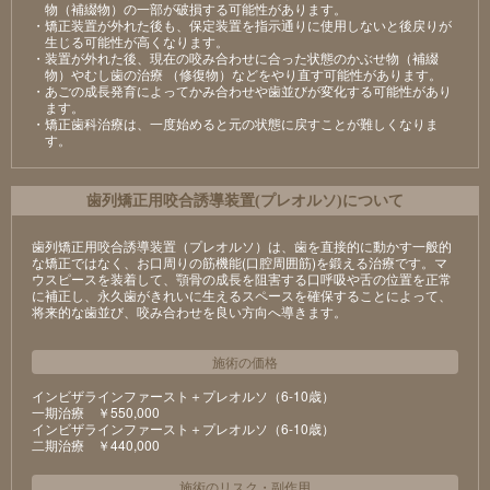
物（補綴物）の一部が破損する可能性があります。
・矯正装置が外れた後も、保定装置を指示通りに使用しないと後戻りが
生じる可能性が高くなります。
・装置が外れた後、現在の咬み合わせに合った状態のかぶせ物（補綴
物）やむし歯の治療 （修復物）などをやり直す可能性があります。
・あごの成長発育によってかみ合わせや歯並びが変化する可能性があり
ます。
・矯正歯科治療は、一度始めると元の状態に戻すことが難しくなりま
す。
⻭列矯正⽤咬合誘導装置(プレオルソ)について
歯列矯正用咬合誘導装置（プレオルソ）は、歯を直接的に動かす一般的
な矯正ではなく、お口周りの筋機能(口腔周囲筋)を鍛える治療です。マ
ウスピースを装着して、顎骨の成長を阻害する口呼吸や舌の位置を正常
に補正し、永久歯がきれいに生えるスペースを確保することによって、
将来的な歯並び、咬み合わせを良い方向へ導きます。
施術の価格
インビザラインファースト＋プレオルソ（6-10歳）
⼀期治療 ￥550,000
インビザラインファースト＋プレオルソ（6-10歳）
⼆期治療 ￥440,000
施術のリスク
・
副作用