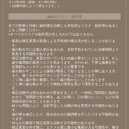
￥1,100,000（税抜：￥1,000,000）
（※治療内容によって異なります。）
施術のリスク
・
副作用
全ての医療と同様に歯科矯正治療にも潜在的なリスク・副作用があるこ
とをご理解ください。
※すべてのリスクや副作用が生じるわけではありません。
・最初は矯正装置の装着による不快感や痛み等が生じることがありま
す。
・歯の動き方には個人差があるため、当初予想されていた治療期間より
延長する可能性があります。
・矯正治療中は、装置が付いているため歯が磨きにくくなります。むし
歯や歯周病の罹患リスクが高まります。そのため、丁寧な歯磨きや、
定期的なメンテナンスを受けることが重要です。
・歯を動かすことにより歯根が吸収して短くなることが稀にあります。
また、歯ぐきがやせてラインが下がることがあります。
・ごく稀に歯が骨と癒着していて歯が動かないことがあります。
・ごく稀に歯を動かすことで神経が障害を受けて壊死することがありま
す。
・矯正治療中は咬み合わせが変化することで、一時的に顎関節に負担が
かかり「顎関節で音が鳴る、あごが痛い、口が開けにくい」などの顎
関節症状が出ることがあります。
・様々な問題により、当初予定した治療計画を変更する可能性がありま
す。
・歯の形を修正したり、咬み合わせの微調整を行ったりする可能性があ
ります。
・何らかの要因で矯正装置を誤飲する可能性があります。
・矯正装置を外す際に、エナメル質に微小な亀裂が入る可能性や、被せ