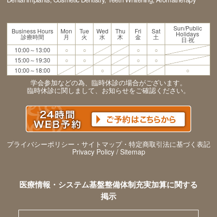
Sun/Public
Business Hours
Mon
Tue
Wed
Thu
Fri
Sat
Holidays
診療時間
月
火
水
木
金
土
日·祝
10:00～13:00
○
○
○
○
15:00～19:30
○
○
○
○
10:00～18:00
○
○
学会参加などの為、臨時休診の場合がございます。
臨時休診に関しまして、お知らせをご確認ください。
プライバシーポリシー・サイトマップ・特定商取引法に基づく表記
Privacy Policy / Sitemap
医療情報・システム基盤整備体制充実加算に関する
掲示