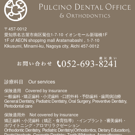
〒457-0012
愛知県名古屋市南区菊住1-7-10 イオンモール新瑞橋1F
1F of AEON shopping mall Aratamabashi，1-7-10
Kikusumi, Minami-ku, Nagoya city, Aichi 457-0012
診療科目 Our services
保険適用 Covered by insurance
一般歯科
矯正歯科
小児歯科
口腔外科
予防歯科
歯周病治療
General Dentistry
Pediatric Dentistry
Oral Surgery
Preventive Dentistry
Periodontal care
保険適用外 Not covered by insurance
矯正歯科
小児歯科（矯正・食育指導）
インプラント
審美歯科
ホワイトニング
アロマリラクゼーション
Orthodontic Dentistry
Pediatric Dentistry(Orthodontics, Dietary Education)
Dental Implants
Cosmetic Dentistry
Teeth Whitening
Aromatherapy