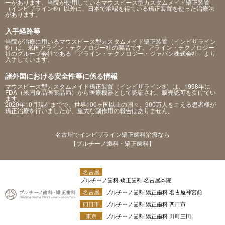
ーがあります。当院が使用しているマウスピース型カスタムメイド矯正装置
（インビザライン®）以外に、日本で承認を得ている矯正装置を使った治療法
があります。
入手経路等
当院が治療に用いるマウスピース型カスタムメイド矯正装置（インビザライン
®）は、米国アライン・テクノロジー社の製品です。アライン・テクノロジー
社のグループ会社である「アライン・テクノロジー・ジャパン株式会社」より
入手しています。
諸外国における安全性等に係る情報
マウスピース型カスタムメイド矯正装置（インビザライン®）は、1998年に
FDA（米国食品医薬品局）から医療機器として認証され、販売認可を受けてい
ます。
2020年10月現在までで、世界100ヶ国以上の国々、900万人をこえる患者様が
矯正治療を行いましたが、重大な副作用の報告はありません。
名古屋でインビザライン矯正歯科治療なら
【プルチーノ歯科・矯正歯科】
名古屋
プルチーノ歯科·矯正歯科 名古屋本院
名古屋
プルチーノ歯科·矯正歯科 名古屋神宮前
四日市
プルチーノ歯科·矯正歯科 四日市
東京
プルチーノ歯科·矯正歯科 田町三田