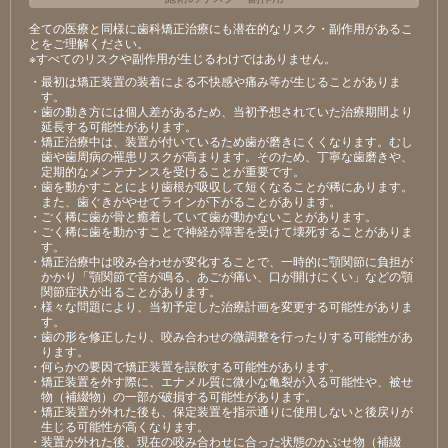
全ての医療と同様に歯科矯正治療にも潜在的なリスク・副作用があるこ
とをご理解ください。
※すべてのリスクや副作用が生じるわけではありません。
・最初は矯正装置の装着による不快感や痛み等が⽣じることがありま
す。
・⻭の動き⽅には個⼈差があるため、当初予想されていた治療期間より
延⻑する可能性があります。
・矯正治療中は、装置が付いているため⻭が磨きにくくなります。むし
⻭や⻭周病の罹患リスクが⾼まります。そのため、丁寧な⻭磨きや、
定期的なメンテナンスを受けることが重要です。
・⻭を動かすことにより⻭根が吸収して短くなることが稀にあります。
また、⻭ぐきがやせてラインが下がることがあります。
・ごく稀に⻭が⾻と癒着していて⻭が動かないことがあります。
・ごく稀に⻭を動かすことで神経が障害を受けて壊死することがありま
す。
・矯正治療中は咬み合わせが変化することで、⼀時的に顎関節に負担が
かかり「顎関節で⾳が鳴る、あごが痛い、⼝が開けにくい」などの顎
関節症状が出ることがあります。
・様々な問題により、当初予定した治療計画を変更する可能性がありま
す。
・⻭の形を修正したり、咬み合わせの微調整を⾏ったりする可能性があ
ります。
・何らかの要因で矯正装置を誤飲する可能性があります。
・矯正装置を外す際に、エナメル質に微⼩な⻲裂が⼊る可能性や、被せ
物（補綴物）の⼀部が破損する可能性があります。
・矯正装置が外れた後も、保定装置を指⽰通りに使⽤しないと後戻りが
⽣じる可能性が⾼くなります。
・装置が外れた後、現在の咬み合わせに合った状態のかぶせ物（補綴