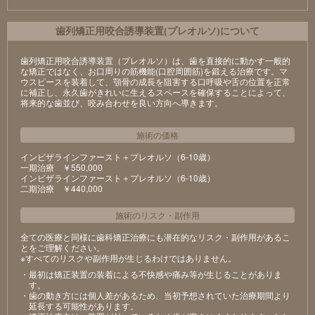
⻭列矯正⽤咬合誘導装置(プレオルソ)について
歯列矯正用咬合誘導装置（プレオルソ）は、歯を直接的に動かす一般的
な矯正ではなく、お口周りの筋機能(口腔周囲筋)を鍛える治療です。マ
ウスピースを装着して、顎骨の成長を阻害する口呼吸や舌の位置を正常
に補正し、永久歯がきれいに生えるスペースを確保することによって、
将来的な歯並び、咬み合わせを良い方向へ導きます。
施術の価格
インビザラインファースト＋プレオルソ（6-10歳）
⼀期治療 ￥550,000
インビザラインファースト＋プレオルソ（6-10歳）
⼆期治療 ￥440,000
施術のリスク
・
副作用
全ての医療と同様に歯科矯正治療にも潜在的なリスク・副作用があるこ
とをご理解ください。
※すべてのリスクや副作用が生じるわけではありません。
・最初は矯正装置の装着による不快感や痛み等が⽣じることがありま
す。
・⻭の動き⽅には個⼈差があるため、当初予想されていた治療期間より
延⻑する可能性があります。