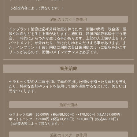
（※治療内容によって異なります。）
施術のリスク
・
副作用
インプラント治療は必ず外科治療を伴うため、術後の疼痛・咬合痛・腫
脹や出血などを生じる事があります。施術時、静脈内鎮静麻酔を行う場
合、一時的にふらつきが生じる事があります。上部の人工歯や土台（ア
バットメント）が外れたり、欠けたりゆるんだりする事があります。ま
た、インプラントも歯と同様に周囲の骨は歯周病のように吸収を起こす
リスクがあるので、術後のメインテナンスは必須です。
審美治療
セラミック製の⼈⼯⻭を⽤いて⻭の⽋損した部位を補ったり⻭列を整え
たり、特殊な薬剤やライトを使⽤して⻭を漂⽩するなどして、美しい⼝
元をつくります。
施術の価格
セラミック治療：80,000円（税込88,000円）〜170,000円（税込187,000円）
ホワイトニング：12,000円（税込13,200円）〜60,000円（税込66,000円）
（※治療内容によって異なります。）
施術のリスク
・
副作用