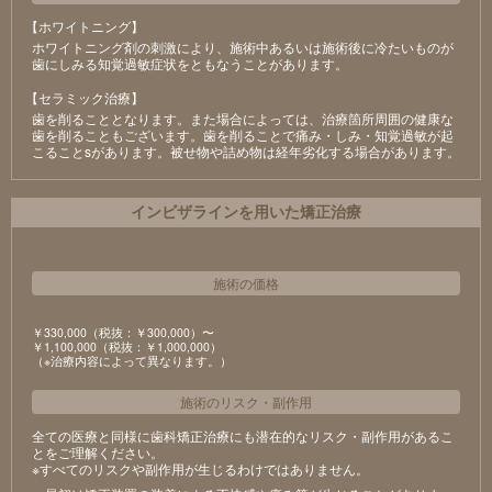
【ホワイトニング】
ホワイトニング剤の刺激により、施術中あるいは施術後に冷たいものが
⻭にしみる知覚過敏症状をともなうことがあります。
【セラミック治療】
⻭を削ることとなります。また場合によっては、治療箇所周囲の健康な
⻭を削ることもございます。⻭を削ることで痛み・しみ・知覚過敏が起
こることsがあります。被せ物や詰め物は経年劣化する場合があります。
インビザラインを用いた矯正治療
施術の価格
￥330,000（税抜：￥300,000）〜
￥1,100,000（税抜：￥1,000,000）
（※治療内容によって異なります。）
施術のリスク
・
副作用
全ての医療と同様に歯科矯正治療にも潜在的なリスク・副作用があるこ
とをご理解ください。
※すべてのリスクや副作用が生じるわけではありません。