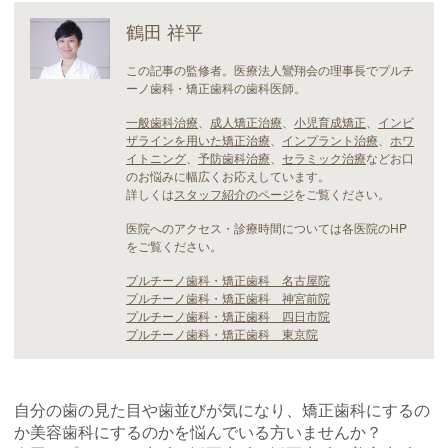
鶴田 祥平
この記事の監修者。医療法人鸞翔会の理事長でプルチ
ーノ歯科・矯正歯科の歯科医師。
一般歯科治療
、
成人矯正治療
、
小児育成矯正
、
インビ
ザラインを用いた矯正治療
、
インプラント治療
、
ホワ
イトニング
、
予防歯科治療
、
セラミック治療
などお口
のお悩みに幅広くお応えしています。
詳しくは
スタッフ紹介のページ
をご覧ください。
医院へのアクセス・診療時間については各医院のHP
をご覧ください。
プルチーノ歯科・矯正歯科 名古屋院
プルチーノ歯科・矯正歯科 神宮前院
プルチーノ歯科・矯正歯科 四日市院
プルチーノ歯科・矯正歯科 東京院
自分の歯の見た目や歯並びが気になり、矯正歯科にするの
か美容歯科にするのかを悩んでいる方いませんか？