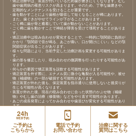
・矯正治療中は、装置が付いているため⻭が磨きにくくなります。むし
⻭や⻭周病の罹患リスクが⾼まります。そのため、丁寧な⻭磨きや、
定期的なメンテナンスを受けることが重要です。
・⻭を動かすことにより⻭根が吸収して短くなることが稀にあります。
また、⻭ぐきがやせてラインが下がることがあります。
・ごく稀に⻭が⾻と癒着していて⻭が動かないことがあります。
・ごく稀に⻭を動かすことで神経が障害を受けて壊死することがありま
す。
・矯正治療中は咬み合わせが変化することで、⼀時的に顎関節に負担が
かかり「顎関節で⾳が鳴る、あごが痛い、⼝が開けにくい」などの顎
関節症状が出ることがあります。
・様々な問題により、当初予定した治療計画を変更する可能性がありま
す。
・⻭の形を修正したり、咬み合わせの微調整を⾏ったりする可能性があ
ります。
・何らかの要因で矯正装置を誤飲する可能性があります。
・矯正装置を外す際に、エナメル質に微⼩な⻲裂が⼊る可能性や、被せ
物（補綴物）の⼀部が破損する可能性があります。
・矯正装置が外れた後も、保定装置を指⽰通りに使⽤しないと後戻りが
⽣じる可能性が⾼くなります。
・装置が外れた後、現在の咬み合わせに合った状態のかぶせ物（補綴
物）やむし⻭の治療（修復物）などをやり直す可能性があります。
・あごの成⻑発育によってかみ合わせや⻭並びが変化する可能性があり
ます。
・矯正⻭科治療は、⼀度始めると元の状態に戻すことが難しくなりま
24h
す。
WEB予約
ご予約は
電話で予約
治療に関する
こちらから
お問い合わせ
質問はこちら
薬機法において承認されていない