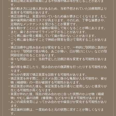
・最初は矯正装置の装着による不快感や痛み等が生じることがありま
す。
・歯の動き方には個人差があるため、当初予想されていた治療期間より
延長する可能性があります。
・矯正治療中は、装置が付いているため歯が磨きにくくなります。むし
歯や歯周病の罹患リスクが高まります。そのため、丁寧な歯磨きや、
定期的なメンテナンスを受けることが重要です。
・歯を動かすことにより歯根が吸収して短くなることが稀にあります。
また、歯ぐきがやせてラインが下がることがあります。
・ごく稀に歯が骨と癒着していて歯が動かないことがあります。
・ごく稀に歯を動かすことで神経が障害を受けて壊死することがありま
す。
・矯正治療中は咬み合わせが変化することで、一時的に顎関節に負担が
かかり「顎関節で音が鳴る、あごが痛い、口が開けにくい」などの顎
関節症状が出ることがあります。
・様々な問題により、当初予定した治療計画を変更する可能性がありま
す。
・歯の形を修正したり、咬み合わせの微調整を行ったりする可能性があ
ります。
・何らかの要因で矯正装置を誤飲する可能性があります。
・矯正装置を外す際に、エナメル質に微小な亀裂が入る可能性や、被せ
物（補綴物）の一部が破損する可能性があります。
・矯正装置が外れた後も、保定装置を指示通りに使用しないと後戻りが
生じる可能性が高くなります。
・装置が外れた後、現在の咬み合わせに合った状態のかぶせ物（補綴
物）やむし歯の治療 （修復物）などをやり直す可能性があります。
・あごの成長発育によってかみ合わせや歯並びが変化する可能性があり
ます。
・矯正歯科治療は、一度始めると元の状態に戻すことが難しくなりま
す。