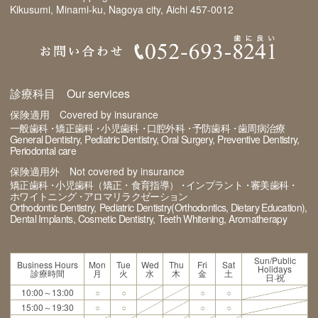
Kikusumi, Minami-ku, Nagoya city, Aichi 457-0012
診療科目 Our services
保険適用 Covered by insurance
一般歯科
矯正歯科
小児歯科
口腔外科
予防歯科
歯周病治療
General Dentistry
Pediatric Dentistry
Oral Surgery
Preventive Dentistry
Periodontal care
保険適用外 Not covered by insurance
矯正歯科
小児歯科（矯正・食育指導）
インプラント
審美歯科
ホワイトニング
アロマリラクゼーション
Orthodontic Dentistry
Pediatric Dentistry(Orthodontics, Dietary Education)
Dental Implants
Cosmetic Dentistry
Teeth Whitening
Aromatherapy
Sun/Public
Business Hours
Mon
Tue
Wed
Thu
Fri
Sat
Holidays
診療時間
月
火
水
木
金
土
日·祝
10:00～13:00
○
○
○
○
15:00～19:30
○
○
○
○