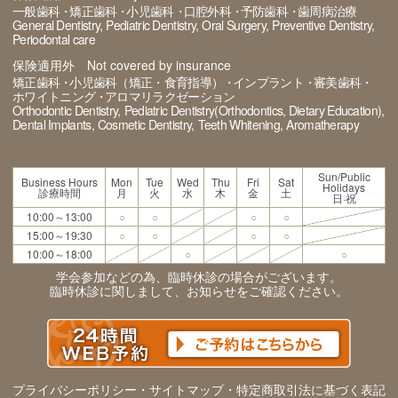
一般歯科
矯正歯科
小児歯科
口腔外科
予防歯科
歯周病治療
General Dentistry
Pediatric Dentistry
Oral Surgery
Preventive Dentistry
Periodontal care
保険適用外 Not covered by insurance
矯正歯科
小児歯科（矯正・食育指導）
インプラント
審美歯科
ホワイトニング
アロマリラクゼーション
Orthodontic Dentistry
Pediatric Dentistry(Orthodontics, Dietary Education)
Dental Implants
Cosmetic Dentistry
Teeth Whitening
Aromatherapy
Sun/Public
Business Hours
Mon
Tue
Wed
Thu
Fri
Sat
Holidays
診療時間
月
火
水
木
金
土
日·祝
10:00～13:00
○
○
○
○
15:00～19:30
○
○
○
○
10:00～18:00
○
○
学会参加などの為、臨時休診の場合がございます。
臨時休診に関しまして、お知らせをご確認ください。
プライバシーポリシー・サイトマップ・特定商取引法に基づく表記