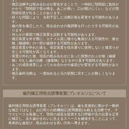
・矯正治療中は咬み合わせが変化することで、一時的に顎関節に負担が
かかり「顎関節で音が鳴る、あごが痛い、口が開けにくい」などの顎
関節症状が出ることがあります。
・様々な問題により、当初予定した治療計画を変更する可能性がありま
す。
・歯の形を修正したり、咬み合わせの微調整を行ったりする可能性があ
ります。
・何らかの要因で矯正装置を誤飲する可能性があります。
・矯正装置を外す際に、エナメル質に微小な亀裂が入る可能性や、被せ
物（補綴物）の一部が破損する可能性があります。
・矯正装置が外れた後も、保定装置を指示通りに使用しないと後戻りが
生じる可能性が高くなります。
・装置が外れた後、現在の咬み合わせに合った状態のかぶせ物（補綴
物）やむし歯の治療 （修復物）などをやり直す可能性があります。
・あごの成長発育によってかみ合わせや歯並びが変化する可能性があり
ます。
・矯正歯科治療は、一度始めると元の状態に戻すことが難しくなりま
す。
⻭列矯正⽤咬合誘導装置(プレオルソ)について
歯列矯正用咬合誘導装置（プレオルソ）は、歯を直接的に動かす一般的
な矯正ではなく、お口周りの筋機能(口腔周囲筋)を鍛える治療です。マ
ウスピースを装着して、顎骨の成長を阻害する口呼吸や舌の位置を正常
に補正し、永久歯がきれいに生えるスペースを確保することによって、
将来的な歯並び、咬み合わせを良い方向へ導きます。