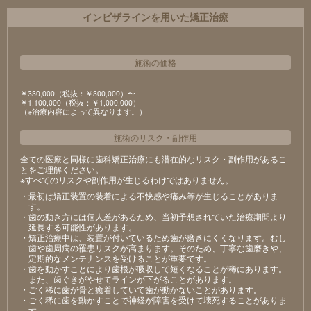
インビザラインを用いた矯正治療
施術の価格
￥330,000（税抜：￥300,000）〜
￥1,100,000（税抜：￥1,000,000）
（※治療内容によって異なります。）
施術のリスク
・
副作用
全ての医療と同様に歯科矯正治療にも潜在的なリスク・副作用があるこ
とをご理解ください。
※すべてのリスクや副作用が生じるわけではありません。
・最初は矯正装置の装着による不快感や痛み等が生じることがありま
す。
・歯の動き方には個人差があるため、当初予想されていた治療期間より
延長する可能性があります。
・矯正治療中は、装置が付いているため歯が磨きにくくなります。むし
歯や歯周病の罹患リスクが高まります。そのため、丁寧な歯磨きや、
定期的なメンテナンスを受けることが重要です。
・歯を動かすことにより歯根が吸収して短くなることが稀にあります。
また、歯ぐきがやせてラインが下がることがあります。
・ごく稀に歯が骨と癒着していて歯が動かないことがあります。
・ごく稀に歯を動かすことで神経が障害を受けて壊死することがありま
す。