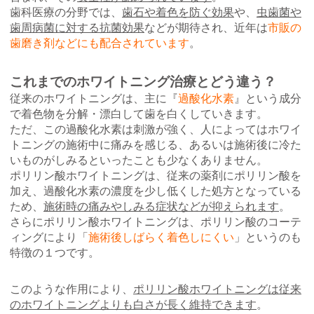
歯科医療の分野では、
歯石や着色を防ぐ効果
や、
虫歯菌や
歯周病菌に対する抗菌効果
などが期待され、近年は
市販の
歯磨き剤などにも配合されています
。
これまでのホワイトニング治療とどう違う？
従来のホワイトニングは、主に『
過酸化水素
』という成分
で着色物を分解・漂白して歯を白くしていきます。
ただ、この過酸化水素は刺激が強く、人によってはホワイ
トニングの施術中に痛みを感じる、あるいは施術後に冷た
いものがしみるといったことも少なくありません。
ポリリン酸ホワイトニングは、従来の薬剤にポリリン酸を
加え、過酸化水素の濃度を少し低くした処方となっている
ため、
施術時の痛みやしみる症状などが抑えられます
。
さらにポリリン酸ホワイトニングは、ポリリン酸のコーテ
ィングにより「
施術後しばらく着色しにくい
」というのも
特徴の１つです。
このような作用により、
ポリリン酸ホワイトニングは従来
のホワイトニングよりも白さが長く維持できます
。