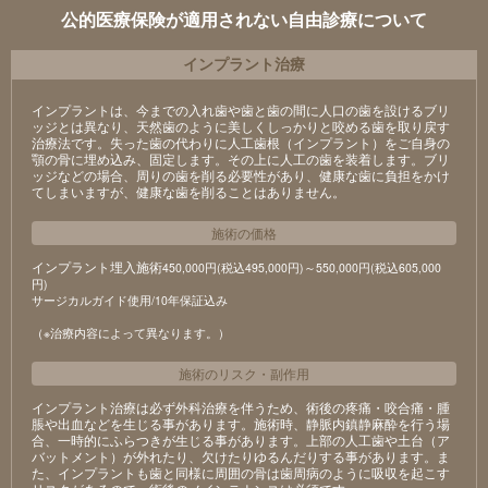
公的医療保険が適用されない自由診療について
インプラント治療
インプラントは、今までの入れ歯や歯と歯の間に人口の歯を設けるブリ
ッジとは異なり、天然歯のように美しくしっかりと咬める歯を取り戻す
治療法です。失った歯の代わりに人工歯根（インプラント）をご自身の
顎の骨に埋め込み、固定します。その上に人工の歯を装着します。ブリ
ッジなどの場合、周りの歯を削る必要性があり、健康な歯に負担をかけ
てしまいますが、健康な歯を削ることはありません。
施術の価格
インプラント埋入施術
450,000円(税込495,000円)～550,000円(税込605,000
円)
サージカルガイド使用/10年保証込み
（※治療内容によって異なります。）
施術のリスク
・
副作用
インプラント治療は必ず外科治療を伴うため、術後の疼痛・咬合痛・腫
脹や出血などを生じる事があります。施術時、静脈内鎮静麻酔を行う場
合、一時的にふらつきが生じる事があります。上部の人工歯や土台（ア
バットメント）が外れたり、欠けたりゆるんだりする事があります。ま
た、インプラントも歯と同様に周囲の骨は歯周病のように吸収を起こす