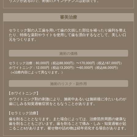
リスクがあるので、術後のメインテナンスは必須です。
審美治療
セラミック製の⼈⼯⻭を⽤いて⻭の⽋損した部位を補ったり⻭列を整え
たり、特殊な薬剤やライトを使⽤して⻭を漂⽩するなどして、美しい⼝
元をつくります。
施術の価格
セラミック治療：80,000円（税込88,000円）〜170,000円（税込187,000円）
ホワイトニング：12,000円（税込13,200円）〜60,000円（税込66,000円）
（※治療内容によって異なります。）
施術のリスク
・
副作用
【ホワイトニング】
ホワイトニング剤の刺激により、施術中あるいは施術後に冷たいものが
⻭にしみる知覚過敏症状をともなうことがあります。
【セラミック治療】
⻭を削ることとなります。また場合によっては、治療箇所周囲の健康な
⻭を削ることもございます。⻭を削ることで痛み・しみ・知覚過敏が起
こることsがあります。被せ物や詰め物は経年劣化する場合があります。