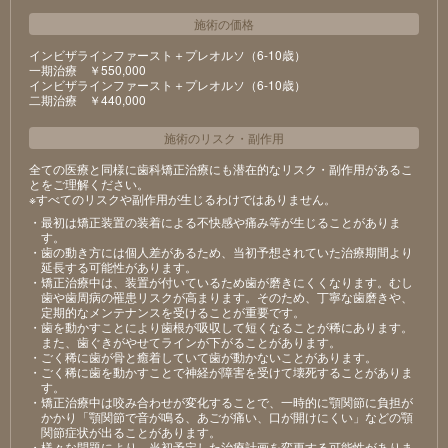
施術の価格
インビザラインファースト＋プレオルソ（6-10歳）
⼀期治療 ￥550,000
インビザラインファースト＋プレオルソ（6-10歳）
⼆期治療 ￥440,000
施術のリスク
・
副作用
全ての医療と同様に歯科矯正治療にも潜在的なリスク・副作用があるこ
とをご理解ください。
※すべてのリスクや副作用が生じるわけではありません。
・最初は矯正装置の装着による不快感や痛み等が⽣じることがありま
す。
・⻭の動き⽅には個⼈差があるため、当初予想されていた治療期間より
延⻑する可能性があります。
・矯正治療中は、装置が付いているため⻭が磨きにくくなります。むし
⻭や⻭周病の罹患リスクが⾼まります。そのため、丁寧な⻭磨きや、
定期的なメンテナンスを受けることが重要です。
・⻭を動かすことにより⻭根が吸収して短くなることが稀にあります。
また、⻭ぐきがやせてラインが下がることがあります。
・ごく稀に⻭が⾻と癒着していて⻭が動かないことがあります。
・ごく稀に⻭を動かすことで神経が障害を受けて壊死することがありま
す。
・矯正治療中は咬み合わせが変化することで、⼀時的に顎関節に負担が
かかり「顎関節で⾳が鳴る、あごが痛い、⼝が開けにくい」などの顎
関節症状が出ることがあります。
・様々な問題により、当初予定した治療計画を変更する可能性がありま