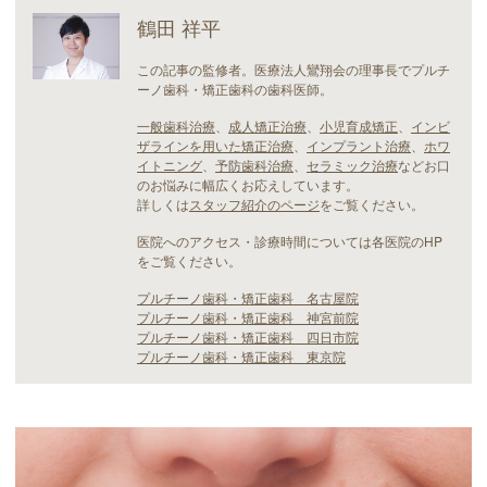
鶴田 祥平
この記事の監修者。医療法人鸞翔会の理事長でプルチ
ーノ歯科・矯正歯科の歯科医師。
一般歯科治療
、
成人矯正治療
、
小児育成矯正
、
インビ
ザラインを用いた矯正治療
、
インプラント治療
、
ホワ
イトニング
、
予防歯科治療
、
セラミック治療
などお口
のお悩みに幅広くお応えしています。
詳しくは
スタッフ紹介のページ
をご覧ください。
医院へのアクセス・診療時間については各医院のHP
をご覧ください。
プルチーノ歯科・矯正歯科 名古屋院
プルチーノ歯科・矯正歯科 神宮前院
プルチーノ歯科・矯正歯科 四日市院
プルチーノ歯科・矯正歯科 東京院