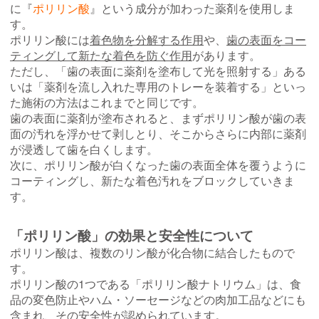
に『
ポリリン酸
』という成分が加わった薬剤を使用しま
す。
ポリリン酸には
着色物を分解する作用
や、
歯の表面をコー
ティングして新たな着色を防ぐ作用
があります。
ただし、「歯の表面に薬剤を塗布して光を照射する」あ
る
いは「薬剤を流し入れた専用のトレーを装着する」といっ
た施術の方法はこれまでと同じです。
歯の表面に薬剤が塗布されると、まずポリリン酸が歯の表
面の汚れを浮かせて剥しとり、そこからさらに内部に薬剤
が浸透して歯を白くします。
次に、ポリリン酸が白くなった歯の表面全体を覆うように
コーティングし、新たな着色汚れをブロックしていきま
す。
「ポリリン酸」の効果と安全性について
ポリリン酸は、複数のリン酸が化合物に結合したもので
す。
ポリリン酸の1つである「ポリリン酸ナトリウム」は、食
品の変色防止やハム・ソーセージなどの肉加工品などにも
含まれ、その
安全性が認められています
。