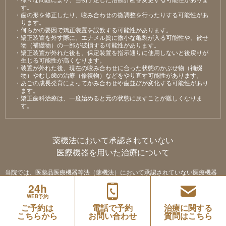
す。
・⻭の形を修正したり、咬み合わせの微調整を⾏ったりする可能性があ
ります。
・何らかの要因で矯正装置を誤飲する可能性があります。
・矯正装置を外す際に、エナメル質に微⼩な⻲裂が⼊る可能性や、被せ
物（補綴物）の⼀部が破損する可能性があります。
・矯正装置が外れた後も、保定装置を指⽰通りに使⽤しないと後戻りが
⽣じる可能性が⾼くなります。
・装置が外れた後、現在の咬み合わせに合った状態のかぶせ物（補綴
物）やむし⻭の治療（修復物）などをやり直す可能性があります。
・あごの成⻑発育によってかみ合わせや⻭並びが変化する可能性があり
ます。
・矯正⻭科治療は、⼀度始めると元の状態に戻すことが難しくなりま
す。
薬機法において承認されていない
医療機器を用いた治療について
当院では、医薬品医療機器等法（薬機法）において承認されていない医療機器
を用いた治療 である「インビザライン・システムを用いた矯正治療」を行って
います。
24h
未承認医薬品・医療機器（以下、「未承認医薬品等」とする）について、当サ
イト内で治療法等を記載するため、厚生労働省が定める医療広告ガイドライン
WEB予約
に従い、「未承認医薬品等であること」「入手経路等」「国内の承認医薬品等
ご予約は
電話で予約
治療に関する
の有無」「諸外国における安全性等に係る情報」について掲載いたします。
こちらから
お問い合わせ
質問はこちら
未承認医薬品であること