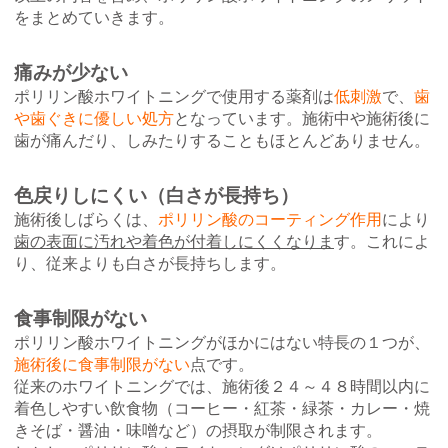
をまとめていきます。
痛みが少ない
ポリリン酸ホワイトニングで使用する薬剤は
低刺激
で、
歯
や歯ぐきに優しい処方
となっています。施術中や施術後に
歯が痛んだり、しみたりすることもほとんどありません。
色戻りしにくい（白さが長持ち）
施術後しばらくは、
ポリリン酸のコーティング作用
により
歯の表面に汚れや着色が付着しにくくなりま
す。これによ
り、従来よりも白さが長持ちします。
食事制限がない
ポリリン酸ホワイトニングがほかにはない特長の１つが、
施術後に食事制限がない
点です。
従来のホワイトニングでは、施術後２４～４８時間以内に
着色しやすい飲食物（コーヒー・紅茶・緑茶・カレー・焼
きそば・醤油・味噌など）の摂取が制限されます。