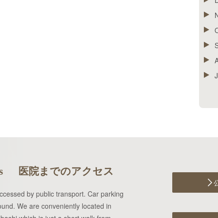
J
s
医院までのアクセス
 accessed by public transport. Car parking
found. We are conveniently located in