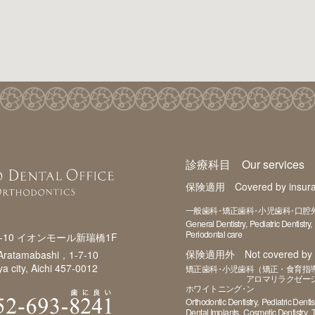
診療科目 Our services
保険適用 Covered by insura
一般歯科
矯正歯科
小児歯科
口腔
General Dentistry
Pediatric Dentistry
Periodontal care
-10 イオンモール新瑞橋1F
保険適用外 Not covered by i
 Aratamabashi，1-7-10
a city, Aichi 457-0012
矯正歯科
小児歯科（矯正・食育指
アロマリラクゼー
ホワイトニング
ン
Orthodontic Dentistry
Pediatric Dentis
Dental Implants
Cosmetic Dentistry
T