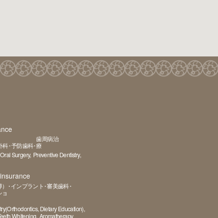
nce
歯周病治
外科
予防歯科
療
Oral Surgery
Preventive Dentistry
nsurance
導）
インプラント
審美歯科
ショ
try(Orthodontics, Dietary Education)
eeth Whitening
Aromatherapy