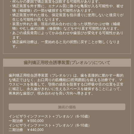
・何らかの要因で矯正装置を誤飲する可能性があります。
・矯正装置を外す際に、エナメル質に微小な亀裂が入る可能性や、被せ
物（補綴物）の一部が破損する可能性があります。
・矯正装置が外れた後も、保定装置を指示通りに使用しないと後戻りが
生じる可能性が高くなります。
・装置が外れた後、現在の咬み合わせに合った状態のかぶせ物（補綴
物）やむし歯の治療 （修復物）などをやり直す可能性があります。
・あごの成長発育によってかみ合わせや歯並びが変化する可能性があり
ます。
・矯正歯科治療は、一度始めると元の状態に戻すことが難しくなりま
す。
⻭列矯正⽤咬合誘導装置(プレオルソ)について
歯列矯正用咬合誘導装置（プレオルソ）は、歯を直接的に動かす一般的
な矯正ではなく、お口周りの筋機能(口腔周囲筋)を鍛える治療です。マ
ウスピースを装着して、顎骨の成長を阻害する口呼吸や舌の位置を正常
に補正し、永久歯がきれいに生えるスペースを確保することによって、
将来的な歯並び、咬み合わせを良い方向へ導きます。
施術の価格
インビザラインファースト＋プレオルソ（6-10歳）
⼀期治療 ￥550,000
インビザラインファースト＋プレオルソ（6-10歳）
⼆期治療 ￥440,000