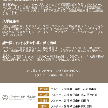
日本国内にも、マウスピース型カスタムメイド矯正装置を作製しているメーカ
ーがあります。当院が使用しているマウスピース型カスタムメイド矯正装置
（インビザライン®）以外に、日本で承認を得ている矯正装置を使った治療法
があります。
入手経路等
当院が治療に用いるマウスピース型カスタムメイド矯正装置（インビザライン
®）は、米国アライン・テクノロジー社の製品です。アライン・テクノロジー
社のグループ会社である「アライン・テクノロジー・ジャパン株式会社」より
入手しています。
諸外国における安全性等に係る情報
マウスピース型カスタムメイド矯正装置（インビザライン®）は、1998年に
FDA（米国食品医薬品局）から医療機器として認証され、販売認可を受けてい
ます。
2020年10月現在までで、世界100ヶ国以上の国々、900万人をこえる患者様が
矯正治療を行いましたが、重大な副作用の報告はありません。
名古屋でインビザライン矯正歯科治療なら
【プルチーノ歯科・矯正歯科】
名古屋
プルチーノ歯科·矯正歯科 名古屋本院
名古屋
プルチーノ歯科·矯正歯科 名古屋神宮前
四日市
プルチーノ歯科·矯正歯科 四日市
東京
プルチーノ歯科 矯正歯科 田町三田