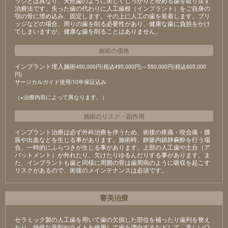
ッジとは異なり、天然歯のように美しくしっかりと咬める歯を取り戻す
治療法です。失った歯の代わりに人工歯根（インプラント）をご自身の
顎の骨に埋め込み、固定します。その上に人工の歯を装着します。ブリ
ッジなどの場合、周りの歯を削る必要性があり、健康な歯に負担をかけ
てしまいますが、健康な歯を削ることはありません。
施術の価格
インプラント埋入施術
450,000円(税込495,000円)～550,000円(税込605,000
円)
サージカルガイド使用/10年保証込み
（※治療内容によって異なります。）
施術のリスク
・
副作用
インプラント治療は必ず外科治療を伴うため、術後の疼痛・咬合痛・腫
脹や出血などを生じる事があります。施術時、静脈内鎮静麻酔を行う場
合、一時的にふらつきが生じる事があります。上部の人工歯や土台（ア
バットメント）が外れたり、欠けたりゆるんだりする事があります。ま
た、インプラントも歯と同様に周囲の骨は歯周病のように吸収を起こす
リスクがあるので、術後のメインテナンスは必須です。
審美治療
セラミック製の⼈⼯⻭を⽤いて⻭の⽋損した部位を補ったり⻭列を整え
たり、特殊な薬剤やライトを使⽤して⻭を漂⽩するなどして、美しい⼝