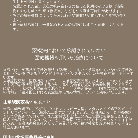
⽣じる可能性が⾼くなります。
・装置が外れた後、現在の咬み合わせに合った状態のかぶせ物（補綴
物）やむし⻭の治療（修復物）などをやり直す可能性があります。
・あごの成⻑発育によってかみ合わせや⻭並びが変化する可能性があり
ます。
・矯正⻭科治療は、⼀度始めると元の状態に戻すことが難しくなりま
す。
薬機法において承認されていない
医療機器を用いた治療について
当院では、医薬品医療機器等法（薬機法）において承認されていない医療機器
を用いた治療 である「インビザライン・システムを用いた矯正治療」を行って
います。
未承認医薬品・医療機器（以下、「未承認医薬品等」とする）について、当サ
イト内で治療法等を記載するため、厚生労働省が定める医療広告ガイドライン
に従い、「未承認医薬品等であること」「入手経路等」「国内の承認医薬品等
の有無」「諸外国における安全性等に係る情報」について掲載いたします。
未承認医薬品であること
当院の歯列矯正にて使用しているマウスピース型カスタムメイド矯正装置（イ
ンビザライン®）は、海外の工場で製作されるため、薬機法における医療機器
として承認されておらず、また歯科技工士法上の矯正装置にも該当しません。
国内で作製されるものであっても、患者様ごとにつくられるカスタムメイド品
のため、薬機法の対象外となり、医薬品副作用被害救済制度の対象とならない
場合があります。
国内の承認医薬品等の有無