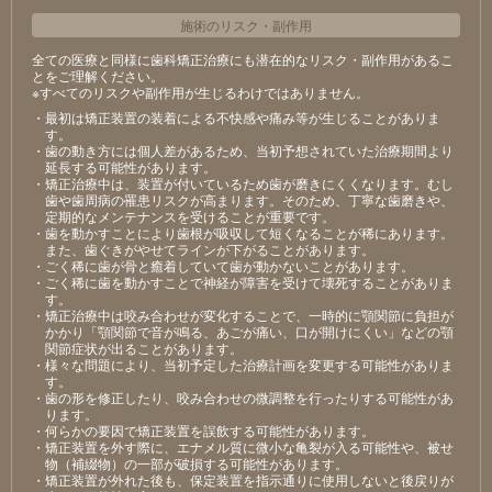
施術のリスク
・
副作用
全ての医療と同様に歯科矯正治療にも潜在的なリスク・副作用があるこ
とをご理解ください。
※すべてのリスクや副作用が生じるわけではありません。
・最初は矯正装置の装着による不快感や痛み等が⽣じることがありま
す。
・⻭の動き⽅には個⼈差があるため、当初予想されていた治療期間より
延⻑する可能性があります。
・矯正治療中は、装置が付いているため⻭が磨きにくくなります。むし
⻭や⻭周病の罹患リスクが⾼まります。そのため、丁寧な⻭磨きや、
定期的なメンテナンスを受けることが重要です。
・⻭を動かすことにより⻭根が吸収して短くなることが稀にあります。
また、⻭ぐきがやせてラインが下がることがあります。
・ごく稀に⻭が⾻と癒着していて⻭が動かないことがあります。
・ごく稀に⻭を動かすことで神経が障害を受けて壊死することがありま
す。
・矯正治療中は咬み合わせが変化することで、⼀時的に顎関節に負担が
かかり「顎関節で⾳が鳴る、あごが痛い、⼝が開けにくい」などの顎
関節症状が出ることがあります。
・様々な問題により、当初予定した治療計画を変更する可能性がありま
す。
・⻭の形を修正したり、咬み合わせの微調整を⾏ったりする可能性があ
ります。
・何らかの要因で矯正装置を誤飲する可能性があります。
・矯正装置を外す際に、エナメル質に微⼩な⻲裂が⼊る可能性や、被せ
物（補綴物）の⼀部が破損する可能性があります。
・矯正装置が外れた後も、保定装置を指⽰通りに使⽤しないと後戻りが