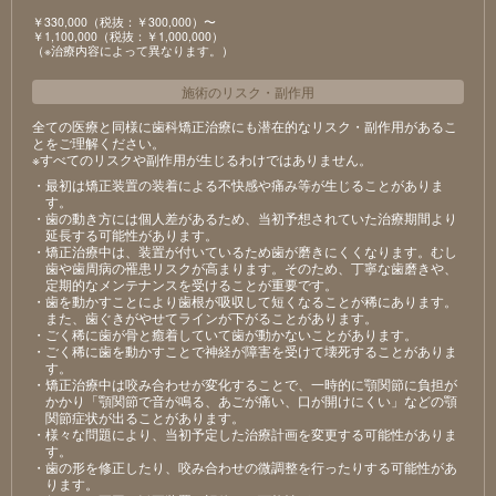
￥330,000（税抜：￥300,000）〜
￥1,100,000（税抜：￥1,000,000）
（※治療内容によって異なります。）
施術のリスク
・
副作用
全ての医療と同様に歯科矯正治療にも潜在的なリスク・副作用があるこ
とをご理解ください。
※すべてのリスクや副作用が生じるわけではありません。
・最初は矯正装置の装着による不快感や痛み等が生じることがありま
す。
・歯の動き方には個人差があるため、当初予想されていた治療期間より
延長する可能性があります。
・矯正治療中は、装置が付いているため歯が磨きにくくなります。むし
歯や歯周病の罹患リスクが高まります。そのため、丁寧な歯磨きや、
定期的なメンテナンスを受けることが重要です。
・歯を動かすことにより歯根が吸収して短くなることが稀にあります。
また、歯ぐきがやせてラインが下がることがあります。
・ごく稀に歯が骨と癒着していて歯が動かないことがあります。
・ごく稀に歯を動かすことで神経が障害を受けて壊死することがありま
す。
・矯正治療中は咬み合わせが変化することで、一時的に顎関節に負担が
かかり「顎関節で音が鳴る、あごが痛い、口が開けにくい」などの顎
関節症状が出ることがあります。
・様々な問題により、当初予定した治療計画を変更する可能性がありま
す。
・歯の形を修正したり、咬み合わせの微調整を行ったりする可能性があ
ります。