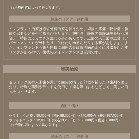
（※治療内容によって異なります。）
施術のリスク
・
副作用
インプラント治療は必ず外科治療を伴うため、術後の疼痛・咬合痛・腫
脹や出血などを生じる事があります。施術時、静脈内鎮静麻酔を行う場
合、一時的にふらつきが生じる事があります。上部の人工歯や土台（ア
バットメント）が外れたり、欠けたりゆるんだりする事があります。ま
た、インプラントも歯と同様に周囲の骨は歯周病のように吸収を起こす
リスクがあるので、術後のメインテナンスは必須です。
審美治療
セラミック製の⼈⼯⻭を⽤いて⻭の⽋損した部位を補ったり⻭列を整え
たり、特殊な薬剤やライトを使⽤して⻭を漂⽩するなどして、美しい⼝
元をつくります。
施術の価格
セラミック治療：80,000円（税込88,000円）〜170,000円（税込187,000円）
ホワイトニング：12,000円（税込13,200円）〜60,000円（税込66,000円）
（※治療内容によって異なります。）
施術のリスク
・
副作用