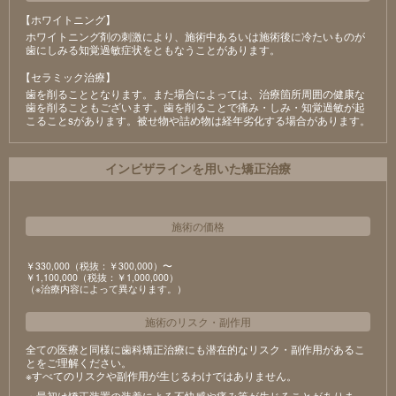
【ホワイトニング】
ホワイトニング剤の刺激により、施術中あるいは施術後に冷たいものが
⻭にしみる知覚過敏症状をともなうことがあります。
【セラミック治療】
⻭を削ることとなります。また場合によっては、治療箇所周囲の健康な
⻭を削ることもございます。⻭を削ることで痛み・しみ・知覚過敏が起
こることsがあります。被せ物や詰め物は経年劣化する場合があります。
インビザラインを用いた矯正治療
施術の価格
￥330,000（税抜：￥300,000）〜
￥1,100,000（税抜：￥1,000,000）
（※治療内容によって異なります。）
施術のリスク
・
副作用
全ての医療と同様に歯科矯正治療にも潜在的なリスク・副作用があるこ
とをご理解ください。
※すべてのリスクや副作用が生じるわけではありません。
・最初は矯正装置の装着による不快感や痛み等が生じることがありま