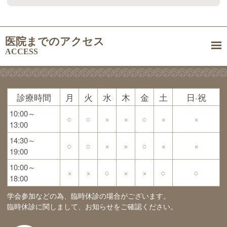
医院までのアクセス
ACCESS
診療時間
月
火
水
木
金
土
日·祝
10:00～
○
○
×
×
○
×
×
13:00
14:30～
○
○
×
×
○
×
×
19:00
10:00～
×
×
○
×
×
○
○
18:00
学会参加などの為、臨時休診の場合がございます。
臨時休診に関しまして、お知らせをご確認ください。