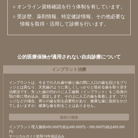
○ オンライン資格確認を行う体制を有しています。
○ 受診歴、薬剤情報、特定健診情報、その他必要な
情報を取得・活用して診療を行います。
公的医療保険が適用されない自由診療について
インプラント治療
インプラントは、今までの入れ歯や歯と歯の間に人口の歯を設けるブリ
ッジとは異なり、天然歯のように美しくしっかりと咬める歯を取り戻す
治療法です。失った歯の代わりに人工歯根（インプラント）をご自身の
顎の骨に埋め込み、固定します。その上に人工の歯を装着します。ブリ
ッジなどの場合、周りの歯を削る必要性があり、健康な歯に負担をかけ
てしまいますが、健康な歯を削ることはありません。
施術の価格
インプラント埋入施術
450,000円(税込495,000円)～550,000円(税込605,000
円)
サージカルガイド使用/10年保証込み