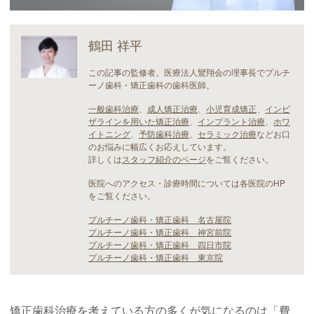
鶴田 祥平
この記事の監修者。医療法人鸞翔会の理事長でプルチ
ーノ歯科・矯正歯科の歯科医師。
一般歯科治療
、
成人矯正治療
、
小児育成矯正
、
インビ
ザラインを用いた矯正治療
、
インプラント治療
、
ホワ
イトニング
、
予防歯科治療
、
セラミック治療
などお口
のお悩みに幅広くお応えしています。
詳しくは
スタッフ紹介のページ
をご覧ください。
医院へのアクセス・診療時間については各医院のHP
をご覧ください。
プルチーノ歯科・矯正歯科 名古屋院
プルチーノ歯科・矯正歯科 神宮前院
プルチーノ歯科・矯正歯科 四日市院
プルチーノ歯科・矯正歯科 東京院
矯正歯科治療を考えている方の多くが気になるのは「費