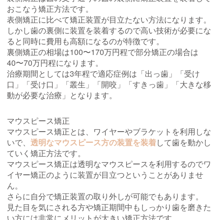
おこなう矯正方法です。
表側矯正に比べて矯正装置が目立たない方法になります。
しかし歯の裏側に装置を装着するので高い技術が必要にな
ると同時に費用も高額になるのが特徴です。
裏側矯正の相場は100〜170万円程で部分矯正の場合は
40〜70万円程になります。
治療期間としては3年程で適応症例は「出っ歯」「受け
口」「受け口」「叢生」「開咬」「すきっ歯」「大きな移
動が必要な治療」となります。
マウスピース矯正
マウスピース矯正とは、ワイヤーやブラケットを利用しな
いで、
透明なマウスピース方の装置を装着
して歯を動かし
ていく矯正方法です。
マウスピース矯正は透明なマウスピースを利用するのでワ
イヤー矯正のように装置が目立つということがありませ
ん。
さらに自分で矯正装置の取り外しが可能でもあります。
見た目を気にされる方や矯正期間中もしっかり歯を磨きた
い方には非常にメリットが大きい矯正方法です。