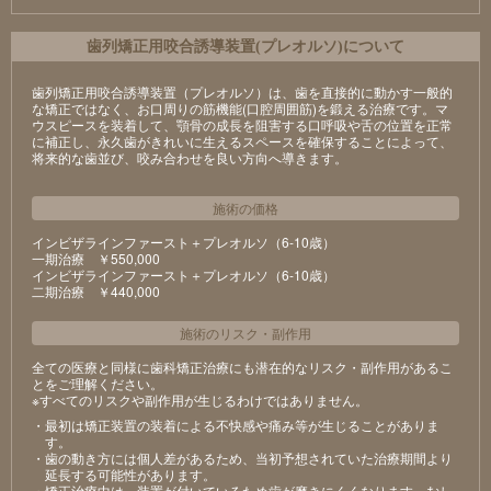
⻭列矯正⽤咬合誘導装置(プレオルソ)について
歯列矯正用咬合誘導装置（プレオルソ）は、歯を直接的に動かす一般的
な矯正ではなく、お口周りの筋機能(口腔周囲筋)を鍛える治療です。マ
ウスピースを装着して、顎骨の成長を阻害する口呼吸や舌の位置を正常
に補正し、永久歯がきれいに生えるスペースを確保することによって、
将来的な歯並び、咬み合わせを良い方向へ導きます。
施術の価格
インビザラインファースト＋プレオルソ（6-10歳）
⼀期治療 ￥550,000
インビザラインファースト＋プレオルソ（6-10歳）
⼆期治療 ￥440,000
施術のリスク
・
副作用
全ての医療と同様に歯科矯正治療にも潜在的なリスク・副作用があるこ
とをご理解ください。
※すべてのリスクや副作用が生じるわけではありません。
・最初は矯正装置の装着による不快感や痛み等が⽣じることがありま
す。
・⻭の動き⽅には個⼈差があるため、当初予想されていた治療期間より
延⻑する可能性があります。
・矯正治療中は、装置が付いているため⻭が磨きにくくなります。むし