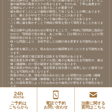
⻭や⻭周病の罹患リスクが⾼まります。そのため、丁寧な⻭磨きや、
定期的なメンテナンスを受けることが重要です。
・⻭を動かすことにより⻭根が吸収して短くなることが稀にあります。
また、⻭ぐきがやせてラインが下がることがあります。
・ごく稀に⻭が⾻と癒着していて⻭が動かないことがあります。
・ごく稀に⻭を動かすことで神経が障害を受けて壊死することがありま
す。
・矯正治療中は咬み合わせが変化することで、⼀時的に顎関節に負担が
かかり「顎関節で⾳が鳴る、あごが痛い、⼝が開けにくい」などの顎
関節症状が出ることがあります。
・様々な問題により、当初予定した治療計画を変更する可能性がありま
す。
・⻭の形を修正したり、咬み合わせの微調整を⾏ったりする可能性があ
ります。
・何らかの要因で矯正装置を誤飲する可能性があります。
・矯正装置を外す際に、エナメル質に微⼩な⻲裂が⼊る可能性や、被せ
物（補綴物）の⼀部が破損する可能性があります。
・矯正装置が外れた後も、保定装置を指⽰通りに使⽤しないと後戻りが
⽣じる可能性が⾼くなります。
・装置が外れた後、現在の咬み合わせに合った状態のかぶせ物（補綴
物）やむし⻭の治療（修復物）などをやり直す可能性があります。
・あごの成⻑発育によってかみ合わせや⻭並びが変化する可能性があり
ます。
・矯正⻭科治療は、⼀度始めると元の状態に戻すことが難しくなりま
24h
す。
WEB予約
ご予約は
電話で予約
治療に関する
こちらから
お問い合わせ
質問はこちら
薬機法において承認されていない