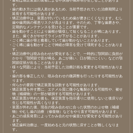
す。
・歯の動き方には個人差があるため、当初予想されていた治療期間より
延長する可能性があります。
・矯正治療中は、装置が付いているため歯が磨きにくくなります。むし
歯や歯周病の罹患リスクが高まります。そのため、丁寧な歯磨きや、
定期的なメンテナンスを受けることが重要です。
・歯を動かすことにより歯根が吸収して短くなることが稀にあります。
また、歯ぐきがやせてラインが下がることがあります。
・ごく稀に歯が骨と癒着していて歯が動かないことがあります。
・ごく稀に歯を動かすことで神経が障害を受けて壊死することがありま
す。
・矯正治療中は咬み合わせが変化することで、一時的に顎関節に負担が
かかり「顎関節で音が鳴る、あごが痛い、口が開けにくい」などの顎
関節症状が出ることがあります。
・様々な問題により、当初予定した治療計画を変更する可能性がありま
す。
・歯の形を修正したり、咬み合わせの微調整を行ったりする可能性があ
ります。
・何らかの要因で矯正装置を誤飲する可能性があります。
・矯正装置を外す際に、エナメル質に微小な亀裂が入る可能性や、被せ
物（補綴物）の一部が破損する可能性があります。
・矯正装置が外れた後も、保定装置を指示通りに使用しないと後戻りが
生じる可能性が高くなります。
・装置が外れた後、現在の咬み合わせに合った状態のかぶせ物（補綴
物）やむし歯の治療 （修復物）などをやり直す可能性があります。
・あごの成長発育によってかみ合わせや歯並びが変化する可能性があり
ます。
・矯正歯科治療は、一度始めると元の状態に戻すことが難しくなりま
す。