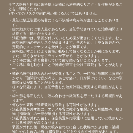
全ての医療と同様に歯科矯正治療にも潜在的なリスク・副作用があるこ
とをご理解ください。
※すべてのリスクや副作用が生じるわけではありません。
・最初は矯正装置の装着による不快感や痛み等が生じることがありま
す。
・歯の動き方には個人差があるため、当初予想されていた治療期間より
延長する可能性があります。
・矯正治療中は、装置が付いているため歯が磨きにくくなります。むし
歯や歯周病の罹患リスクが高まります。そのため、丁寧な歯磨きや、
定期的なメンテナンスを受けることが重要です。
・歯を動かすことにより歯根が吸収して短くなることが稀にあります。
また、歯ぐきがやせてラインが下がることがあります。
・ごく稀に歯が骨と癒着していて歯が動かないことがあります。
・ごく稀に歯を動かすことで神経が障害を受けて壊死することがありま
す。
・矯正治療中は咬み合わせが変化することで、一時的に顎関節に負担が
かかり「顎関節で音が鳴る、あごが痛い、口が開けにくい」などの顎
関節症状が出ることがあります。
・様々な問題により、当初予定した治療計画を変更する可能性がありま
す。
・歯の形を修正したり、咬み合わせの微調整を行ったりする可能性があ
ります。
・何らかの要因で矯正装置を誤飲する可能性があります。
・矯正装置を外す際に、エナメル質に微小な亀裂が入る可能性や、被せ
物（補綴物）の一部が破損する可能性があります。
・矯正装置が外れた後も、保定装置を指示通りに使用しないと後戻りが
生じる可能性が高くなります。
・装置が外れた後、現在の咬み合わせに合った状態のかぶせ物（補綴
物）やむし歯の治療 （修復物）などをやり直す可能性があります。