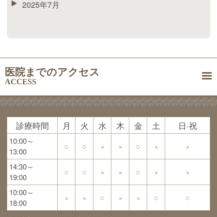
2025年7月
医院までのアクセス
ACCESS
診療時間
月
火
水
木
金
土
日·祝
10:00～
○
○
×
×
○
×
×
13:00
14:30～
○
○
×
×
○
×
×
19:00
10:00～
×
×
○
×
×
○
○
18:00