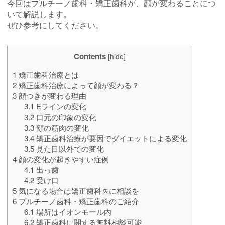
今回はプルチーノ歯科・矯正歯科が、顔が変わることにつ
いて解説します。
ぜひ参考にしてください。
Contents
[
hide
]
1
矯正歯科治療とは
2
矯正歯科治療によって顔が変わる？
3
顔つきが変わる理由
3.1
Eラインの変化
3.2
口元の印象の変化
3.3
顔の筋肉の変化
3.4
矯正歯科治療が要因でダイエットによる変化
3.5
見た目以外での変化
4
顔の変化が起きやすい症例
4.1
出っ歯
4.2
受け口
5
気になる場合は矯正歯科医に相談を
6
プルチーノ歯科・矯正歯科のご紹介
6.1
場所はイオンモール内
6.2
矯正歯科に関する無料相談可能