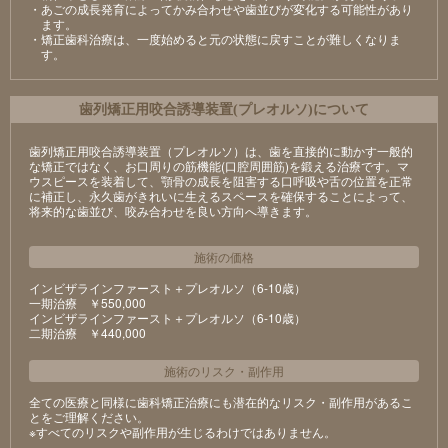
・あごの成長発育によってかみ合わせや歯並びが変化する可能性があり
ます。
・矯正歯科治療は、一度始めると元の状態に戻すことが難しくなりま
す。
⻭列矯正⽤咬合誘導装置(プレオルソ)について
歯列矯正用咬合誘導装置（プレオルソ）は、歯を直接的に動かす一般的
な矯正ではなく、お口周りの筋機能(口腔周囲筋)を鍛える治療です。マ
ウスピースを装着して、顎骨の成長を阻害する口呼吸や舌の位置を正常
に補正し、永久歯がきれいに生えるスペースを確保することによって、
将来的な歯並び、咬み合わせを良い方向へ導きます。
施術の価格
インビザラインファースト＋プレオルソ（6-10歳）
⼀期治療 ￥550,000
インビザラインファースト＋プレオルソ（6-10歳）
⼆期治療 ￥440,000
施術のリスク
・
副作用
全ての医療と同様に歯科矯正治療にも潜在的なリスク・副作用があるこ
とをご理解ください。
※すべてのリスクや副作用が生じるわけではありません。