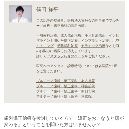
鶴田 祥平
この記事の監修者。医療法人鸞翔会の理事長でプルチ
ーノ歯科・矯正歯科の歯科医師。
一般歯科治療
、
成人矯正治療
、
小児育成矯正
、
インビ
ザラインを用いた矯正治療
、
インプラント治療
、
ホワ
イトニング
、
予防歯科治療
、
セラミック治療
などお口
のお悩みに幅広くお応えしています。
詳しくは
スタッフ紹介のページ
をご覧ください。
医院へのアクセス・診療時間については各医院のHP
をご覧ください。
プルチーノ歯科・矯正歯科 名古屋院
プルチーノ歯科・矯正歯科 神宮前院
プルチーノ歯科・矯正歯科 四日市院
プルチーノ歯科・矯正歯科 東京院
歯列矯正治療を検討している方で「矯正をおこなうと顔が
変わる」ということを聞いた方はいませんか？