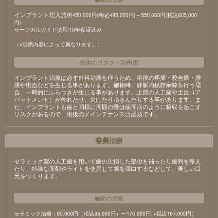
インプラント埋入施術
450,000円(税込495,000円)～550,000円(税込605,000
円)
サージカルガイド使用/10年保証込み
（※治療内容によって異なります。）
施術のリスク
・
副作用
インプラント治療は必ず外科治療を伴うため、術後の疼痛・咬合痛・腫
脹や出血などを生じる事があります。施術時、静脈内鎮静麻酔を行う場
合、一時的にふらつきが生じる事があります。上部の人工歯や土台（ア
バットメント）が外れたり、欠けたりゆるんだりする事があります。ま
た、インプラントも歯と同様に周囲の骨は歯周病のように吸収を起こす
リスクがあるので、術後のメインテナンスは必須です。
審美治療
セラミック製の⼈⼯⻭を⽤いて⻭の⽋損した部位を補ったり⻭列を整え
たり、特殊な薬剤やライトを使⽤して⻭を漂⽩するなどして、美しい⼝
元をつくります。
施術の価格
セラミック治療：80,000円（税込88,000円）〜170,000円（税込187,000円）