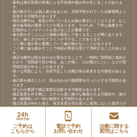
・最初は矯正装置の装着による不快感や痛み等が⽣じることがありま
す。
・⻭の動き⽅には個⼈差があるため、当初予想されていた治療期間より
延⻑する可能性があります。
・矯正治療中は、装置が付いているため⻭が磨きにくくなります。むし
⻭や⻭周病の罹患リスクが⾼まります。そのため、丁寧な⻭磨きや、
定期的なメンテナンスを受けることが重要です。
・⻭を動かすことにより⻭根が吸収して短くなることが稀にあります。
また、⻭ぐきがやせてラインが下がることがあります。
・ごく稀に⻭が⾻と癒着していて⻭が動かないことがあります。
・ごく稀に⻭を動かすことで神経が障害を受けて壊死することがありま
す。
・矯正治療中は咬み合わせが変化することで、⼀時的に顎関節に負担が
かかり「顎関節で⾳が鳴る、あごが痛い、⼝が開けにくい」などの顎
関節症状が出ることがあります。
・様々な問題により、当初予定した治療計画を変更する可能性がありま
す。
・⻭の形を修正したり、咬み合わせの微調整を⾏ったりする可能性があ
ります。
・何らかの要因で矯正装置を誤飲する可能性があります。
・矯正装置を外す際に、エナメル質に微⼩な⻲裂が⼊る可能性や、被せ
物（補綴物）の⼀部が破損する可能性があります。
・矯正装置が外れた後も、保定装置を指⽰通りに使⽤しないと後戻りが
⽣じる可能性が⾼くなります。
・装置が外れた後、現在の咬み合わせに合った状態のかぶせ物（補綴
24h
物）やむし⻭の治療（修復物）などをやり直す可能性があります。
WEB予約
・あごの成⻑発育によってかみ合わせや⻭並びが変化する可能性があり
ご予約は
電話で予約
治療に関する
ます。
こちらから
お問い合わせ
質問はこちら
・矯正⻭科治療は、⼀度始めると元の状態に戻すことが難しくなりま
す。