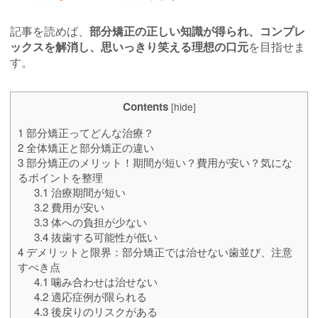
記事を読めば、
部分矯正の正しい知識が得られ、コンプレ
ックスを解消し、思いっきり笑える理想の口元
を目指せま
す。
Contents
[
hide
]
1
部分矯正ってどんな治療？
2
全体矯正と部分矯正の違い
3
部分矯正のメリット！期間が短い？費用が安い？気にな
るポイントを整理
3.1
治療期間が短い
3.2
費用が安い
3.3
体への負担が少ない
3.4
抜歯する可能性が低い
4
デメリットと限界：部分矯正では治せない歯並び、注意
すべき点
4.1
噛み合わせは治せない
4.2
適応症例が限られる
4.3
後戻りのリスクがある