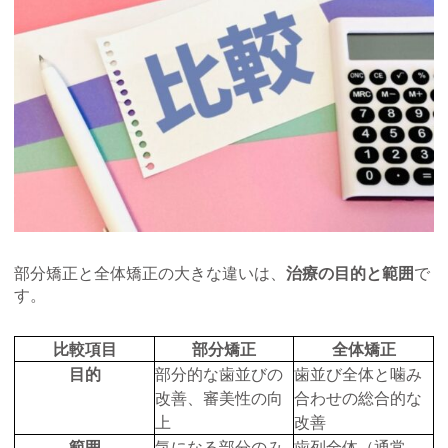
部分矯正と全体矯正の大きな違いは、
治療の目的と範囲
で
す。
比較項目
部分矯正
全体矯正
目的
部分的な歯並びの
歯並び全体と噛み
改善、審美性の向
合わせの総合的な
上
改善
範囲
気になる部分のみ
歯列全体（通常、