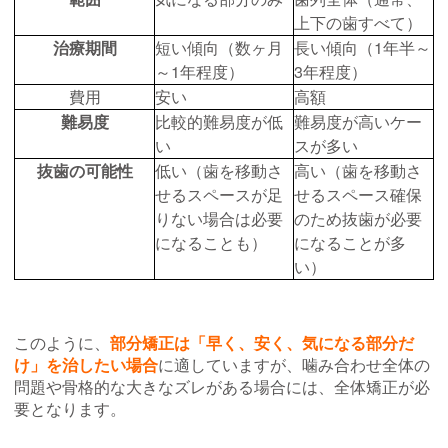
上下の歯すべて）
治療期間
短い傾向（数ヶ月
長い傾向（1年半～
～1年程度）
3年程度）
費用
安い
高額
難易度
比較的難易度が低
難易度が高いケー
い
スが多い
抜歯の可能性
低い（歯を移動さ
高い（歯を移動さ
せるスペースが足
せるスペース確保
りない場合は必要
のため抜歯が必要
になることも）
になることが多
い）
このように、
部分矯正は「早く、安く、気になる部分だ
け」を治したい場合
に適していますが、噛み合わせ全体の
問題や骨格的な大きなズレがある場合には、全体矯正が必
要となります。