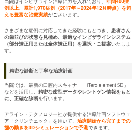
当院はインビザライン治療に力を入れており、
年間400症
例以上、累計1,970症例（2017年～2024年12月時点）を超
える豊富な治療実績
がございます。
さまざまな症例に対応してきた経験にもとづき、
患者さん
の歯並びの状態を見極め、最適なインビザラインシステム
（部分矯正用または全体矯正用）を選択・ご提案
いたしま
す。
精密な診断と丁寧な治療計画
当院では、最新の口腔内スキャナー「iTero element 5D」
などを活用し、
精密な歯型データやレントゲン情報をもと
に、正確な診断
を行います。
アライン・テクノロジー社が提供する治療計画ソフトウェ
ア「クリンチェック」を用いて、
治療開始から完了までの
歯の動きを3Dシミュレーションで予測
できます。