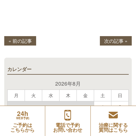
« 前の記事
次の記事 »
カレンダー
2026年8月
月
火
水
木
金
土
日
1
2
24h
3
4
5
6
7
8
9
WEB予約
ご予約は
電話で予約
治療に関する
こちらから
お問い合わせ
質問はこちら
10
11
12
13
14
15
16