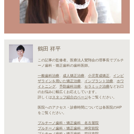
鶴田 祥平
この記事の監修者。医療法人鸞翔会の理事長でプルチ
ーノ歯科・矯正歯科の歯科医師。
一般歯科治療
、
成人矯正治療
、
小児育成矯正
、
インビ
ザラインを用いた矯正治療
、
インプラント治療
、
ホワ
イトニング
、
予防歯科治療
、
セラミック治療
などお口
のお悩みに幅広くお応えしています。
詳しくは
スタッフ紹介のページ
をご覧ください。
医院へのアクセス・診療時間については各医院のHP
をご覧ください。
プルチーノ歯科・矯正歯科 名古屋院
プルチーノ歯科・矯正歯科 神宮前院
プルチーノ歯科・矯正歯科 四日市院