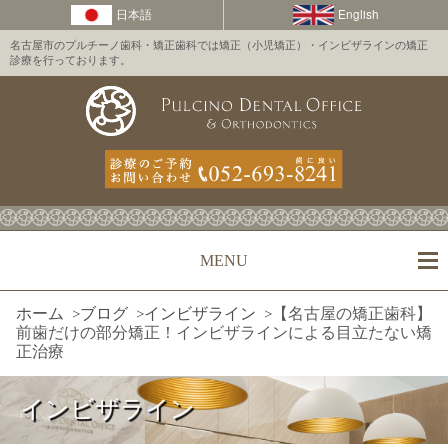
名古屋市のプルチーノ歯科・矯正歯科では矯正（小児矯正）・インビザラインの矯正
診療を行っております。
MENU
ホーム
>
ブログ
>
インビザライン
>
【名古屋の矯正歯科】
前歯だけの部分矯正！インビザラインによる目立たない矯
正治療
インビザライン