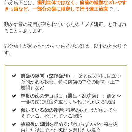
部分矯正とは、
歯列全体ではなく、前歯の軽微なズレやす
きっ歯など、一部分の歯に限定して行う矯正治療
です。
動かす歯の範囲が限られているため
「プチ矯正」
と呼ばれ
ることもあります。
部分矯正が適応されやすい歯並びの例は、以下のとおりで
す。
前歯の隙間（空隙歯列）：
歯と歯の間に目立つ
隙間がある状態。特に前歯の中心の隙間（正中
離開）など
軽度の歯のデコボコ（叢生・乱杭歯）：
前歯や
一部の歯に軽度の重なりやねじれがある状態
傾いている歯の改善:
特定の歯だけが傾いて生
えている、捻じれている状態
抜歯後の隙間を埋める:
親知らず以外の歯を抜
歯した後にできた隙間を閉じたい場合