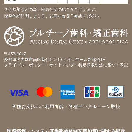
学会参加などの為、臨時休診の場合がございます。
臨時休診に関しまして、お知らせをご確認ください。
〒457-0012
愛知県名古屋市南区菊住1-7-10 イオンモール新瑞橋1F
プライバシーポリシー・サイトマップ・特定商取引法に基づく表記
各種お支払いに利用可能・各種デンタルローン取扱
医療情報・システム基盤整備体制充実加算に関する掲示