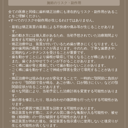
施術のリスク
・
副作用
全ての医療と同様に歯科矯正治療にも潜在的なリスク・副作用があるこ
とをご理解ください。
※すべてのリスクや副作用が生じるわけではありません。
・最初は矯正装置の装着による不快感や痛み等が生じることがありま
す。
・歯の動き方には個人差があるため、当初予想されていた治療期間より
延長する可能性があります。
・矯正治療中は、装置が付いているため歯が磨きにくくなります。むし
歯や歯周病の罹患リスクが高まります。そのため、丁寧な歯磨きや、
定期的なメンテナンスを受けることが重要です。
・歯を動かすことにより歯根が吸収して短くなることが稀にあります。
また、歯ぐきがやせてラインが下がることがあります。
・ごく稀に歯が骨と癒着していて歯が動かないことがあります。
・ごく稀に歯を動かすことで神経が障害を受けて壊死することがありま
す。
・矯正治療中は咬み合わせが変化することで、一時的に顎関節に負担が
かかり「顎関節で音が鳴る、あごが痛い、口が開けにくい」などの顎
関節症状が出ることがあります。
・様々な問題により、当初予定した治療計画を変更する可能性がありま
す。
・歯の形を修正したり、咬み合わせの微調整を行ったりする可能性があ
ります。
・何らかの要因で矯正装置を誤飲する可能性があります。
・矯正装置を外す際に、エナメル質に微小な亀裂が入る可能性や、被せ
物（補綴物）の一部が破損する可能性があります。
・矯正装置が外れた後も、保定装置を指示通りに使用しないと後戻りが
生じる可能性が高くなります。