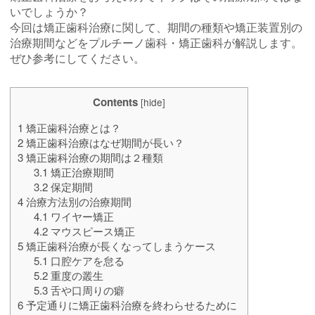
いでしょうか？
今回は矯正歯科治療に関して、期間の種類や矯正装置別の
治療期間などをプルチーノ歯科・矯正歯科が解説します。
ぜひ参考にしてください。
Contents
[
hide
]
1
矯正歯科治療とは？
2
矯正歯科治療はなぜ期間が長い？
3
矯正歯科治療の期間は２種類
3.1
矯正治療期間
3.2
保定期間
4
治療方法別の治療期間
4.1
ワイヤー矯正
4.2
マウスピース矯正
5
矯正歯科治療が長くなってしまうケース
5.1
口腔ケアを怠る
5.2
重度の叢生
5.3
舌や口周りの癖
6
予定通りに矯正歯科治療を終わらせるために