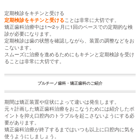
定期検診をキチンと受ける
定期検診をキチンと受ける
ことは非常に大切です。
矯正歯科治療中は1〜2ヶ月に1回のペースでの定期的な検
診が必要になります。
定期検診は歯の状態を確認しながら、装置の調整などをお
こないます。
スムーズに治療を進めるためにもキチンと定期検診を受け
ることは非常に大切です。
プルチーノ歯科・矯正歯科のご紹介
期間は矯正装置や症状によって違いは発生します。
元々計画した矯正歯科治療をおこなうためには紹介したポ
イントを抑え口腔内のトラブルを起こさないようにする必
要があります。
矯正歯科治療が終了するまではいつも以上に口腔内に気を
使うようにしましょう。