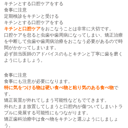
キチンとする口腔ケアをする
食事に注意
定期検診をキチンと受ける
キチンとする口腔ケアをする
キチンと口腔ケア
をおこなうことは非常に大切です。
口腔ケアを怠ると虫歯や歯周病になってしまい、矯正治療
を中断して虫歯や歯周病治療をおこなう必要があるので時
間がかかってしまいます。
必ず担当医師のアドバイスのもとキチンと丁寧に歯を磨く
ようにしましょう。
食事に注意
食事にも注意が必要になります。
特に気をつける物は硬い食べ物と粘り気のある食べ物
で
す。
矯正装置が外れてしまう可能性などもでてきます。
外れたまま放置してしまうと口腔内が傷ついてしまいトラ
ブルに発展する可能性にもつながります。
矯正歯科治療中は食べ物をキチンと選ぶようにしましょ
う。