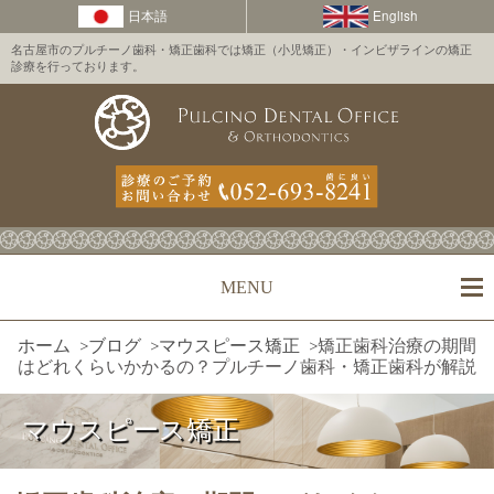
名古屋市のプルチーノ歯科・矯正歯科では矯正（小児矯正）・インビザラインの矯正
診療を行っております。
MENU
ホーム
>
ブログ
>
マウスピース矯正
>
矯正歯科治療の期間
はどれくらいかかるの？プルチーノ歯科・矯正歯科が解説
マウスピース矯正