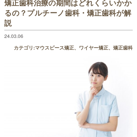
矯正歯科治療の期間はどれくらいかか
るの？プルチーノ歯科・矯正歯科が解
説
24.03.06
カテゴリ:
マウスピース矯正
ワイヤー矯正
矯正歯科