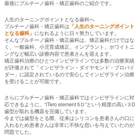
最後にプルチーノ歯科・矯正歯科のご紹介です。
人生のターニングポイントとなる歯科へ
プルチーノ歯科・矯正歯科は
「人生のターニングポイント
となる歯科」
になれるように日々努力しています。
そんなプルチーノ歯科・矯正歯科は、矯正歯科だけではな
く、一般歯科、小児育成矯正、インプラント、ホワイトニ
ングなど幅広い診療内容で患者さんを迎えます。
矯正歯科治療のひとつインビザラインでは多数の治療実績
が評価されて「インビザライン・ダイヤモンド・プロバイ
ダー」に認定されているので安心してインビザライン治療
を受けることが可能です。
さらにプルチーノ歯科・矯正歯科ではインビザラインに対
応できるように、”iTero element 5Ｄ”という精度の高い３D
歯型が取れる機器を完備しています。
今までは歯型をとる際、従来はシリコンを患者さんの口に
入れるため患者さんは非常に不快な思いを与えていたのが
問題でした。