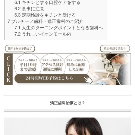
6.1
キチンとする口腔ケアをする
6.2
食事に注意
6.3
定期検診をキチンと受ける
7
プルチーノ歯科・矯正歯科のご紹介
7.1
人生のターニングポイントとなる歯科へ
7.2
うれしいイオンモール内
矯正歯科治療とは？