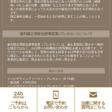
・装置が外れた後、現在の咬み合わせに合った状態のかぶせ物（補綴
物）やむし歯の治療 （修復物）などをやり直す可能性があります。
・あごの成長発育によってかみ合わせや歯並びが変化する可能性があり
ます。
・矯正歯科治療は、一度始めると元の状態に戻すことが難しくなりま
す。
⻭列矯正⽤咬合誘導装置(プレオルソ)について
歯列矯正用咬合誘導装置（プレオルソ）は、歯を直接的に動かす一般的
な矯正ではなく、お口周りの筋機能(口腔周囲筋)を鍛える治療です。マ
ウスピースを装着して、顎骨の成長を阻害する口呼吸や舌の位置を正常
に補正し、永久歯がきれいに生えるスペースを確保することによって、
将来的な歯並び、咬み合わせを良い方向へ導きます。
施術の価格
インビザラインファースト＋プレオルソ（6-10歳）
⼀期治療 ￥550,000
インビザラインファースト＋プレオルソ（6-10歳）
⼆期治療 ￥440,000
24h
WEB予約
施術のリスク
・
副作用
ご予約は
電話で予約
治療に関する
こちらから
お問い合わせ
質問はこちら
全ての医療と同様に歯科矯正治療にも潜在的なリスク・副作用があるこ
とをご理解ください。