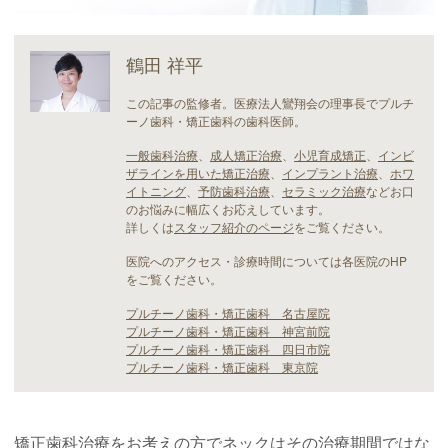
鶴田 祥平
この記事の監修者。医療法人鸞翔会の理事長でプルチ
ーノ歯科・矯正歯科の歯科医師。
一般歯科治療
、
成人矯正治療
、
小児育成矯正
、
インビ
ザラインを用いた矯正治療
、
インプラント治療
、
ホワ
イトニング
、
予防歯科治療
、
セラミック治療
などお口
のお悩みに幅広くお応えしています。
詳しくは
スタッフ紹介のページ
をご覧ください。
医院へのアクセス・診療時間については各医院のHP
をご覧ください。
プルチーノ歯科・矯正歯科 名古屋院
プルチーノ歯科・矯正歯科 神宮前院
プルチーノ歯科・矯正歯科 四日市院
プルチーノ歯科・矯正歯科 東京院
矯正歯科治療をお考えの方でネックはその治療期間ではな