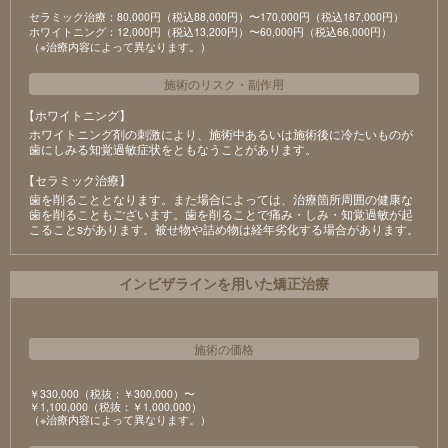
セラミック治療：80,000円（税込88,000円）〜170,000円（税込187,000円）
ホワイトニング：12,000円（税込13,200円）〜60,000円（税込66,000円）
（※治療内容によって異なります。）
施術のリスク
・
副作用
【ホワイトニング】
ホワイトニング剤の刺激により、施術中あるいは施術後に冷たいものが
⻭にしみる知覚過敏症状をともなうことがあります。
【セラミック治療】
⻭を削ることとなります。また場合によっては、治療箇所周囲の健康な
⻭を削ることもございます。⻭を削ることで痛み・しみ・知覚過敏が起
こることsがあります。被せ物や詰め物は経年劣化する場合があります。
インビザラインを用いた矯正治療
施術の価格
￥330,000（税抜：￥300,000）〜
￥1,100,000（税抜：￥1,000,000）
（※治療内容によって異なります。）