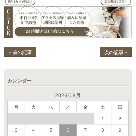
« 前の記事
次の記事 »
カレンダー
2026年8月
月
火
水
木
金
土
日
1
2
3
4
5
6
7
8
9