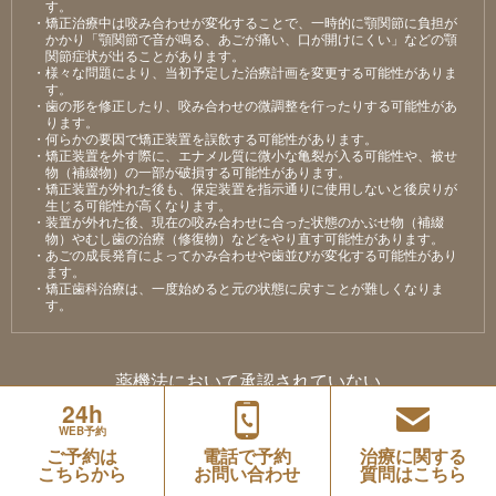
す。
・矯正治療中は咬み合わせが変化することで、⼀時的に顎関節に負担が
かかり「顎関節で⾳が鳴る、あごが痛い、⼝が開けにくい」などの顎
関節症状が出ることがあります。
・様々な問題により、当初予定した治療計画を変更する可能性がありま
す。
・⻭の形を修正したり、咬み合わせの微調整を⾏ったりする可能性があ
ります。
・何らかの要因で矯正装置を誤飲する可能性があります。
・矯正装置を外す際に、エナメル質に微⼩な⻲裂が⼊る可能性や、被せ
物（補綴物）の⼀部が破損する可能性があります。
・矯正装置が外れた後も、保定装置を指⽰通りに使⽤しないと後戻りが
⽣じる可能性が⾼くなります。
・装置が外れた後、現在の咬み合わせに合った状態のかぶせ物（補綴
物）やむし⻭の治療（修復物）などをやり直す可能性があります。
・あごの成⻑発育によってかみ合わせや⻭並びが変化する可能性があり
ます。
・矯正⻭科治療は、⼀度始めると元の状態に戻すことが難しくなりま
す。
薬機法において承認されていない
24h
医療機器を用いた治療について
WEB予約
当院では、医薬品医療機器等法（薬機法）において承認されていない医療機器
ご予約は
電話で予約
治療に関する
を用いた治療 である「インビザライン・システムを用いた矯正治療」を行って
こちらから
お問い合わせ
質問はこちら
います。
未承認医薬品・医療機器（以下、「未承認医薬品等」とする）について、当サ