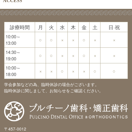
ACCESS
診療時間
月
火
水
木
金
土
日·祝
10:00～
○
○
×
×
○
×
×
13:00
14:30～
○
○
×
×
○
×
×
19:00
10:00～
×
×
○
×
×
○
○
18:00
学会参加などの為、臨時休診の場合がございます。
臨時休診に関しまして、お知らせをご確認ください。
〒457-0012