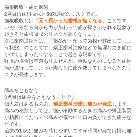
歯根吸収・歯肉退縮
2点目は歯根吸収と歯肉退縮のリスクです。
歯根吸収とは
「元々長かった歯根が短くなる」
ことです。
いろいろな方向から力が加わって歯が揺さぶられる現象が
起きると歯根吸収のリスクが高くなります。
次に歯肉退縮とは、「歯茎が下がって歯根が露出してしま
う状態」のことです。矯正歯科治療などで無理な力を歯に
かけてしまったりすることで起きる現象です。
軽度の場合は問題ありませんが、重度なものになると歯周
病が進行してしまった際などに歯が抜けてしまうなどのリ
スクが発生します。
痛みをともなう
3点目は痛みをともなうことです。
個人差はあるものの、
矯正歯科治療は痛みが発生
します。
痛みの種類としては、歯が移動するときの痛みや矯正装置
が粘膜に当たっての痛みや傷ついて口内炎ができた痛みな
どです。
治療の初めは痛みを感じやすいですが時間が経てば慣れ痛