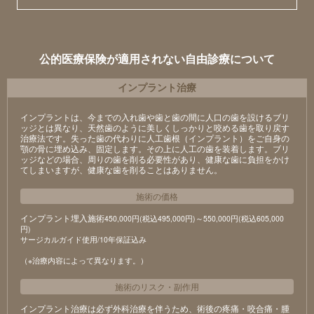
公的医療保険が適用されない自由診療について
インプラント治療
インプラントは、今までの入れ歯や歯と歯の間に人口の歯を設けるブリ
ッジとは異なり、天然歯のように美しくしっかりと咬める歯を取り戻す
治療法です。失った歯の代わりに人工歯根（インプラント）をご自身の
顎の骨に埋め込み、固定します。その上に人工の歯を装着します。ブリ
ッジなどの場合、周りの歯を削る必要性があり、健康な歯に負担をかけ
てしまいますが、健康な歯を削ることはありません。
施術の価格
インプラント埋入施術
450,000円(税込495,000円)～550,000円(税込605,000
円)
サージカルガイド使用/10年保証込み
（※治療内容によって異なります。）
施術のリスク
・
副作用
インプラント治療は必ず外科治療を伴うため、術後の疼痛・咬合痛・腫