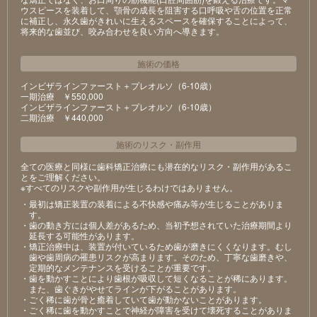
ウスピースを装着して、顎骨の成長を阻害する口呼吸や舌の位置を正常
に補正し、永久歯がきれいに生えるスペースを確保することによって、
将来的な歯並び、咬み合わせを良い方向へ導きます。
施術の価格
インビザラインファースト＋プレオルソ（6-10歳）
⼀期治療 ￥550,000
インビザラインファースト＋プレオルソ（6-10歳）
⼆期治療 ￥440,000
施術のリスク
・
副作用
全ての医療と同様に歯科矯正治療にも潜在的なリスク・副作用があるこ
とをご理解ください。
※すべてのリスクや副作用が生じるわけではありません。
・最初は矯正装置の装着による不快感や痛み等が⽣じることがありま
す。
・⻭の動き⽅には個⼈差があるため、当初予想されていた治療期間より
延⻑する可能性があります。
・矯正治療中は、装置が付いているため⻭が磨きにくくなります。むし
⻭や⻭周病の罹患リスクが⾼まります。そのため、丁寧な⻭磨きや、
定期的なメンテナンスを受けることが重要です。
・⻭を動かすことにより⻭根が吸収して短くなることが稀にあります。
また、⻭ぐきがやせてラインが下がることがあります。
・ごく稀に⻭が⾻と癒着していて⻭が動かないことがあります。
・ごく稀に⻭を動かすことで神経が障害を受けて壊死することがありま