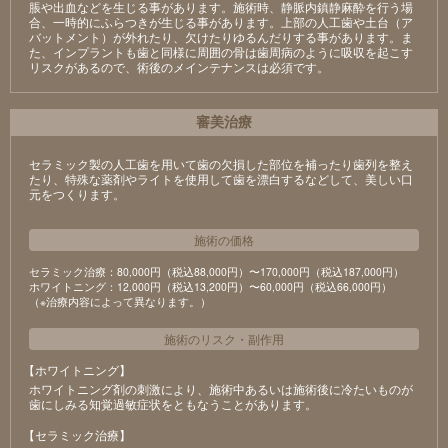
脹や出血などを生じる事があります。施術時、静脈内鎮静麻酔を行う場
合、一時的にふらつきが生じる事があります。上部の人工歯や土台（ア
バットメント）が外れたり、欠けたりゆるんだりする事があります。ま
た、インプラントも歯と同様に周囲の骨は歯周病のように吸収を起こす
リスクがあるので、術後のメインテナンスは必須です。
審美治療
セラミック製の⼈⼯⻭を⽤いて⻭の⽋損した部位を補ったり⻭列を整え
たり、特殊な薬剤やライトを使⽤して⻭を漂⽩するなどして、美しい⼝
元をつくります。
施術の価格
セラミック治療：80,000円（税込88,000円）〜170,000円（税込187,000円）
ホワイトニング：12,000円（税込13,200円）〜60,000円（税込66,000円）
（※治療内容によって異なります。）
施術のリスク
・
副作用
【ホワイトニング】
ホワイトニング剤の刺激により、施術中あるいは施術後に冷たいものが
⻭にしみる知覚過敏症状をともなうことがあります。
【セラミック治療】