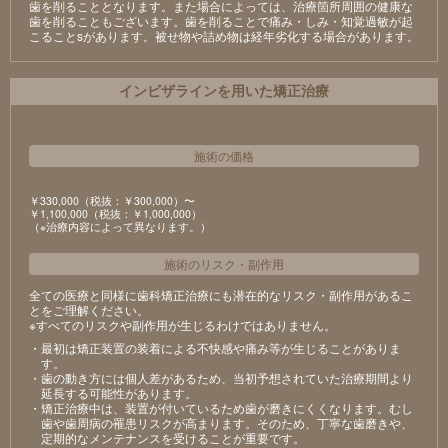
⻭を削ることとなります。また場合によっては、治療箇所周囲の健康な
⻭を削ることもございます。⻭を削ることで痛み・しみ・知覚過敏が起
こることsがあります。被せ物や詰め物は経年劣化する場合があります。
インビザラインを用いた矯正治療
施術の価格
￥330,000（税抜：￥300,000）〜
￥1,100,000（税抜：￥1,000,000）
（※治療内容によって異なります。）
施術のリスク
・
副作用
全ての医療と同様に歯科矯正治療にも潜在的なリスク・副作用があるこ
とをご理解ください。
※すべてのリスクや副作用が生じるわけではありません。
・最初は矯正装置の装着による不快感や痛み等が生じることがありま
す。
・歯の動き方には個人差があるため、当初予想されていた治療期間より
延長する可能性があります。
・矯正治療中は、装置が付いているため歯が磨きにくくなります。むし
歯や歯周病の罹患リスクが高まります。そのため、丁寧な歯磨きや、
定期的なメンテナンスを受けることが重要です。