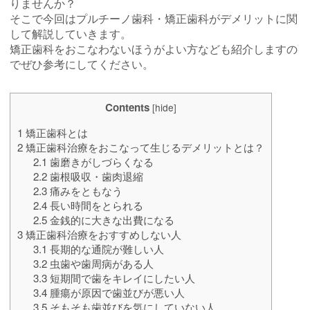
りませんか？
そこで今回はプルチーノ歯科・矯正歯科がデメリットに関
して解説していきます。
矯正歯科をおこなわないほうがよい方なども紹介しますの
でぜひ参考にしてください。
Contents
[
hide
]
1
矯正歯科とは
2
矯正歯科治療をおこなって生じるデメリットとは？
2.1
歯磨きがしづらくなる
2.2
歯根吸収・歯肉退縮
2.3
痛みをともなう
2.4
長い時間をとられる
2.5
金銭的に大きな出費になる
3
矯正歯科治療をおすすめしない人
3.1
長期的な通院が難しい人
3.2
虫歯や歯周病がある人
3.3
短期間で歯をキレイにしたい人
3.4
腫瘍が原因で歯並びが悪い人
3.5
そもそも歯並びを気にしていない人