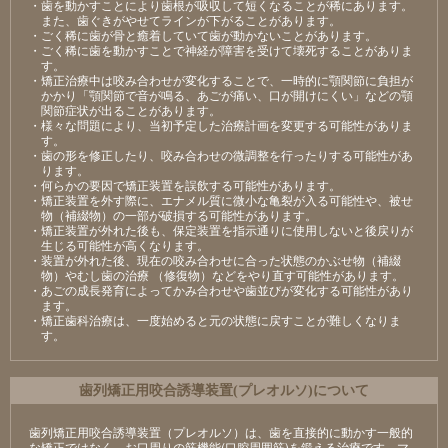
・歯を動かすことにより歯根が吸収して短くなることが稀にあります。
また、歯ぐきがやせてラインが下がることがあります。
・ごく稀に歯が骨と癒着していて歯が動かないことがあります。
・ごく稀に歯を動かすことで神経が障害を受けて壊死することがありま
す。
・矯正治療中は咬み合わせが変化することで、一時的に顎関節に負担が
かかり「顎関節で音が鳴る、あごが痛い、口が開けにくい」などの顎
関節症状が出ることがあります。
・様々な問題により、当初予定した治療計画を変更する可能性がありま
す。
・歯の形を修正したり、咬み合わせの微調整を行ったりする可能性があ
ります。
・何らかの要因で矯正装置を誤飲する可能性があります。
・矯正装置を外す際に、エナメル質に微小な亀裂が入る可能性や、被せ
物（補綴物）の一部が破損する可能性があります。
・矯正装置が外れた後も、保定装置を指示通りに使用しないと後戻りが
生じる可能性が高くなります。
・装置が外れた後、現在の咬み合わせに合った状態のかぶせ物（補綴
物）やむし歯の治療 （修復物）などをやり直す可能性があります。
・あごの成長発育によってかみ合わせや歯並びが変化する可能性があり
ます。
・矯正歯科治療は、一度始めると元の状態に戻すことが難しくなりま
す。
⻭列矯正⽤咬合誘導装置(プレオルソ)について
歯列矯正用咬合誘導装置（プレオルソ）は、歯を直接的に動かす一般的
な矯正ではなく、お口周りの筋機能(口腔周囲筋)を鍛える治療です。マ