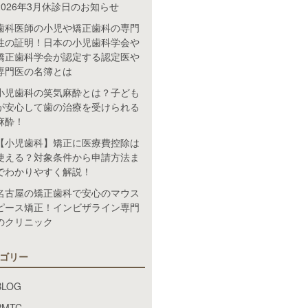
2026年3月休診日のお知らせ
歯科医師の小児や矯正歯科の専門
性の証明！日本の小児歯科学会や
矯正歯科学会が認定する認定医や
専門医の名簿とは
小児歯科の笑気麻酔とは？子ども
が安心して歯の治療を受けられる
麻酔！
【小児歯科】矯正に医療費控除は
使える？対象条件から申請方法ま
でわかりやすく解説！
名古屋の矯正歯科で安心のマウス
ピース矯正！インビザライン専門
のクリニック
ゴリー
BLOG
PMTC