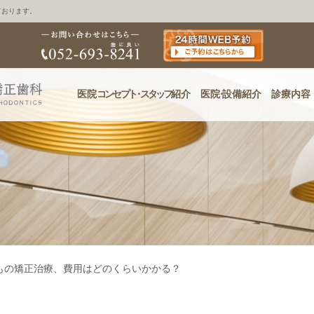
ております。
医院
コンセプ
ト・
スタッフ
紹介
医
院・
設備紹介
診療内容
もの矯正治療、費用はどのくらいかかる？