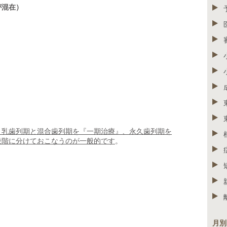
が混在）
、乳歯列期と混合歯列期を『一期治療』、永久歯列期を
段階に分けておこなうのが一般的です
。
月別