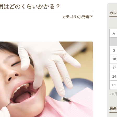
用はどのくらいかかる？
カレ
カテゴリ:
小児矯正
月
3
10
17
24
31
« 6
最新