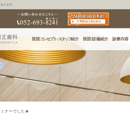
ております。
医院
コンセプ
ト・
スタッフ
紹介
医
院・
設備紹介
診療内容
セミナーでした★