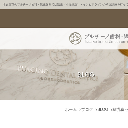
名古屋市のプルチーノ歯科・矯正歯科では矯正（小児矯正）・インビザラインの矯正診療を行っ
BLOG
ホーム
>
ブログ
>
BLOG
>
離乳食