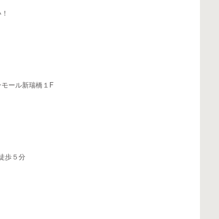
い！
モール新瑞橋１F
徒歩５分