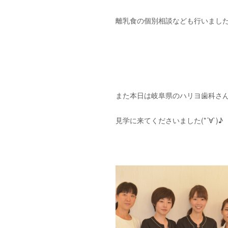
離乳食の個別相談なども行いました( ¨
また本日は岐阜県のハリヨ歯科さ
見学に来てくださいました(*´∀`)♪