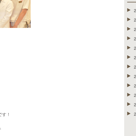
です！
で