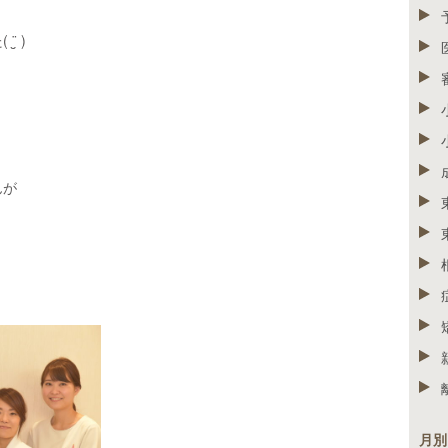
̮ )
んが
月別