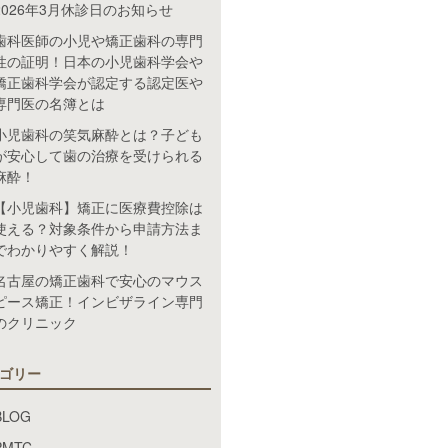
2026年3月休診日のお知らせ
歯科医師の小児や矯正歯科の専門
性の証明！日本の小児歯科学会や
矯正歯科学会が認定する認定医や
専門医の名簿とは
小児歯科の笑気麻酔とは？子ども
が安心して歯の治療を受けられる
麻酔！
【小児歯科】矯正に医療費控除は
使える？対象条件から申請方法ま
でわかりやすく解説！
名古屋の矯正歯科で安心のマウス
ピース矯正！インビザライン専門
のクリニック
ゴリー
BLOG
PMTC