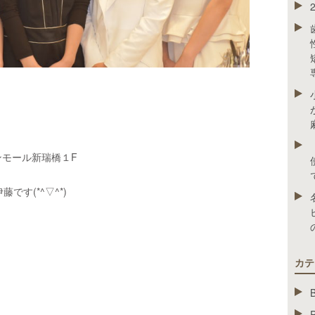
モール新瑞橋１F
伊藤です
(*^▽^*)
カテ