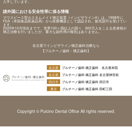
入手しています。
諸外国における安全性等に係る情報
マウスピース型カスタムメイド矯正装置（インビザライン®）は、1998年に
FDA（米国食品医薬品局）から医療機器として認証され、販売認可を受けてい
ます。
2020年10月現在までで、世界100ヶ国以上の国々、900万人をこえる患者様が
矯正治療を行いましたが、重大な副作用の報告はありません。
名古屋でインビザライン矯正歯科治療なら
【プルチーノ歯科・矯正歯科】
名古屋
プルチーノ歯科·矯正歯科 名古屋本院
名古屋
プルチーノ歯科·矯正歯科 名古屋神宮前
四日市
プルチーノ歯科·矯正歯科 四日市
東京
プルチーノ歯科 矯正歯科 田町三田
Copyright © Pulcino Dental Office All rights reserved.