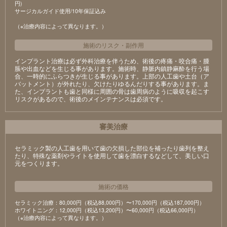
円)
サージカルガイド使用/10年保証込み
（※治療内容によって異なります。）
施術のリスク
・
副作用
インプラント治療は必ず外科治療を伴うため、術後の疼痛・咬合痛・腫
脹や出血などを生じる事があります。施術時、静脈内鎮静麻酔を行う場
合、一時的にふらつきが生じる事があります。上部の人工歯や土台（ア
バットメント）が外れたり、欠けたりゆるんだりする事があります。ま
た、インプラントも歯と同様に周囲の骨は歯周病のように吸収を起こす
リスクがあるので、術後のメインテナンスは必須です。
審美治療
セラミック製の⼈⼯⻭を⽤いて⻭の⽋損した部位を補ったり⻭列を整え
たり、特殊な薬剤やライトを使⽤して⻭を漂⽩するなどして、美しい⼝
元をつくります。
施術の価格
セラミック治療：80,000円（税込88,000円）〜170,000円（税込187,000円）
ホワイトニング：12,000円（税込13,200円）〜60,000円（税込66,000円）
（※治療内容によって異なります。）