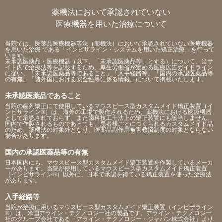
薬機法において承認されていない
医療機器を用いた治療について
当院では、医薬品医療機器等法（薬機法）において承認されていない医療機器
を用いた治療 である「インビザライン・システムを用いた矯正治療」を行って
います。
未承認医薬品・医療機器（以下、「未承認医薬品等」とする）について、当サ
イト内で治療法等を記載するため、厚生労働省が定める医療広告ガイドライン
に従い、「未承認医薬品等であること」「入手経路等」「国内の承認医薬品等
の有無」「諸外国における安全性等に係る情報」について掲載いたします。
未承認医薬品であること
当院の歯列矯正にて使用しているマウスピース型カスタムメイド矯正装置（イ
ンビザライン®）は、海外の工場で製作されるため、薬機法における医療機器
として承認されておらず、また歯科技工士法上の矯正装置にも該当しません。
国内で作製されるものであっても、患者様ごとにつくられるカスタムメイド品
のため、薬機法の対象外となり、医薬品副作用被害救済制度の対象とならない
場合があります。
国内の承認医薬品等の有無
日本国内にも、マウスピース型カスタムメイド矯正装置を作製しているメーカ
ーがあります。当院が使用しているマウスピース型カスタムメイド矯正装置
（インビザライン®）以外に、日本で承認を得ている矯正装置を使った治療法
があります。
入手経路等
当院が治療に用いるマウスピース型カスタムメイド矯正装置（インビザライン
®）は、米国アライン・テクノロジー社の製品です。アライン・テクノロジー
社のグループ会社である「アライン・テクノロジー・ジャパン株式会社」より