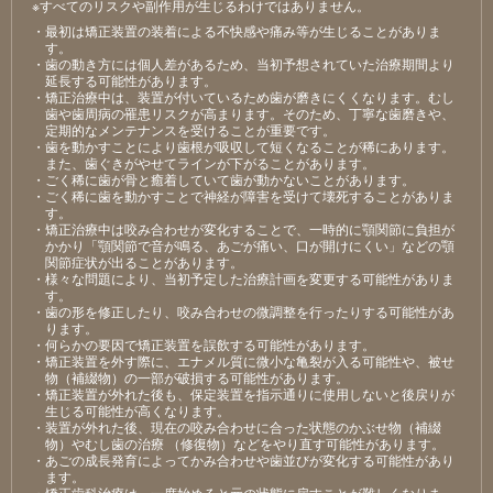
※すべてのリスクや副作用が生じるわけではありません。
・最初は矯正装置の装着による不快感や痛み等が生じることがありま
す。
・歯の動き方には個人差があるため、当初予想されていた治療期間より
延長する可能性があります。
・矯正治療中は、装置が付いているため歯が磨きにくくなります。むし
歯や歯周病の罹患リスクが高まります。そのため、丁寧な歯磨きや、
定期的なメンテナンスを受けることが重要です。
・歯を動かすことにより歯根が吸収して短くなることが稀にあります。
また、歯ぐきがやせてラインが下がることがあります。
・ごく稀に歯が骨と癒着していて歯が動かないことがあります。
・ごく稀に歯を動かすことで神経が障害を受けて壊死することがありま
す。
・矯正治療中は咬み合わせが変化することで、一時的に顎関節に負担が
かかり「顎関節で音が鳴る、あごが痛い、口が開けにくい」などの顎
関節症状が出ることがあります。
・様々な問題により、当初予定した治療計画を変更する可能性がありま
す。
・歯の形を修正したり、咬み合わせの微調整を行ったりする可能性があ
ります。
・何らかの要因で矯正装置を誤飲する可能性があります。
・矯正装置を外す際に、エナメル質に微小な亀裂が入る可能性や、被せ
物（補綴物）の一部が破損する可能性があります。
・矯正装置が外れた後も、保定装置を指示通りに使用しないと後戻りが
生じる可能性が高くなります。
・装置が外れた後、現在の咬み合わせに合った状態のかぶせ物（補綴
物）やむし歯の治療 （修復物）などをやり直す可能性があります。
・あごの成長発育によってかみ合わせや歯並びが変化する可能性があり
ます。
・矯正歯科治療は、一度始めると元の状態に戻すことが難しくなりま