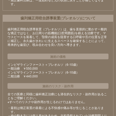
す。
⻭列矯正⽤咬合誘導装置(プレオルソ)について
歯列矯正用咬合誘導装置（プレオルソ）は、歯を直接的に動かす一般的
な矯正ではなく、お口周りの筋機能(口腔周囲筋)を鍛える治療です。マ
ウスピースを装着して、顎骨の成長を阻害する口呼吸や舌の位置を正常
に補正し、永久歯がきれいに生えるスペースを確保することによって、
将来的な歯並び、咬み合わせを良い方向へ導きます。
施術の価格
インビザラインファースト＋プレオルソ（6-10歳）
⼀期治療 ￥550,000
インビザラインファースト＋プレオルソ（6-10歳）
⼆期治療 ￥440,000
施術のリスク
・
副作用
全ての医療と同様に歯科矯正治療にも潜在的なリスク・副作用があるこ
とをご理解ください。
※すべてのリスクや副作用が生じるわけではありません。
・最初は矯正装置の装着による不快感や痛み等が⽣じることがありま
す。
・⻭の動き⽅には個⼈差があるため、当初予想されていた治療期間より