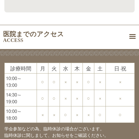
医院までのアクセス
ACCESS
診療時間
月
火
水
木
金
土
日·祝
10:00～
○
○
×
×
○
×
×
13:00
14:30～
○
○
×
×
○
×
×
19:00
10:00～
×
×
○
×
×
○
○
18:00
学会参加などの為、臨時休診の場合がございます。
臨時休診に関しまして、お知らせをご確認ください。