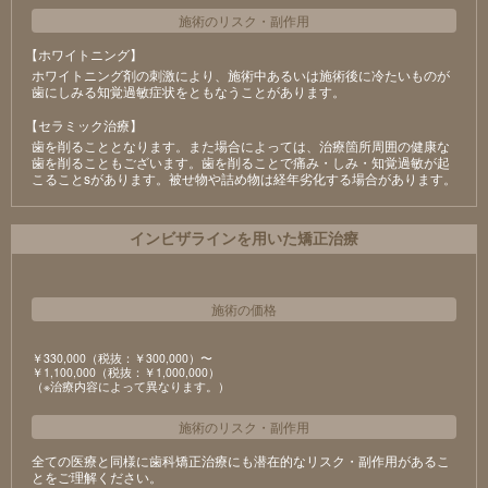
施術のリスク
・
副作用
【ホワイトニング】
ホワイトニング剤の刺激により、施術中あるいは施術後に冷たいものが
⻭にしみる知覚過敏症状をともなうことがあります。
【セラミック治療】
⻭を削ることとなります。また場合によっては、治療箇所周囲の健康な
⻭を削ることもございます。⻭を削ることで痛み・しみ・知覚過敏が起
こることsがあります。被せ物や詰め物は経年劣化する場合があります。
インビザラインを用いた矯正治療
施術の価格
￥330,000（税抜：￥300,000）〜
￥1,100,000（税抜：￥1,000,000）
（※治療内容によって異なります。）
施術のリスク
・
副作用
全ての医療と同様に歯科矯正治療にも潜在的なリスク・副作用があるこ
とをご理解ください。