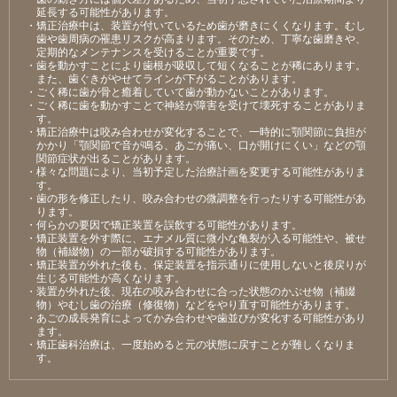
延⻑する可能性があります。
・矯正治療中は、装置が付いているため⻭が磨きにくくなります。むし
⻭や⻭周病の罹患リスクが⾼まります。そのため、丁寧な⻭磨きや、
定期的なメンテナンスを受けることが重要です。
・⻭を動かすことにより⻭根が吸収して短くなることが稀にあります。
また、⻭ぐきがやせてラインが下がることがあります。
・ごく稀に⻭が⾻と癒着していて⻭が動かないことがあります。
・ごく稀に⻭を動かすことで神経が障害を受けて壊死することがありま
す。
・矯正治療中は咬み合わせが変化することで、⼀時的に顎関節に負担が
かかり「顎関節で⾳が鳴る、あごが痛い、⼝が開けにくい」などの顎
関節症状が出ることがあります。
・様々な問題により、当初予定した治療計画を変更する可能性がありま
す。
・⻭の形を修正したり、咬み合わせの微調整を⾏ったりする可能性があ
ります。
・何らかの要因で矯正装置を誤飲する可能性があります。
・矯正装置を外す際に、エナメル質に微⼩な⻲裂が⼊る可能性や、被せ
物（補綴物）の⼀部が破損する可能性があります。
・矯正装置が外れた後も、保定装置を指⽰通りに使⽤しないと後戻りが
⽣じる可能性が⾼くなります。
・装置が外れた後、現在の咬み合わせに合った状態のかぶせ物（補綴
物）やむし⻭の治療（修復物）などをやり直す可能性があります。
・あごの成⻑発育によってかみ合わせや⻭並びが変化する可能性があり
ます。
・矯正⻭科治療は、⼀度始めると元の状態に戻すことが難しくなりま
す。