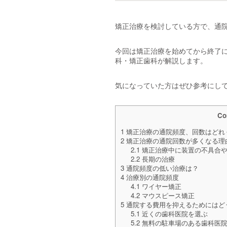
矯正治療を検討している方で、通
今回は矯正治療を始めてから終了
科・矯正歯科が解説します。
気になっていた方はぜひ参考にし
Co
1
矯正治療の通院頻度、回数はどれ
2
矯正治療の通院回数が多くなる理
2.1
矯正治療中に装置の不具合や
2.2
長期の治療
3
通院頻度の低い治療は？
4
治療別の通院頻度
4.1
ワイヤー矯正
4.2
マウスピース矯正
5
通院する費用を抑えるためにはど
5.1
近くの歯科医院を選ぶ
5.2
無料の駐車場のある歯科医