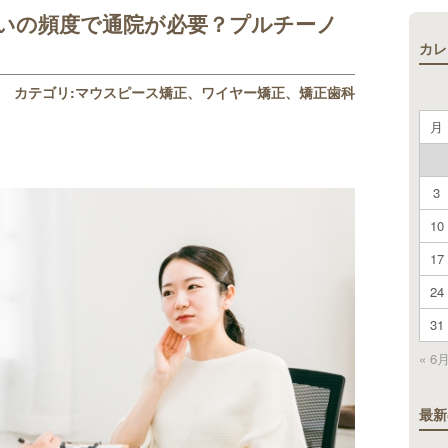
いの頻度で通院が必要？プルチーノ
カレ
カテゴリ:
マウスピース矯正
ワイヤー矯正
矯正歯科
月
3
10
17
24
31
« 6
最新