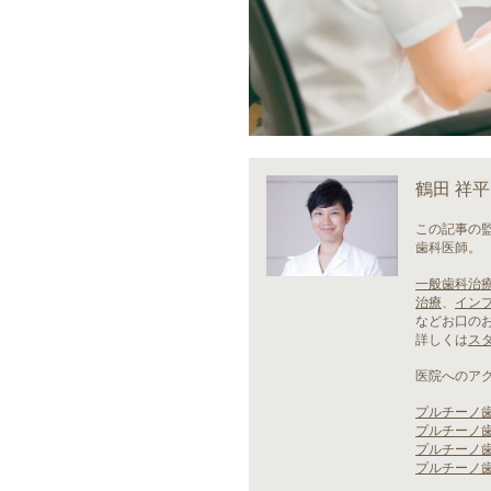
鶴田 祥平
この記事の
歯科医師。
一般歯科治
治療
、
イン
などお口の
詳しくは
ス
医院へのア
プルチーノ
プルチーノ
プルチーノ
プルチーノ