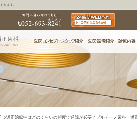
ております。
医院
コンセプ
ト・
スタッフ
紹介
医
院・
設備紹介
診療内容
正
>
矯正治療中はどのくらいの頻度で通院が必要？プルチーノ歯科・矯