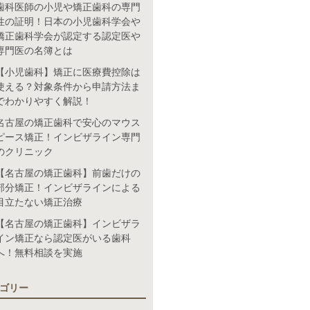
歯科医師の小児や矯正歯科の専門
性の証明！日本の小児歯科学会や
矯正歯科学会が認定する認定医や
専門医の名簿とは
【小児歯科】矯正に医療費控除は
使える？対象条件から申請方法ま
でわかりやすく解説！
名古屋の矯正歯科で安心のマウス
ピース矯正！インビザライン専門
のクリニック
【名古屋の矯正歯科】前歯だけの
部分矯正！インビザラインによる
目立たない矯正治療
【名古屋の矯正歯科】インビザラ
イン矯正なら認定医がいる歯科
へ！無料相談を実施
ゴリー