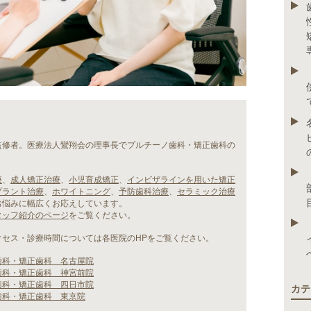
監修者。医療法人鸞翔会の理事長でプルチーノ歯科・矯正歯科の
療
、
成人矯正治療
、
小児育成矯正
、
インビザラインを用いた矯正
プラント治療
、
ホワイトニング
、
予防歯科治療
、
セラミック治療
お悩みに幅広くお応えしています。
タッフ紹介のページ
をご覧ください。
クセス・診療時間については各医院のHPをご覧ください。
歯科・矯正歯科 名古屋院
歯科・矯正歯科 神宮前院
歯科・矯正歯科 四日市院
カテ
歯科・矯正歯科 東京院