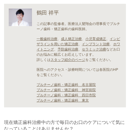
鶴田 祥平
この記事の監修者。医療法人鸞翔会の理事長でプルチ
ーノ歯科・矯正歯科の歯科医師。
一般歯科治療
、
成人矯正治療
、
小児育成矯正
、
インビ
ザラインを用いた矯正治療
、
インプラント治療
、
ホワ
イトニング
、
予防歯科治療
、
セラミック治療
などお口
のお悩みに幅広くお応えしています。
詳しくは
スタッフ紹介のページ
をご覧ください。
医院へのアクセス・診療時間については各医院のHP
をご覧ください。
プルチーノ歯科・矯正歯科 名古屋院
プルチーノ歯科・矯正歯科 神宮前院
プルチーノ歯科・矯正歯科 四日市院
プルチーノ歯科・矯正歯科 東京
現在矯正歯科治療中の方で毎日のお口のケアについて気に
なっていることはありませんか？