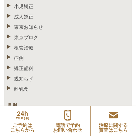
小児矯正
成人矯正
東京お知らせ
東京ブログ
根管治療
症例
矯正歯科
親知らず
離乳食
月別
24h
2026年8月
WEB予約
ご予約は
電話で予約
治療に関する
2026年6月
こちらから
お問い合わせ
質問はこちら