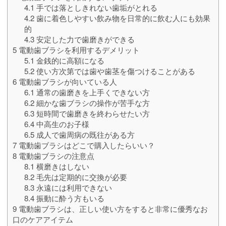
4.1
手では落としきれない歯垢がとれる
4.2
歯に着色しやすい飲み物を日常的に飲む人にも効果
的
4.3
安定した力で歯磨きができる
5
電動歯ブラシを利用するデメリット
5.1
金銭的に高額になる
5.2
使い方次第では歯や歯茎を傷つけることがある
6
電動歯ブラシが向いている人
6.1
通常の歯磨きを上手くできない方
6.2
細かな歯ブラシの操作が苦手な方
6.3
短時間で歯磨きを終わらせたい方
6.4
中高生のお子様
6.5
成人で歯周病の既往がある方
7
電動歯ブラシはどこで購入したらいい？
8
電動歯ブラシの注意点
8.1
横磨きはしない
8.2
毛先は定期的に交換が必要
8.3
永遠には利用できない
8.4
振動に酔う方もいる
9
電動歯ブラシは、正しい使い方をすると非常に優秀なお
口のケアアイテム