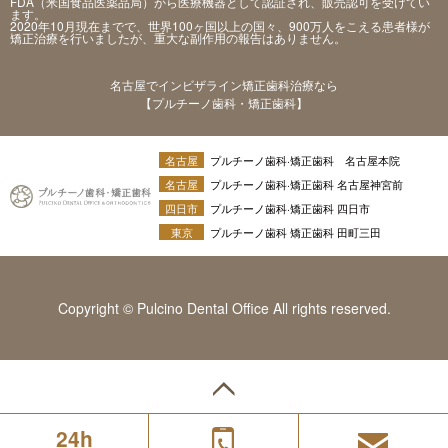
FDA（米国食品医薬品局）から医療機器として認証され、販売認可を受けてい
ます。
2020年10月現在までで、世界100ヶ国以上の国々、900万人をこえる患者様が
矯正治療を行いましたが、重大な副作用の報告はありません。
名古屋でインビザライン矯正歯科治療なら
【プルチーノ歯科・矯正歯科】
名古屋
プルチーノ歯科·矯正歯科 名古屋本院
名古屋
プルチーノ歯科·矯正歯科 名古屋神宮前
四日市
プルチーノ歯科·矯正歯科 四日市
東京
プルチーノ歯科 矯正歯科 田町三田
Copyright © Pulcino Dental Office All rights reserved.
24h