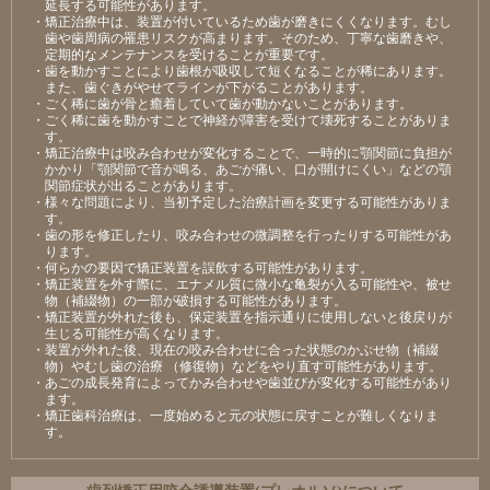
延長する可能性があります。
・矯正治療中は、装置が付いているため歯が磨きにくくなります。むし
歯や歯周病の罹患リスクが高まります。そのため、丁寧な歯磨きや、
定期的なメンテナンスを受けることが重要です。
・歯を動かすことにより歯根が吸収して短くなることが稀にあります。
また、歯ぐきがやせてラインが下がることがあります。
・ごく稀に歯が骨と癒着していて歯が動かないことがあります。
・ごく稀に歯を動かすことで神経が障害を受けて壊死することがありま
す。
・矯正治療中は咬み合わせが変化することで、一時的に顎関節に負担が
かかり「顎関節で音が鳴る、あごが痛い、口が開けにくい」などの顎
関節症状が出ることがあります。
・様々な問題により、当初予定した治療計画を変更する可能性がありま
す。
・歯の形を修正したり、咬み合わせの微調整を行ったりする可能性があ
ります。
・何らかの要因で矯正装置を誤飲する可能性があります。
・矯正装置を外す際に、エナメル質に微小な亀裂が入る可能性や、被せ
物（補綴物）の一部が破損する可能性があります。
・矯正装置が外れた後も、保定装置を指示通りに使用しないと後戻りが
生じる可能性が高くなります。
・装置が外れた後、現在の咬み合わせに合った状態のかぶせ物（補綴
物）やむし歯の治療 （修復物）などをやり直す可能性があります。
・あごの成長発育によってかみ合わせや歯並びが変化する可能性があり
ます。
・矯正歯科治療は、一度始めると元の状態に戻すことが難しくなりま
す。