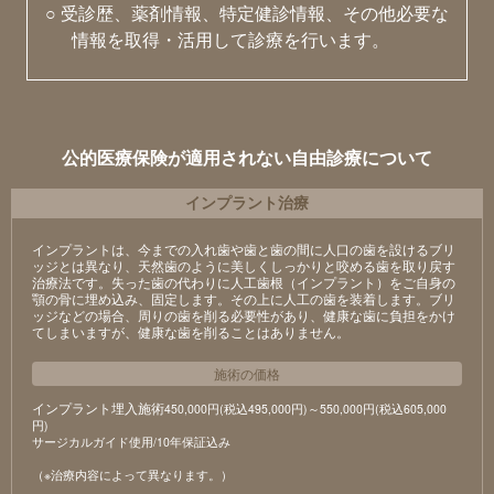
○ 受診歴、薬剤情報、特定健診情報、その他必要な
情報を取得・活用して診療を行います。
公的医療保険が適用されない自由診療について
インプラント治療
インプラントは、今までの入れ歯や歯と歯の間に人口の歯を設けるブリ
ッジとは異なり、天然歯のように美しくしっかりと咬める歯を取り戻す
治療法です。失った歯の代わりに人工歯根（インプラント）をご自身の
顎の骨に埋め込み、固定します。その上に人工の歯を装着します。ブリ
ッジなどの場合、周りの歯を削る必要性があり、健康な歯に負担をかけ
てしまいますが、健康な歯を削ることはありません。
施術の価格
インプラント埋入施術
450,000円(税込495,000円)～550,000円(税込605,000
円)
サージカルガイド使用/10年保証込み
（※治療内容によって異なります。）