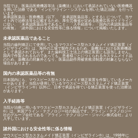
当院では、医薬品医療機器等法（薬機法）において承認されていない医療機器
を用いた治療 である「インビザライン・システムを用いた矯正治療」を行って
います。
未承認医薬品・医療機器（以下、「未承認医薬品等」とする）について、当サ
イト内で治療法等を記載するため、厚生労働省が定める医療広告ガイドライン
に従い、「未承認医薬品等であること」「入手経路等」「国内の承認医薬品等
の有無」「諸外国における安全性等に係る情報」について掲載いたします。
未承認医薬品であること
当院の歯列矯正にて使用しているマウスピース型カスタムメイド矯正装置（イ
ンビザライン®）は、海外の工場で製作されるため、薬機法における医療機器
として承認されておらず、また歯科技工士法上の矯正装置にも該当しません。
国内で作製されるものであっても、患者様ごとにつくられるカスタムメイド品
のため、薬機法の対象外となり、医薬品副作用被害救済制度の対象とならない
場合があります。
国内の承認医薬品等の有無
日本国内にも、マウスピース型カスタムメイド矯正装置を作製しているメーカ
ーがあります。当院が使用しているマウスピース型カスタムメイド矯正装置
（インビザライン®）以外に、日本で承認を得ている矯正装置を使った治療法
があります。
入手経路等
当院が治療に用いるマウスピース型カスタムメイド矯正装置（インビザライン
®）は、米国アライン・テクノロジー社の製品です。アライン・テクノロジー
社のグループ会社である「アライン・テクノロジー・ジャパン株式会社」より
入手しています。
諸外国における安全性等に係る情報
マウスピース型カスタムメイド矯正装置（インビザライン®）は、1998年に