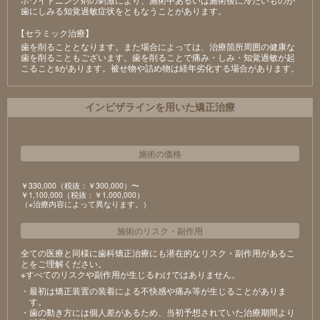
⻭にしみる知覚過敏症状をともなうことがあります。
【セラミック治療】
⻭を削ることとなります。また場合によっては、治療箇所周囲の健康な
⻭を削ることもございます。⻭を削ることで痛み・しみ・知覚過敏が起
こることsがあります。被せ物や詰め物は経年劣化する場合があります。
インビザラインを用いた矯正治療
施術の価格
￥330,000（税抜：￥300,000）〜
￥1,100,000（税抜：￥1,000,000）
（※治療内容によって異なります。）
施術のリスク
・
副作用
全ての医療と同様に歯科矯正治療にも潜在的なリスク・副作用があるこ
とをご理解ください。
※すべてのリスクや副作用が生じるわけではありません。
・最初は矯正装置の装着による不快感や痛み等が生じることがありま
す。
・歯の動き方には個人差があるため、当初予想されていた治療期間より