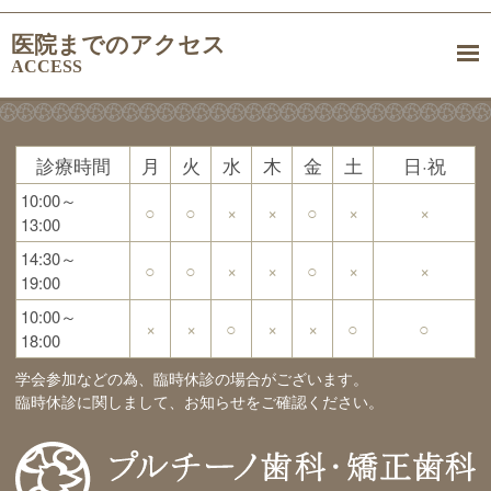
医院までのアクセス
ACCESS
診療時間
月
火
水
木
金
土
日·祝
10:00～
○
○
×
×
○
×
×
13:00
14:30～
○
○
×
×
○
×
×
19:00
10:00～
×
×
○
×
×
○
○
18:00
学会参加などの為、臨時休診の場合がございます。
臨時休診に関しまして、お知らせをご確認ください。