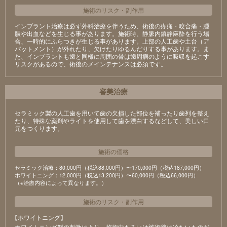
施術のリスク
・
副作用
インプラント治療は必ず外科治療を伴うため、術後の疼痛・咬合痛・腫
脹や出血などを生じる事があります。施術時、静脈内鎮静麻酔を行う場
合、一時的にふらつきが生じる事があります。上部の人工歯や土台（ア
バットメント）が外れたり、欠けたりゆるんだりする事があります。ま
た、インプラントも歯と同様に周囲の骨は歯周病のように吸収を起こす
リスクがあるので、術後のメインテナンスは必須です。
審美治療
セラミック製の⼈⼯⻭を⽤いて⻭の⽋損した部位を補ったり⻭列を整え
たり、特殊な薬剤やライトを使⽤して⻭を漂⽩するなどして、美しい⼝
元をつくります。
施術の価格
セラミック治療：80,000円（税込88,000円）〜170,000円（税込187,000円）
ホワイトニング：12,000円（税込13,200円）〜60,000円（税込66,000円）
（※治療内容によって異なります。）
施術のリスク
・
副作用
【ホワイトニング】
ホワイトニング剤の刺激により、施術中あるいは施術後に冷たいものが