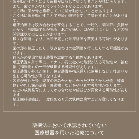
・⻭を動かすことにより⻭根が吸収して短くなることが稀にあります。
また、⻭ぐきがやせてラインが下がることがあります。
・ごく稀に⻭が⾻と癒着していて⻭が動かないことがあります。
・ごく稀に⻭を動かすことで神経が障害を受けて壊死することがありま
す。
・矯正治療中は咬み合わせが変化することで、⼀時的に顎関節に負担が
かかり「顎関節で⾳が鳴る、あごが痛い、⼝が開けにくい」などの顎
関節症状が出ることがあります。
・様々な問題により、当初予定した治療計画を変更する可能性がありま
す。
・⻭の形を修正したり、咬み合わせの微調整を⾏ったりする可能性があ
ります。
・何らかの要因で矯正装置を誤飲する可能性があります。
・矯正装置を外す際に、エナメル質に微⼩な⻲裂が⼊る可能性や、被せ
物（補綴物）の⼀部が破損する可能性があります。
・矯正装置が外れた後も、保定装置を指⽰通りに使⽤しないと後戻りが
⽣じる可能性が⾼くなります。
・装置が外れた後、現在の咬み合わせに合った状態のかぶせ物（補綴
物）やむし⻭の治療（修復物）などをやり直す可能性があります。
・あごの成⻑発育によってかみ合わせや⻭並びが変化する可能性があり
ます。
・矯正⻭科治療は、⼀度始めると元の状態に戻すことが難しくなりま
す。
薬機法において承認されていない
医療機器を用いた治療について