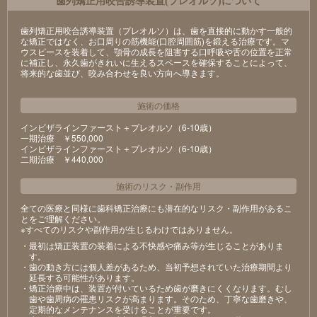
⻭列矯正⽤咬合誘導装置(プレオルソ)について
歯列矯正用咬合誘導装置（プレオルソ）は、歯を直接的に動かす一般的
な矯正ではなく、お口周りの筋機能(口腔周囲筋)を鍛える治療です。マ
ウスピースを装着して、顎骨の成長を阻害する口呼吸や舌の位置を正常
に補正し、永久歯がきれいに生えるスペースを確保することによって、
将来的な歯並び、咬み合わせを良い方向へ導きます。
施術の価格
インビザラインファースト＋プレオルソ（6-10歳）
⼀期治療 ￥550,000
インビザラインファースト＋プレオルソ（6-10歳）
⼆期治療 ￥440,000
施術のリスク
・
副作用
全ての医療と同様に歯科矯正治療にも潜在的なリスク・副作用があるこ
とをご理解ください。
※すべてのリスクや副作用が生じるわけではありません。
・最初は矯正装置の装着による不快感や痛み等が⽣じることがありま
す。
・⻭の動き⽅には個⼈差があるため、当初予想されていた治療期間より
延⻑する可能性があります。
・矯正治療中は、装置が付いているため⻭が磨きにくくなります。むし
⻭や⻭周病の罹患リスクが⾼まります。そのため、丁寧な⻭磨きや、
定期的なメンテナンスを受けることが重要です。