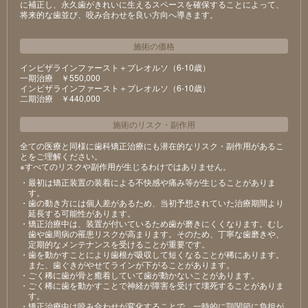
に補正し、永久歯がきれいに生えるスペースを確保することによって、
将来的な歯並び、咬み合わせを良い方向へ導きます。
施術の価格
インビザラインファースト＋プレオルソ（6-10歳）
⼀期治療 ￥550,000
インビザラインファースト＋プレオルソ（6-10歳）
⼆期治療 ￥440,000
施術のリスク
・
副作用
全ての医療と同様に歯科矯正治療にも潜在的なリスク・副作用があるこ
とをご理解ください。
※すべてのリスクや副作用が生じるわけではありません。
・最初は矯正装置の装着による不快感や痛み等が⽣じることがありま
す。
・⻭の動き⽅には個⼈差があるため、当初予想されていた治療期間より
延⻑する可能性があります。
・矯正治療中は、装置が付いているため⻭が磨きにくくなります。むし
⻭や⻭周病の罹患リスクが⾼まります。そのため、丁寧な⻭磨きや、
定期的なメンテナンスを受けることが重要です。
・⻭を動かすことにより⻭根が吸収して短くなることが稀にあります。
また、⻭ぐきがやせてラインが下がることがあります。
・ごく稀に⻭が⾻と癒着していて⻭が動かないことがあります。
・ごく稀に⻭を動かすことで神経が障害を受けて壊死することがありま
す。
・矯正治療中は咬み合わせが変化することで、⼀時的に顎関節に負担が