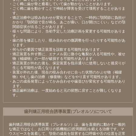
・ごく稀に歯が骨と癒着していて歯が動かないことがあります。
・ごく稀に歯を動かすことで神経が障害を受けて壊死することがありま
す。
・矯正治療中は咬み合わせが変化することで、一時的に顎関節に負担が
かかり「顎関節で音が鳴る、あごが痛い、口が開けにくい」などの顎
関節症状が出ることがあります。
・様々な問題により、当初予定した治療計画を変更する可能性がありま
す。
・歯の形を修正したり、咬み合わせの微調整を行ったりする可能性があ
ります。
・何らかの要因で矯正装置を誤飲する可能性があります。
・矯正装置を外す際に、エナメル質に微小な亀裂が入る可能性や、被せ
物（補綴物）の一部が破損する可能性があります。
・矯正装置が外れた後も、保定装置を指示通りに使用しないと後戻りが
生じる可能性が高くなります。
・装置が外れた後、現在の咬み合わせに合った状態のかぶせ物（補綴
物）やむし歯の治療 （修復物）などをやり直す可能性があります。
・あごの成長発育によってかみ合わせや歯並びが変化する可能性があり
ます。
・矯正歯科治療は、一度始めると元の状態に戻すことが難しくなりま
す。
⻭列矯正⽤咬合誘導装置(プレオルソ)について
歯列矯正用咬合誘導装置（プレオルソ）は、歯を直接的に動かす一般的
な矯正ではなく、お口周りの筋機能(口腔周囲筋)を鍛える治療です。マ
ウスピースを装着して、顎骨の成長を阻害する口呼吸や舌の位置を正常