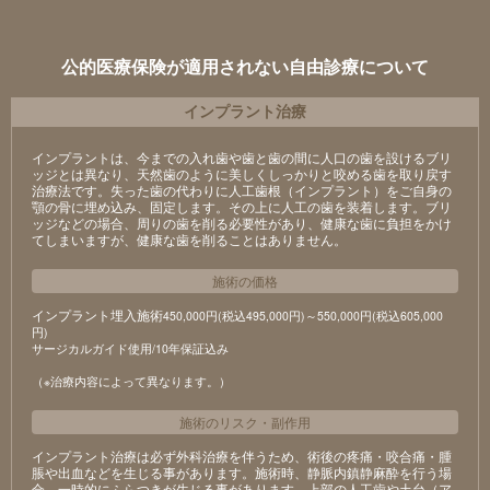
公的医療保険が適用されない自由診療について
インプラント治療
インプラントは、今までの入れ歯や歯と歯の間に人口の歯を設けるブリ
ッジとは異なり、天然歯のように美しくしっかりと咬める歯を取り戻す
治療法です。失った歯の代わりに人工歯根（インプラント）をご自身の
顎の骨に埋め込み、固定します。その上に人工の歯を装着します。ブリ
ッジなどの場合、周りの歯を削る必要性があり、健康な歯に負担をかけ
てしまいますが、健康な歯を削ることはありません。
施術の価格
インプラント埋入施術
450,000円(税込495,000円)～550,000円(税込605,000
円)
サージカルガイド使用/10年保証込み
（※治療内容によって異なります。）
施術のリスク
・
副作用
インプラント治療は必ず外科治療を伴うため、術後の疼痛・咬合痛・腫
脹や出血などを生じる事があります。施術時、静脈内鎮静麻酔を行う場
合、一時的にふらつきが生じる事があります。上部の人工歯や土台（ア