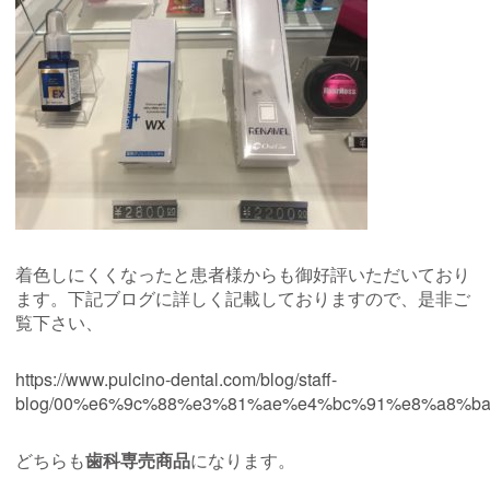
着色しにくくなったと患者様からも御好評いただいており
ます。下記ブログに詳しく記載しておりますので、是非ご
覧下さい、
https://www.pulcino-dental.com/blog/staff-
blog/00%e6%9c%88%e3%81%ae%e4%bc%91%e8%a8%b
どちらも
歯科専売商品
になります。