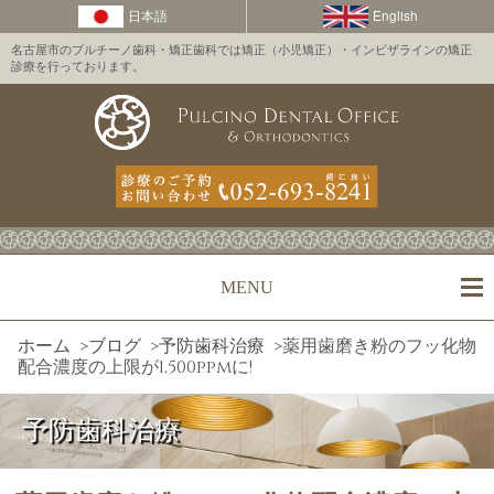
名古屋市のプルチーノ歯科・矯正歯科では矯正（小児矯正）・インビザラインの矯正
診療を行っております。
MENU
ホーム
>
ブログ
>
予防歯科治療
>
薬用歯磨き粉のフッ化物
配合濃度の上限が1,500ppmに!
予防歯科治療