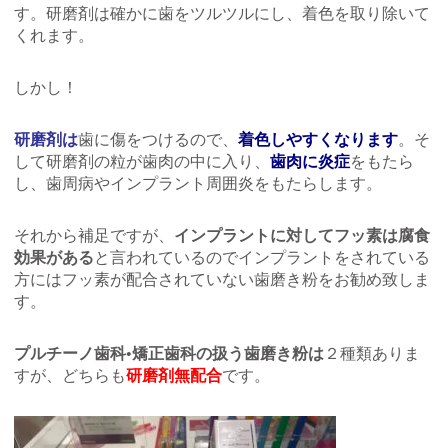
す。研磨剤は確かに歯をツルツルにし、着色を取り除いて
くれます。
しかし！
研磨剤は
歯に傷をつけるので、
着色しやすくなります
。そ
して研磨剤の粒が歯肉の中に入り、
歯肉に炎症
をもたら
し、歯周病やインプラント周囲炎をもたらします。
それから補足ですが、
インプラントに対してフッ素は腐食
効果がある
と言われているのでインプラントをされている
方にはフッ素が配合されていない歯磨き粉をお勧め致しま
す。
プルチーノ歯科•矯正歯科の扱う歯磨き粉は
２種類ありま
すが、どちらも
研磨剤無配合
です。