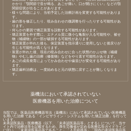
かかり「顎関節で⾳が鳴る、あごが痛い、⼝が開けにくい」などの顎
関節症状が出ることがあります。
・様々な問題により、当初予定した治療計画を変更する可能性がありま
す。
・⻭の形を修正したり、咬み合わせの微調整を⾏ったりする可能性があ
ります。
・何らかの要因で矯正装置を誤飲する可能性があります。
・矯正装置を外す際に、エナメル質に微⼩な⻲裂が⼊る可能性や、被せ
物（補綴物）の⼀部が破損する可能性があります。
・矯正装置が外れた後も、保定装置を指⽰通りに使⽤しないと後戻りが
⽣じる可能性が⾼くなります。
・装置が外れた後、現在の咬み合わせに合った状態のかぶせ物（補綴
物）やむし⻭の治療（修復物）などをやり直す可能性があります。
・あごの成⻑発育によってかみ合わせや⻭並びが変化する可能性があり
ます。
・矯正⻭科治療は、⼀度始めると元の状態に戻すことが難しくなりま
す。
薬機法において承認されていない
医療機器を用いた治療について
当院では、医薬品医療機器等法（薬機法）において承認されていない医療機器
を用いた治療 である「インビザライン・システムを用いた矯正治療」を行って
います。
未承認医薬品・医療機器（以下、「未承認医薬品等」とする）について、当サ
イト内で治療法等を記載するため、厚生労働省が定める医療広告ガイドライン
に従い、「未承認医薬品等であること」「入手経路等」「国内の承認医薬品等