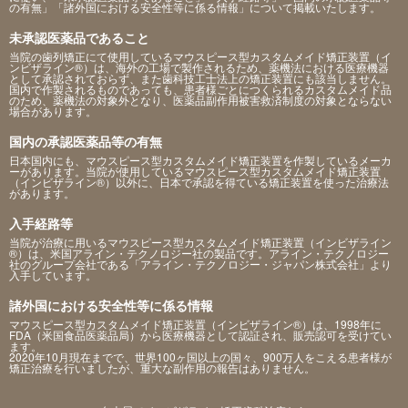
の有無」「諸外国における安全性等に係る情報」について掲載いたします。
未承認医薬品であること
当院の歯列矯正にて使用しているマウスピース型カスタムメイド矯正装置（イ
ンビザライン®）は、海外の工場で製作されるため、薬機法における医療機器
として承認されておらず、また歯科技工士法上の矯正装置にも該当しません。
国内で作製されるものであっても、患者様ごとにつくられるカスタムメイド品
のため、薬機法の対象外となり、医薬品副作用被害救済制度の対象とならない
場合があります。
国内の承認医薬品等の有無
日本国内にも、マウスピース型カスタムメイド矯正装置を作製しているメーカ
ーがあります。当院が使用しているマウスピース型カスタムメイド矯正装置
（インビザライン®）以外に、日本で承認を得ている矯正装置を使った治療法
があります。
入手経路等
当院が治療に用いるマウスピース型カスタムメイド矯正装置（インビザライン
®）は、米国アライン・テクノロジー社の製品です。アライン・テクノロジー
社のグループ会社である「アライン・テクノロジー・ジャパン株式会社」より
入手しています。
諸外国における安全性等に係る情報
マウスピース型カスタムメイド矯正装置（インビザライン®）は、1998年に
FDA（米国食品医薬品局）から医療機器として認証され、販売認可を受けてい
ます。
2020年10月現在までで、世界100ヶ国以上の国々、900万人をこえる患者様が
矯正治療を行いましたが、重大な副作用の報告はありません。