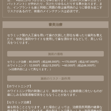
バットメント）が外れたり、欠けたりゆるんだりする事があります。ま
た、インプラントも歯と同様に周囲の骨は歯周病のように吸収を起こす
リスクがあるので、術後のメインテナンスは必須です。
審美治療
セラミック製の⼈⼯⻭を⽤いて⻭の⽋損した部位を補ったり⻭列を整え
たり、特殊な薬剤やライトを使⽤して⻭を漂⽩するなどして、美しい⼝
元をつくります。
施術の価格
セラミック治療：80,000円（税込88,000円）〜170,000円（税込187,000円）
ホワイトニング：12,000円（税込13,200円）〜60,000円（税込66,000円）
（※治療内容によって異なります。）
施術のリスク
・
副作用
【ホワイトニング】
ホワイトニング剤の刺激により、施術中あるいは施術後に冷たいものが
⻭にしみる知覚過敏症状をともなうことがあります。
【セラミック治療】
⻭を削ることとなります。また場合によっては、治療箇所周囲の健康な
⻭を削ることもございます。⻭を削ることで痛み・しみ・知覚過敏が起