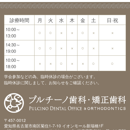
診療時間
月
火
水
木
金
土
日·祝
10:00～
○
○
×
×
○
×
×
13:00
14:30～
○
○
×
×
○
×
×
19:00
10:00～
×
×
○
×
×
○
○
18:00
学会参加などの為、臨時休診の場合がございます。
臨時休診に関しまして、お知らせをご確認ください。
〒457-0012
愛知県名古屋市南区菊住1-7-10 イオンモール新瑞橋1F