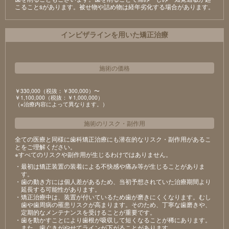
こることsがあります。被せ物や詰め物は経年劣化する場合があります。
インビザラインを用いた矯正治療
施術の価格
￥330,000（税抜：￥300,000）〜
￥1,100,000（税抜：￥1,000,000）
（※治療内容によって異なります。）
施術のリスク
・
副作用
全ての医療と同様に歯科矯正治療にも潜在的なリスク・副作用があるこ
とをご理解ください。
※すべてのリスクや副作用が生じるわけではありません。
・最初は矯正装置の装着による不快感や痛み等が生じることがありま
す。
・歯の動き方には個人差があるため、当初予想されていた治療期間より
延長する可能性があります。
・矯正治療中は、装置が付いているため歯が磨きにくくなります。むし
歯や歯周病の罹患リスクが高まります。そのため、丁寧な歯磨きや、
定期的なメンテナンスを受けることが重要です。
・歯を動かすことにより歯根が吸収して短くなることが稀にあります。
また、歯ぐきがやせてラインが下がることがあります。