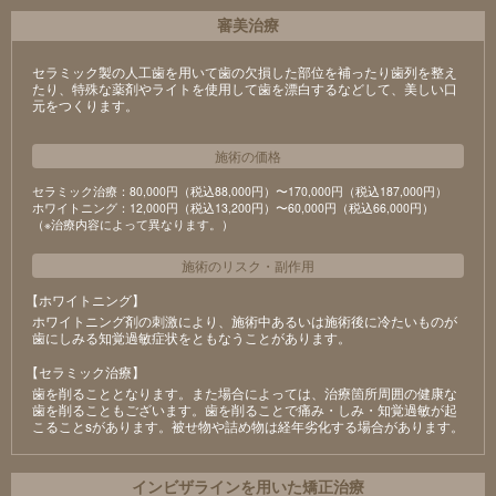
審美治療
セラミック製の⼈⼯⻭を⽤いて⻭の⽋損した部位を補ったり⻭列を整え
たり、特殊な薬剤やライトを使⽤して⻭を漂⽩するなどして、美しい⼝
元をつくります。
施術の価格
セラミック治療：80,000円（税込88,000円）〜170,000円（税込187,000円）
ホワイトニング：12,000円（税込13,200円）〜60,000円（税込66,000円）
（※治療内容によって異なります。）
施術のリスク
・
副作用
【ホワイトニング】
ホワイトニング剤の刺激により、施術中あるいは施術後に冷たいものが
⻭にしみる知覚過敏症状をともなうことがあります。
【セラミック治療】
⻭を削ることとなります。また場合によっては、治療箇所周囲の健康な
⻭を削ることもございます。⻭を削ることで痛み・しみ・知覚過敏が起
こることsがあります。被せ物や詰め物は経年劣化する場合があります。
インビザラインを用いた矯正治療