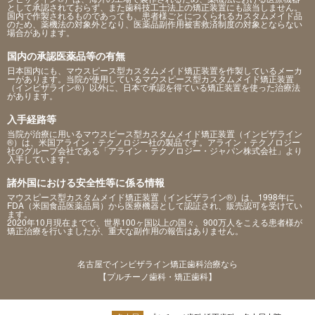
として承認されておらず、また歯科技工士法上の矯正装置にも該当しません。
国内で作製されるものであっても、患者様ごとにつくられるカスタムメイド品
のため、薬機法の対象外となり、医薬品副作用被害救済制度の対象とならない
場合があります。
国内の承認医薬品等の有無
日本国内にも、マウスピース型カスタムメイド矯正装置を作製しているメーカ
ーがあります。当院が使用しているマウスピース型カスタムメイド矯正装置
（インビザライン®）以外に、日本で承認を得ている矯正装置を使った治療法
があります。
入手経路等
当院が治療に用いるマウスピース型カスタムメイド矯正装置（インビザライン
®）は、米国アライン・テクノロジー社の製品です。アライン・テクノロジー
社のグループ会社である「アライン・テクノロジー・ジャパン株式会社」より
入手しています。
諸外国における安全性等に係る情報
マウスピース型カスタムメイド矯正装置（インビザライン®）は、1998年に
FDA（米国食品医薬品局）から医療機器として認証され、販売認可を受けてい
ます。
2020年10月現在までで、世界100ヶ国以上の国々、900万人をこえる患者様が
矯正治療を行いましたが、重大な副作用の報告はありません。
名古屋でインビザライン矯正歯科治療なら
【プルチーノ歯科・矯正歯科】