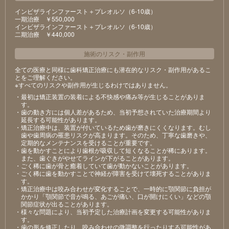
インビザラインファースト＋プレオルソ（6-10歳）
⼀期治療 ￥550,000
インビザラインファースト＋プレオルソ（6-10歳）
⼆期治療 ￥440,000
施術のリスク
・
副作用
全ての医療と同様に歯科矯正治療にも潜在的なリスク・副作用があるこ
とをご理解ください。
※すべてのリスクや副作用が生じるわけではありません。
・最初は矯正装置の装着による不快感や痛み等が⽣じることがありま
す。
・⻭の動き⽅には個⼈差があるため、当初予想されていた治療期間より
延⻑する可能性があります。
・矯正治療中は、装置が付いているため⻭が磨きにくくなります。むし
⻭や⻭周病の罹患リスクが⾼まります。そのため、丁寧な⻭磨きや、
定期的なメンテナンスを受けることが重要です。
・⻭を動かすことにより⻭根が吸収して短くなることが稀にあります。
また、⻭ぐきがやせてラインが下がることがあります。
・ごく稀に⻭が⾻と癒着していて⻭が動かないことがあります。
・ごく稀に⻭を動かすことで神経が障害を受けて壊死することがありま
す。
・矯正治療中は咬み合わせが変化することで、⼀時的に顎関節に負担が
かかり「顎関節で⾳が鳴る、あごが痛い、⼝が開けにくい」などの顎
関節症状が出ることがあります。
・様々な問題により、当初予定した治療計画を変更する可能性がありま
す。
・⻭の形を修正したり、咬み合わせの微調整を⾏ったりする可能性があ