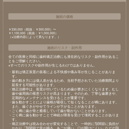
施術の価格
￥330,000（税抜：￥300,000）〜
￥1,100,000（税抜：￥1,000,000）
（※治療内容によって異なります。）
施術のリスク
・
副作用
全ての医療と同様に歯科矯正治療にも潜在的なリスク・副作用があるこ
とをご理解ください。
※すべてのリスクや副作用が生じるわけではありません。
・最初は矯正装置の装着による不快感や痛み等が生じることがありま
す。
・歯の動き方には個人差があるため、当初予想されていた治療期間より
延長する可能性があります。
・矯正治療中は、装置が付いているため歯が磨きにくくなります。むし
歯や歯周病の罹患リスクが高まります。そのため、丁寧な歯磨きや、
定期的なメンテナンスを受けることが重要です。
・歯を動かすことにより歯根が吸収して短くなることが稀にあります。
また、歯ぐきがやせてラインが下がることがあります。
・ごく稀に歯が骨と癒着していて歯が動かないことがあります。
・ごく稀に歯を動かすことで神経が障害を受けて壊死することがありま
す。
・矯正治療中は咬み合わせが変化することで、一時的に顎関節に負担が
かかり「顎関節で音が鳴る、あごが痛い、口が開けにくい」などの顎