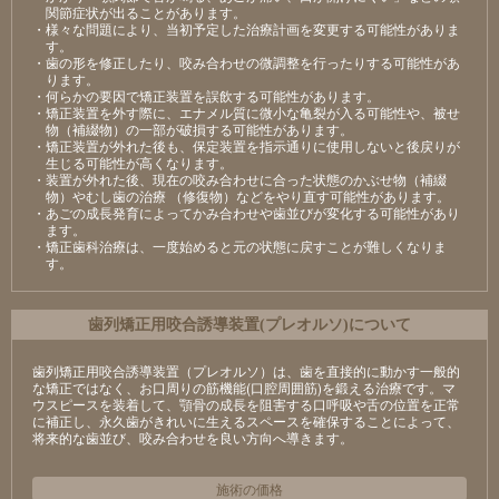
関節症状が出ることがあります。
・様々な問題により、当初予定した治療計画を変更する可能性がありま
す。
・歯の形を修正したり、咬み合わせの微調整を行ったりする可能性があ
ります。
・何らかの要因で矯正装置を誤飲する可能性があります。
・矯正装置を外す際に、エナメル質に微小な亀裂が入る可能性や、被せ
物（補綴物）の一部が破損する可能性があります。
・矯正装置が外れた後も、保定装置を指示通りに使用しないと後戻りが
生じる可能性が高くなります。
・装置が外れた後、現在の咬み合わせに合った状態のかぶせ物（補綴
物）やむし歯の治療 （修復物）などをやり直す可能性があります。
・あごの成長発育によってかみ合わせや歯並びが変化する可能性があり
ます。
・矯正歯科治療は、一度始めると元の状態に戻すことが難しくなりま
す。
⻭列矯正⽤咬合誘導装置(プレオルソ)について
歯列矯正用咬合誘導装置（プレオルソ）は、歯を直接的に動かす一般的
な矯正ではなく、お口周りの筋機能(口腔周囲筋)を鍛える治療です。マ
ウスピースを装着して、顎骨の成長を阻害する口呼吸や舌の位置を正常
に補正し、永久歯がきれいに生えるスペースを確保することによって、
将来的な歯並び、咬み合わせを良い方向へ導きます。
施術の価格