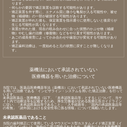
ります。
・何らかの要因で矯正装置を誤飲する可能性があります。
・矯正装置を外す際に、エナメル質に微⼩な⻲裂が⼊る可能性や、被せ
物（補綴物）の⼀部が破損する可能性があります。
・矯正装置が外れた後も、保定装置を指⽰通りに使⽤しないと後戻りが
⽣じる可能性が⾼くなります。
・装置が外れた後、現在の咬み合わせに合った状態のかぶせ物（補綴
物）やむし⻭の治療（修復物）などをやり直す可能性があります。
・あごの成⻑発育によってかみ合わせや⻭並びが変化する可能性があり
ます。
・矯正⻭科治療は、⼀度始めると元の状態に戻すことが難しくなりま
す。
薬機法において承認されていない
医療機器を用いた治療について
当院では、医薬品医療機器等法（薬機法）において承認されていない医療機器
を用いた治療 である「インビザライン・システムを用いた矯正治療」を行って
います。
未承認医薬品・医療機器（以下、「未承認医薬品等」とする）について、当サ
イト内で治療法等を記載するため、厚生労働省が定める医療広告ガイドライン
に従い、「未承認医薬品等であること」「入手経路等」「国内の承認医薬品等
の有無」「諸外国における安全性等に係る情報」について掲載いたします。
未承認医薬品であること
当院の歯列矯正にて使用しているマウスピース型カスタムメイド矯正装置（イ
ンビザライン®）は、海外の工場で製作されるため、薬機法における医療機器