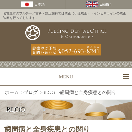
名古屋市のプルチーノ歯科・矯正歯科では矯正（小児矯正）・インビザラインの矯正
診療を行っております。
MENU
ホーム
>
ブログ
>
BLOG
>
歯周病と全身疾患との関り
BLOG
歯周病と全身疾患との関り