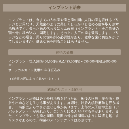
インプラント治療
インプラントは、今までの入れ歯や歯と歯の間に人口の歯を設けるブリ
ッジとは異なり、天然歯のように美しくしっかりと咬める歯を取り戻す
治療法です。失った歯の代わりに人工歯根（インプラント）をご自身の
顎の骨に埋め込み、固定します。その上に人工の歯を装着します。ブリ
ッジなどの場合、周りの歯を削る必要性があり、健康な歯に負担をかけ
てしまいますが、健康な歯を削ることはありません。
施術の価格
インプラント埋入施術
450,000円(税込495,000円)～550,000円(税込605,000
円)
サージカルガイド使用/10年保証込み
（※治療内容によって異なります。）
施術のリスク
・
副作用
インプラント治療は必ず外科治療を伴うため、術後の疼痛・咬合痛・腫
脹や出血などを生じる事があります。施術時、静脈内鎮静麻酔を行う場
合、一時的にふらつきが生じる事があります。上部の人工歯や土台（ア
バットメント）が外れたり、欠けたりゆるんだりする事があります。ま
た、インプラントも歯と同様に周囲の骨は歯周病のように吸収を起こす
リスクがあるので、術後のメインテナンスは必須です。