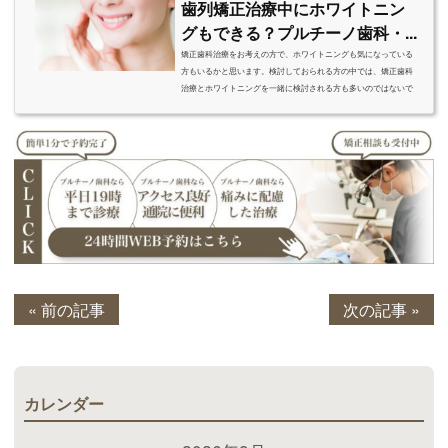
歯列矯正治療中にホワイトニン
グもできる？プルチーノ歯科・...
矯正歯科治療をお考えの方で、ホワイトニングも気になっている
方もいるかと思います。検討しておられる方の中では、矯正歯科
治療とホワイトニングを一緒に検討される方も多いのではないで
しょうか？今回はプルチーノ歯科・矯正歯科が矯正歯科治療とホ
ワイトニングについて解説していきます。ぜひ参考にしてくださ
い。矯正歯科とは？矯正歯科治療とは、噛み合わせを改善して身
体と心をより良い状態にしていく治療です。歯並びを改善し噛み
合わせを改善することで、咀嚼が良くなりキチンとした消化につ
なげていくことができるようになり...
« 前の記事
次の記事 »
カレンダー