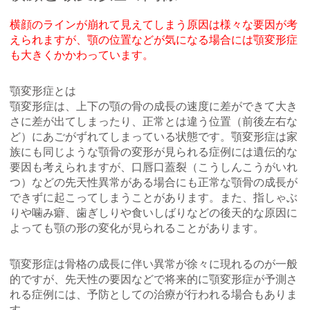
横顔のラインが崩れて見えてしまう原因は様々な要因が考
えられますが、顎の位置などが気になる場合には顎変形症
も大きくかかわっています。
顎変形症とは
顎変形症は、上下の顎の骨の成長の速度に差ができて大き
さに差が出てしまったり、正常とは違う位置（前後左右な
ど）にあごがずれてしまっている状態です。顎変形症は家
族にも同じような顎骨の変形が見られる症例には遺伝的な
要因も考えられますが、口唇口蓋裂（こうしんこうがいれ
つ）などの先天性異常がある場合にも正常な顎骨の成長が
できずに起こってしまうことがあります。また、指しゃぶ
りや噛み癖、歯ぎしりや食いしばりなどの後天的な原因に
よっても顎の形の変化が見られることがあります。
顎変形症は骨格の成長に伴い異常が徐々に現れるのが一般
的ですが、先天性の要因などで将来的に顎変形症が予測さ
れる症例には、予防としての治療が行われる場合もありま
す。