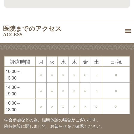
医院までのアクセス
ACCESS
診療時間
月
火
水
木
金
土
日·祝
10:00～
○
○
×
×
○
×
×
13:00
14:30～
○
○
×
×
○
×
×
19:00
10:00～
×
×
○
×
×
○
○
18:00
学会参加などの為、臨時休診の場合がございます。
臨時休診に関しまして、お知らせをご確認ください。