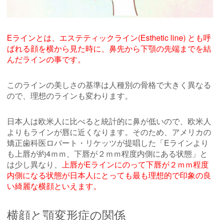
Eラインとは、エステティックライン
(Esthetic line)
とも呼
ばれる顔を横から見た時に、鼻先から下顎の先端までを結
んだラインの事です。
このラインの美しさの基準は人種別の骨格で大きく異なる
ので、理想のラインも変わります。
日本人は欧米人に比べると統計的に鼻が低いので、欧米人
よりもラインが唇に近くなります。そのため、アメリカの
矯正歯科医ロバート・リケッツが提唱した「Eラインより
も上唇が約4ｍｍ、下唇が２ｍｍ程度内側にある状態」と
は少し異なり、
上唇がEラインにのって下唇が２ｍｍ程度
内側になる状態が日本人にとっても最も理想的で印象の良
い綺麗な横顔といえます。
横顔と顎変形症の関係