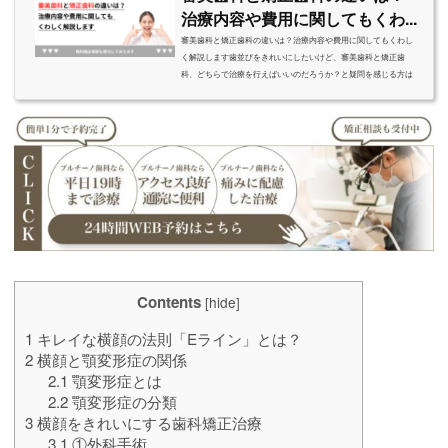
治療内容や費用に関してもくわ...
審美歯科と矯正歯科の違いは？治療内容や費用に関してもくわし
く解説します歯並びをきれいにしたいけど、審美歯科と矯正歯
科、どちらで治療を行えばいいのだろうか？と疑問を感じる方は
いらっしゃいませんか？審美歯科と矯正歯科、それぞれどのよう
な治療目的があるのかを理解することで、その疑問は解決できる
でしょう。今回は、名古屋市のプルチーノ歯科・矯正歯科が、審
美歯科と矯正歯科のさまざまな違いについてお話していきます。
審美歯科と矯正歯科の違いとは審美歯科と矯正歯科には治療の目
的に大きな違いがあります。審美歯科...
Contents
[
hide
]
1
キレイな横顔の法則「Eライン」とは？
2
横顔と顎変形症の関係
2.1
顎変形症とは
2.2
顎変形症の分類
3
横顔をきれいにする歯科矯正治療
3.1
①外科手術