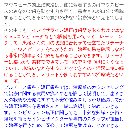
マウスピース矯正治療法は、歯に装着するのはマウスピー
スのみなので歯を動かす力も弱く、患者さんが自分で着脱
することができるので負担の少ない治療法といえるでしょ
う。
その中でも、
インビザライン矯正は歯型を取るわけではな
く３Dコンピュータなどの設備を用いてシミュレーション
をして、患者さんの口の状態に合わせて仕立てたリテーナ
ー（マウスピース）をつかうため、治療効果を確認しなが
ら非常に効率よく治療を進めることができます。リテーナ
ーは柔らかい素材でできていて口の中を傷つけにくくなっ
ていて、水洗いなどをすることができるので清潔に使い続
けることができ、メリットが多くおすすめの治療法だとい
えます。
プルチーノ歯科・矯正歯科では、治療前のカウンセリング
で治療に関する費用や流れなどを詳しく説明して、患者さ
んの状態や治療に関する不安や悩みをしっかり確認してか
ら矯正治療法を患者さんと一緒に選択して決めていきま
す。インビザライン矯正に関しても、十分な知識・技術・
経験を持ったインビザドクターや専門のスタッフが担当し
て治療を行うため、安心して治療を受けることができま