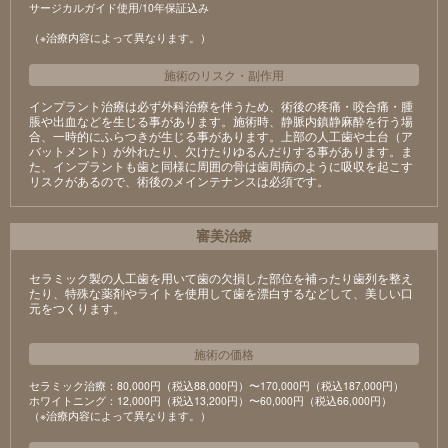
サージカルガイド使用/10年保証込み
（※治療内容によって異なります。）
施術のリスク
・
副作用
インプラント治療は必ず外科治療を伴うため、術後の疼痛・咬合痛・腫
脹や出血などを生じる事があります。施術時、静脈内鎮静麻酔を行う場
合、一時的にふらつきが生じる事があります。上部の人工歯や土台（ア
バットメント）が外れたり、欠けたりゆるんだりする事があります。ま
た、インプラントも歯と同様に周囲の骨は歯周病のように吸収を起こす
リスクがあるので、術後のメインテナンスは必須です。
審美治療
セラミック製の⼈⼯⻭を⽤いて⻭の⽋損した部位を補ったり⻭列を整え
たり、特殊な薬剤やライトを使⽤して⻭を漂⽩するなどして、美しい⼝
元をつくります。
施術の価格
セラミック治療：80,000円（税込88,000円）〜170,000円（税込187,000円）
ホワイトニング：12,000円（税込13,200円）〜60,000円（税込66,000円）
（※治療内容によって異なります。）