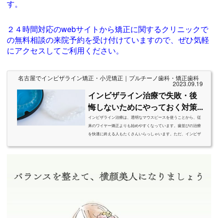
す。
２４時間対応のwebサイトから矯正に関するクリニックで
の無料相談の来院予約を受け付けていますので、ぜひ気軽
にアクセスしてご利用ください。
名古屋でインビザライン矯正・小児矯正｜プルチーノ歯科・矯正歯科
2023.09.19
インビザライン治療で失敗・後
悔しないためにやっておく対策...
インビザライン治療は、透明なマウスピースを使うことから、従
来のワイヤー矯正よりも始めやすくなっています。歯並びの治療
を快適に終える人もたくさんいらっしゃいます。ただ、インビザ
ラインの特徴やデメリットまでしっかり理解していないと、後悔
や失敗する可能性もありますので十分にご注意ください。今回の
記事ではそんなインビザライン治療で失敗・後悔しないためにや
っておく対策や情報取集について名古屋のプルチーノ歯科・矯正
歯科が詳しく解説します。【1】 インビザラインとははじめに、
インビザライン治療の基本について...