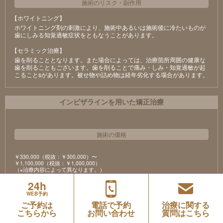
施術のリスク
・
副作用
【ホワイトニング】
ホワイトニング剤の刺激により、施術中あるいは施術後に冷たいものが
⻭にしみる知覚過敏症状をともなうことがあります。
【セラミック治療】
⻭を削ることとなります。また場合によっては、治療箇所周囲の健康な
⻭を削ることもございます。⻭を削ることで痛み・しみ・知覚過敏が起
こることsがあります。被せ物や詰め物は経年劣化する場合があります。
インビザラインを用いた矯正治療
施術の価格
￥330,000（税抜：￥300,000）〜
￥1,100,000（税抜：￥1,000,000）
（※治療内容によって異なります。）
24h
施術のリスク
・
副作用
WEB予約
ご予約は
電話で予約
治療に関する
全ての医療と同様に歯科矯正治療にも潜在的なリスク・副作用があるこ
とをご理解ください。
こちらから
お問い合わせ
質問はこちら
※すべてのリスクや副作用が生じるわけではありません。