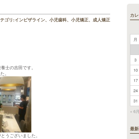
カレ
テゴリ:
インビザライン
小児歯科
小児矯正
成人矯正
月
3
栄養士の吉田です。
10
した。
17
24
31
« 6
最新
がとうございました。