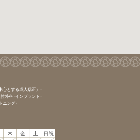
中心とする成人矯正）
口腔外科
インプラント
トニング
木
金
土
日·祝