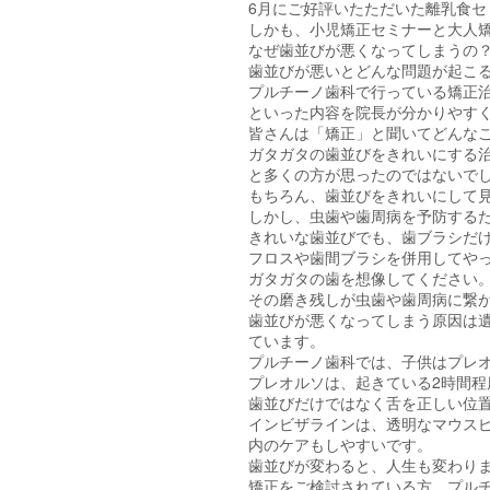
6月にご好評いたただいた離乳食
しかも、小児矯正セミナーと大人
なぜ歯並びが悪くなってしまうの
歯並びが悪いとどんな問題が起こ
プルチーノ歯科で行っている矯正
といった内容を院長が分かりやす
皆さんは「矯正」と聞いてどんな
ガタガタの歯並びをきれいにする
と多くの方が思ったのではないで
もちろん、歯並びをきれいにして
しかし、虫歯や歯周病を予防する
きれいな歯並びでも、歯ブラシだ
フロスや歯間ブラシを併用してや
ガタガタの歯を想像してください
その磨き残しが虫歯や歯周病に繋
歯並びが悪くなってしまう原因は
ています。
プルチーノ歯科では、子供はプレ
プレオルソは、起きている2時間
歯並びだけではなく舌を正しい位
インビザラインは、透明なマウス
内のケアもしやすいです。
歯並びが変わると、人生も変わり
矯正をご検討されている方、プル