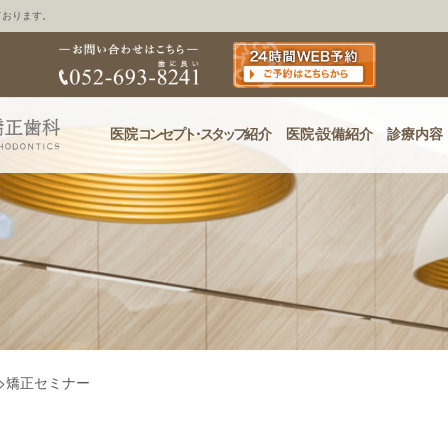
ております。
医院
コンセプ
ト・
スタッフ
紹介
医
院・
設備紹介
診療内容
>
矯正セミナー