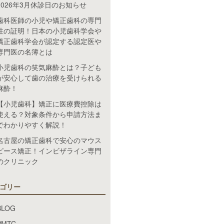
2026年3月休診日のお知らせ
歯科医師の小児や矯正歯科の専門
性の証明！日本の小児歯科学会や
矯正歯科学会が認定する認定医や
専門医の名簿とは
小児歯科の笑気麻酔とは？子ども
が安心して歯の治療を受けられる
麻酔！
【小児歯科】矯正に医療費控除は
使える？対象条件から申請方法ま
でわかりやすく解説！
名古屋の矯正歯科で安心のマウス
ピース矯正！インビザライン専門
のクリニック
ゴリー
BLOG
PMTC