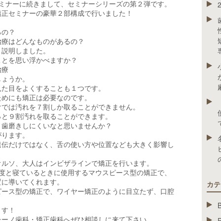
セミナーに続きまして、セミナーシリーズの第２弾です。
矯正セミナーの豪華２部構成で行いました！
？
るの？
治療はどんなものがあるの？
く説明しました。
ことを思い浮かべますか？
治療
しょうか。
見た目をよくすることも１つです。
ためにも矯正は必要なのです。
けでは汚れを７割しか取ることができません。
っと９割汚れを取ることができます。
。歯磨きしにくいなと思いませんか？
がります。
遺伝だけではなく、舌の使い方や位置なども大きく影響し
オルソ、大人はインビザラインで矯正を行います。
程度と寝ているときに使用するマウスピース型の矯正で、
置に導いてくれます。
カテ
ピース型の矯正で、ワイヤー矯正のように目立たず、口腔
ます！
チーノ歯科・矯正歯科へぜひ相談しに来て下さい。