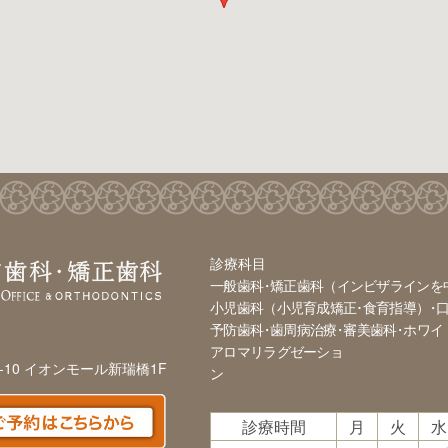
診療科目
一般歯科
矯正歯科（インビザラインを
小児歯科（小児育成矯正･食育指導）
予防歯科
歯周病治療
審美歯科
ホワイ
アロマリラグゼーショ
-10 イオンモール新瑞橋1F
ン
診療時間
月
火
水