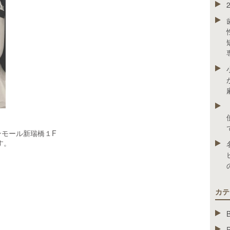
ンモール新瑞橋１
F
す。
カテ