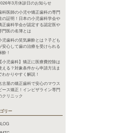
2026年3月休診日のお知らせ
歯科医師の小児や矯正歯科の専門
性の証明！日本の小児歯科学会や
矯正歯科学会が認定する認定医や
専門医の名簿とは
小児歯科の笑気麻酔とは？子ども
が安心して歯の治療を受けられる
麻酔！
【小児歯科】矯正に医療費控除は
使える？対象条件から申請方法ま
でわかりやすく解説！
名古屋の矯正歯科で安心のマウス
ピース矯正！インビザライン専門
のクリニック
ゴリー
BLOG
PMTC