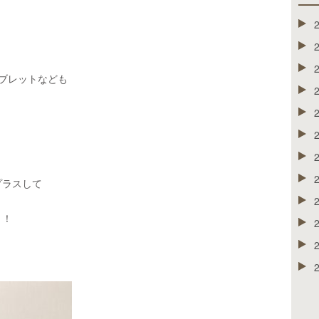
タブレットなども
プラスして
！！