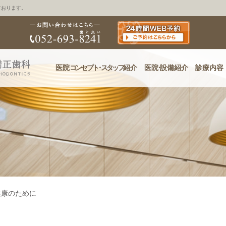
ております。
医院
コンセプ
ト・
スタッフ
紹介
医
院・
設備紹介
診療内容
健康のために