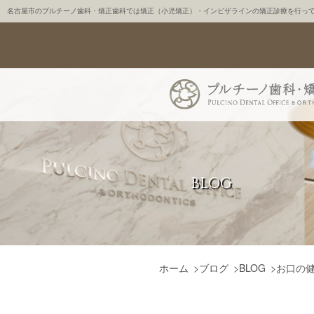
名古屋市のプルチーノ歯科・矯正歯科では矯正（小児矯正）・インビザラインの矯正診療を行っ
BLOG
ホーム
>
ブログ
>
BLOG
>
お口の