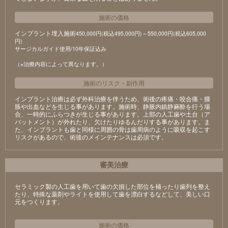
施術の価格
インプラント埋入施術
450,000円(税込495,000円)～550,000円(税込605,000
円)
サージカルガイド使用/10年保証込み
（※治療内容によって異なります。）
施術のリスク
・
副作用
インプラント治療は必ず外科治療を伴うため、術後の疼痛・咬合痛・腫
脹や出血などを生じる事があります。施術時、静脈内鎮静麻酔を行う場
合、一時的にふらつきが生じる事があります。上部の人工歯や土台（ア
バットメント）が外れたり、欠けたりゆるんだりする事があります。ま
た、インプラントも歯と同様に周囲の骨は歯周病のように吸収を起こす
リスクがあるので、術後のメインテナンスは必須です。
審美治療
セラミック製の⼈⼯⻭を⽤いて⻭の⽋損した部位を補ったり⻭列を整え
たり、特殊な薬剤やライトを使⽤して⻭を漂⽩するなどして、美しい⼝
元をつくります。
施術の価格