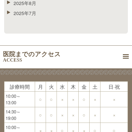
2025年8月
2025年7月
医院までのアクセス
ACCESS
診療時間
月
火
水
木
金
土
日·祝
10:00～
○
○
×
×
○
×
×
13:00
14:30～
○
○
×
×
○
×
×
19:00
10:00～
×
×
○
×
×
○
○