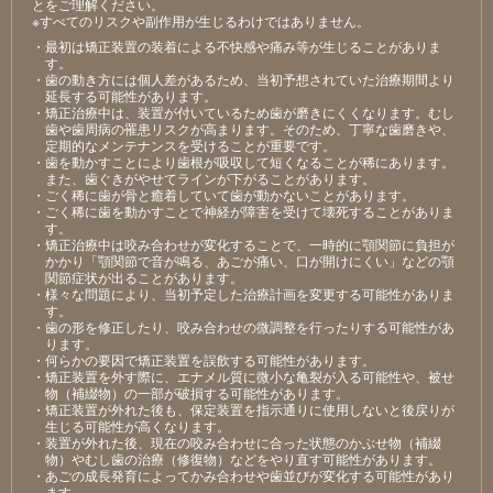
とをご理解ください。
※すべてのリスクや副作用が生じるわけではありません。
・最初は矯正装置の装着による不快感や痛み等が⽣じることがありま
す。
・⻭の動き⽅には個⼈差があるため、当初予想されていた治療期間より
延⻑する可能性があります。
・矯正治療中は、装置が付いているため⻭が磨きにくくなります。むし
⻭や⻭周病の罹患リスクが⾼まります。そのため、丁寧な⻭磨きや、
定期的なメンテナンスを受けることが重要です。
・⻭を動かすことにより⻭根が吸収して短くなることが稀にあります。
また、⻭ぐきがやせてラインが下がることがあります。
・ごく稀に⻭が⾻と癒着していて⻭が動かないことがあります。
・ごく稀に⻭を動かすことで神経が障害を受けて壊死することがありま
す。
・矯正治療中は咬み合わせが変化することで、⼀時的に顎関節に負担が
かかり「顎関節で⾳が鳴る、あごが痛い、⼝が開けにくい」などの顎
関節症状が出ることがあります。
・様々な問題により、当初予定した治療計画を変更する可能性がありま
す。
・⻭の形を修正したり、咬み合わせの微調整を⾏ったりする可能性があ
ります。
・何らかの要因で矯正装置を誤飲する可能性があります。
・矯正装置を外す際に、エナメル質に微⼩な⻲裂が⼊る可能性や、被せ
物（補綴物）の⼀部が破損する可能性があります。
・矯正装置が外れた後も、保定装置を指⽰通りに使⽤しないと後戻りが
⽣じる可能性が⾼くなります。
・装置が外れた後、現在の咬み合わせに合った状態のかぶせ物（補綴
物）やむし⻭の治療（修復物）などをやり直す可能性があります。
・あごの成⻑発育によってかみ合わせや⻭並びが変化する可能性があり
ます。