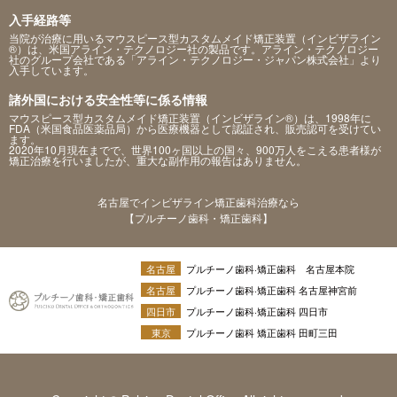
入手経路等
当院が治療に用いるマウスピース型カスタムメイド矯正装置（インビザライン
®）は、米国アライン・テクノロジー社の製品です。アライン・テクノロジー
社のグループ会社である「アライン・テクノロジー・ジャパン株式会社」より
入手しています。
諸外国における安全性等に係る情報
マウスピース型カスタムメイド矯正装置（インビザライン®）は、1998年に
FDA（米国食品医薬品局）から医療機器として認証され、販売認可を受けてい
ます。
2020年10月現在までで、世界100ヶ国以上の国々、900万人をこえる患者様が
矯正治療を行いましたが、重大な副作用の報告はありません。
名古屋でインビザライン矯正歯科治療なら
【プルチーノ歯科・矯正歯科】
名古屋
プルチーノ歯科·矯正歯科 名古屋本院
名古屋
プルチーノ歯科·矯正歯科 名古屋神宮前
四日市
プルチーノ歯科·矯正歯科 四日市
東京
プルチーノ歯科 矯正歯科 田町三田