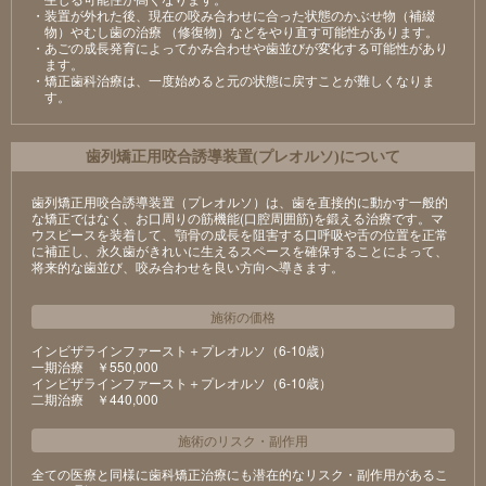
・装置が外れた後、現在の咬み合わせに合った状態のかぶせ物（補綴
物）やむし歯の治療 （修復物）などをやり直す可能性があります。
・あごの成長発育によってかみ合わせや歯並びが変化する可能性があり
ます。
・矯正歯科治療は、一度始めると元の状態に戻すことが難しくなりま
す。
⻭列矯正⽤咬合誘導装置(プレオルソ)について
歯列矯正用咬合誘導装置（プレオルソ）は、歯を直接的に動かす一般的
な矯正ではなく、お口周りの筋機能(口腔周囲筋)を鍛える治療です。マ
ウスピースを装着して、顎骨の成長を阻害する口呼吸や舌の位置を正常
に補正し、永久歯がきれいに生えるスペースを確保することによって、
将来的な歯並び、咬み合わせを良い方向へ導きます。
施術の価格
インビザラインファースト＋プレオルソ（6-10歳）
⼀期治療 ￥550,000
インビザラインファースト＋プレオルソ（6-10歳）
⼆期治療 ￥440,000
施術のリスク
・
副作用
全ての医療と同様に歯科矯正治療にも潜在的なリスク・副作用があるこ