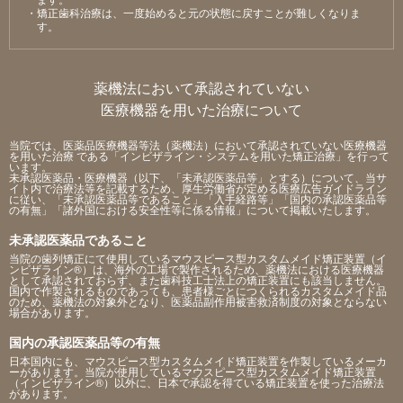
・矯正⻭科治療は、⼀度始めると元の状態に戻すことが難しくなりま
す。
薬機法において承認されていない
医療機器を用いた治療について
当院では、医薬品医療機器等法（薬機法）において承認されていない医療機器
を用いた治療 である「インビザライン・システムを用いた矯正治療」を行って
います。
未承認医薬品・医療機器（以下、「未承認医薬品等」とする）について、当サ
イト内で治療法等を記載するため、厚生労働省が定める医療広告ガイドライン
に従い、「未承認医薬品等であること」「入手経路等」「国内の承認医薬品等
の有無」「諸外国における安全性等に係る情報」について掲載いたします。
未承認医薬品であること
当院の歯列矯正にて使用しているマウスピース型カスタムメイド矯正装置（イ
ンビザライン®）は、海外の工場で製作されるため、薬機法における医療機器
として承認されておらず、また歯科技工士法上の矯正装置にも該当しません。
国内で作製されるものであっても、患者様ごとにつくられるカスタムメイド品
のため、薬機法の対象外となり、医薬品副作用被害救済制度の対象とならない
場合があります。
国内の承認医薬品等の有無
日本国内にも、マウスピース型カスタムメイド矯正装置を作製しているメーカ
ーがあります。当院が使用しているマウスピース型カスタムメイド矯正装置
（インビザライン®）以外に、日本で承認を得ている矯正装置を使った治療法
があります。