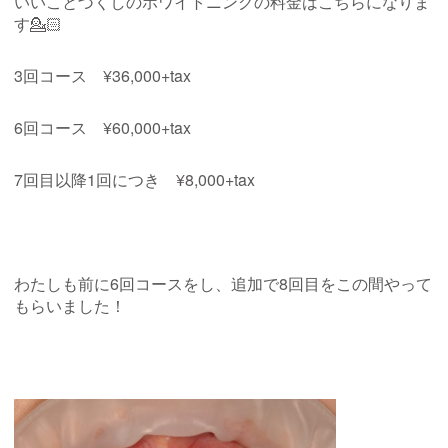
いいことづくしのホワイトニングの料金はこちらになりま
す
💁🏻
3
回コース
¥36,000+tax
6
回コース
¥60,000+tax
7
回目以降
1
回につき
¥8,000+tax
わたしも前に
6
回コースをし、追加で
8
回目をこの間やって
もらいました！