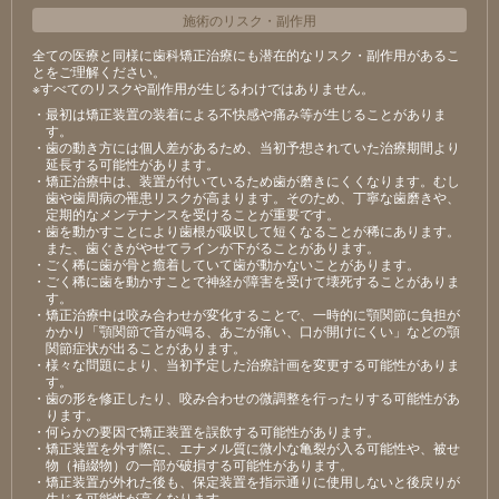
施術のリスク
・
副作用
全ての医療と同様に歯科矯正治療にも潜在的なリスク・副作用があるこ
とをご理解ください。
※すべてのリスクや副作用が生じるわけではありません。
・最初は矯正装置の装着による不快感や痛み等が生じることがありま
す。
・歯の動き方には個人差があるため、当初予想されていた治療期間より
延長する可能性があります。
・矯正治療中は、装置が付いているため歯が磨きにくくなります。むし
歯や歯周病の罹患リスクが高まります。そのため、丁寧な歯磨きや、
定期的なメンテナンスを受けることが重要です。
・歯を動かすことにより歯根が吸収して短くなることが稀にあります。
また、歯ぐきがやせてラインが下がることがあります。
・ごく稀に歯が骨と癒着していて歯が動かないことがあります。
・ごく稀に歯を動かすことで神経が障害を受けて壊死することがありま
す。
・矯正治療中は咬み合わせが変化することで、一時的に顎関節に負担が
かかり「顎関節で音が鳴る、あごが痛い、口が開けにくい」などの顎
関節症状が出ることがあります。
・様々な問題により、当初予定した治療計画を変更する可能性がありま
す。
・歯の形を修正したり、咬み合わせの微調整を行ったりする可能性があ
ります。
・何らかの要因で矯正装置を誤飲する可能性があります。
・矯正装置を外す際に、エナメル質に微小な亀裂が入る可能性や、被せ
物（補綴物）の一部が破損する可能性があります。
・矯正装置が外れた後も、保定装置を指示通りに使用しないと後戻りが
生じる可能性が高くなります。