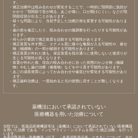
す。
・矯正治療中は咬み合わせが変化することで、⼀時的に顎関節に負担が
かかり「顎関節で⾳が鳴る、あごが痛い、⼝が開けにくい」などの顎
関節症状が出ることがあります。
・様々な問題により、当初予定した治療計画を変更する可能性がありま
す。
・⻭の形を修正したり、咬み合わせの微調整を⾏ったりする可能性があ
ります。
・何らかの要因で矯正装置を誤飲する可能性があります。
・矯正装置を外す際に、エナメル質に微⼩な⻲裂が⼊る可能性や、被せ
物（補綴物）の⼀部が破損する可能性があります。
・矯正装置が外れた後も、保定装置を指⽰通りに使⽤しないと後戻りが
⽣じる可能性が⾼くなります。
・装置が外れた後、現在の咬み合わせに合った状態のかぶせ物（補綴
物）やむし⻭の治療（修復物）などをやり直す可能性があります。
・あごの成⻑発育によってかみ合わせや⻭並びが変化する可能性があり
ます。
・矯正⻭科治療は、⼀度始めると元の状態に戻すことが難しくなりま
す。
薬機法において承認されていない
医療機器を用いた治療について
当院では、医薬品医療機器等法（薬機法）において承認されていない医療機器
を用いた治療 である「インビザライン・システムを用いた矯正治療」を行って
います。
未承認医薬品・医療機器（以下、「未承認医薬品等」とする）について、当サ