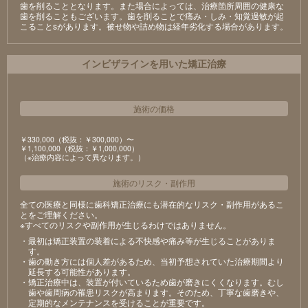
⻭を削ることとなります。また場合によっては、治療箇所周囲の健康な
⻭を削ることもございます。⻭を削ることで痛み・しみ・知覚過敏が起
こることsがあります。被せ物や詰め物は経年劣化する場合があります。
インビザラインを用いた矯正治療
施術の価格
￥330,000（税抜：￥300,000）〜
￥1,100,000（税抜：￥1,000,000）
（※治療内容によって異なります。）
施術のリスク
・
副作用
全ての医療と同様に歯科矯正治療にも潜在的なリスク・副作用があるこ
とをご理解ください。
※すべてのリスクや副作用が生じるわけではありません。
・最初は矯正装置の装着による不快感や痛み等が生じることがありま
す。
・歯の動き方には個人差があるため、当初予想されていた治療期間より
延長する可能性があります。
・矯正治療中は、装置が付いているため歯が磨きにくくなります。むし
歯や歯周病の罹患リスクが高まります。そのため、丁寧な歯磨きや、
定期的なメンテナンスを受けることが重要です。