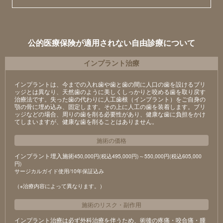
公的医療保険が適用されない自由診療について
インプラント治療
インプラントは、今までの入れ歯や歯と歯の間に人口の歯を設けるブリ
ッジとは異なり、天然歯のように美しくしっかりと咬める歯を取り戻す
治療法です。失った歯の代わりに人工歯根（インプラント）をご自身の
顎の骨に埋め込み、固定します。その上に人工の歯を装着します。ブリ
ッジなどの場合、周りの歯を削る必要性があり、健康な歯に負担をかけ
てしまいますが、健康な歯を削ることはありません。
施術の価格
インプラント埋入施術
450,000円(税込495,000円)～550,000円(税込605,000
円)
サージカルガイド使用/10年保証込み
（※治療内容によって異なります。）
施術のリスク
・
副作用
インプラント治療は必ず外科治療を伴うため、術後の疼痛・咬合痛・腫