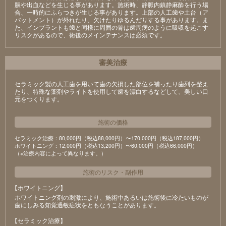
脹や出血などを生じる事があります。施術時、静脈内鎮静麻酔を行う場
合、一時的にふらつきが生じる事があります。上部の人工歯や土台（ア
バットメント）が外れたり、欠けたりゆるんだりする事があります。ま
た、インプラントも歯と同様に周囲の骨は歯周病のように吸収を起こす
リスクがあるので、術後のメインテナンスは必須です。
審美治療
セラミック製の⼈⼯⻭を⽤いて⻭の⽋損した部位を補ったり⻭列を整え
たり、特殊な薬剤やライトを使⽤して⻭を漂⽩するなどして、美しい⼝
元をつくります。
施術の価格
セラミック治療：80,000円（税込88,000円）〜170,000円（税込187,000円）
ホワイトニング：12,000円（税込13,200円）〜60,000円（税込66,000円）
（※治療内容によって異なります。）
施術のリスク
・
副作用
【ホワイトニング】
ホワイトニング剤の刺激により、施術中あるいは施術後に冷たいものが
⻭にしみる知覚過敏症状をともなうことがあります。
【セラミック治療】