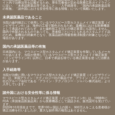
イト内で治療法等を記載するため、厚生労働省が定める医療広告ガイドライン
に従い、「未承認医薬品等であること」「入手経路等」「国内の承認医薬品等
の有無」「諸外国における安全性等に係る情報」について掲載いたします。
未承認医薬品であること
当院の歯列矯正にて使用しているマウスピース型カスタムメイド矯正装置（イ
ンビザライン®）は、海外の工場で製作されるため、薬機法における医療機器
として承認されておらず、また歯科技工士法上の矯正装置にも該当しません。
国内で作製されるものであっても、患者様ごとにつくられるカスタムメイド品
のため、薬機法の対象外となり、医薬品副作用被害救済制度の対象とならない
場合があります。
国内の承認医薬品等の有無
日本国内にも、マウスピース型カスタムメイド矯正装置を作製しているメーカ
ーがあります。当院が使用しているマウスピース型カスタムメイド矯正装置
（インビザライン®）以外に、日本で承認を得ている矯正装置を使った治療法
があります。
入手経路等
当院が治療に用いるマウスピース型カスタムメイド矯正装置（インビザライン
®）は、米国アライン・テクノロジー社の製品です。アライン・テクノロジー
社のグループ会社である「アライン・テクノロジー・ジャパン株式会社」より
入手しています。
諸外国における安全性等に係る情報
マウスピース型カスタムメイド矯正装置（インビザライン®）は、1998年に
FDA（米国食品医薬品局）から医療機器として認証され、販売認可を受けてい
ます。
2020年10月現在までで、世界100ヶ国以上の国々、900万人をこえる患者様が
矯正治療を行いましたが、重大な副作用の報告はありません。