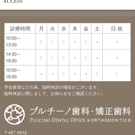
ACCESS
診療時間
月
火
水
木
金
土
日·祝
10:00～
○
○
×
×
○
×
×
13:00
14:30～
○
○
×
×
○
×
×
19:00
10:00～
×
×
○
×
×
○
○
18:00
学会参加などの為、臨時休診の場合がございます。
臨時休診に関しまして、お知らせをご確認ください。
〒457-0012