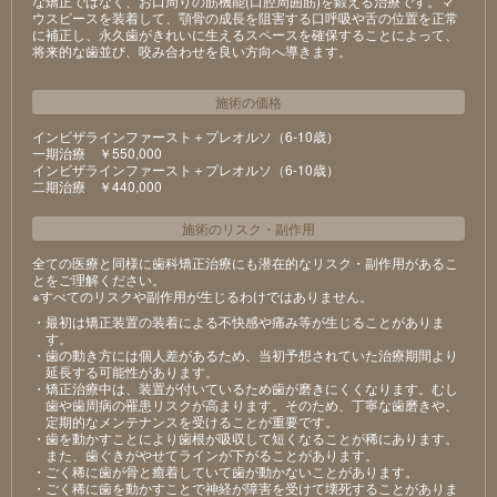
な矯正ではなく、お口周りの筋機能(口腔周囲筋)を鍛える治療です。マ
ウスピースを装着して、顎骨の成長を阻害する口呼吸や舌の位置を正常
に補正し、永久歯がきれいに生えるスペースを確保することによって、
将来的な歯並び、咬み合わせを良い方向へ導きます。
施術の価格
インビザラインファースト＋プレオルソ（6-10歳）
⼀期治療 ￥550,000
インビザラインファースト＋プレオルソ（6-10歳）
⼆期治療 ￥440,000
施術のリスク
・
副作用
全ての医療と同様に歯科矯正治療にも潜在的なリスク・副作用があるこ
とをご理解ください。
※すべてのリスクや副作用が生じるわけではありません。
・最初は矯正装置の装着による不快感や痛み等が⽣じることがありま
す。
・⻭の動き⽅には個⼈差があるため、当初予想されていた治療期間より
延⻑する可能性があります。
・矯正治療中は、装置が付いているため⻭が磨きにくくなります。むし
⻭や⻭周病の罹患リスクが⾼まります。そのため、丁寧な⻭磨きや、
定期的なメンテナンスを受けることが重要です。
・⻭を動かすことにより⻭根が吸収して短くなることが稀にあります。
また、⻭ぐきがやせてラインが下がることがあります。
・ごく稀に⻭が⾻と癒着していて⻭が動かないことがあります。
・ごく稀に⻭を動かすことで神経が障害を受けて壊死することがありま