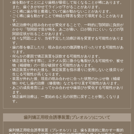
・歯を動かすことにより歯根が吸収して短くなることが稀にあります。
また、歯ぐきがやせてラインが下がることがあります。
・ごく稀に歯が骨と癒着していて歯が動かないことがあります。
・ごく稀に歯を動かすことで神経が障害を受けて壊死することがありま
す。
・矯正治療中は咬み合わせが変化することで、一時的に顎関節に負担が
かかり「顎関節で音が鳴る、あごが痛い、口が開けにくい」などの顎
関節症状が出ることがあります。
・様々な問題により、当初予定した治療計画を変更する可能性がありま
す。
・歯の形を修正したり、咬み合わせの微調整を行ったりする可能性があ
ります。
・何らかの要因で矯正装置を誤飲する可能性があります。
・矯正装置を外す際に、エナメル質に微小な亀裂が入る可能性や、被せ
物（補綴物）の一部が破損する可能性があります。
・矯正装置が外れた後も、保定装置を指示通りに使用しないと後戻りが
生じる可能性が高くなります。
・装置が外れた後、現在の咬み合わせに合った状態のかぶせ物（補綴
物）やむし歯の治療 （修復物）などをやり直す可能性があります。
・あごの成長発育によってかみ合わせや歯並びが変化する可能性があり
ます。
・矯正歯科治療は、一度始めると元の状態に戻すことが難しくなりま
す。
⻭列矯正⽤咬合誘導装置(プレオルソ)について
歯列矯正用咬合誘導装置（プレオルソ）は、歯を直接的に動かす一般的