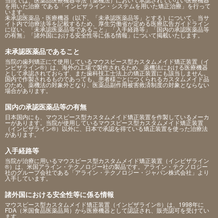
を用いた治療 である「インビザライン・システムを用いた矯正治療」を行って
います。
未承認医薬品・医療機器（以下、「未承認医薬品等」とする）について、当サ
イト内で治療法等を記載するため、厚生労働省が定める医療広告ガイドライン
に従い、「未承認医薬品等であること」「入手経路等」「国内の承認医薬品等
の有無」「諸外国における安全性等に係る情報」について掲載いたします。
未承認医薬品であること
当院の歯列矯正にて使用しているマウスピース型カスタムメイド矯正装置（イ
ンビザライン®）は、海外の工場で製作されるため、薬機法における医療機器
として承認されておらず、また歯科技工士法上の矯正装置にも該当しません。
国内で作製されるものであっても、患者様ごとにつくられるカスタムメイド品
のため、薬機法の対象外となり、医薬品副作用被害救済制度の対象とならない
場合があります。
国内の承認医薬品等の有無
日本国内にも、マウスピース型カスタムメイド矯正装置を作製しているメーカ
ーがあります。当院が使用しているマウスピース型カスタムメイド矯正装置
（インビザライン®）以外に、日本で承認を得ている矯正装置を使った治療法
があります。
入手経路等
当院が治療に用いるマウスピース型カスタムメイド矯正装置（インビザライン
®）は、米国アライン・テクノロジー社の製品です。アライン・テクノロジー
社のグループ会社である「アライン・テクノロジー・ジャパン株式会社」より
入手しています。
諸外国における安全性等に係る情報
マウスピース型カスタムメイド矯正装置（インビザライン®）は、1998年に
FDA（米国食品医薬品局）から医療機器として認証され、販売認可を受けてい
ます。