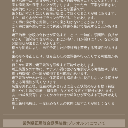
・矯正治療中は、装置が付いているため歯が磨きにくくなります。むし
歯や歯周病の罹患リスクが高まります。そのため、丁寧な歯磨きや、
定期的なメンテナンスを受けることが重要です。
・歯を動かすことにより歯根が吸収して短くなることが稀にあります。
また、歯ぐきがやせてラインが下がることがあります。
・ごく稀に歯が骨と癒着していて歯が動かないことがあります。
・ごく稀に歯を動かすことで神経が障害を受けて壊死することがありま
す。
・矯正治療中は咬み合わせが変化することで、一時的に顎関節に負担が
かかり「顎関節で音が鳴る、あごが痛い、口が開けにくい」などの顎
関節症状が出ることがあります。
・様々な問題により、当初予定した治療計画を変更する可能性がありま
す。
・歯の形を修正したり、咬み合わせの微調整を行ったりする可能性があ
ります。
・何らかの要因で矯正装置を誤飲する可能性があります。
・矯正装置を外す際に、エナメル質に微小な亀裂が入る可能性や、被せ
物（補綴物）の一部が破損する可能性があります。
・矯正装置が外れた後も、保定装置を指示通りに使用しないと後戻りが
生じる可能性が高くなります。
・装置が外れた後、現在の咬み合わせに合った状態のかぶせ物（補綴
物）やむし歯の治療 （修復物）などをやり直す可能性があります。
・あごの成長発育によってかみ合わせや歯並びが変化する可能性があり
ます。
・矯正歯科治療は、一度始めると元の状態に戻すことが難しくなりま
す。
⻭列矯正⽤咬合誘導装置(プレオルソ)について