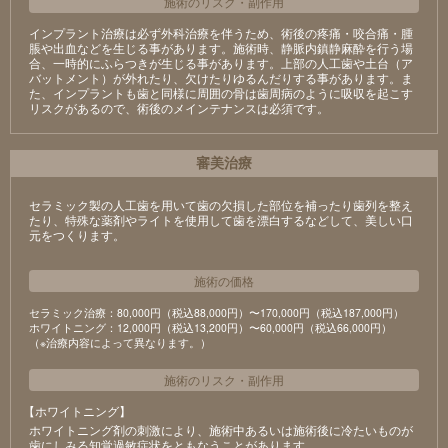
施術のリスク
・
副作用
インプラント治療は必ず外科治療を伴うため、術後の疼痛・咬合痛・腫
脹や出血などを生じる事があります。施術時、静脈内鎮静麻酔を行う場
合、一時的にふらつきが生じる事があります。上部の人工歯や土台（ア
バットメント）が外れたり、欠けたりゆるんだりする事があります。ま
た、インプラントも歯と同様に周囲の骨は歯周病のように吸収を起こす
リスクがあるので、術後のメインテナンスは必須です。
審美治療
セラミック製の⼈⼯⻭を⽤いて⻭の⽋損した部位を補ったり⻭列を整え
たり、特殊な薬剤やライトを使⽤して⻭を漂⽩するなどして、美しい⼝
元をつくります。
施術の価格
セラミック治療：80,000円（税込88,000円）〜170,000円（税込187,000円）
ホワイトニング：12,000円（税込13,200円）〜60,000円（税込66,000円）
（※治療内容によって異なります。）
施術のリスク
・
副作用
【ホワイトニング】
ホワイトニング剤の刺激により、施術中あるいは施術後に冷たいものが
⻭にしみる知覚過敏症状をともなうことがあります。