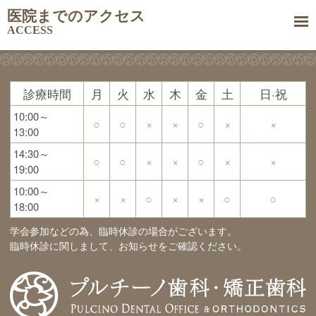
医院までのアクセス
ACCESS
診療時間
月
火
水
木
金
土
日·祝
10:00～
○
○
×
×
○
×
×
13:00
14:30～
○
○
×
×
○
×
×
19:00
10:00～
×
×
○
×
×
○
○
18:00
学会参加などの為、臨時休診の場合がございます。
臨時休診に関しまして、お知らせをご確認ください。