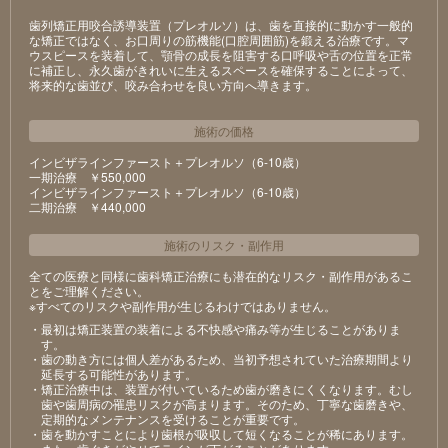
歯列矯正用咬合誘導装置（プレオルソ）は、歯を直接的に動かす一般的
な矯正ではなく、お口周りの筋機能(口腔周囲筋)を鍛える治療です。マ
ウスピースを装着して、顎骨の成長を阻害する口呼吸や舌の位置を正常
に補正し、永久歯がきれいに生えるスペースを確保することによって、
将来的な歯並び、咬み合わせを良い方向へ導きます。
施術の価格
インビザラインファースト＋プレオルソ（6-10歳）
⼀期治療 ￥550,000
インビザラインファースト＋プレオルソ（6-10歳）
⼆期治療 ￥440,000
施術のリスク
・
副作用
全ての医療と同様に歯科矯正治療にも潜在的なリスク・副作用があるこ
とをご理解ください。
※すべてのリスクや副作用が生じるわけではありません。
・最初は矯正装置の装着による不快感や痛み等が⽣じることがありま
す。
・⻭の動き⽅には個⼈差があるため、当初予想されていた治療期間より
延⻑する可能性があります。
・矯正治療中は、装置が付いているため⻭が磨きにくくなります。むし
⻭や⻭周病の罹患リスクが⾼まります。そのため、丁寧な⻭磨きや、
定期的なメンテナンスを受けることが重要です。
・⻭を動かすことにより⻭根が吸収して短くなることが稀にあります。