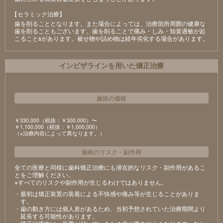
【セラミック治療】
⻭を削ることとなります。また場合によっては、治療箇所周囲の健康な
⻭を削ることもございます。⻭を削ることで痛み・しみ・知覚過敏が起
こることsがあります。被せ物や詰め物は経年劣化する場合があります。
インビザラインを用いた矯正治療
施術の価格
￥330,000（税抜：￥300,000）〜
￥1,100,000（税抜：￥1,000,000）
（※治療内容によって異なります。）
施術のリスク
・
副作用
全ての医療と同様に歯科矯正治療にも潜在的なリスク・副作用があるこ
とをご理解ください。
※すべてのリスクや副作用が生じるわけではありません。
・最初は矯正装置の装着による不快感や痛み等が生じることがありま
す。
・歯の動き方には個人差があるため、当初予想されていた治療期間より
延長する可能性があります。