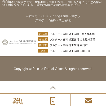
2020年10月現在までで、世界100ヶ国以上の国々、900万人をこえる患者様が
矯正治療を行いましたが、重大な副作用の報告はありません。
名古屋でインビザライン矯正歯科治療なら
【プルチーノ歯科・矯正歯科】
名古屋
プルチーノ歯科·矯正歯科 名古屋本院
名古屋
プルチーノ歯科·矯正歯科 名古屋神宮前
四日市
プルチーノ歯科·矯正歯科 四日市
東京
プルチーノ歯科 矯正歯科 田町三田
Copyright © Pulcino Dental Office All rights reserved.
24h
WEB予約