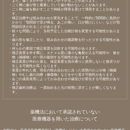
また、⻭ぐきがやせてラインが下がることがあります。
・ごく稀に⻭が⾻と癒着していて⻭が動かないことがあります。
・ごく稀に⻭を動かすことで神経が障害を受けて壊死することがありま
す。
・矯正治療中は咬み合わせが変化することで、⼀時的に顎関節に負担が
かかり「顎関節で⾳が鳴る、あごが痛い、⼝が開けにくい」などの顎
関節症状が出ることがあります。
・様々な問題により、当初予定した治療計画を変更する可能性がありま
す。
・⻭の形を修正したり、咬み合わせの微調整を⾏ったりする可能性があ
ります。
・何らかの要因で矯正装置を誤飲する可能性があります。
・矯正装置を外す際に、エナメル質に微⼩な⻲裂が⼊る可能性や、被せ
物（補綴物）の⼀部が破損する可能性があります。
・矯正装置が外れた後も、保定装置を指⽰通りに使⽤しないと後戻りが
⽣じる可能性が⾼くなります。
・装置が外れた後、現在の咬み合わせに合った状態のかぶせ物（補綴
物）やむし⻭の治療（修復物）などをやり直す可能性があります。
・あごの成⻑発育によってかみ合わせや⻭並びが変化する可能性があり
ます。
・矯正⻭科治療は、⼀度始めると元の状態に戻すことが難しくなりま
す。
薬機法において承認されていない
医療機器を用いた治療について
当院では、医薬品医療機器等法（薬機法）において承認されていない医療機器