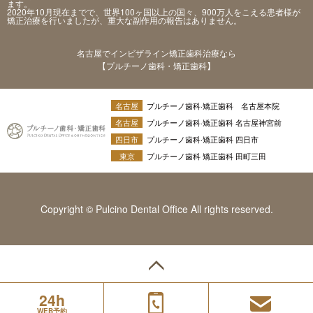
ます。
2020年10月現在までで、世界100ヶ国以上の国々、900万人をこえる患者様が
矯正治療を行いましたが、重大な副作用の報告はありません。
名古屋でインビザライン矯正歯科治療なら
【プルチーノ歯科・矯正歯科】
名古屋
プルチーノ歯科·矯正歯科 名古屋本院
名古屋
プルチーノ歯科·矯正歯科 名古屋神宮前
四日市
プルチーノ歯科·矯正歯科 四日市
東京
プルチーノ歯科 矯正歯科 田町三田
Copyright © Pulcino Dental Office All rights reserved.
24h
WEB予約