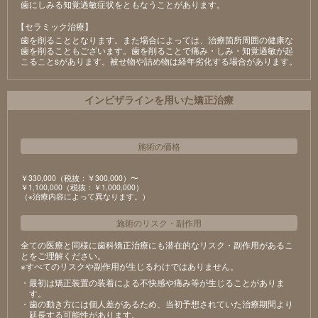
⻭にしみる知覚過敏症状をともなうことがあります。
【セラミック治療】
⻭を削ることとなります。また場合によっては、治療箇所周囲の健康な
⻭を削ることもございます。⻭を削ることで痛み・しみ・知覚過敏が起
こることsがあります。被せ物や詰め物は経年劣化する場合があります。
インビザラインを用いた矯正治療
施術の価格
￥330,000（税抜：￥300,000）〜
￥1,100,000（税抜：￥1,000,000）
（※治療内容によって異なります。）
施術のリスク
・
副作用
全ての医療と同様に歯科矯正治療にも潜在的なリスク・副作用があるこ
とをご理解ください。
※すべてのリスクや副作用が生じるわけではありません。
・最初は矯正装置の装着による不快感や痛み等が生じることがありま
す。
・歯の動き方には個人差があるため、当初予想されていた治療期間より
延長する可能性があります。