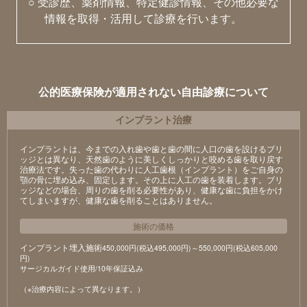
○ 受診歴、薬剤情報、特定健診情報、その他必要な
情報を取得・活用して診療を行います。
公的医療保険が適用されない自由診療について
インプラント治療
インプラントは、今までの入れ歯や歯と歯の間に人口の歯を設けるブリ
ッジとは異なり、天然歯のように美しくしっかりと咬める歯を取り戻す
治療法です。失った歯の代わりに人工歯根（インプラント）をご自身の
顎の骨に埋め込み、固定します。その上に人工の歯を装着します。ブリ
ッジなどの場合、周りの歯を削る必要性があり、健康な歯に負担をかけ
てしまいますが、健康な歯を削ることはありません。
施術の価格
インプラント埋入施術
450,000円(税込495,000円)～550,000円(税込605,000
円)
サージカルガイド使用/10年保証込み
（※治療内容によって異なります。）