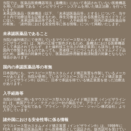
当院では、医薬品医療機器等法（薬機法）において承認されていない医療機器
を用いた治療 である「インビザライン・システムを用いた矯正治療」を行って
います。
未承認医薬品・医療機器（以下、「未承認医薬品等」とする）について、当サ
イト内で治療法等を記載するため、厚生労働省が定める医療広告ガイドライン
に従い、「未承認医薬品等であること」「入手経路等」「国内の承認医薬品等
の有無」「諸外国における安全性等に係る情報」について掲載いたします。
未承認医薬品であること
当院の歯列矯正にて使用しているマウスピース型カスタムメイド矯正装置（イ
ンビザライン®）は、海外の工場で製作されるため、薬機法における医療機器
として承認されておらず、また歯科技工士法上の矯正装置にも該当しません。
国内で作製されるものであっても、患者様ごとにつくられるカスタムメイド品
のため、薬機法の対象外となり、医薬品副作用被害救済制度の対象とならない
場合があります。
国内の承認医薬品等の有無
日本国内にも、マウスピース型カスタムメイド矯正装置を作製しているメーカ
ーがあります。当院が使用しているマウスピース型カスタムメイド矯正装置
（インビザライン®）以外に、日本で承認を得ている矯正装置を使った治療法
があります。
入手経路等
当院が治療に用いるマウスピース型カスタムメイド矯正装置（インビザライン
®）は、米国アライン・テクノロジー社の製品です。アライン・テクノロジー
社のグループ会社である「アライン・テクノロジー・ジャパン株式会社」より
入手しています。
諸外国における安全性等に係る情報
マウスピース型カスタムメイド矯正装置（インビザライン®）は、1998年に
FDA（米国食品医薬品局）から医療機器として認証され、販売認可を受けてい