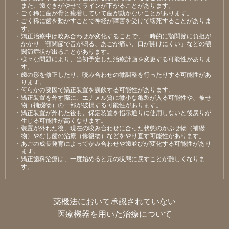
また、⻭ぐきがやせてラインが下がることがあります。
・ごく稀に⻭が⾻と癒着していて⻭が動かないことがあります。
・ごく稀に⻭を動かすことで神経が障害を受けて壊死することがありま
す。
・矯正治療中は咬み合わせが変化することで、⼀時的に顎関節に負担が
かかり「顎関節で⾳が鳴る、あごが痛い、⼝が開けにくい」などの顎
関節症状が出ることがあります。
・様々な問題により、当初予定した治療計画を変更する可能性がありま
す。
・⻭の形を修正したり、咬み合わせの微調整を⾏ったりする可能性があ
ります。
・何らかの要因で矯正装置を誤飲する可能性があります。
・矯正装置を外す際に、エナメル質に微⼩な⻲裂が⼊る可能性や、被せ
物（補綴物）の⼀部が破損する可能性があります。
・矯正装置が外れた後も、保定装置を指⽰通りに使⽤しないと後戻りが
⽣じる可能性が⾼くなります。
・装置が外れた後、現在の咬み合わせに合った状態のかぶせ物（補綴
物）やむし⻭の治療（修復物）などをやり直す可能性があります。
・あごの成⻑発育によってかみ合わせや⻭並びが変化する可能性があり
ます。
・矯正⻭科治療は、⼀度始めると元の状態に戻すことが難しくなりま
す。
薬機法において承認されていない
医療機器を用いた治療について