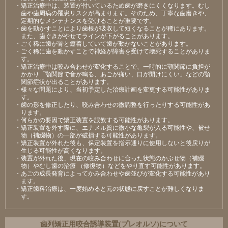
・矯正治療中は、装置が付いているため歯が磨きにくくなります。むし
歯や歯周病の罹患リスクが高まります。そのため、丁寧な歯磨きや、
定期的なメンテナンスを受けることが重要です。
・歯を動かすことにより歯根が吸収して短くなることが稀にあります。
また、歯ぐきがやせてラインが下がることがあります。
・ごく稀に歯が骨と癒着していて歯が動かないことがあります。
・ごく稀に歯を動かすことで神経が障害を受けて壊死することがありま
す。
・矯正治療中は咬み合わせが変化することで、一時的に顎関節に負担が
かかり「顎関節で音が鳴る、あごが痛い、口が開けにくい」などの顎
関節症状が出ることがあります。
・様々な問題により、当初予定した治療計画を変更する可能性がありま
す。
・歯の形を修正したり、咬み合わせの微調整を行ったりする可能性があ
ります。
・何らかの要因で矯正装置を誤飲する可能性があります。
・矯正装置を外す際に、エナメル質に微小な亀裂が入る可能性や、被せ
物（補綴物）の一部が破損する可能性があります。
・矯正装置が外れた後も、保定装置を指示通りに使用しないと後戻りが
生じる可能性が高くなります。
・装置が外れた後、現在の咬み合わせに合った状態のかぶせ物（補綴
物）やむし歯の治療 （修復物）などをやり直す可能性があります。
・あごの成長発育によってかみ合わせや歯並びが変化する可能性があり
ます。
・矯正歯科治療は、一度始めると元の状態に戻すことが難しくなりま
す。
⻭列矯正⽤咬合誘導装置(プレオルソ)について