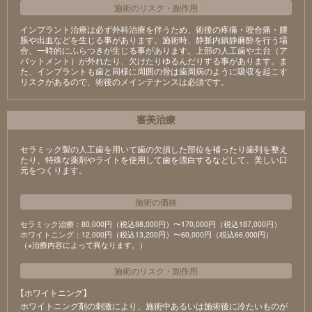
施術のリスク
・
副作用
インプラント治療は必ず外科治療を伴うため、術後の疼痛・咬合痛・腫
脹や出血などを生じる事があります。施術時、静脈内鎮静麻酔を行う場
合、一時的にふらつきが生じる事があります。上部の人工歯や土台（ア
バットメント）が外れたり、欠けたりゆるんだりする事があります。ま
た、インプラントも歯と同様に周囲の骨は歯周病のように吸収を起こす
リスクがあるので、術後のメインテナンスは必須です。
審美治療
セラミック製の⼈⼯⻭を⽤いて⻭の⽋損した部位を補ったり⻭列を整え
たり、特殊な薬剤やライトを使⽤して⻭を漂⽩するなどして、美しい⼝
元をつくります。
施術の価格
セラミック治療：80,000円（税込88,000円）〜170,000円（税込187,000円）
ホワイトニング：12,000円（税込13,200円）〜60,000円（税込66,000円）
（※治療内容によって異なります。）
施術のリスク
・
副作用
【ホワイトニング】
ホワイトニング剤の刺激により、施術中あるいは施術後に冷たいものが