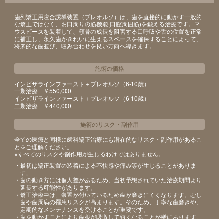
歯列矯正用咬合誘導装置（プレオルソ）は、歯を直接的に動かす一般的
な矯正ではなく、お口周りの筋機能(口腔周囲筋)を鍛える治療です。マ
ウスピースを装着して、顎骨の成長を阻害する口呼吸や舌の位置を正常
に補正し、永久歯がきれいに生えるスペースを確保することによって、
将来的な歯並び、咬み合わせを良い方向へ導きます。
施術の価格
インビザラインファースト＋プレオルソ（6-10歳）
⼀期治療 ￥550,000
インビザラインファースト＋プレオルソ（6-10歳）
⼆期治療 ￥440,000
施術のリスク
・
副作用
全ての医療と同様に歯科矯正治療にも潜在的なリスク・副作用があるこ
とをご理解ください。
※すべてのリスクや副作用が生じるわけではありません。
・最初は矯正装置の装着による不快感や痛み等が⽣じることがありま
す。
・⻭の動き⽅には個⼈差があるため、当初予想されていた治療期間より
延⻑する可能性があります。
・矯正治療中は、装置が付いているため⻭が磨きにくくなります。むし
⻭や⻭周病の罹患リスクが⾼まります。そのため、丁寧な⻭磨きや、
定期的なメンテナンスを受けることが重要です。
・⻭を動かすことにより⻭根が吸収して短くなることが稀にあります。