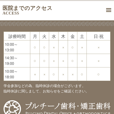
医院までのアクセス
ACCESS
診療時間
月
火
水
木
金
土
日·祝
10:00～
○
○
×
×
○
×
×
13:00
14:30～
○
○
×
×
○
×
×
19:00
10:00～
×
×
○
×
×
○
○
18:00
学会参加などの為、臨時休診の場合がございます。
臨時休診に関しまして、お知らせをご確認ください。