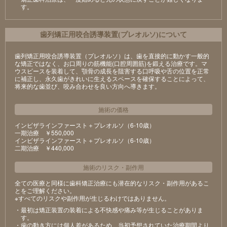
す。
⻭列矯正⽤咬合誘導装置(プレオルソ)について
歯列矯正用咬合誘導装置（プレオルソ）は、歯を直接的に動かす一般的
な矯正ではなく、お口周りの筋機能(口腔周囲筋)を鍛える治療です。マ
ウスピースを装着して、顎骨の成長を阻害する口呼吸や舌の位置を正常
に補正し、永久歯がきれいに生えるスペースを確保することによって、
将来的な歯並び、咬み合わせを良い方向へ導きます。
施術の価格
インビザラインファースト＋プレオルソ（6-10歳）
⼀期治療 ￥550,000
インビザラインファースト＋プレオルソ（6-10歳）
⼆期治療 ￥440,000
施術のリスク
・
副作用
全ての医療と同様に歯科矯正治療にも潜在的なリスク・副作用があるこ
とをご理解ください。
※すべてのリスクや副作用が生じるわけではありません。
・最初は矯正装置の装着による不快感や痛み等が⽣じることがありま
す。
・⻭の動き⽅には個⼈差があるため、当初予想されていた治療期間より