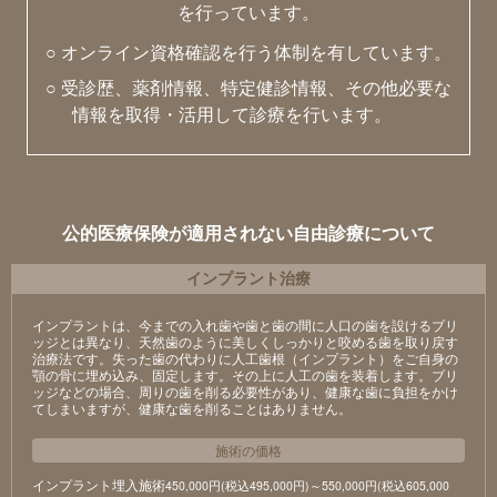
を行っています。
○ オンライン資格確認を行う体制を有しています。
○ 受診歴、薬剤情報、特定健診情報、その他必要な
情報を取得・活用して診療を行います。
公的医療保険が適用されない自由診療について
インプラント治療
インプラントは、今までの入れ歯や歯と歯の間に人口の歯を設けるブリ
ッジとは異なり、天然歯のように美しくしっかりと咬める歯を取り戻す
治療法です。失った歯の代わりに人工歯根（インプラント）をご自身の
顎の骨に埋め込み、固定します。その上に人工の歯を装着します。ブリ
ッジなどの場合、周りの歯を削る必要性があり、健康な歯に負担をかけ
てしまいますが、健康な歯を削ることはありません。
施術の価格
インプラント埋入施術
450,000円(税込495,000円)～550,000円(税込605,000