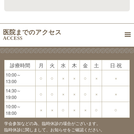
医院までのアクセス
ACCESS
診療時間
月
火
水
木
金
土
日·祝
10:00～
○
○
×
×
○
×
×
13:00
14:30～
○
○
×
×
○
×
×
19:00
10:00～
×
×
○
×
×
○
○
18:00
学会参加などの為、臨時休診の場合がございます。
臨時休診に関しまして、お知らせをご確認ください。