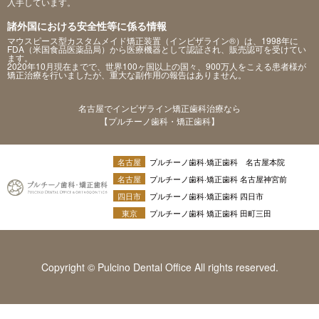
入手しています。
諸外国における安全性等に係る情報
マウスピース型カスタムメイド矯正装置（インビザライン®）は、1998年に
FDA（米国食品医薬品局）から医療機器として認証され、販売認可を受けてい
ます。
2020年10月現在までで、世界100ヶ国以上の国々、900万人をこえる患者様が
矯正治療を行いましたが、重大な副作用の報告はありません。
名古屋でインビザライン矯正歯科治療なら
【プルチーノ歯科・矯正歯科】
名古屋
プルチーノ歯科·矯正歯科 名古屋本院
名古屋
プルチーノ歯科·矯正歯科 名古屋神宮前
四日市
プルチーノ歯科·矯正歯科 四日市
東京
プルチーノ歯科 矯正歯科 田町三田
Copyright © Pulcino Dental Office All rights reserved.