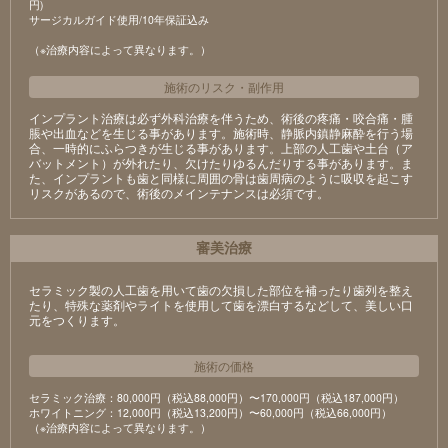
円)
サージカルガイド使用/10年保証込み
（※治療内容によって異なります。）
施術のリスク
・
副作用
インプラント治療は必ず外科治療を伴うため、術後の疼痛・咬合痛・腫
脹や出血などを生じる事があります。施術時、静脈内鎮静麻酔を行う場
合、一時的にふらつきが生じる事があります。上部の人工歯や土台（ア
バットメント）が外れたり、欠けたりゆるんだりする事があります。ま
た、インプラントも歯と同様に周囲の骨は歯周病のように吸収を起こす
リスクがあるので、術後のメインテナンスは必須です。
審美治療
セラミック製の⼈⼯⻭を⽤いて⻭の⽋損した部位を補ったり⻭列を整え
たり、特殊な薬剤やライトを使⽤して⻭を漂⽩するなどして、美しい⼝
元をつくります。
施術の価格
セラミック治療：80,000円（税込88,000円）〜170,000円（税込187,000円）
ホワイトニング：12,000円（税込13,200円）〜60,000円（税込66,000円）
（※治療内容によって異なります。）