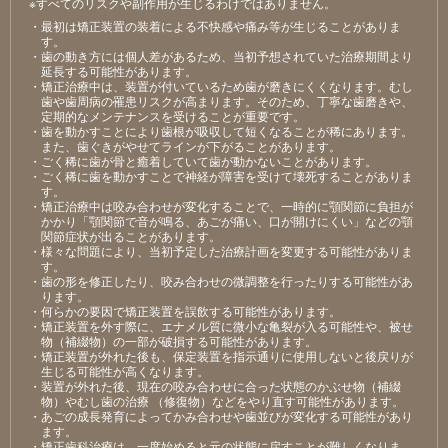
※すべてのリスクや副作用が生じるわけではありません。
・最初は矯正装置の装着による不快感や痛み等が生じることがありま
す。
・歯の動き方には個人差があるため、当初予想されていた治療期間より
延長する可能性があります。
・矯正治療中は、装置が付いているため歯が磨きにくくなります。むし
歯や歯周病の罹患リスクが高まります。そのため、丁寧な歯磨きや、
定期的なメンテナンスを受けることが重要です。
・歯を動かすことにより歯根が吸収して短くなることが稀にあります。
また、歯ぐきがやせてラインが下がることがあります。
・ごく稀に歯が骨と癒着していて歯が動かないことがあります。
・ごく稀に歯を動かすことで神経が障害を受けて壊死することがありま
す。
・矯正治療中は咬み合わせが変化することで、一時的に顎関節に負担が
かかり「顎関節で音が鳴る、あごが痛い、口が開けにくい」などの顎
関節症状が出ることがあります。
・様々な問題により、当初予定した治療計画を変更する可能性がありま
す。
・歯の形を修正したり、咬み合わせの微調整を行ったりする可能性があ
ります。
・何らかの要因で矯正装置を誤飲する可能性があります。
・矯正装置を外す際に、エナメル質に微小な亀裂が入る可能性や、被せ
物（補綴物）の一部が破損する可能性があります。
・矯正装置が外れた後も、保定装置を指示通りに使用しないと後戻りが
生じる可能性が高くなります。
・装置が外れた後、現在の咬み合わせに合った状態のかぶせ物（補綴
物）やむし歯の治療 （修復物）などをやり直す可能性があります。
・あごの成長発育によってかみ合わせや歯並びが変化する可能性があり
ます。
・矯正歯科治療は、一度始めると元の状態に戻すことが難しくなりま