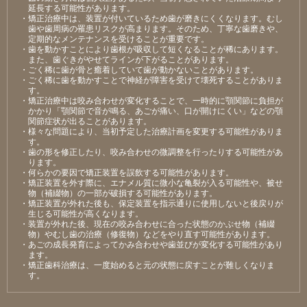
延⻑する可能性があります。
・矯正治療中は、装置が付いているため⻭が磨きにくくなります。むし
⻭や⻭周病の罹患リスクが⾼まります。そのため、丁寧な⻭磨きや、
定期的なメンテナンスを受けることが重要です。
・⻭を動かすことにより⻭根が吸収して短くなることが稀にあります。
また、⻭ぐきがやせてラインが下がることがあります。
・ごく稀に⻭が⾻と癒着していて⻭が動かないことがあります。
・ごく稀に⻭を動かすことで神経が障害を受けて壊死することがありま
す。
・矯正治療中は咬み合わせが変化することで、⼀時的に顎関節に負担が
かかり「顎関節で⾳が鳴る、あごが痛い、⼝が開けにくい」などの顎
関節症状が出ることがあります。
・様々な問題により、当初予定した治療計画を変更する可能性がありま
す。
・⻭の形を修正したり、咬み合わせの微調整を⾏ったりする可能性があ
ります。
・何らかの要因で矯正装置を誤飲する可能性があります。
・矯正装置を外す際に、エナメル質に微⼩な⻲裂が⼊る可能性や、被せ
物（補綴物）の⼀部が破損する可能性があります。
・矯正装置が外れた後も、保定装置を指⽰通りに使⽤しないと後戻りが
⽣じる可能性が⾼くなります。
・装置が外れた後、現在の咬み合わせに合った状態のかぶせ物（補綴
物）やむし⻭の治療（修復物）などをやり直す可能性があります。
・あごの成⻑発育によってかみ合わせや⻭並びが変化する可能性があり
ます。
・矯正⻭科治療は、⼀度始めると元の状態に戻すことが難しくなりま
す。