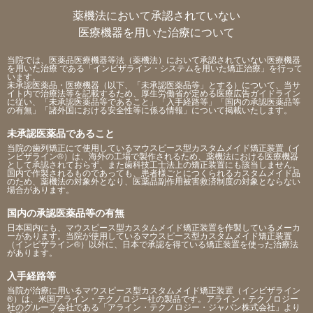
薬機法において承認されていない
医療機器を用いた治療について
当院では、医薬品医療機器等法（薬機法）において承認されていない医療機器
を用いた治療 である「インビザライン・システムを用いた矯正治療」を行って
います。
未承認医薬品・医療機器（以下、「未承認医薬品等」とする）について、当サ
イト内で治療法等を記載するため、厚生労働省が定める医療広告ガイドライン
に従い、「未承認医薬品等であること」「入手経路等」「国内の承認医薬品等
の有無」「諸外国における安全性等に係る情報」について掲載いたします。
未承認医薬品であること
当院の歯列矯正にて使用しているマウスピース型カスタムメイド矯正装置（イ
ンビザライン®）は、海外の工場で製作されるため、薬機法における医療機器
として承認されておらず、また歯科技工士法上の矯正装置にも該当しません。
国内で作製されるものであっても、患者様ごとにつくられるカスタムメイド品
のため、薬機法の対象外となり、医薬品副作用被害救済制度の対象とならない
場合があります。
国内の承認医薬品等の有無
日本国内にも、マウスピース型カスタムメイド矯正装置を作製しているメーカ
ーがあります。当院が使用しているマウスピース型カスタムメイド矯正装置
（インビザライン®）以外に、日本で承認を得ている矯正装置を使った治療法
があります。
入手経路等
当院が治療に用いるマウスピース型カスタムメイド矯正装置（インビザライン
®）は、米国アライン・テクノロジー社の製品です。アライン・テクノロジー
社のグループ会社である「アライン・テクノロジー・ジャパン株式会社」より