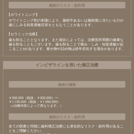
施術のリスク
・
副作用
【ホワイトニング】
ホワイトニング剤の刺激により、施術中あるいは施術後に冷たいものが
⻭にしみる知覚過敏症状をともなうことがあります。
【セラミック治療】
⻭を削ることとなります。また場合によっては、治療箇所周囲の健康な
⻭を削ることもございます。⻭を削ることで痛み・しみ・知覚過敏が起
こることsがあります。被せ物や詰め物は経年劣化する場合があります。
インビザラインを用いた矯正治療
施術の価格
￥330,000（税抜：￥300,000）〜
￥1,100,000（税抜：￥1,000,000）
（※治療内容によって異なります。）
施術のリスク
・
副作用
全ての医療と同様に歯科矯正治療にも潜在的なリスク・副作用があるこ
とをご理解ください。