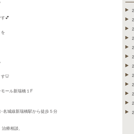

す💕
きを
ろ
す🦷
モール新瑞橋１F
･名城線新瑞橋駅から徒歩５分
談や、治療相談、