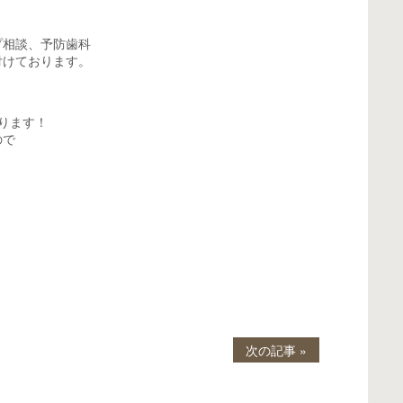
プ相談、予防歯科
付けております。
ております！
ので
次の記事 »