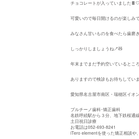
チョコレートが入っていました🍫
可愛いので毎日開けるのが楽しみで
みなさん甘いものを食べたら歯磨
しっかりしましょうね🪥🧸
年末までまだ予約空いているとこ
ありますので検診もお待ちしていま
愛知県名古屋市南区・瑞穂区イオン
プルチーノ歯科･矯正歯科
名鉄呼続駅から３分、地下鉄桜通線
土日祝日診療
お電話は052-693-8241
iTero elementを使った矯正相