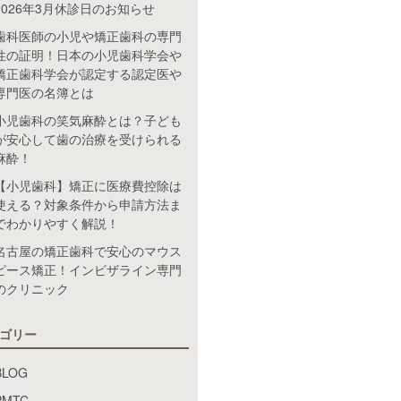
2026年3月休診日のお知らせ
歯科医師の小児や矯正歯科の専門
性の証明！日本の小児歯科学会や
矯正歯科学会が認定する認定医や
専門医の名簿とは
小児歯科の笑気麻酔とは？子ども
が安心して歯の治療を受けられる
麻酔！
【小児歯科】矯正に医療費控除は
使える？対象条件から申請方法ま
でわかりやすく解説！
名古屋の矯正歯科で安心のマウス
ピース矯正！インビザライン専門
のクリニック
ゴリー
BLOG
PMTC