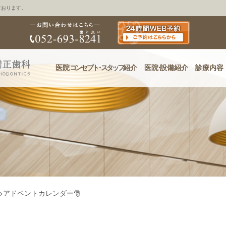
ております。
医院
コンセプ
ト・
スタッフ
紹介
医
院・
設備紹介
診療内容
>
アドベントカレンダー🎅