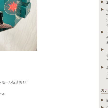
ンモール新瑞橋１F
カテ
☺︎