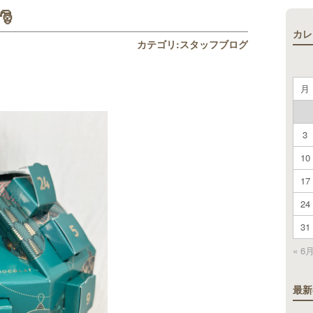

カレ
カテゴリ:
スタッフブログ
月
3
10
17
24
31
« 6
最新