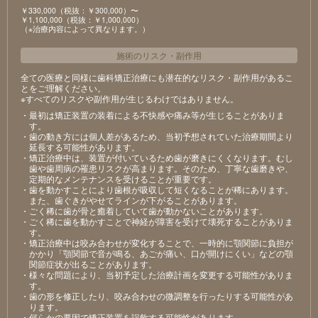
￥330,000（税抜：￥300,000）〜
￥1,100,000（税抜：￥1,000,000）
（※治療内容によって異なります。）
施術のリスク
・
副作用
全ての医療と同様に歯科矯正治療にも潜在的なリスク・副作用があるこ
とをご理解ください。
※すべてのリスクや副作用が生じるわけではありません。
・最初は矯正装置の装着による不快感や痛み等が生じることがありま
す。
・歯の動き方には個人差があるため、当初予想されていた治療期間より
延長する可能性があります。
・矯正治療中は、装置が付いているため歯が磨きにくくなります。むし
歯や歯周病の罹患リスクが高まります。そのため、丁寧な歯磨きや、
定期的なメンテナンスを受けることが重要です。
・歯を動かすことにより歯根が吸収して短くなることが稀にあります。
また、歯ぐきがやせてラインが下がることがあります。
・ごく稀に歯が骨と癒着していて歯が動かないことがあります。
・ごく稀に歯を動かすことで神経が障害を受けて壊死することがありま
す。
・矯正治療中は咬み合わせが変化することで、一時的に顎関節に負担が
かかり「顎関節で音が鳴る、あごが痛い、口が開けにくい」などの顎
関節症状が出ることがあります。
・様々な問題により、当初予定した治療計画を変更する可能性がありま
す。
・歯の形を修正したり、咬み合わせの微調整を行ったりする可能性があ
ります。
・何らかの要因で矯正装置を誤飲する可能性があります。