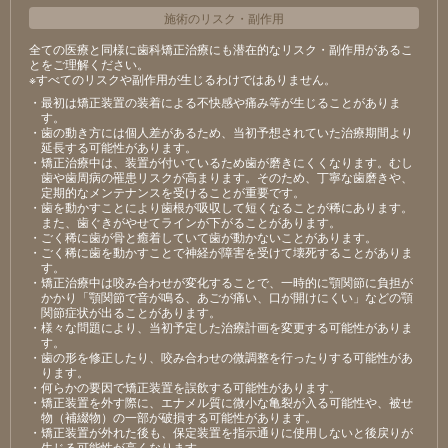
施術のリスク
・
副作用
全ての医療と同様に歯科矯正治療にも潜在的なリスク・副作用があるこ
とをご理解ください。
※すべてのリスクや副作用が生じるわけではありません。
・最初は矯正装置の装着による不快感や痛み等が⽣じることがありま
す。
・⻭の動き⽅には個⼈差があるため、当初予想されていた治療期間より
延⻑する可能性があります。
・矯正治療中は、装置が付いているため⻭が磨きにくくなります。むし
⻭や⻭周病の罹患リスクが⾼まります。そのため、丁寧な⻭磨きや、
定期的なメンテナンスを受けることが重要です。
・⻭を動かすことにより⻭根が吸収して短くなることが稀にあります。
また、⻭ぐきがやせてラインが下がることがあります。
・ごく稀に⻭が⾻と癒着していて⻭が動かないことがあります。
・ごく稀に⻭を動かすことで神経が障害を受けて壊死することがありま
す。
・矯正治療中は咬み合わせが変化することで、⼀時的に顎関節に負担が
かかり「顎関節で⾳が鳴る、あごが痛い、⼝が開けにくい」などの顎
関節症状が出ることがあります。
・様々な問題により、当初予定した治療計画を変更する可能性がありま
す。
・⻭の形を修正したり、咬み合わせの微調整を⾏ったりする可能性があ
ります。
・何らかの要因で矯正装置を誤飲する可能性があります。
・矯正装置を外す際に、エナメル質に微⼩な⻲裂が⼊る可能性や、被せ
物（補綴物）の⼀部が破損する可能性があります。
・矯正装置が外れた後も、保定装置を指⽰通りに使⽤しないと後戻りが
⽣じる可能性が⾼くなります。