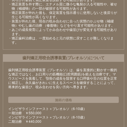
・矯正装置を外す際に、エナメル質に微小な亀裂が入る可能性や、被せ
物（補綴物）の一部が破損する可能性があります。
・矯正装置が外れた後も、保定装置を指示通りに使用しないと後戻りが
生じる可能性が高くなります。
・装置が外れた後、現在の咬み合わせに合った状態のかぶせ物（補綴
物）やむし歯の治療 （修復物）などをやり直す可能性があります。
・あごの成長発育によってかみ合わせや歯並びが変化する可能性があり
ます。
・矯正歯科治療は、一度始めると元の状態に戻すことが難しくなりま
す。
⻭列矯正⽤咬合誘導装置(プレオルソ)について
歯列矯正用咬合誘導装置（プレオルソ）は、歯を直接的に動かす一般的
な矯正ではなく、お口周りの筋機能(口腔周囲筋)を鍛える治療です。マ
ウスピースを装着して、顎骨の成長を阻害する口呼吸や舌の位置を正常
に補正し、永久歯がきれいに生えるスペースを確保することによって、
将来的な歯並び、咬み合わせを良い方向へ導きます。
施術の価格
インビザラインファースト＋プレオルソ（6-10歳）
⼀期治療 ￥550,000
インビザラインファースト＋プレオルソ（6-10歳）
⼆期治療 ￥440,000