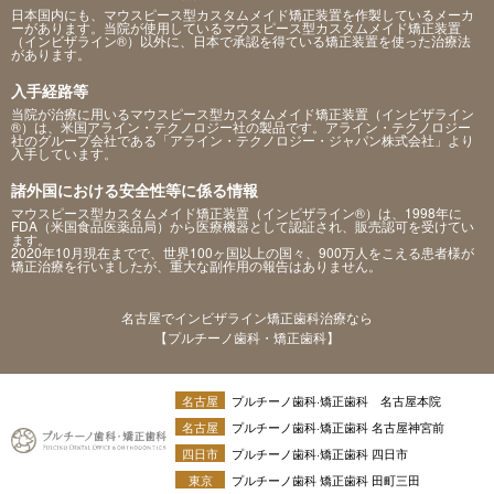
日本国内にも、マウスピース型カスタムメイド矯正装置を作製しているメーカ
ーがあります。当院が使用しているマウスピース型カスタムメイド矯正装置
（インビザライン®）以外に、日本で承認を得ている矯正装置を使った治療法
があります。
入手経路等
当院が治療に用いるマウスピース型カスタムメイド矯正装置（インビザライン
®）は、米国アライン・テクノロジー社の製品です。アライン・テクノロジー
社のグループ会社である「アライン・テクノロジー・ジャパン株式会社」より
入手しています。
諸外国における安全性等に係る情報
マウスピース型カスタムメイド矯正装置（インビザライン®）は、1998年に
FDA（米国食品医薬品局）から医療機器として認証され、販売認可を受けてい
ます。
2020年10月現在までで、世界100ヶ国以上の国々、900万人をこえる患者様が
矯正治療を行いましたが、重大な副作用の報告はありません。
名古屋でインビザライン矯正歯科治療なら
【プルチーノ歯科・矯正歯科】
名古屋
プルチーノ歯科·矯正歯科 名古屋本院
名古屋
プルチーノ歯科·矯正歯科 名古屋神宮前
四日市
プルチーノ歯科·矯正歯科 四日市
東京
プルチーノ歯科 矯正歯科 田町三田