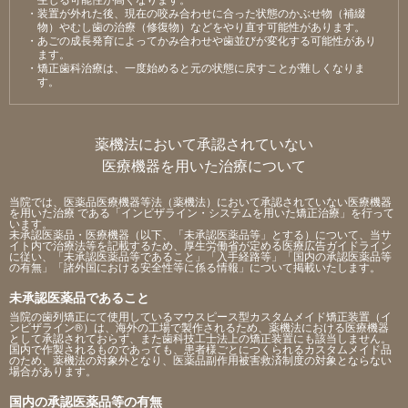
・装置が外れた後、現在の咬み合わせに合った状態のかぶせ物（補綴
物）やむし⻭の治療（修復物）などをやり直す可能性があります。
・あごの成⻑発育によってかみ合わせや⻭並びが変化する可能性があり
ます。
・矯正⻭科治療は、⼀度始めると元の状態に戻すことが難しくなりま
す。
薬機法において承認されていない
医療機器を用いた治療について
当院では、医薬品医療機器等法（薬機法）において承認されていない医療機器
を用いた治療 である「インビザライン・システムを用いた矯正治療」を行って
います。
未承認医薬品・医療機器（以下、「未承認医薬品等」とする）について、当サ
イト内で治療法等を記載するため、厚生労働省が定める医療広告ガイドライン
に従い、「未承認医薬品等であること」「入手経路等」「国内の承認医薬品等
の有無」「諸外国における安全性等に係る情報」について掲載いたします。
未承認医薬品であること
当院の歯列矯正にて使用しているマウスピース型カスタムメイド矯正装置（イ
ンビザライン®）は、海外の工場で製作されるため、薬機法における医療機器
として承認されておらず、また歯科技工士法上の矯正装置にも該当しません。
国内で作製されるものであっても、患者様ごとにつくられるカスタムメイド品
のため、薬機法の対象外となり、医薬品副作用被害救済制度の対象とならない
場合があります。
国内の承認医薬品等の有無