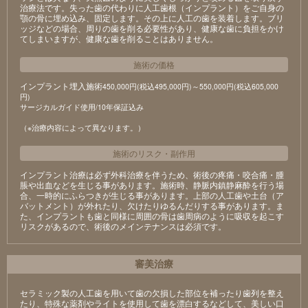
治療法です。失った歯の代わりに人工歯根（インプラント）をご自身の
顎の骨に埋め込み、固定します。その上に人工の歯を装着します。ブリ
ッジなどの場合、周りの歯を削る必要性があり、健康な歯に負担をかけ
てしまいますが、健康な歯を削ることはありません。
施術の価格
インプラント埋入施術
450,000円(税込495,000円)～550,000円(税込605,000
円)
サージカルガイド使用/10年保証込み
（※治療内容によって異なります。）
施術のリスク
・
副作用
インプラント治療は必ず外科治療を伴うため、術後の疼痛・咬合痛・腫
脹や出血などを生じる事があります。施術時、静脈内鎮静麻酔を行う場
合、一時的にふらつきが生じる事があります。上部の人工歯や土台（ア
バットメント）が外れたり、欠けたりゆるんだりする事があります。ま
た、インプラントも歯と同様に周囲の骨は歯周病のように吸収を起こす
リスクがあるので、術後のメインテナンスは必須です。
審美治療
セラミック製の⼈⼯⻭を⽤いて⻭の⽋損した部位を補ったり⻭列を整え
たり、特殊な薬剤やライトを使⽤して⻭を漂⽩するなどして、美しい⼝