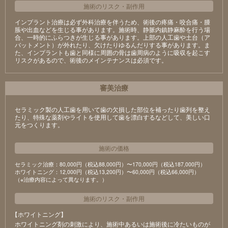
施術のリスク
・
副作用
インプラント治療は必ず外科治療を伴うため、術後の疼痛・咬合痛・腫
脹や出血などを生じる事があります。施術時、静脈内鎮静麻酔を行う場
合、一時的にふらつきが生じる事があります。上部の人工歯や土台（ア
バットメント）が外れたり、欠けたりゆるんだりする事があります。ま
た、インプラントも歯と同様に周囲の骨は歯周病のように吸収を起こす
リスクがあるので、術後のメインテナンスは必須です。
審美治療
セラミック製の⼈⼯⻭を⽤いて⻭の⽋損した部位を補ったり⻭列を整え
たり、特殊な薬剤やライトを使⽤して⻭を漂⽩するなどして、美しい⼝
元をつくります。
施術の価格
セラミック治療：80,000円（税込88,000円）〜170,000円（税込187,000円）
ホワイトニング：12,000円（税込13,200円）〜60,000円（税込66,000円）
（※治療内容によって異なります。）
施術のリスク
・
副作用
【ホワイトニング】
ホワイトニング剤の刺激により、施術中あるいは施術後に冷たいものが