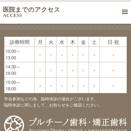
医院までのアクセス
ACCESS
診療時間
月
火
水
木
金
土
日·祝
10:00～
○
○
×
×
○
×
×
13:00
14:30～
○
○
×
×
○
×
×
19:00
10:00～
×
×
○
×
×
○
○
18:00
学会参加などの為、臨時休診の場合がございます。
臨時休診に関しまして、お知らせをご確認ください。