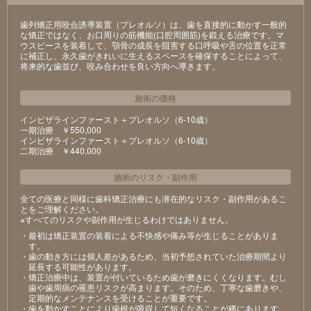
歯列矯正用咬合誘導装置（プレオルソ）は、歯を直接的に動かす一般的
な矯正ではなく、お口周りの筋機能(口腔周囲筋)を鍛える治療です。マ
ウスピースを装着して、顎骨の成長を阻害する口呼吸や舌の位置を正常
に補正し、永久歯がきれいに生えるスペースを確保することによって、
将来的な歯並び、咬み合わせを良い方向へ導きます。
施術の価格
インビザラインファースト＋プレオルソ（6-10歳）
⼀期治療 ￥550,000
インビザラインファースト＋プレオルソ（6-10歳）
⼆期治療 ￥440,000
施術のリスク
・
副作用
全ての医療と同様に歯科矯正治療にも潜在的なリスク・副作用があるこ
とをご理解ください。
※すべてのリスクや副作用が生じるわけではありません。
・最初は矯正装置の装着による不快感や痛み等が⽣じることがありま
す。
・⻭の動き⽅には個⼈差があるため、当初予想されていた治療期間より
延⻑する可能性があります。
・矯正治療中は、装置が付いているため⻭が磨きにくくなります。むし
⻭や⻭周病の罹患リスクが⾼まります。そのため、丁寧な⻭磨きや、
定期的なメンテナンスを受けることが重要です。
・⻭を動かすことにより⻭根が吸収して短くなることが稀にあります。