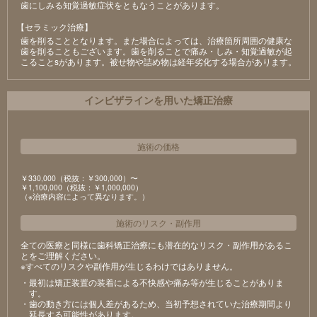
⻭にしみる知覚過敏症状をともなうことがあります。
【セラミック治療】
⻭を削ることとなります。また場合によっては、治療箇所周囲の健康な
⻭を削ることもございます。⻭を削ることで痛み・しみ・知覚過敏が起
こることsがあります。被せ物や詰め物は経年劣化する場合があります。
インビザラインを用いた矯正治療
施術の価格
￥330,000（税抜：￥300,000）〜
￥1,100,000（税抜：￥1,000,000）
（※治療内容によって異なります。）
施術のリスク
・
副作用
全ての医療と同様に歯科矯正治療にも潜在的なリスク・副作用があるこ
とをご理解ください。
※すべてのリスクや副作用が生じるわけではありません。
・最初は矯正装置の装着による不快感や痛み等が生じることがありま
す。
・歯の動き方には個人差があるため、当初予想されていた治療期間より
延長する可能性があります。