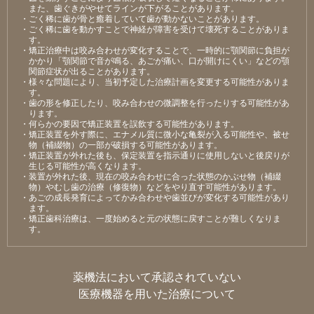
また、⻭ぐきがやせてラインが下がることがあります。
・ごく稀に⻭が⾻と癒着していて⻭が動かないことがあります。
・ごく稀に⻭を動かすことで神経が障害を受けて壊死することがありま
す。
・矯正治療中は咬み合わせが変化することで、⼀時的に顎関節に負担が
かかり「顎関節で⾳が鳴る、あごが痛い、⼝が開けにくい」などの顎
関節症状が出ることがあります。
・様々な問題により、当初予定した治療計画を変更する可能性がありま
す。
・⻭の形を修正したり、咬み合わせの微調整を⾏ったりする可能性があ
ります。
・何らかの要因で矯正装置を誤飲する可能性があります。
・矯正装置を外す際に、エナメル質に微⼩な⻲裂が⼊る可能性や、被せ
物（補綴物）の⼀部が破損する可能性があります。
・矯正装置が外れた後も、保定装置を指⽰通りに使⽤しないと後戻りが
⽣じる可能性が⾼くなります。
・装置が外れた後、現在の咬み合わせに合った状態のかぶせ物（補綴
物）やむし⻭の治療（修復物）などをやり直す可能性があります。
・あごの成⻑発育によってかみ合わせや⻭並びが変化する可能性があり
ます。
・矯正⻭科治療は、⼀度始めると元の状態に戻すことが難しくなりま
す。
薬機法において承認されていない
医療機器を用いた治療について