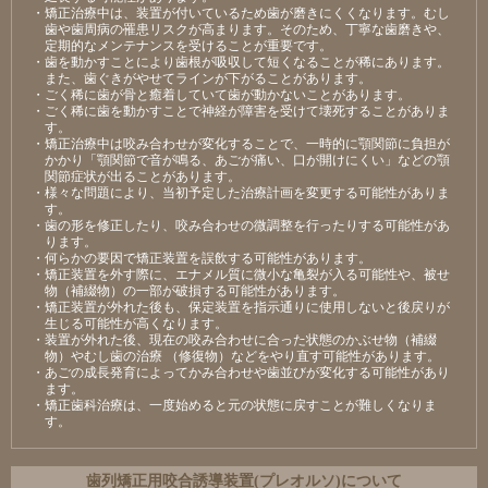
・矯正治療中は、装置が付いているため歯が磨きにくくなります。むし
歯や歯周病の罹患リスクが高まります。そのため、丁寧な歯磨きや、
定期的なメンテナンスを受けることが重要です。
・歯を動かすことにより歯根が吸収して短くなることが稀にあります。
また、歯ぐきがやせてラインが下がることがあります。
・ごく稀に歯が骨と癒着していて歯が動かないことがあります。
・ごく稀に歯を動かすことで神経が障害を受けて壊死することがありま
す。
・矯正治療中は咬み合わせが変化することで、一時的に顎関節に負担が
かかり「顎関節で音が鳴る、あごが痛い、口が開けにくい」などの顎
関節症状が出ることがあります。
・様々な問題により、当初予定した治療計画を変更する可能性がありま
す。
・歯の形を修正したり、咬み合わせの微調整を行ったりする可能性があ
ります。
・何らかの要因で矯正装置を誤飲する可能性があります。
・矯正装置を外す際に、エナメル質に微小な亀裂が入る可能性や、被せ
物（補綴物）の一部が破損する可能性があります。
・矯正装置が外れた後も、保定装置を指示通りに使用しないと後戻りが
生じる可能性が高くなります。
・装置が外れた後、現在の咬み合わせに合った状態のかぶせ物（補綴
物）やむし歯の治療 （修復物）などをやり直す可能性があります。
・あごの成長発育によってかみ合わせや歯並びが変化する可能性があり
ます。
・矯正歯科治療は、一度始めると元の状態に戻すことが難しくなりま
す。
⻭列矯正⽤咬合誘導装置(プレオルソ)について