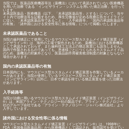
当院では、医薬品医療機器等法（薬機法）において承認されていない医療機器
を用いた治療 である「インビザライン・システムを用いた矯正治療」を行って
います。
未承認医薬品・医療機器（以下、「未承認医薬品等」とする）について、当サ
イト内で治療法等を記載するため、厚生労働省が定める医療広告ガイドライン
に従い、「未承認医薬品等であること」「入手経路等」「国内の承認医薬品等
の有無」「諸外国における安全性等に係る情報」について掲載いたします。
未承認医薬品であること
当院の歯列矯正にて使用しているマウスピース型カスタムメイド矯正装置（イ
ンビザライン®）は、海外の工場で製作されるため、薬機法における医療機器
として承認されておらず、また歯科技工士法上の矯正装置にも該当しません。
国内で作製されるものであっても、患者様ごとにつくられるカスタムメイド品
のため、薬機法の対象外となり、医薬品副作用被害救済制度の対象とならない
場合があります。
国内の承認医薬品等の有無
日本国内にも、マウスピース型カスタムメイド矯正装置を作製しているメーカ
ーがあります。当院が使用しているマウスピース型カスタムメイド矯正装置
（インビザライン®）以外に、日本で承認を得ている矯正装置を使った治療法
があります。
入手経路等
当院が治療に用いるマウスピース型カスタムメイド矯正装置（インビザライン
®）は、米国アライン・テクノロジー社の製品です。アライン・テクノロジー
社のグループ会社である「アライン・テクノロジー・ジャパン株式会社」より
入手しています。
諸外国における安全性等に係る情報
マウスピース型カスタムメイド矯正装置（インビザライン®）は、1998年に
FDA（米国食品医薬品局）から医療機器として認証され、販売認可を受けてい