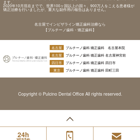
ます。
2020年10月現在までで、世界100ヶ国以上の国々、900万人をこえる患者様が
矯正治療を行いましたが、重大な副作用の報告はありません。
名古屋でインビザライン矯正歯科治療なら
【プルチーノ歯科・矯正歯科】
名古屋
プルチーノ歯科·矯正歯科 名古屋本院
名古屋
プルチーノ歯科·矯正歯科 名古屋神宮前
四日市
プルチーノ歯科·矯正歯科 四日市
東京
プルチーノ歯科 矯正歯科 田町三田
Copyright © Pulcino Dental Office All rights reserved.
24h
WEB予約