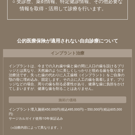
○ 受診歴、薬剤情報、特定健診情報、その他必要な
情報を取得・活用して診療を行います。
公的医療保険が適用されない自由診療について
インプラント治療
インプラントは、今までの入れ歯や歯と歯の間に人口の歯を設けるブリ
ッジとは異なり、天然歯のように美しくしっかりと咬める歯を取り戻す
治療法です。失った歯の代わりに人工歯根（インプラント）をご自身の
顎の骨に埋め込み、固定します。その上に人工の歯を装着します。ブリ
ッジなどの場合、周りの歯を削る必要性があり、健康な歯に負担をかけ
てしまいますが、健康な歯を削ることはありません。
施術の価格
インプラント埋入施術
450,000円(税込495,000円)～550,000円(税込605,000
円)
サージカルガイド使用/10年保証込み
（※治療内容によって異なります。）