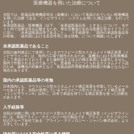
医療機器を用いた治療について
当院では、医薬品医療機器等法（薬機法）において承認されていない医療機器
を用いた治療 である「インビザライン・システムを用いた矯正治療」を行って
います。
未承認医薬品・医療機器（以下、「未承認医薬品等」とする）について、当サ
イト内で治療法等を記載するため、厚生労働省が定める医療広告ガイドライン
に従い、「未承認医薬品等であること」「入手経路等」「国内の承認医薬品等
の有無」「諸外国における安全性等に係る情報」について掲載いたします。
未承認医薬品であること
当院の歯列矯正にて使用しているマウスピース型カスタムメイド矯正装置（イ
ンビザライン®）は、海外の工場で製作されるため、薬機法における医療機器
として承認されておらず、また歯科技工士法上の矯正装置にも該当しません。
国内で作製されるものであっても、患者様ごとにつくられるカスタムメイド品
のため、薬機法の対象外となり、医薬品副作用被害救済制度の対象とならない
場合があります。
国内の承認医薬品等の有無
日本国内にも、マウスピース型カスタムメイド矯正装置を作製しているメーカ
ーがあります。当院が使用しているマウスピース型カスタムメイド矯正装置
（インビザライン®）以外に、日本で承認を得ている矯正装置を使った治療法
があります。
入手経路等
当院が治療に用いるマウスピース型カスタムメイド矯正装置（インビザライン
®）は、米国アライン・テクノロジー社の製品です。アライン・テクノロジー
社のグループ会社である「アライン・テクノロジー・ジャパン株式会社」より
入手しています。
諸外国における安全性等に係る情報