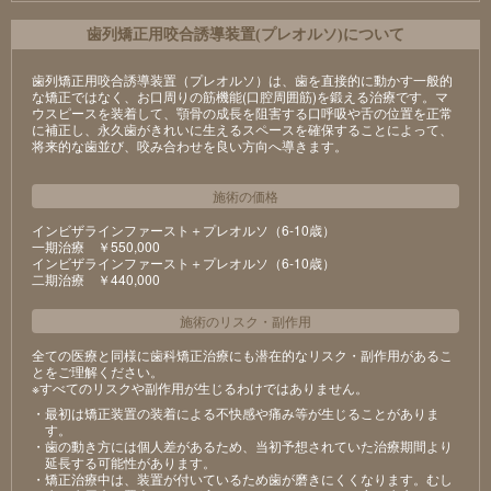
⻭列矯正⽤咬合誘導装置(プレオルソ)について
歯列矯正用咬合誘導装置（プレオルソ）は、歯を直接的に動かす一般的
な矯正ではなく、お口周りの筋機能(口腔周囲筋)を鍛える治療です。マ
ウスピースを装着して、顎骨の成長を阻害する口呼吸や舌の位置を正常
に補正し、永久歯がきれいに生えるスペースを確保することによって、
将来的な歯並び、咬み合わせを良い方向へ導きます。
施術の価格
インビザラインファースト＋プレオルソ（6-10歳）
⼀期治療 ￥550,000
インビザラインファースト＋プレオルソ（6-10歳）
⼆期治療 ￥440,000
施術のリスク
・
副作用
全ての医療と同様に歯科矯正治療にも潜在的なリスク・副作用があるこ
とをご理解ください。
※すべてのリスクや副作用が生じるわけではありません。
・最初は矯正装置の装着による不快感や痛み等が⽣じることがありま
す。
・⻭の動き⽅には個⼈差があるため、当初予想されていた治療期間より
延⻑する可能性があります。
・矯正治療中は、装置が付いているため⻭が磨きにくくなります。むし