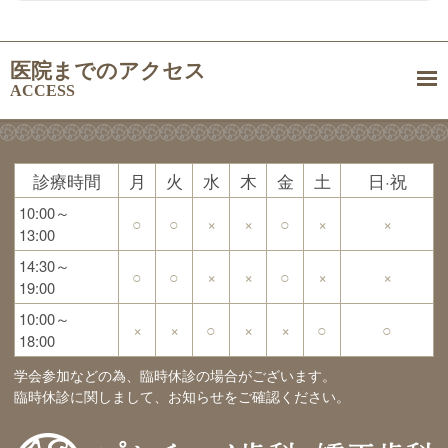
医院までのアクセス
ACCESS
診療時間
月
火
水
木
金
土
日·祝
10:00～
○
○
×
×
○
×
×
13:00
14:30～
○
○
×
×
○
×
×
19:00
10:00～
×
×
○
×
×
○
○
18:00
学会参加などの為、臨時休診の場合がございます。
臨時休診に関しまして、お知らせをご確認ください。