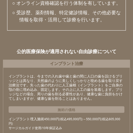
○ オンライン資格確認を行う体制を有しています。
○ 受診歴、薬剤情報、特定健診情報、その他必要な
情報を取得・活用して診療を行います。
公的医療保険が適用されない自由診療について
インプラント治療
インプラントは、今までの入れ歯や歯と歯の間に人口の歯を設けるブリ
ッジとは異なり、天然歯のように美しくしっかりと咬める歯を取り戻す
治療法です。失った歯の代わりに人工歯根（インプラント）をご自身の
顎の骨に埋め込み、固定します。その上に人工の歯を装着します。ブリ
ッジなどの場合、周りの歯を削る必要性があり、健康な歯に負担をかけ
てしまいますが、健康な歯を削ることはありません。
施術の価格
インプラント埋入施術
450,000円(税込495,000円)～550,000円(税込605,000
円)
サージカルガイド使用/10年保証込み