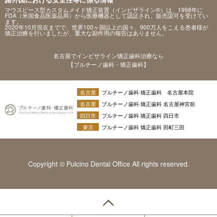
マウスピース型カスタムメイド矯正装置（インビザライン®）は、1998年に
FDA（米国食品医薬品局）から医療機器として認証され、販売認可を受けてい
ます。
2020年10月現在までで、世界100ヶ国以上の国々、900万人をこえる患者様が
矯正治療を行いましたが、重大な副作用の報告はありません。
名古屋でインビザライン矯正歯科治療なら
【プルチーノ歯科・矯正歯科】
名古屋
プルチーノ歯科·矯正歯科 名古屋本院
名古屋
プルチーノ歯科·矯正歯科 名古屋神宮前
四日市
プルチーノ歯科·矯正歯科 四日市
東京
プルチーノ歯科 矯正歯科 田町三田
Copyright © Pulcino Dental Office All rights reserved.