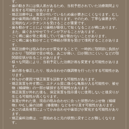
す。
・歯の動き方には個人差があるため、当初予想されていた治療期間より
延長する可能性があります。
・矯正治療中は、装置が付いているため歯が磨きにくくなります。むし
歯や歯周病の罹患リスクが高まります。そのため、丁寧な歯磨きや、
定期的なメンテナンスを受けることが重要です。
・歯を動かすことにより歯根が吸収して短くなることが稀にあります。
また、歯ぐきがやせてラインが下がることがあります。
・ごく稀に歯が骨と癒着していて歯が動かないことがあります。
・ごく稀に歯を動かすことで神経が障害を受けて壊死することがありま
す。
・矯正治療中は咬み合わせが変化することで、一時的に顎関節に負担が
かかり「顎関節で音が鳴る、あごが痛い、口が開けにくい」などの顎
関節症状が出ることがあります。
・様々な問題により、当初予定した治療計画を変更する可能性がありま
す。
・歯の形を修正したり、咬み合わせの微調整を行ったりする可能性があ
ります。
・何らかの要因で矯正装置を誤飲する可能性があります。
・矯正装置を外す際に、エナメル質に微小な亀裂が入る可能性や、被せ
物（補綴物）の一部が破損する可能性があります。
・矯正装置が外れた後も、保定装置を指示通りに使用しないと後戻りが
生じる可能性が高くなります。
・装置が外れた後、現在の咬み合わせに合った状態のかぶせ物（補綴
物）やむし歯の治療 （修復物）などをやり直す可能性があります。
・あごの成長発育によってかみ合わせや歯並びが変化する可能性があり
ます。
・矯正歯科治療は、一度始めると元の状態に戻すことが難しくなりま
す。