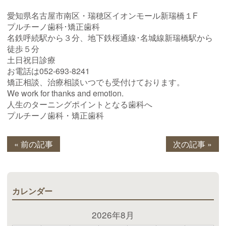
愛知県名古屋市南区・瑞穂区イオンモール新瑞橋１F
プルチーノ歯科･矯正歯科
名鉄呼続駅から３分、地下鉄桜通線･名城線新瑞橋駅から
徒歩５分
土日祝日診療
お電話は052-693-8241
矯正相談、治療相談いつでも受付けております。
We work for thanks and emotion.
人生のターニングポイントとなる歯科へ
プルチーノ歯科・矯正歯科
« 前の記事
次の記事 »
カレンダー
2026年8月