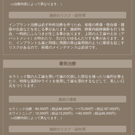
（※治療内容によって異なります。）
施術のリスク
・
副作用
インプラント治療は必ず外科治療を伴うため、術後の疼痛・咬合痛・腫
脹や出血などを生じる事があります。施術時、静脈内鎮静麻酔を行う場
合、一時的にふらつきが生じる事があります。上部の人工歯や土台（ア
バットメント）が外れたり、欠けたりゆるんだりする事があります。ま
た、インプラントも歯と同様に周囲の骨は歯周病のように吸収を起こす
リスクがあるので、術後のメインテナンスは必須です。
審美治療
セラミック製の⼈⼯⻭を⽤いて⻭の⽋損した部位を補ったり⻭列を整え
たり、特殊な薬剤やライトを使⽤して⻭を漂⽩するなどして、美しい⼝
元をつくります。
施術の価格
セラミック治療：80,000円（税込88,000円）〜170,000円（税込187,000円）
ホワイトニング：12,000円（税込13,200円）〜60,000円（税込66,000円）
（※治療内容によって異なります。）
施術のリスク
・
副作用