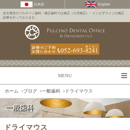
名古屋市のプルチーノ歯科・矯正歯科では矯正（小児矯正）・インビザラインの矯正
診療を行っております。
MENU
ホーム
>
ブログ
>
一般歯科
>
ドライマウス
一般歯科
ドライマウス