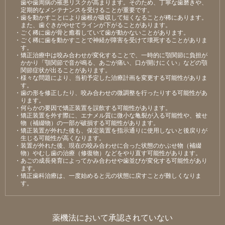
⻭や⻭周病の罹患リスクが⾼まります。そのため、丁寧な⻭磨きや、
定期的なメンテナンスを受けることが重要です。
・⻭を動かすことにより⻭根が吸収して短くなることが稀にあります。
また、⻭ぐきがやせてラインが下がることがあります。
・ごく稀に⻭が⾻と癒着していて⻭が動かないことがあります。
・ごく稀に⻭を動かすことで神経が障害を受けて壊死することがありま
す。
・矯正治療中は咬み合わせが変化することで、⼀時的に顎関節に負担が
かかり「顎関節で⾳が鳴る、あごが痛い、⼝が開けにくい」などの顎
関節症状が出ることがあります。
・様々な問題により、当初予定した治療計画を変更する可能性がありま
す。
・⻭の形を修正したり、咬み合わせの微調整を⾏ったりする可能性があ
ります。
・何らかの要因で矯正装置を誤飲する可能性があります。
・矯正装置を外す際に、エナメル質に微⼩な⻲裂が⼊る可能性や、被せ
物（補綴物）の⼀部が破損する可能性があります。
・矯正装置が外れた後も、保定装置を指⽰通りに使⽤しないと後戻りが
⽣じる可能性が⾼くなります。
・装置が外れた後、現在の咬み合わせに合った状態のかぶせ物（補綴
物）やむし⻭の治療（修復物）などをやり直す可能性があります。
・あごの成⻑発育によってかみ合わせや⻭並びが変化する可能性があり
ます。
・矯正⻭科治療は、⼀度始めると元の状態に戻すことが難しくなりま
す。
薬機法において承認されていない