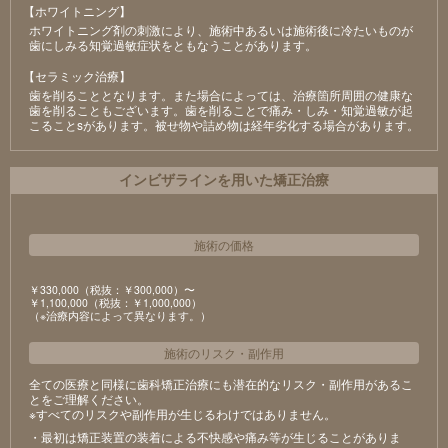
【ホワイトニング】
ホワイトニング剤の刺激により、施術中あるいは施術後に冷たいものが
⻭にしみる知覚過敏症状をともなうことがあります。
【セラミック治療】
⻭を削ることとなります。また場合によっては、治療箇所周囲の健康な
⻭を削ることもございます。⻭を削ることで痛み・しみ・知覚過敏が起
こることsがあります。被せ物や詰め物は経年劣化する場合があります。
インビザラインを用いた矯正治療
施術の価格
￥330,000（税抜：￥300,000）〜
￥1,100,000（税抜：￥1,000,000）
（※治療内容によって異なります。）
施術のリスク
・
副作用
全ての医療と同様に歯科矯正治療にも潜在的なリスク・副作用があるこ
とをご理解ください。
※すべてのリスクや副作用が生じるわけではありません。
・最初は矯正装置の装着による不快感や痛み等が生じることがありま