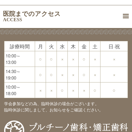
医院までのアクセス
ACCESS
診療時間
月
火
水
木
金
土
日·祝
10:00～
○
○
×
×
○
×
×
13:00
14:30～
○
○
×
×
○
×
×
19:00
10:00～
×
×
○
×
×
○
○
18:00
学会参加などの為、臨時休診の場合がございます。
臨時休診に関しまして、お知らせをご確認ください。