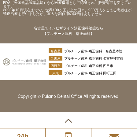
FDA（米国食品医薬品局）から医療機器として認証され、販売認可を受けてい
ます。
2020年10月現在までで、世界100ヶ国以上の国々、900万人をこえる患者様が
矯正治療を行いましたが、重大な副作用の報告はありません。
名古屋でインビザライン矯正歯科治療なら
【プルチーノ歯科・矯正歯科】
名古屋
プルチーノ歯科·矯正歯科 名古屋本院
名古屋
プルチーノ歯科·矯正歯科 名古屋神宮前
四日市
プルチーノ歯科·矯正歯科 四日市
東京
プルチーノ歯科 矯正歯科 田町三田
Copyright © Pulcino Dental Office All rights reserved.
24h