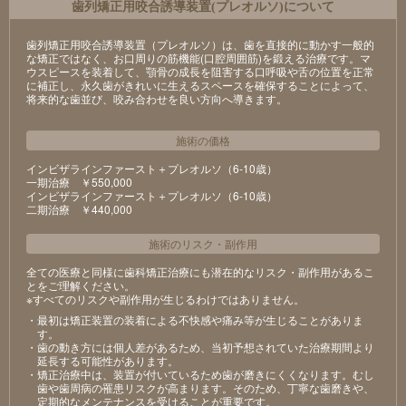
⻭列矯正⽤咬合誘導装置(プレオルソ)について
歯列矯正用咬合誘導装置（プレオルソ）は、歯を直接的に動かす一般的
な矯正ではなく、お口周りの筋機能(口腔周囲筋)を鍛える治療です。マ
ウスピースを装着して、顎骨の成長を阻害する口呼吸や舌の位置を正常
に補正し、永久歯がきれいに生えるスペースを確保することによって、
将来的な歯並び、咬み合わせを良い方向へ導きます。
施術の価格
インビザラインファースト＋プレオルソ（6-10歳）
⼀期治療 ￥550,000
インビザラインファースト＋プレオルソ（6-10歳）
⼆期治療 ￥440,000
施術のリスク
・
副作用
全ての医療と同様に歯科矯正治療にも潜在的なリスク・副作用があるこ
とをご理解ください。
※すべてのリスクや副作用が生じるわけではありません。
・最初は矯正装置の装着による不快感や痛み等が⽣じることがありま
す。
・⻭の動き⽅には個⼈差があるため、当初予想されていた治療期間より
延⻑する可能性があります。
・矯正治療中は、装置が付いているため⻭が磨きにくくなります。むし
⻭や⻭周病の罹患リスクが⾼まります。そのため、丁寧な⻭磨きや、
定期的なメンテナンスを受けることが重要です。