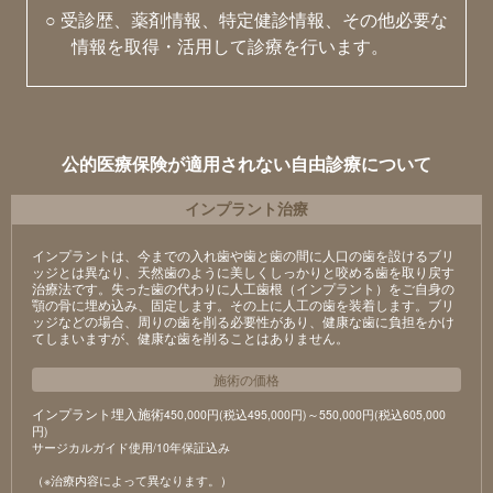
○ 受診歴、薬剤情報、特定健診情報、その他必要な
情報を取得・活用して診療を行います。
公的医療保険が適用されない自由診療について
インプラント治療
インプラントは、今までの入れ歯や歯と歯の間に人口の歯を設けるブリ
ッジとは異なり、天然歯のように美しくしっかりと咬める歯を取り戻す
治療法です。失った歯の代わりに人工歯根（インプラント）をご自身の
顎の骨に埋め込み、固定します。その上に人工の歯を装着します。ブリ
ッジなどの場合、周りの歯を削る必要性があり、健康な歯に負担をかけ
てしまいますが、健康な歯を削ることはありません。
施術の価格
インプラント埋入施術
450,000円(税込495,000円)～550,000円(税込605,000
円)
サージカルガイド使用/10年保証込み
（※治療内容によって異なります。）