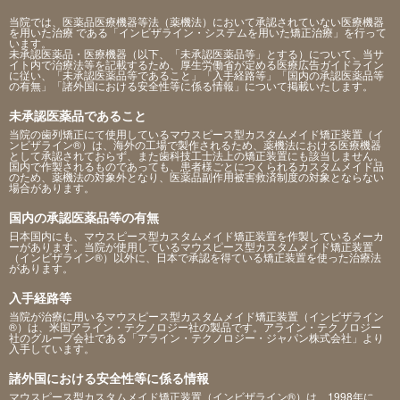
当院では、医薬品医療機器等法（薬機法）において承認されていない医療機器
を用いた治療 である「インビザライン・システムを用いた矯正治療」を行って
います。
未承認医薬品・医療機器（以下、「未承認医薬品等」とする）について、当サ
イト内で治療法等を記載するため、厚生労働省が定める医療広告ガイドライン
に従い、「未承認医薬品等であること」「入手経路等」「国内の承認医薬品等
の有無」「諸外国における安全性等に係る情報」について掲載いたします。
未承認医薬品であること
当院の歯列矯正にて使用しているマウスピース型カスタムメイド矯正装置（イ
ンビザライン®）は、海外の工場で製作されるため、薬機法における医療機器
として承認されておらず、また歯科技工士法上の矯正装置にも該当しません。
国内で作製されるものであっても、患者様ごとにつくられるカスタムメイド品
のため、薬機法の対象外となり、医薬品副作用被害救済制度の対象とならない
場合があります。
国内の承認医薬品等の有無
日本国内にも、マウスピース型カスタムメイド矯正装置を作製しているメーカ
ーがあります。当院が使用しているマウスピース型カスタムメイド矯正装置
（インビザライン®）以外に、日本で承認を得ている矯正装置を使った治療法
があります。
入手経路等
当院が治療に用いるマウスピース型カスタムメイド矯正装置（インビザライン
®）は、米国アライン・テクノロジー社の製品です。アライン・テクノロジー
社のグループ会社である「アライン・テクノロジー・ジャパン株式会社」より
入手しています。
諸外国における安全性等に係る情報
マウスピース型カスタムメイド矯正装置（インビザライン®）は、1998年に