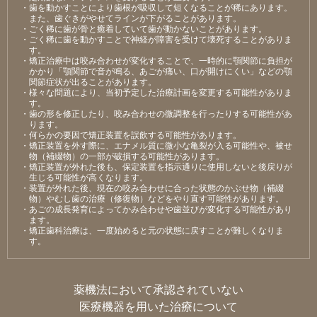
・⻭を動かすことにより⻭根が吸収して短くなることが稀にあります。
また、⻭ぐきがやせてラインが下がることがあります。
・ごく稀に⻭が⾻と癒着していて⻭が動かないことがあります。
・ごく稀に⻭を動かすことで神経が障害を受けて壊死することがありま
す。
・矯正治療中は咬み合わせが変化することで、⼀時的に顎関節に負担が
かかり「顎関節で⾳が鳴る、あごが痛い、⼝が開けにくい」などの顎
関節症状が出ることがあります。
・様々な問題により、当初予定した治療計画を変更する可能性がありま
す。
・⻭の形を修正したり、咬み合わせの微調整を⾏ったりする可能性があ
ります。
・何らかの要因で矯正装置を誤飲する可能性があります。
・矯正装置を外す際に、エナメル質に微⼩な⻲裂が⼊る可能性や、被せ
物（補綴物）の⼀部が破損する可能性があります。
・矯正装置が外れた後も、保定装置を指⽰通りに使⽤しないと後戻りが
⽣じる可能性が⾼くなります。
・装置が外れた後、現在の咬み合わせに合った状態のかぶせ物（補綴
物）やむし⻭の治療（修復物）などをやり直す可能性があります。
・あごの成⻑発育によってかみ合わせや⻭並びが変化する可能性があり
ます。
・矯正⻭科治療は、⼀度始めると元の状態に戻すことが難しくなりま
す。
薬機法において承認されていない
医療機器を用いた治療について