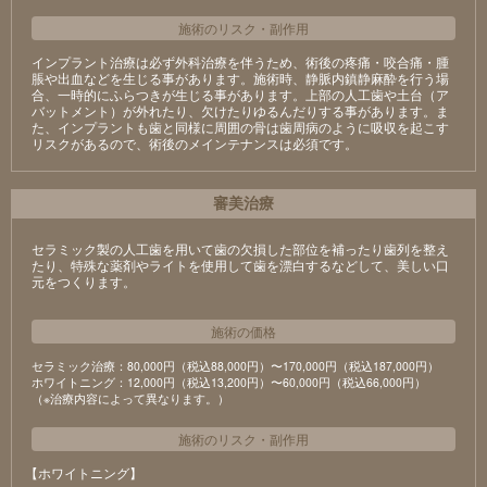
施術のリスク
・
副作用
インプラント治療は必ず外科治療を伴うため、術後の疼痛・咬合痛・腫
脹や出血などを生じる事があります。施術時、静脈内鎮静麻酔を行う場
合、一時的にふらつきが生じる事があります。上部の人工歯や土台（ア
バットメント）が外れたり、欠けたりゆるんだりする事があります。ま
た、インプラントも歯と同様に周囲の骨は歯周病のように吸収を起こす
リスクがあるので、術後のメインテナンスは必須です。
審美治療
セラミック製の⼈⼯⻭を⽤いて⻭の⽋損した部位を補ったり⻭列を整え
たり、特殊な薬剤やライトを使⽤して⻭を漂⽩するなどして、美しい⼝
元をつくります。
施術の価格
セラミック治療：80,000円（税込88,000円）〜170,000円（税込187,000円）
ホワイトニング：12,000円（税込13,200円）〜60,000円（税込66,000円）
（※治療内容によって異なります。）
施術のリスク
・
副作用
【ホワイトニング】