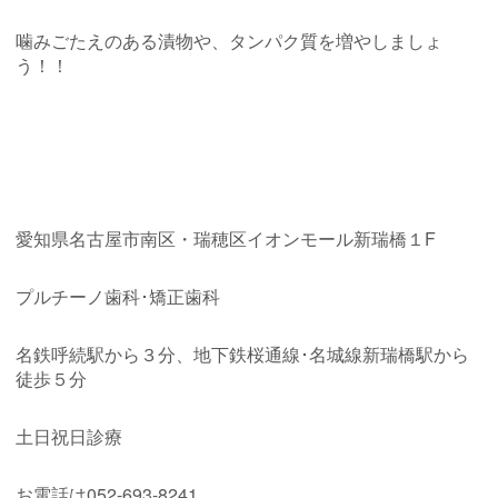
噛みごたえのある漬物や、タンパク質を増やしましょ
う！！
愛知県名古屋市南区・瑞穂区イオンモール新瑞橋１
F
プルチーノ歯科･矯正歯科
名鉄呼続駅から３分、地下鉄桜通線･名城線新瑞橋駅から
徒歩５分
土日祝日診療
お電話は
052-693-8241