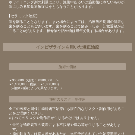
ホワイトニング剤の刺激により、施術中あるいは施術後に冷たいものが
⻭にしみる知覚過敏症状をともなうことがあります。
【セラミック治療】
⻭を削ることとなります。また場合によっては、治療箇所周囲の健康な
⻭を削ることもございます。⻭を削ることで痛み・しみ・知覚過敏が起
こることsがあります。被せ物や詰め物は経年劣化する場合があります。
インビザラインを用いた矯正治療
施術の価格
￥330,000（税抜：￥300,000）〜
￥1,100,000（税抜：￥1,000,000）
（※治療内容によって異なります。）
施術のリスク
・
副作用
全ての医療と同様に歯科矯正治療にも潜在的なリスク・副作用があるこ
とをご理解ください。
※すべてのリスクや副作用が生じるわけではありません。
・最初は矯正装置の装着による不快感や痛み等が生じることがありま
す。
・歯の動き方には個人差があるため、当初予想されていた治療期間より