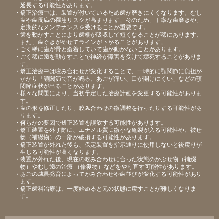
延長する可能性があります。
・矯正治療中は、装置が付いているため歯が磨きにくくなります。むし
歯や歯周病の罹患リスクが高まります。そのため、丁寧な歯磨きや、
定期的なメンテナンスを受けることが重要です。
・歯を動かすことにより歯根が吸収して短くなることが稀にあります。
また、歯ぐきがやせてラインが下がることがあります。
・ごく稀に歯が骨と癒着していて歯が動かないことがあります。
・ごく稀に歯を動かすことで神経が障害を受けて壊死することがありま
す。
・矯正治療中は咬み合わせが変化することで、一時的に顎関節に負担が
かかり「顎関節で音が鳴る、あごが痛い、口が開けにくい」などの顎
関節症状が出ることがあります。
・様々な問題により、当初予定した治療計画を変更する可能性がありま
す。
・歯の形を修正したり、咬み合わせの微調整を行ったりする可能性があ
ります。
・何らかの要因で矯正装置を誤飲する可能性があります。
・矯正装置を外す際に、エナメル質に微小な亀裂が入る可能性や、被せ
物（補綴物）の一部が破損する可能性があります。
・矯正装置が外れた後も、保定装置を指示通りに使用しないと後戻りが
生じる可能性が高くなります。
・装置が外れた後、現在の咬み合わせに合った状態のかぶせ物（補綴
物）やむし歯の治療 （修復物）などをやり直す可能性があります。
・あごの成長発育によってかみ合わせや歯並びが変化する可能性があり
ます。
・矯正歯科治療は、一度始めると元の状態に戻すことが難しくなりま
す。