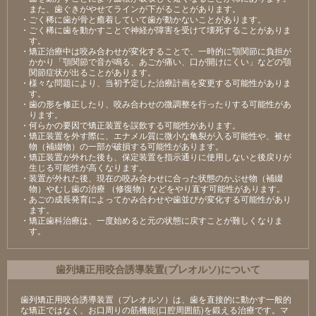
また、歯ぐきがやせてラインが下がることがあります。
・ごく稀に歯が骨と癒着していて歯が動かないことがあります。
・ごく稀に歯を動かすことで神経が障害を受けて壊死することがありま
す。
・矯正治療中は咬み合わせが変化することで、一時的に顎関節に負担が
かかり「顎関節で音が鳴る、あごが痛い、口が開けにくい」などの顎
関節症状が出ることがあります。
・様々な問題により、当初予定した治療計画を変更する可能性がありま
す。
・歯の形を修正したり、咬み合わせの微調整を行ったりする可能性があ
ります。
・何らかの要因で矯正装置を誤飲する可能性があります。
・矯正装置を外す際に、エナメル質に微小な亀裂が入る可能性や、被せ
物（補綴物）の一部が破損する可能性があります。
・矯正装置が外れた後も、保定装置を指示通りに使用しないと後戻りが
生じる可能性が高くなります。
・装置が外れた後、現在の咬み合わせに合った状態のかぶせ物（補綴
物）やむし歯の治療 （修復物）などをやり直す可能性があります。
・あごの成長発育によってかみ合わせや歯並びが変化する可能性があり
ます。
・矯正歯科治療は、一度始めると元の状態に戻すことが難しくなりま
す。
⻭列矯正⽤咬合誘導装置(プレオルソ)について
歯列矯正用咬合誘導装置（プレオルソ）は、歯を直接的に動かす一般的
な矯正ではなく、お口周りの筋機能(口腔周囲筋)を鍛える治療です。マ