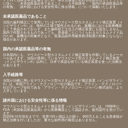
に従い、「未承認医薬品等であること」「入手経路等」「国内の承認医薬品等
の有無」「諸外国における安全性等に係る情報」について掲載いたします。
未承認医薬品であること
当院の歯列矯正にて使用しているマウスピース型カスタムメイド矯正装置（イ
ンビザライン®）は、海外の工場で製作されるため、薬機法における医療機器
として承認されておらず、また歯科技工士法上の矯正装置にも該当しません。
国内で作製されるものであっても、患者様ごとにつくられるカスタムメイド品
のため、薬機法の対象外となり、医薬品副作用被害救済制度の対象とならない
場合があります。
国内の承認医薬品等の有無
日本国内にも、マウスピース型カスタムメイド矯正装置を作製しているメーカ
ーがあります。当院が使用しているマウスピース型カスタムメイド矯正装置
（インビザライン®）以外に、日本で承認を得ている矯正装置を使った治療法
があります。
入手経路等
当院が治療に用いるマウスピース型カスタムメイド矯正装置（インビザライン
®）は、米国アライン・テクノロジー社の製品です。アライン・テクノロジー
社のグループ会社である「アライン・テクノロジー・ジャパン株式会社」より
入手しています。
諸外国における安全性等に係る情報
マウスピース型カスタムメイド矯正装置（インビザライン®）は、1998年に
FDA（米国食品医薬品局）から医療機器として認証され、販売認可を受けてい
ます。
2020年10月現在までで、世界100ヶ国以上の国々、900万人をこえる患者様が
矯正治療を行いましたが、重大な副作用の報告はありません。