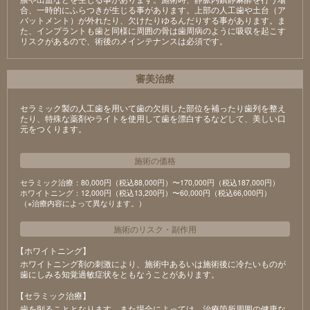
合、一時的にふらつきが生じる事があります。上部の人工歯や土台（ア
バットメント）が外れたり、欠けたりゆるんだりする事があります。ま
た、インプラントも歯と同様に周囲の骨は歯周病のように吸収を起こす
リスクがあるので、術後のメインテナンスは必須です。
審美治療
セラミック製の⼈⼯⻭を⽤いて⻭の⽋損した部位を補ったり⻭列を整え
たり、特殊な薬剤やライトを使⽤して⻭を漂⽩するなどして、美しい⼝
元をつくります。
施術の価格
セラミック治療：80,000円（税込88,000円）〜170,000円（税込187,000円）
ホワイトニング：12,000円（税込13,200円）〜60,000円（税込66,000円）
（※治療内容によって異なります。）
施術のリスク
・
副作用
【ホワイトニング】
ホワイトニング剤の刺激により、施術中あるいは施術後に冷たいものが
⻭にしみる知覚過敏症状をともなうことがあります。
【セラミック治療】
⻭を削ることとなります。また場合によっては、治療箇所周囲の健康な