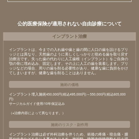
公的医療保険が適用されない自由診療について
インプラント治療
インプラントは、今までの入れ歯や歯と歯の間に人口の歯を設けるブリ
ッジとは異なり、天然歯のように美しくしっかりと咬める歯を取り戻す
治療法です。失った歯の代わりに人工歯根（インプラント）をご自身の
顎の骨に埋め込み、固定します。その上に人工の歯を装着します。ブリ
ッジなどの場合、周りの歯を削る必要性があり、健康な歯に負担をかけ
てしまいますが、健康な歯を削ることはありません。
施術の価格
インプラント埋入施術
450,000円(税込495,000円)～550,000円(税込605,000
円)
サージカルガイド使用/10年保証込み
（※治療内容によって異なります。）
施術のリスク
・
副作用
インプラント治療は必ず外科治療を伴うため、術後の疼痛・咬合痛・腫
脹や出血などを生じる事があります。施術時、静脈内鎮静麻酔を行う場