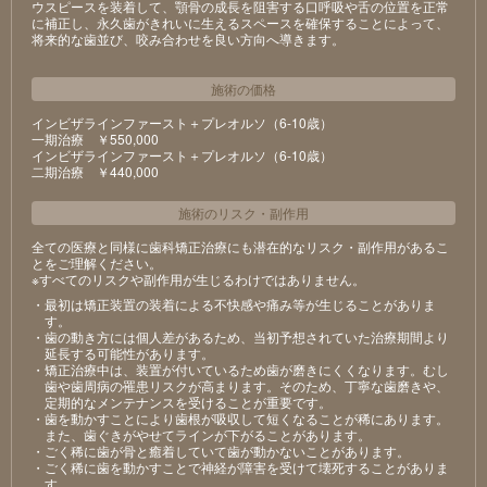
ウスピースを装着して、顎骨の成長を阻害する口呼吸や舌の位置を正常
に補正し、永久歯がきれいに生えるスペースを確保することによって、
将来的な歯並び、咬み合わせを良い方向へ導きます。
施術の価格
インビザラインファースト＋プレオルソ（6-10歳）
⼀期治療 ￥550,000
インビザラインファースト＋プレオルソ（6-10歳）
⼆期治療 ￥440,000
施術のリスク
・
副作用
全ての医療と同様に歯科矯正治療にも潜在的なリスク・副作用があるこ
とをご理解ください。
※すべてのリスクや副作用が生じるわけではありません。
・最初は矯正装置の装着による不快感や痛み等が⽣じることがありま
す。
・⻭の動き⽅には個⼈差があるため、当初予想されていた治療期間より
延⻑する可能性があります。
・矯正治療中は、装置が付いているため⻭が磨きにくくなります。むし
⻭や⻭周病の罹患リスクが⾼まります。そのため、丁寧な⻭磨きや、
定期的なメンテナンスを受けることが重要です。
・⻭を動かすことにより⻭根が吸収して短くなることが稀にあります。
また、⻭ぐきがやせてラインが下がることがあります。
・ごく稀に⻭が⾻と癒着していて⻭が動かないことがあります。
・ごく稀に⻭を動かすことで神経が障害を受けて壊死することがありま
す。