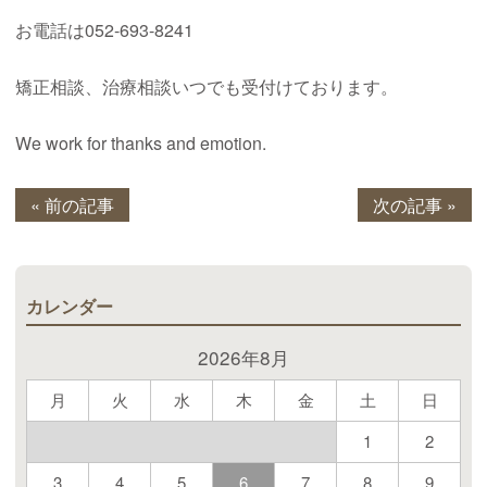
お電話は052-693-8241
矯正相談、治療相談いつでも受付けております。
We work for thanks and emotion.
« 前の記事
次の記事 »
カレンダー
2026年8月
月
火
水
木
金
土
日
1
2
3
4
5
6
7
8
9