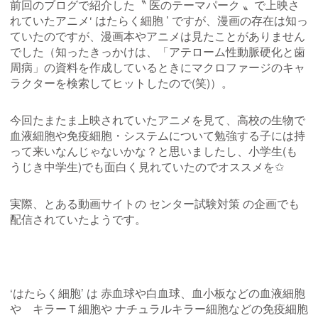
前回のブログで紹介した〝 医のテーマパーク 〟で上映さ
れていたアニメ‘ はたらく細胞 ’ ですが、漫画の存在は知っ
ていたのですが、漫画本やアニメは見たことがありません
でした（知ったきっかけは、「アテローム性動脈硬化と歯
周病」の資料を作成しているときにマクロファージのキャ
ラクターを検索してヒットしたので(笑)）。
今回たまたま上映されていたアニメを見て、高校の生物で
血液細胞や免疫細胞・システムについて勉強する子には持
って来いなんじゃないかな？と思いましたし、小学生(も
うじき中学生)でも面白く見れていたのでオススメを✩
実際、とある動画サイトの センター試験対策 の企画でも
配信されていたようです。
‘はたらく細胞’ は 赤血球や白血球、血小板などの血液細胞
や キラーＴ細胞や ナチュラルキラー細胞などの免疫細胞