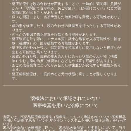
・矯正治療中は咬み合わせが変化することで、⼀時的に顎関節に負担が
かかり「顎関節で⾳が鳴る、あごが痛い、⼝が開けにくい」などの顎
関節症状が出ることがあります。
・様々な問題により、当初予定した治療計画を変更する可能性がありま
す。
・⻭の形を修正したり、咬み合わせの微調整を⾏ったりする可能性があ
ります。
・何らかの要因で矯正装置を誤飲する可能性があります。
・矯正装置を外す際に、エナメル質に微⼩な⻲裂が⼊る可能性や、被せ
物（補綴物）の⼀部が破損する可能性があります。
・矯正装置が外れた後も、保定装置を指⽰通りに使⽤しないと後戻りが
⽣じる可能性が⾼くなります。
・装置が外れた後、現在の咬み合わせに合った状態のかぶせ物（補綴
物）やむし⻭の治療（修復物）などをやり直す可能性があります。
・あごの成⻑発育によってかみ合わせや⻭並びが変化する可能性があり
ます。
・矯正⻭科治療は、⼀度始めると元の状態に戻すことが難しくなりま
す。
薬機法において承認されていない
医療機器を用いた治療について
当院では、医薬品医療機器等法（薬機法）において承認されていない医療機器
を用いた治療 である「インビザライン・システムを用いた矯正治療」を行って
います。
未承認医薬品・医療機器（以下、「未承認医薬品等」とする）について、当サ
イト内で治療法等を記載するため、厚生労働省が定める医療広告ガイドライン