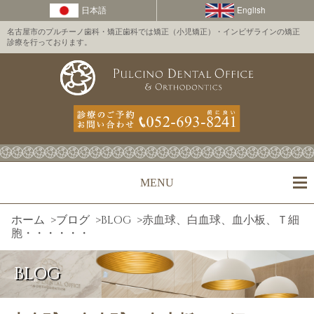
名古屋市のプルチーノ歯科・矯正歯科では矯正（小児矯正）・インビザラインの矯正
診療を行っております。
MENU
ホーム
>
ブログ
>
BLOG
>
赤血球、白血球、血小板、Ｔ細
胞・・・・・・
BLOG