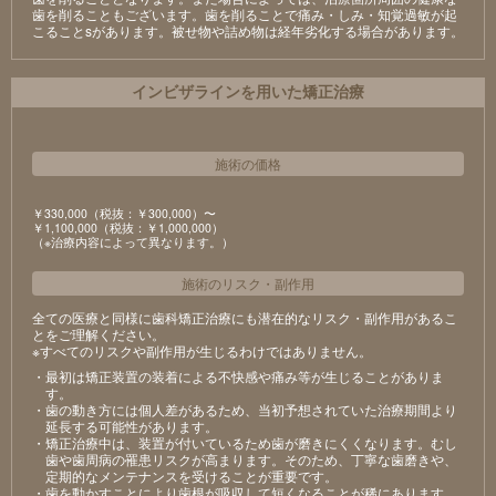
⻭を削ることもございます。⻭を削ることで痛み・しみ・知覚過敏が起
こることsがあります。被せ物や詰め物は経年劣化する場合があります。
インビザラインを用いた矯正治療
施術の価格
￥330,000（税抜：￥300,000）〜
￥1,100,000（税抜：￥1,000,000）
（※治療内容によって異なります。）
施術のリスク
・
副作用
全ての医療と同様に歯科矯正治療にも潜在的なリスク・副作用があるこ
とをご理解ください。
※すべてのリスクや副作用が生じるわけではありません。
・最初は矯正装置の装着による不快感や痛み等が生じることがありま
す。
・歯の動き方には個人差があるため、当初予想されていた治療期間より
延長する可能性があります。
・矯正治療中は、装置が付いているため歯が磨きにくくなります。むし
歯や歯周病の罹患リスクが高まります。そのため、丁寧な歯磨きや、
定期的なメンテナンスを受けることが重要です。
・歯を動かすことにより歯根が吸収して短くなることが稀にあります。