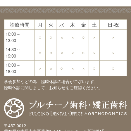
診療時間
月
火
水
木
金
土
日·祝
10:00～
○
○
×
×
○
×
×
13:00
14:30～
○
○
×
×
○
×
×
19:00
10:00～
×
×
○
×
×
○
○
18:00
学会参加などの為、臨時休診の場合がございます。
臨時休診に関しまして、お知らせをご確認ください。
〒457-0012
愛知県名古屋市南区菊住1-7-10 イオンモール新瑞橋1F