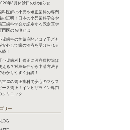
2026年3月休診日のお知らせ
歯科医師の小児や矯正歯科の専門
性の証明！日本の小児歯科学会や
矯正歯科学会が認定する認定医や
専門医の名簿とは
小児歯科の笑気麻酔とは？子ども
が安心して歯の治療を受けられる
麻酔！
【小児歯科】矯正に医療費控除は
使える？対象条件から申請方法ま
でわかりやすく解説！
名古屋の矯正歯科で安心のマウス
ピース矯正！インビザライン専門
のクリニック
ゴリー
BLOG
PMTC