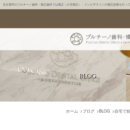
名古屋市のプルチーノ歯科・矯正歯科では矯正（小児矯正）・インビザラインの矯正診療を行っ
BLOG
ホーム
>
ブログ
>
BLOG
>
自宅で始