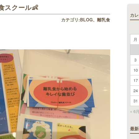
食スクール👶
カレ
カテゴリ:
BLOG
離乳食
月
3
10
17
24
31
« 6
最新