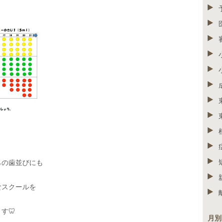
らの歯並びにも
食スクールを
ます
🦷
月別