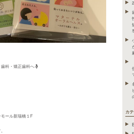
ノ歯科・矯正歯科へ
🤱
カテ
ンモール新瑞橋１
F
す。