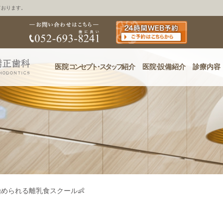
ております。
医院
コンセプ
ト・
スタッフ
紹介
医
院・
設備紹介
診療内容
められる離乳食スクール👶