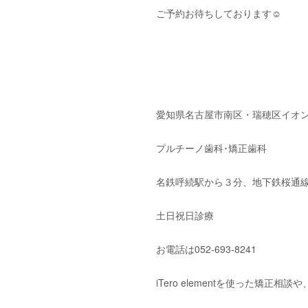
ご予約お待ちしております
☺️
愛知県名古屋市南区・瑞穂区イオ
プルチーノ歯科･矯正歯科
名鉄呼続駅から３分、地下鉄桜通線
土日祝日診療
お電話は
052-693-8241
iTero element
を使った矯正相談や