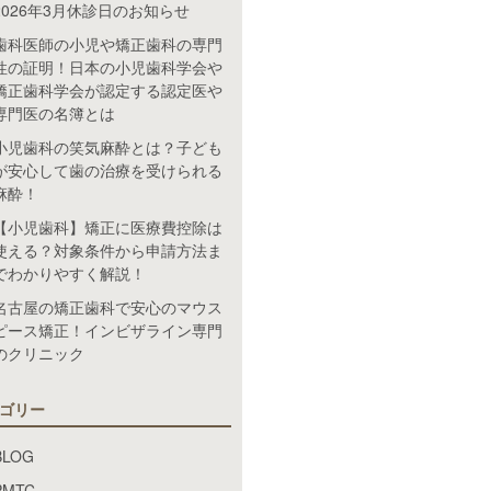
2026年3月休診日のお知らせ
歯科医師の小児や矯正歯科の専門
性の証明！日本の小児歯科学会や
矯正歯科学会が認定する認定医や
専門医の名簿とは
小児歯科の笑気麻酔とは？子ども
が安心して歯の治療を受けられる
麻酔！
【小児歯科】矯正に医療費控除は
使える？対象条件から申請方法ま
でわかりやすく解説！
名古屋の矯正歯科で安心のマウス
ピース矯正！インビザライン専門
のクリニック
ゴリー
BLOG
PMTC