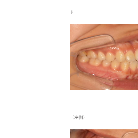
⇓
〈左側〉