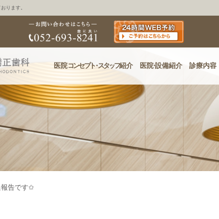
ております。
医院
コンセプ
ト・
スタッフ
紹介
医
院・
設備紹介
診療内容
過報告です✩