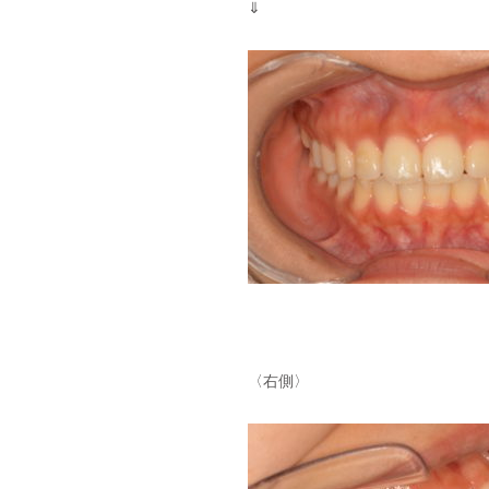
⇓
〈右側〉