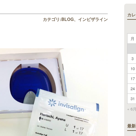
カレ
カテゴリ:
BLOG
インビザライン
月
3
10
17
24
31
« 6
最新