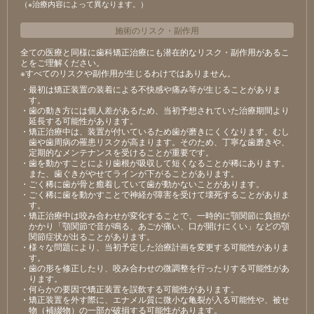
（※治療内容によって異なります。）
施術のリスク
・
副作用
全ての医療と同様に歯科矯正治療にも潜在的なリスク・副作用があるこ
とをご理解ください。
※すべてのリスクや副作用が生じるわけではありません。
・最初は矯正装置の装着による不快感や痛み等が生じることがありま
す。
・歯の動き方には個人差があるため、当初予想されていた治療期間より
延長する可能性があります。
・矯正治療中は、装置が付いているため歯が磨きにくくなります。むし
歯や歯周病の罹患リスクが高まります。そのため、丁寧な歯磨きや、
定期的なメンテナンスを受けることが重要です。
・歯を動かすことにより歯根が吸収して短くなることが稀にあります。
また、歯ぐきがやせてラインが下がることがあります。
・ごく稀に歯が骨と癒着していて歯が動かないことがあります。
・ごく稀に歯を動かすことで神経が障害を受けて壊死することがありま
す。
・矯正治療中は咬み合わせが変化することで、一時的に顎関節に負担が
かかり「顎関節で音が鳴る、あごが痛い、口が開けにくい」などの顎
関節症状が出ることがあります。
・様々な問題により、当初予定した治療計画を変更する可能性がありま
す。
・歯の形を修正したり、咬み合わせの微調整を行ったりする可能性があ
ります。
・何らかの要因で矯正装置を誤飲する可能性があります。
・矯正装置を外す際に、エナメル質に微小な亀裂が入る可能性や、被せ
物（補綴物）の一部が破損する可能性があります。