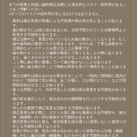
全ての医療と同様に歯科矯正治療にも潜在的なリスク・副作用があるこ
とをご理解ください。
※すべてのリスクや副作用が生じるわけではありません。
・最初は矯正装置の装着による不快感や痛み等が⽣じることがありま
す。
・⻭の動き⽅には個⼈差があるため、当初予想されていた治療期間より
延⻑する可能性があります。
・矯正治療中は、装置が付いているため⻭が磨きにくくなります。むし
⻭や⻭周病の罹患リスクが⾼まります。そのため、丁寧な⻭磨きや、
定期的なメンテナンスを受けることが重要です。
・⻭を動かすことにより⻭根が吸収して短くなることが稀にあります。
また、⻭ぐきがやせてラインが下がることがあります。
・ごく稀に⻭が⾻と癒着していて⻭が動かないことがあります。
・ごく稀に⻭を動かすことで神経が障害を受けて壊死することがありま
す。
・矯正治療中は咬み合わせが変化することで、⼀時的に顎関節に負担が
かかり「顎関節で⾳が鳴る、あごが痛い、⼝が開けにくい」などの顎
関節症状が出ることがあります。
・様々な問題により、当初予定した治療計画を変更する可能性がありま
す。
・⻭の形を修正したり、咬み合わせの微調整を⾏ったりする可能性があ
ります。
・何らかの要因で矯正装置を誤飲する可能性があります。
・矯正装置を外す際に、エナメル質に微⼩な⻲裂が⼊る可能性や、被せ
物（補綴物）の⼀部が破損する可能性があります。
・矯正装置が外れた後も、保定装置を指⽰通りに使⽤しないと後戻りが
⽣じる可能性が⾼くなります。
・装置が外れた後、現在の咬み合わせに合った状態のかぶせ物（補綴
物）やむし⻭の治療（修復物）などをやり直す可能性があります。