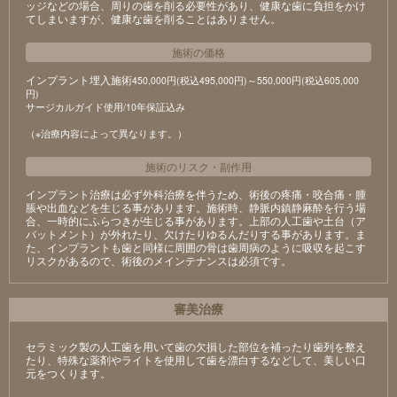
ッジなどの場合、周りの歯を削る必要性があり、健康な歯に負担をかけ
てしまいますが、健康な歯を削ることはありません。
施術の価格
インプラント埋入施術
450,000円(税込495,000円)～550,000円(税込605,000
円)
サージカルガイド使用/10年保証込み
（※治療内容によって異なります。）
施術のリスク
・
副作用
インプラント治療は必ず外科治療を伴うため、術後の疼痛・咬合痛・腫
脹や出血などを生じる事があります。施術時、静脈内鎮静麻酔を行う場
合、一時的にふらつきが生じる事があります。上部の人工歯や土台（ア
バットメント）が外れたり、欠けたりゆるんだりする事があります。ま
た、インプラントも歯と同様に周囲の骨は歯周病のように吸収を起こす
リスクがあるので、術後のメインテナンスは必須です。
審美治療
セラミック製の⼈⼯⻭を⽤いて⻭の⽋損した部位を補ったり⻭列を整え
たり、特殊な薬剤やライトを使⽤して⻭を漂⽩するなどして、美しい⼝
元をつくります。