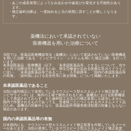
・あごの成⻑発育によってかみ合わせや⻭並びが変化する可能性があり
ます。
・矯正⻭科治療は、⼀度始めると元の状態に戻すことが難しくなりま
す。
薬機法において承認されていない
医療機器を用いた治療について
当院では、医薬品医療機器等法（薬機法）において承認されていない医療機器
を用いた治療 である「インビザライン・システムを用いた矯正治療」を行って
います。
未承認医薬品・医療機器（以下、「未承認医薬品等」とする）について、当サ
イト内で治療法等を記載するため、厚生労働省が定める医療広告ガイドライン
に従い、「未承認医薬品等であること」「入手経路等」「国内の承認医薬品等
の有無」「諸外国における安全性等に係る情報」について掲載いたします。
未承認医薬品であること
当院の歯列矯正にて使用しているマウスピース型カスタムメイド矯正装置（イ
ンビザライン®）は、海外の工場で製作されるため、薬機法における医療機器
として承認されておらず、また歯科技工士法上の矯正装置にも該当しません。
国内で作製されるものであっても、患者様ごとにつくられるカスタムメイド品
のため、薬機法の対象外となり、医薬品副作用被害救済制度の対象とならない
場合があります。
国内の承認医薬品等の有無
日本国内にも、マウスピース型カスタムメイド矯正装置を作製しているメーカ
ーがあります。当院が使用しているマウスピース型カスタムメイド矯正装置