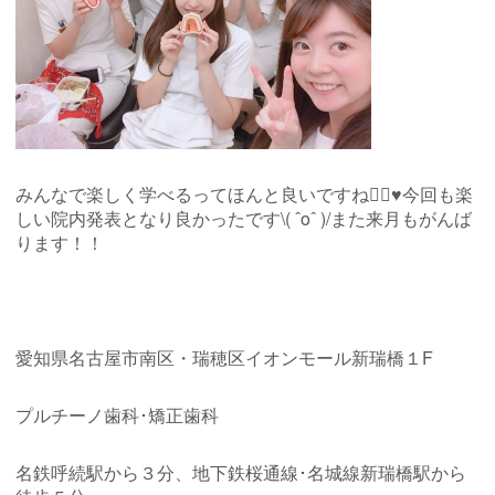
みんなで楽しく学べるってほんと良いですね👍🏻♥今回も楽
しい院内発表となり良かったです\( ˆoˆ )/また来月もがんば
ります！！
愛知県名古屋市南区・瑞穂区イオンモール新瑞橋１F
プルチーノ歯科･矯正歯科
名鉄呼続駅から３分、地下鉄桜通線･名城線新瑞橋駅から