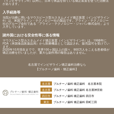
（インビザライン®）以外に、日本で承認を得ている矯正装置を使った治療法
があります。
入手経路等
当院が治療に用いるマウスピース型カスタムメイド矯正装置（インビザライン
®）は、米国アライン・テクノロジー社の製品です。アライン・テクノロジー
社のグループ会社である「アライン・テクノロジー・ジャパン株式会社」より
入手しています。
諸外国における安全性等に係る情報
マウスピース型カスタムメイド矯正装置（インビザライン®）は、1998年に
FDA（米国食品医薬品局）から医療機器として認証され、販売認可を受けてい
ます。
2020年10月現在までで、世界100ヶ国以上の国々、900万人をこえる患者様が
矯正治療を行いましたが、重大な副作用の報告はありません。
名古屋でインビザライン矯正歯科治療なら
【プルチーノ歯科・矯正歯科】
名古屋
プルチーノ歯科·矯正歯科 名古屋本院
名古屋
プルチーノ歯科·矯正歯科 名古屋神宮前
四日市
プルチーノ歯科·矯正歯科 四日市
東京
プルチーノ歯科 矯正歯科 田町三田