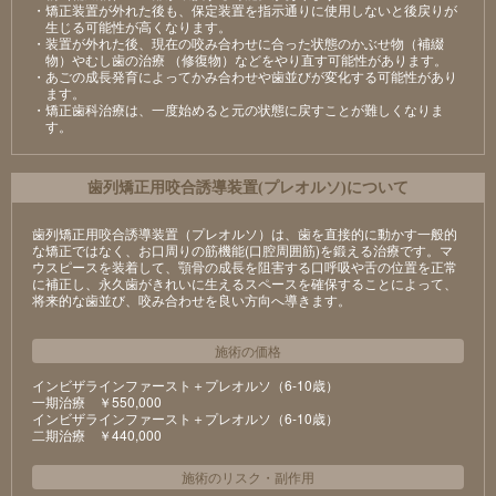
・矯正装置が外れた後も、保定装置を指示通りに使用しないと後戻りが
生じる可能性が高くなります。
・装置が外れた後、現在の咬み合わせに合った状態のかぶせ物（補綴
物）やむし歯の治療 （修復物）などをやり直す可能性があります。
・あごの成長発育によってかみ合わせや歯並びが変化する可能性があり
ます。
・矯正歯科治療は、一度始めると元の状態に戻すことが難しくなりま
す。
⻭列矯正⽤咬合誘導装置(プレオルソ)について
歯列矯正用咬合誘導装置（プレオルソ）は、歯を直接的に動かす一般的
な矯正ではなく、お口周りの筋機能(口腔周囲筋)を鍛える治療です。マ
ウスピースを装着して、顎骨の成長を阻害する口呼吸や舌の位置を正常
に補正し、永久歯がきれいに生えるスペースを確保することによって、
将来的な歯並び、咬み合わせを良い方向へ導きます。
施術の価格
インビザラインファースト＋プレオルソ（6-10歳）
⼀期治療 ￥550,000
インビザラインファースト＋プレオルソ（6-10歳）
⼆期治療 ￥440,000
施術のリスク
・
副作用