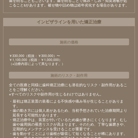
⻭を削ることもございます。⻭を削ることで痛み・しみ・知覚過敏が起
こることsがあります。被せ物や詰め物は経年劣化する場合があります。
インビザラインを用いた矯正治療
施術の価格
￥330,000（税抜：￥300,000）〜
￥1,100,000（税抜：￥1,000,000）
（※治療内容によって異なります。）
施術のリスク
・
副作用
全ての医療と同様に歯科矯正治療にも潜在的なリスク・副作用があるこ
とをご理解ください。
※すべてのリスクや副作用が生じるわけではありません。
・最初は矯正装置の装着による不快感や痛み等が生じることがありま
す。
・歯の動き方には個人差があるため、当初予想されていた治療期間より
延長する可能性があります。
・矯正治療中は、装置が付いているため歯が磨きにくくなります。むし
歯や歯周病の罹患リスクが高まります。そのため、丁寧な歯磨きや、
定期的なメンテナンスを受けることが重要です。
・歯を動かすことにより歯根が吸収して短くなることが稀にあります。
また、歯ぐきがやせてラインが下がることがあります。