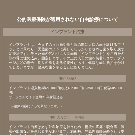
公的医療保険が適用されない自由診療について
インプラント治療
インプラントは、今までの入れ歯や歯と歯の間に人口の歯を設けるブリ
ッジとは異なり、天然歯のように美しくしっかりと咬める歯を取り戻す
治療法です。失った歯の代わりに人工歯根（インプラント）をご自身の
顎の骨に埋め込み、固定します。その上に人工の歯を装着します。ブリ
ッジなどの場合、周りの歯を削る必要性があり、健康な歯に負担をかけ
てしまいますが、健康な歯を削ることはありません。
施術の価格
インプラント埋入施術
450,000円(税込495,000円)～550,000円(税込605,000
円)
サージカルガイド使用/10年保証込み
（※治療内容によって異なります。）
施術のリスク
・
副作用
インプラント治療は必ず外科治療を伴うため、術後の疼痛・咬合痛・腫
脹や出血などを生じる事があります。施術時、静脈内鎮静麻酔を行う場