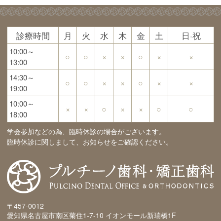
診療時間
月
火
水
木
金
土
日·祝
10:00～
○
○
×
×
○
×
×
13:00
14:30～
○
○
×
×
○
×
×
19:00
10:00～
×
×
○
×
×
○
○
18:00
学会参加などの為、臨時休診の場合がございます。
臨時休診に関しまして、お知らせをご確認ください。
〒457-0012
愛知県名古屋市南区菊住1-7-10 イオンモール新瑞橋1F