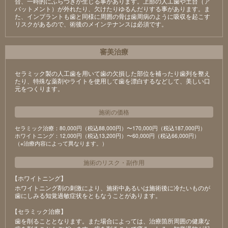
合、一時的にふらつきが生じる事があります。上部の人工歯や土台（ア
バットメント）が外れたり、欠けたりゆるんだりする事があります。ま
た、インプラントも歯と同様に周囲の骨は歯周病のように吸収を起こす
リスクがあるので、術後のメインテナンスは必須です。
審美治療
セラミック製の⼈⼯⻭を⽤いて⻭の⽋損した部位を補ったり⻭列を整え
たり、特殊な薬剤やライトを使⽤して⻭を漂⽩するなどして、美しい⼝
元をつくります。
施術の価格
セラミック治療：80,000円（税込88,000円）〜170,000円（税込187,000円）
ホワイトニング：12,000円（税込13,200円）〜60,000円（税込66,000円）
（※治療内容によって異なります。）
施術のリスク
・
副作用
【ホワイトニング】
ホワイトニング剤の刺激により、施術中あるいは施術後に冷たいものが
⻭にしみる知覚過敏症状をともなうことがあります。
【セラミック治療】
⻭を削ることとなります。また場合によっては、治療箇所周囲の健康な