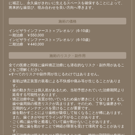
に補正し、永久歯がきれいに生えるスペースを確保することによって、
将来的な歯並び、咬み合わせを良い方向へ導きます。
施術の価格
インビザラインファースト＋プレオルソ（6-10歳）
⼀期治療 ￥550,000
インビザラインファースト＋プレオルソ（6-10歳）
⼆期治療 ￥440,000
施術のリスク
・
副作用
全ての医療と同様に歯科矯正治療にも潜在的なリスク・副作用があるこ
とをご理解ください。
※すべてのリスクや副作用が生じるわけではありません。
・最初は矯正装置の装着による不快感や痛み等が⽣じることがありま
す。
・⻭の動き⽅には個⼈差があるため、当初予想されていた治療期間より
延⻑する可能性があります。
・矯正治療中は、装置が付いているため⻭が磨きにくくなります。むし
⻭や⻭周病の罹患リスクが⾼まります。そのため、丁寧な⻭磨きや、
定期的なメンテナンスを受けることが重要です。
・⻭を動かすことにより⻭根が吸収して短くなることが稀にあります。
また、⻭ぐきがやせてラインが下がることがあります。
・ごく稀に⻭が⾻と癒着していて⻭が動かないことがあります。
・ごく稀に⻭を動かすことで神経が障害を受けて壊死することがありま
す。
・矯正治療中は咬み合わせが変化することで、⼀時的に顎関節に負担が