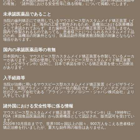
の有無」「諸外国における安全性等に係る情報」について掲載いたします。
未承認医薬品であること
当院の歯列矯正にて使用しているマウスピース型カスタムメイド矯正装置（イ
ンビザライン®）は、海外の工場で製作されるため、薬機法における医療機器
として承認されておらず、また歯科技工士法上の矯正装置にも該当しません。
国内で作製されるものであっても、患者様ごとにつくられるカスタムメイド品
のため、薬機法の対象外となり、医薬品副作用被害救済制度の対象とならない
場合があります。
国内の承認医薬品等の有無
日本国内にも、マウスピース型カスタムメイド矯正装置を作製しているメーカ
ーがあります。当院が使用しているマウスピース型カスタムメイド矯正装置
（インビザライン®）以外に、日本で承認を得ている矯正装置を使った治療法
があります。
入手経路等
当院が治療に用いるマウスピース型カスタムメイド矯正装置（インビザライン
®）は、米国アライン・テクノロジー社の製品です。アライン・テクノロジー
社のグループ会社である「アライン・テクノロジー・ジャパン株式会社」より
入手しています。
諸外国における安全性等に係る情報
マウスピース型カスタムメイド矯正装置（インビザライン®）は、1998年に
FDA（米国食品医薬品局）から医療機器として認証され、販売認可を受けてい
ます。
2020年10月現在までで、世界100ヶ国以上の国々、900万人をこえる患者様が
矯正治療を行いましたが、重大な副作用の報告はありません。