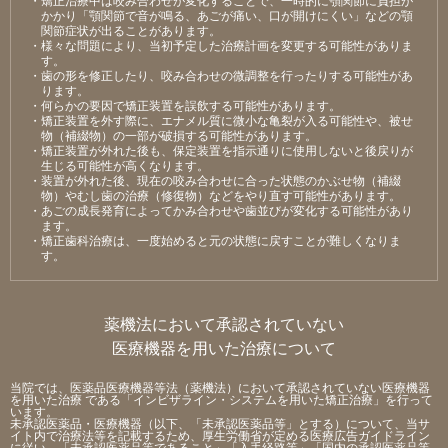
かかり「顎関節で⾳が鳴る、あごが痛い、⼝が開けにくい」などの顎
関節症状が出ることがあります。
・様々な問題により、当初予定した治療計画を変更する可能性がありま
す。
・⻭の形を修正したり、咬み合わせの微調整を⾏ったりする可能性があ
ります。
・何らかの要因で矯正装置を誤飲する可能性があります。
・矯正装置を外す際に、エナメル質に微⼩な⻲裂が⼊る可能性や、被せ
物（補綴物）の⼀部が破損する可能性があります。
・矯正装置が外れた後も、保定装置を指⽰通りに使⽤しないと後戻りが
⽣じる可能性が⾼くなります。
・装置が外れた後、現在の咬み合わせに合った状態のかぶせ物（補綴
物）やむし⻭の治療（修復物）などをやり直す可能性があります。
・あごの成⻑発育によってかみ合わせや⻭並びが変化する可能性があり
ます。
・矯正⻭科治療は、⼀度始めると元の状態に戻すことが難しくなりま
す。
薬機法において承認されていない
医療機器を用いた治療について
当院では、医薬品医療機器等法（薬機法）において承認されていない医療機器
を用いた治療 である「インビザライン・システムを用いた矯正治療」を行って
います。
未承認医薬品・医療機器（以下、「未承認医薬品等」とする）について、当サ
イト内で治療法等を記載するため、厚生労働省が定める医療広告ガイドライン
に従い、「未承認医薬品等であること」「入手経路等」「国内の承認医薬品等