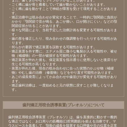
・ごく稀に歯が骨と癒着していて歯が動かないことがあります。
・ごく稀に歯を動かすことで神経が障害を受けて壊死することがありま
す。
・矯正治療中は咬み合わせが変化することで、一時的に顎関節に負担が
かかり「顎関節で音が鳴る、あごが痛い、口が開けにくい」などの顎
関節症状が出ることがあります。
・様々な問題により、当初予定した治療計画を変更する可能性がありま
す。
・歯の形を修正したり、咬み合わせの微調整を行ったりする可能性があ
ります。
・何らかの要因で矯正装置を誤飲する可能性があります。
・矯正装置を外す際に、エナメル質に微小な亀裂が入る可能性や、被せ
物（補綴物）の一部が破損する可能性があります。
・矯正装置が外れた後も、保定装置を指示通りに使用しないと後戻りが
生じる可能性が高くなります。
・装置が外れた後、現在の咬み合わせに合った状態のかぶせ物（補綴
物）やむし歯の治療 （修復物）などをやり直す可能性があります。
・あごの成長発育によってかみ合わせや歯並びが変化する可能性があり
ます。
・矯正歯科治療は、一度始めると元の状態に戻すことが難しくなりま
す。
⻭列矯正⽤咬合誘導装置(プレオルソ)について
歯列矯正用咬合誘導装置（プレオルソ）は、歯を直接的に動かす一般的
な矯正ではなく、お口周りの筋機能(口腔周囲筋)を鍛える治療です。マ
ウスピースを装着して、顎骨の成長を阻害する口呼吸や舌の位置を正常