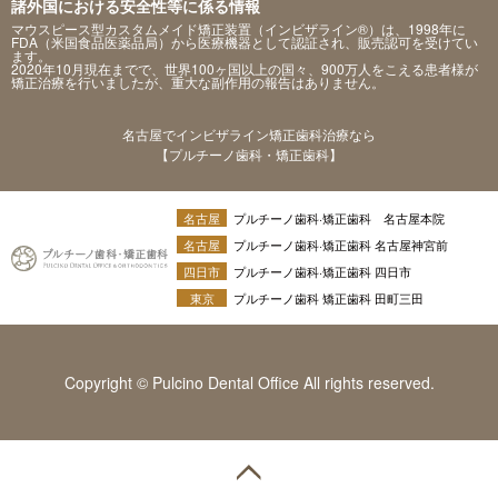
諸外国における安全性等に係る情報
マウスピース型カスタムメイド矯正装置（インビザライン®）は、1998年に
FDA（米国食品医薬品局）から医療機器として認証され、販売認可を受けてい
ます。
2020年10月現在までで、世界100ヶ国以上の国々、900万人をこえる患者様が
矯正治療を行いましたが、重大な副作用の報告はありません。
名古屋でインビザライン矯正歯科治療なら
【プルチーノ歯科・矯正歯科】
名古屋
プルチーノ歯科·矯正歯科 名古屋本院
名古屋
プルチーノ歯科·矯正歯科 名古屋神宮前
四日市
プルチーノ歯科·矯正歯科 四日市
東京
プルチーノ歯科 矯正歯科 田町三田
Copyright © Pulcino Dental Office All rights reserved.