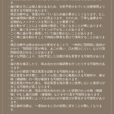
す。
・歯の動き方には個人差があるため、当初予想されていた治療期間より
延長する可能性があります。
・矯正治療中は、装置が付いているため歯が磨きにくくなります。むし
歯や歯周病の罹患リスクが高まります。そのため、丁寧な歯磨きや、
定期的なメンテナンスを受けることが重要です。
・歯を動かすことにより歯根が吸収して短くなることが稀にあります。
また、歯ぐきがやせてラインが下がることがあります。
・ごく稀に歯が骨と癒着していて歯が動かないことがあります。
・ごく稀に歯を動かすことで神経が障害を受けて壊死することがありま
す。
・矯正治療中は咬み合わせが変化することで、一時的に顎関節に負担が
かかり「顎関節で音が鳴る、あごが痛い、口が開けにくい」などの顎
関節症状が出ることがあります。
・様々な問題により、当初予定した治療計画を変更する可能性がありま
す。
・歯の形を修正したり、咬み合わせの微調整を行ったりする可能性があ
ります。
・何らかの要因で矯正装置を誤飲する可能性があります。
・矯正装置を外す際に、エナメル質に微小な亀裂が入る可能性や、被せ
物（補綴物）の一部が破損する可能性があります。
・矯正装置が外れた後も、保定装置を指示通りに使用しないと後戻りが
生じる可能性が高くなります。
・装置が外れた後、現在の咬み合わせに合った状態のかぶせ物（補綴
物）やむし歯の治療 （修復物）などをやり直す可能性があります。
・あごの成長発育によってかみ合わせや歯並びが変化する可能性があり
ます。
・矯正歯科治療は、一度始めると元の状態に戻すことが難しくなりま
す。