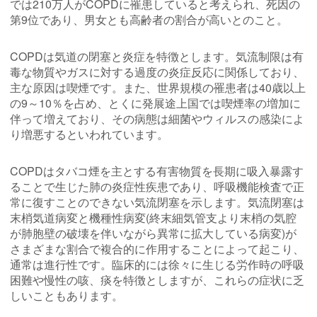
では210万人がCOPDに罹患していると考えられ、死因の
第9位であり、男女とも高齢者の割合が高いとのこと。
COPDは気道の閉塞と炎症を特徴とします。気流制限は有
毒な物質やガスに対する過度の炎症反応に関係しており、
主な原因は喫煙です。また、世界規模の罹患者は40歳以上
の9～10％を占め、とくに発展途上国では喫煙率の増加に
伴って増えており、その病態は細菌やウィルスの感染によ
り増悪するといわれています。
COPDはタバコ煙を主とする有害物質を長期に吸入暴露す
ることで生じた肺の炎症性疾患であり、呼吸機能検査で正
常に復すことのできない気流閉塞を示します。気流閉塞は
末梢気道病変と機種性病変(終末細気管支より末梢の気腔
が肺胞壁の破壊を伴いながら異常に拡大している病変)が
さまざまな割合で複合的に作用することによって起こり、
通常は進行性です。臨床的には徐々に生じる労作時の呼吸
困難や慢性の咳、痰を特徴としますが、これらの症状に乏
しいこともあります。