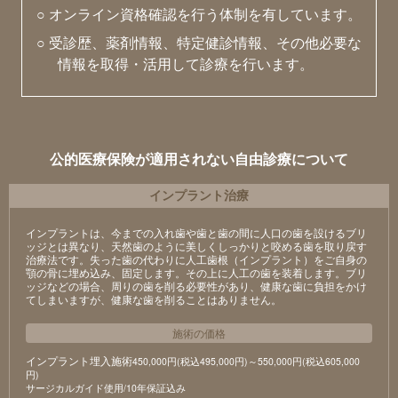
○ オンライン資格確認を行う体制を有しています。
○ 受診歴、薬剤情報、特定健診情報、その他必要な
情報を取得・活用して診療を行います。
公的医療保険が適用されない自由診療について
インプラント治療
インプラントは、今までの入れ歯や歯と歯の間に人口の歯を設けるブリ
ッジとは異なり、天然歯のように美しくしっかりと咬める歯を取り戻す
治療法です。失った歯の代わりに人工歯根（インプラント）をご自身の
顎の骨に埋め込み、固定します。その上に人工の歯を装着します。ブリ
ッジなどの場合、周りの歯を削る必要性があり、健康な歯に負担をかけ
てしまいますが、健康な歯を削ることはありません。
施術の価格
インプラント埋入施術
450,000円(税込495,000円)～550,000円(税込605,000
円)
サージカルガイド使用/10年保証込み