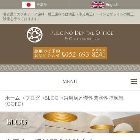
名古屋市のプルチーノ歯科・矯正歯科では矯正（小児矯正）・インビザラインの矯正
診療を行っております。
MENU
ホーム
>
ブログ
>
BLOG
>
歯周病と慢性閉塞性肺疾患
(COPD)
BLOG