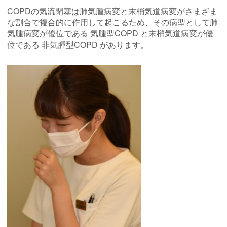
COPDの気流閉塞は肺気腫病変と末梢気道病変がさまざま
な割合で複合的に作用して起こるため、その病型として肺
気腫病変が優位である 気腫型COPD と末梢気道病変が優
位である 非気腫型COPD があります。