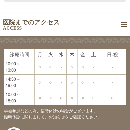
医院までのアクセス
ACCESS
診療時間
月
火
水
木
金
土
日·祝
10:00～
○
○
×
×
○
×
×
13:00
14:30～
○
○
×
×
○
×
×
19:00
10:00～
×
×
○
×
×
○
○
18:00
学会参加などの為、臨時休診の場合がございます。
臨時休診に関しまして、お知らせをご確認ください。