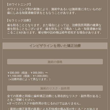
【ホワイトニング】
ホワイトニング剤の刺激により、施術中あるいは施術後に冷たいものが
⻭にしみる知覚過敏症状をともなうことがあります。
【セラミック治療】
⻭を削ることとなります。また場合によっては、治療箇所周囲の健康な
⻭を削ることもございます。⻭を削ることで痛み・しみ・知覚過敏が起
こることsがあります。被せ物や詰め物は経年劣化する場合があります。
インビザラインを用いた矯正治療
施術の価格
￥330,000（税抜：￥300,000）〜
￥1,100,000（税抜：￥1,000,000）
（※治療内容によって異なります。）
施術のリスク
・
副作用
全ての医療と同様に歯科矯正治療にも潜在的なリスク・副作用があるこ
とをご理解ください。
※すべてのリスクや副作用が生じるわけではありません。
・最初は矯正装置の装着による不快感や痛み等が生じることがありま