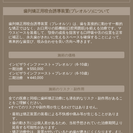
⻭列矯正⽤咬合誘導装置(プレオルソ)について
歯列矯正用咬合誘導装置（プレオルソ）は、歯を直接的に動かす一般的
な矯正ではなく、お口周りの筋機能(口腔周囲筋)を鍛える治療です。マ
ウスピースを装着して、顎骨の成長を阻害する口呼吸や舌の位置を正常
に補正し、永久歯がきれいに生えるスペースを確保することによって、
将来的な歯並び、咬み合わせを良い方向へ導きます。
施術の価格
インビザラインファースト＋プレオルソ（6-10歳）
⼀期治療 ￥550,000
インビザラインファースト＋プレオルソ（6-10歳）
⼆期治療 ￥440,000
施術のリスク
・
副作用
全ての医療と同様に歯科矯正治療にも潜在的なリスク・副作用があるこ
とをご理解ください。
※すべてのリスクや副作用が生じるわけではありません。
・最初は矯正装置の装着による不快感や痛み等が⽣じることがありま
す。
・⻭の動き⽅には個⼈差があるため、当初予想されていた治療期間より
延⻑する可能性があります。
・矯正治療中は、装置が付いているため⻭が磨きにくくなります。むし