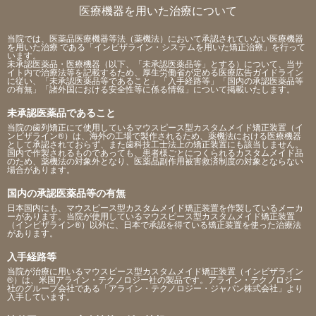
医療機器を用いた治療について
当院では、医薬品医療機器等法（薬機法）において承認されていない医療機器
を用いた治療 である「インビザライン・システムを用いた矯正治療」を行って
います。
未承認医薬品・医療機器（以下、「未承認医薬品等」とする）について、当サ
イト内で治療法等を記載するため、厚生労働省が定める医療広告ガイドライン
に従い、「未承認医薬品等であること」「入手経路等」「国内の承認医薬品等
の有無」「諸外国における安全性等に係る情報」について掲載いたします。
未承認医薬品であること
当院の歯列矯正にて使用しているマウスピース型カスタムメイド矯正装置（イ
ンビザライン®）は、海外の工場で製作されるため、薬機法における医療機器
として承認されておらず、また歯科技工士法上の矯正装置にも該当しません。
国内で作製されるものであっても、患者様ごとにつくられるカスタムメイド品
のため、薬機法の対象外となり、医薬品副作用被害救済制度の対象とならない
場合があります。
国内の承認医薬品等の有無
日本国内にも、マウスピース型カスタムメイド矯正装置を作製しているメーカ
ーがあります。当院が使用しているマウスピース型カスタムメイド矯正装置
（インビザライン®）以外に、日本で承認を得ている矯正装置を使った治療法
があります。
入手経路等
当院が治療に用いるマウスピース型カスタムメイド矯正装置（インビザライン
®）は、米国アライン・テクノロジー社の製品です。アライン・テクノロジー
社のグループ会社である「アライン・テクノロジー・ジャパン株式会社」より
入手しています。