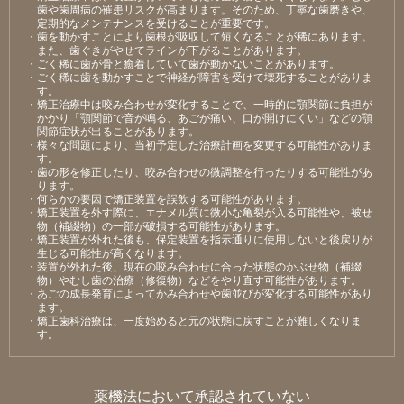
⻭や⻭周病の罹患リスクが⾼まります。そのため、丁寧な⻭磨きや、
定期的なメンテナンスを受けることが重要です。
・⻭を動かすことにより⻭根が吸収して短くなることが稀にあります。
また、⻭ぐきがやせてラインが下がることがあります。
・ごく稀に⻭が⾻と癒着していて⻭が動かないことがあります。
・ごく稀に⻭を動かすことで神経が障害を受けて壊死することがありま
す。
・矯正治療中は咬み合わせが変化することで、⼀時的に顎関節に負担が
かかり「顎関節で⾳が鳴る、あごが痛い、⼝が開けにくい」などの顎
関節症状が出ることがあります。
・様々な問題により、当初予定した治療計画を変更する可能性がありま
す。
・⻭の形を修正したり、咬み合わせの微調整を⾏ったりする可能性があ
ります。
・何らかの要因で矯正装置を誤飲する可能性があります。
・矯正装置を外す際に、エナメル質に微⼩な⻲裂が⼊る可能性や、被せ
物（補綴物）の⼀部が破損する可能性があります。
・矯正装置が外れた後も、保定装置を指⽰通りに使⽤しないと後戻りが
⽣じる可能性が⾼くなります。
・装置が外れた後、現在の咬み合わせに合った状態のかぶせ物（補綴
物）やむし⻭の治療（修復物）などをやり直す可能性があります。
・あごの成⻑発育によってかみ合わせや⻭並びが変化する可能性があり
ます。
・矯正⻭科治療は、⼀度始めると元の状態に戻すことが難しくなりま
す。
薬機法において承認されていない