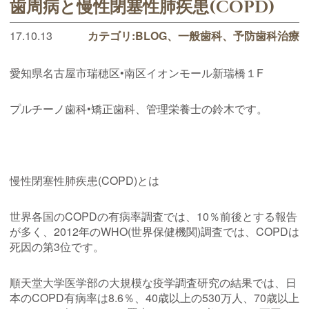
歯周病と慢性閉塞性肺疾患(COPD)
17.10.13
カテゴリ:
BLOG
一般歯科
予防歯科治療
愛知県名古屋市瑞穂区•南区イオンモール新瑞橋１F
プルチーノ歯科•矯正歯科、管理栄養士の鈴木です。
慢性閉塞性肺疾患(COPD)とは
世界各国のCOPDの有病率調査では、10％前後とする報告
が多く、2012年のWHO(世界保健機関)調査では、COPDは
死因の第3位です。
順天堂大学医学部の大規模な疫学調査研究の結果では、日
本のCOPD有病率は8.6％、40歳以上の530万人、70歳以上