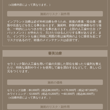
（※治療内容によって異なります。）
施術のリスク
・
副作用
インプラント治療は必ず外科治療を伴うため、術後の疼痛・咬合痛・腫
脹や出血などを生じる事があります。施術時、静脈内鎮静麻酔を行う場
合、一時的にふらつきが生じる事があります。上部の人工歯や土台（ア
バットメント）が外れたり、欠けたりゆるんだりする事があります。ま
た、インプラントも歯と同様に周囲の骨は歯周病のように吸収を起こす
リスクがあるので、術後のメインテナンスは必須です。
審美治療
セラミック製の⼈⼯⻭を⽤いて⻭の⽋損した部位を補ったり⻭列を整え
たり、特殊な薬剤やライトを使⽤して⻭を漂⽩するなどして、美しい⼝
元をつくります。
施術の価格
セラミック治療：80,000円（税込88,000円）〜170,000円（税込187,000円）
ホワイトニング：12,000円（税込13,200円）〜60,000円（税込66,000円）
（※治療内容によって異なります。）
施術のリスク
・
副作用