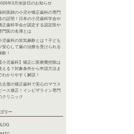
2026年3月休診日のお知らせ
歯科医師の小児や矯正歯科の専門
性の証明！日本の小児歯科学会や
矯正歯科学会が認定する認定医や
専門医の名簿とは
小児歯科の笑気麻酔とは？子ども
が安心して歯の治療を受けられる
麻酔！
【小児歯科】矯正に医療費控除は
使える？対象条件から申請方法ま
でわかりやすく解説！
名古屋の矯正歯科で安心のマウス
ピース矯正！インビザライン専門
のクリニック
ゴリー
BLOG
PMTC