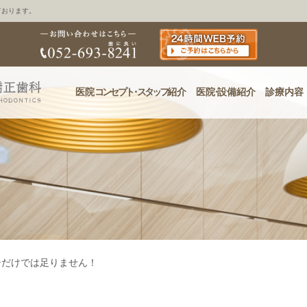
ております。
医院
コンセプ
ト・
スタッフ
紹介
医
院・
設備紹介
診療内容
シだけでは足りません！