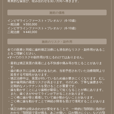
将来的な歯並び、咬み合わせを良い方向へ導きます。
施術の価格
インビザラインファースト＋プレオルソ（6-10歳）
⼀期治療 ￥550,000
インビザラインファースト＋プレオルソ（6-10歳）
⼆期治療 ￥440,000
施術のリスク
・
副作用
全ての医療と同様に歯科矯正治療にも潜在的なリスク・副作用があるこ
とをご理解ください。
※すべてのリスクや副作用が生じるわけではありません。
・最初は矯正装置の装着による不快感や痛み等が⽣じることがありま
す。
・⻭の動き⽅には個⼈差があるため、当初予想されていた治療期間より
延⻑する可能性があります。
・矯正治療中は、装置が付いているため⻭が磨きにくくなります。むし
⻭や⻭周病の罹患リスクが⾼まります。そのため、丁寧な⻭磨きや、
定期的なメンテナンスを受けることが重要です。
・⻭を動かすことにより⻭根が吸収して短くなることが稀にあります。
また、⻭ぐきがやせてラインが下がることがあります。
・ごく稀に⻭が⾻と癒着していて⻭が動かないことがあります。
・ごく稀に⻭を動かすことで神経が障害を受けて壊死することがありま
す。
・矯正治療中は咬み合わせが変化することで、⼀時的に顎関節に負担が
かかり「顎関節で⾳が鳴る、あごが痛い、⼝が開けにくい」などの顎