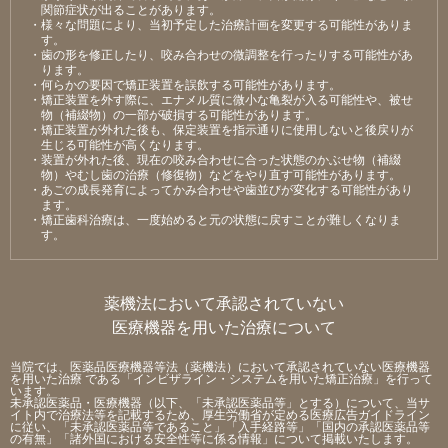
関節症状が出ることがあります。
・様々な問題により、当初予定した治療計画を変更する可能性がありま
す。
・⻭の形を修正したり、咬み合わせの微調整を⾏ったりする可能性があ
ります。
・何らかの要因で矯正装置を誤飲する可能性があります。
・矯正装置を外す際に、エナメル質に微⼩な⻲裂が⼊る可能性や、被せ
物（補綴物）の⼀部が破損する可能性があります。
・矯正装置が外れた後も、保定装置を指⽰通りに使⽤しないと後戻りが
⽣じる可能性が⾼くなります。
・装置が外れた後、現在の咬み合わせに合った状態のかぶせ物（補綴
物）やむし⻭の治療（修復物）などをやり直す可能性があります。
・あごの成⻑発育によってかみ合わせや⻭並びが変化する可能性があり
ます。
・矯正⻭科治療は、⼀度始めると元の状態に戻すことが難しくなりま
す。
薬機法において承認されていない
医療機器を用いた治療について
当院では、医薬品医療機器等法（薬機法）において承認されていない医療機器
を用いた治療 である「インビザライン・システムを用いた矯正治療」を行って
います。
未承認医薬品・医療機器（以下、「未承認医薬品等」とする）について、当サ
イト内で治療法等を記載するため、厚生労働省が定める医療広告ガイドライン
に従い、「未承認医薬品等であること」「入手経路等」「国内の承認医薬品等
の有無」「諸外国における安全性等に係る情報」について掲載いたします。