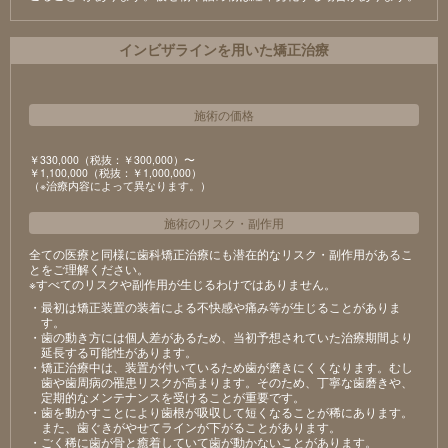
インビザラインを用いた矯正治療
施術の価格
￥330,000（税抜：￥300,000）〜
￥1,100,000（税抜：￥1,000,000）
（※治療内容によって異なります。）
施術のリスク
・
副作用
全ての医療と同様に歯科矯正治療にも潜在的なリスク・副作用があるこ
とをご理解ください。
※すべてのリスクや副作用が生じるわけではありません。
・最初は矯正装置の装着による不快感や痛み等が生じることがありま
す。
・歯の動き方には個人差があるため、当初予想されていた治療期間より
延長する可能性があります。
・矯正治療中は、装置が付いているため歯が磨きにくくなります。むし
歯や歯周病の罹患リスクが高まります。そのため、丁寧な歯磨きや、
定期的なメンテナンスを受けることが重要です。
・歯を動かすことにより歯根が吸収して短くなることが稀にあります。
また、歯ぐきがやせてラインが下がることがあります。
・ごく稀に歯が骨と癒着していて歯が動かないことがあります。