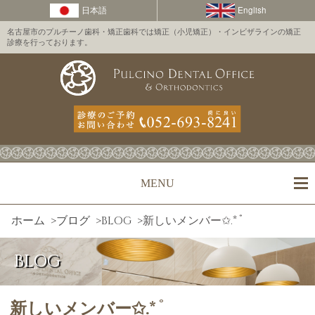
名古屋市のプルチーノ歯科・矯正歯科では矯正（小児矯正）・インビザラインの矯正
診療を行っております。
MENU
ホーム
>
ブログ
>
BLOG
>
新しいメンバー✩.*˚
BLOG
新しいメンバー✩.*˚