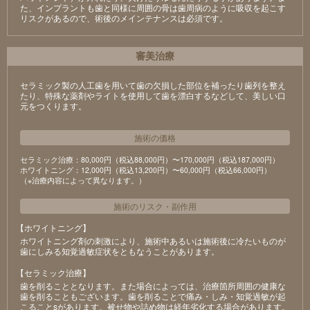
た、インプラントも歯と同様に周囲の骨は歯周病のように吸収を起こす
リスクがあるので、術後のメインテナンスは必須です。
審美治療
セラミック製の⼈⼯⻭を⽤いて⻭の⽋損した部位を補ったり⻭列を整え
たり、特殊な薬剤やライトを使⽤して⻭を漂⽩するなどして、美しい⼝
元をつくります。
施術の価格
セラミック治療：80,000円（税込88,000円）〜170,000円（税込187,000円）
ホワイトニング：12,000円（税込13,200円）〜60,000円（税込66,000円）
（※治療内容によって異なります。）
施術のリスク
・
副作用
【ホワイトニング】
ホワイトニング剤の刺激により、施術中あるいは施術後に冷たいものが
⻭にしみる知覚過敏症状をともなうことがあります。
【セラミック治療】
⻭を削ることとなります。また場合によっては、治療箇所周囲の健康な
⻭を削ることもございます。⻭を削ることで痛み・しみ・知覚過敏が起
こることsがあります。被せ物や詰め物は経年劣化する場合があります。