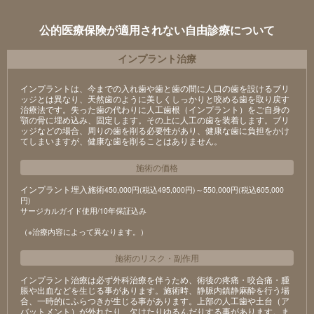
公的医療保険が適用されない自由診療について
インプラント治療
インプラントは、今までの入れ歯や歯と歯の間に人口の歯を設けるブリ
ッジとは異なり、天然歯のように美しくしっかりと咬める歯を取り戻す
治療法です。失った歯の代わりに人工歯根（インプラント）をご自身の
顎の骨に埋め込み、固定します。その上に人工の歯を装着します。ブリ
ッジなどの場合、周りの歯を削る必要性があり、健康な歯に負担をかけ
てしまいますが、健康な歯を削ることはありません。
施術の価格
インプラント埋入施術
450,000円(税込495,000円)～550,000円(税込605,000
円)
サージカルガイド使用/10年保証込み
（※治療内容によって異なります。）
施術のリスク
・
副作用
インプラント治療は必ず外科治療を伴うため、術後の疼痛・咬合痛・腫
脹や出血などを生じる事があります。施術時、静脈内鎮静麻酔を行う場
合、一時的にふらつきが生じる事があります。上部の人工歯や土台（ア
バットメント）が外れたり、欠けたりゆるんだりする事があります。ま