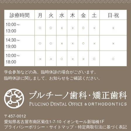
診療時間
月
火
水
木
金
土
日·祝
10:00～
○
○
×
×
○
×
×
13:00
14:30～
○
○
×
×
○
×
×
19:00
10:00～
×
×
○
×
×
○
○
18:00
学会参加などの為、臨時休診の場合がございます。
臨時休診に関しまして、お知らせをご確認ください。
〒457-0012
愛知県名古屋市南区菊住1-7-10 イオンモール新瑞橋1F
プライバシーポリシー・サイトマップ・特定商取引法に基づく表記