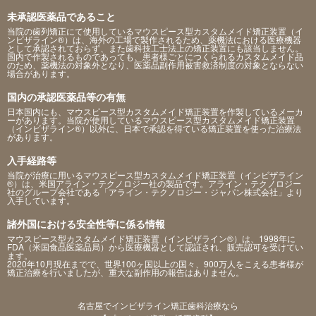
未承認医薬品であること
当院の歯列矯正にて使用しているマウスピース型カスタムメイド矯正装置（イ
ンビザライン®）は、海外の工場で製作されるため、薬機法における医療機器
として承認されておらず、また歯科技工士法上の矯正装置にも該当しません。
国内で作製されるものであっても、患者様ごとにつくられるカスタムメイド品
のため、薬機法の対象外となり、医薬品副作用被害救済制度の対象とならない
場合があります。
国内の承認医薬品等の有無
日本国内にも、マウスピース型カスタムメイド矯正装置を作製しているメーカ
ーがあります。当院が使用しているマウスピース型カスタムメイド矯正装置
（インビザライン®）以外に、日本で承認を得ている矯正装置を使った治療法
があります。
入手経路等
当院が治療に用いるマウスピース型カスタムメイド矯正装置（インビザライン
®）は、米国アライン・テクノロジー社の製品です。アライン・テクノロジー
社のグループ会社である「アライン・テクノロジー・ジャパン株式会社」より
入手しています。
諸外国における安全性等に係る情報
マウスピース型カスタムメイド矯正装置（インビザライン®）は、1998年に
FDA（米国食品医薬品局）から医療機器として認証され、販売認可を受けてい
ます。
2020年10月現在までで、世界100ヶ国以上の国々、900万人をこえる患者様が
矯正治療を行いましたが、重大な副作用の報告はありません。
名古屋でインビザライン矯正歯科治療なら