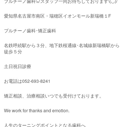
プルチーノ歯科🦷スタッフ一同お待ちしております\(◡̈)/
愛知県名古屋市南区・瑞穂区イオンモール新瑞橋１
F
プルチーノ歯科･矯正歯科
名鉄呼続駅から３分、地下鉄桜通線･名城線新瑞橋駅から
徒歩５分
土日祝日診療
お電話は
052-693-8241
矯正相談、治療相談いつでも受付けております。
We work for thanks and emotion.
人生のターニングポイントとなる歯科へ