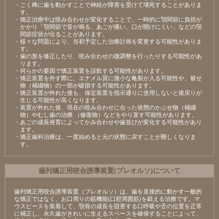
・ごく稀に歯を動かすことで神経が障害を受けて壊死することがありま
す。
・矯正治療中は咬み合わせが変化することで、一時的に顎関節に負担が
かかり「顎関節で音が鳴る、あごが痛い、口が開けにくい」などの顎
関節症状が出ることがあります。
・様々な問題により、当初予定した治療計画を変更する可能性がありま
す。
・歯の形を修正したり、咬み合わせの微調整を行ったりする可能性があ
ります。
・何らかの要因で矯正装置を誤飲する可能性があります。
・矯正装置を外す際に、エナメル質に微小な亀裂が入る可能性や、被せ
物（補綴物）の一部が破損する可能性があります。
・矯正装置が外れた後も、保定装置を指示通りに使用しないと後戻りが
生じる可能性が高くなります。
・装置が外れた後、現在の咬み合わせに合った状態のかぶせ物（補綴
物）やむし歯の治療 （修復物）などをやり直す可能性があります。
・あごの成長発育によってかみ合わせや歯並びが変化する可能性があり
ます。
・矯正歯科治療は、一度始めると元の状態に戻すことが難しくなりま
す。
⻭列矯正⽤咬合誘導装置(プレオルソ)について
歯列矯正用咬合誘導装置（プレオルソ）は、歯を直接的に動かす一般的
な矯正ではなく、お口周りの筋機能(口腔周囲筋)を鍛える治療です。マ
ウスピースを装着して、顎骨の成長を阻害する口呼吸や舌の位置を正常
に補正し、永久歯がきれいに生えるスペースを確保することによって、