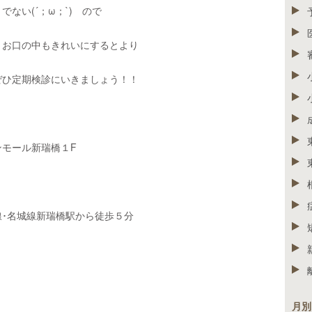
ない(´；ω；`) ので
、お口の中もきれいにするとより
ぜひ定期検診にいきましょう！！
モール新瑞橋１F
･名城線新瑞橋駅から徒歩５分
月別