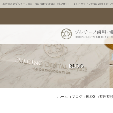
名古屋市のプルチーノ歯科・矯正歯科では矯正（小児矯正）・インビザラインの矯正診療を行っ
BLOG
ホーム
>
ブログ
>
BLOG
>
整理整