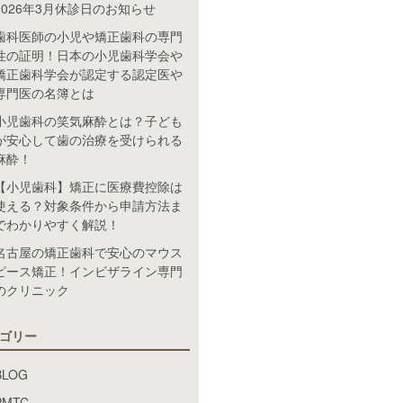
2026年3月休診日のお知らせ
歯科医師の小児や矯正歯科の専門
性の証明！日本の小児歯科学会や
矯正歯科学会が認定する認定医や
専門医の名簿とは
小児歯科の笑気麻酔とは？子ども
が安心して歯の治療を受けられる
麻酔！
【小児歯科】矯正に医療費控除は
使える？対象条件から申請方法ま
でわかりやすく解説！
名古屋の矯正歯科で安心のマウス
ピース矯正！インビザライン専門
のクリニック
ゴリー
BLOG
PMTC