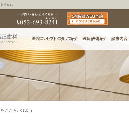
ております。
医院
コンセプ
ト・
スタッフ
紹介
医
院・
設備紹介
診療内容
頓をこころがけよう