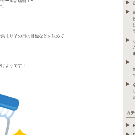
モール新瑞橋１F
す。
で集まりその日の目標などを決めて
。
がけようです！
カテ