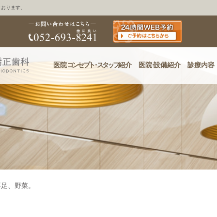
ております。
医院
コンセプ
ト・
スタッフ
紹介
医
院・
設備紹介
診療内容
不足、野菜。