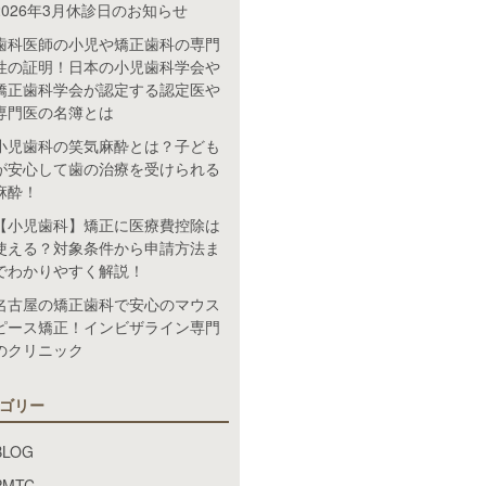
2026年3月休診日のお知らせ
歯科医師の小児や矯正歯科の専門
性の証明！日本の小児歯科学会や
矯正歯科学会が認定する認定医や
専門医の名簿とは
小児歯科の笑気麻酔とは？子ども
が安心して歯の治療を受けられる
麻酔！
【小児歯科】矯正に医療費控除は
使える？対象条件から申請方法ま
でわかりやすく解説！
名古屋の矯正歯科で安心のマウス
ピース矯正！インビザライン専門
のクリニック
ゴリー
BLOG
PMTC