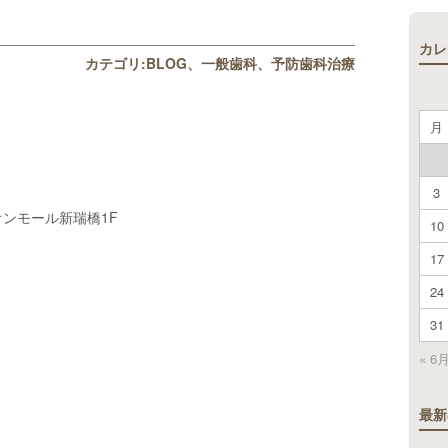
カレ
カテゴリ:
BLOG
一般歯科
予防歯科治療
月
3
ンモール新瑞橋1F
10
17
24
31
« 6
最新