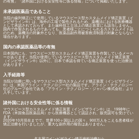
の有無」「諸外国における安全性等に係る情報」について掲載いたします。
未承認医薬品であること
当院の歯列矯正にて使用しているマウスピース型カスタムメイド矯正装置（イ
ンビザライン®）は、海外の工場で製作されるため、薬機法における医療機器
として承認されておらず、また歯科技工士法上の矯正装置にも該当しません。
国内で作製されるものであっても、患者様ごとにつくられるカスタムメイド品
のため、薬機法の対象外となり、医薬品副作用被害救済制度の対象とならない
場合があります。
国内の承認医薬品等の有無
日本国内にも、マウスピース型カスタムメイド矯正装置を作製しているメーカ
ーがあります。当院が使用しているマウスピース型カスタムメイド矯正装置
（インビザライン®）以外に、日本で承認を得ている矯正装置を使った治療法
があります。
入手経路等
当院が治療に用いるマウスピース型カスタムメイド矯正装置（インビザライン
®）は、米国アライン・テクノロジー社の製品です。アライン・テクノロジー
社のグループ会社である「アライン・テクノロジー・ジャパン株式会社」より
入手しています。
諸外国における安全性等に係る情報
マウスピース型カスタムメイド矯正装置（インビザライン®）は、1998年に
FDA（米国食品医薬品局）から医療機器として認証され、販売認可を受けてい
ます。
2020年10月現在までで、世界100ヶ国以上の国々、900万人をこえる患者様が
矯正治療を行いましたが、重大な副作用の報告はありません。
名古屋でインビザライン矯正歯科治療なら