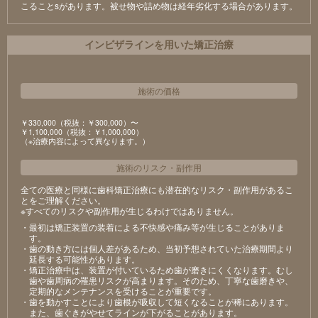
こることsがあります。被せ物や詰め物は経年劣化する場合があります。
インビザラインを用いた矯正治療
施術の価格
￥330,000（税抜：￥300,000）〜
￥1,100,000（税抜：￥1,000,000）
（※治療内容によって異なります。）
施術のリスク
・
副作用
全ての医療と同様に歯科矯正治療にも潜在的なリスク・副作用があるこ
とをご理解ください。
※すべてのリスクや副作用が生じるわけではありません。
・最初は矯正装置の装着による不快感や痛み等が生じることがありま
す。
・歯の動き方には個人差があるため、当初予想されていた治療期間より
延長する可能性があります。
・矯正治療中は、装置が付いているため歯が磨きにくくなります。むし
歯や歯周病の罹患リスクが高まります。そのため、丁寧な歯磨きや、
定期的なメンテナンスを受けることが重要です。
・歯を動かすことにより歯根が吸収して短くなることが稀にあります。
また、歯ぐきがやせてラインが下がることがあります。