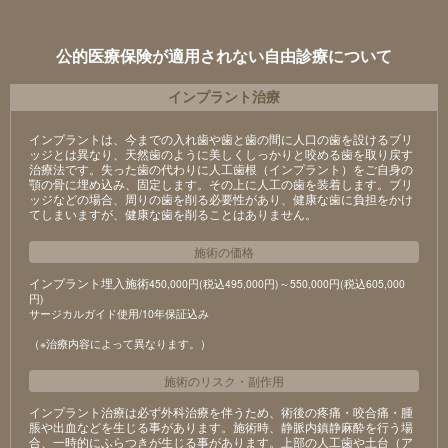
公的医療保険が適用されない自由診療について
インプラント治療
インプラントは、今までの入れ歯や歯と歯の間に人口の歯を設けるブリ
ッジとは異なり、天然歯のように美しくしっかりと咬める歯を取り戻す
治療法です。失った歯の代わりに人工歯根（インプラント）をご自身の
顎の骨に埋め込み、固定します。その上に人工の歯を装着します。ブリ
ッジなどの場合、周りの歯を削る必要性があり、健康な歯に負担をかけ
てしまいますが、健康な歯を削ることはありません。
施術の価格
インプラント埋入施術
450,000円(税込495,000円)～550,000円(税込605,000
円)
サージカルガイド使用/10年保証込み
（※治療内容によって異なります。）
施術のリスク
・
副作用
インプラント治療は必ず外科治療を伴うため、術後の疼痛・咬合痛・腫
脹や出血などを生じる事があります。施術時、静脈内鎮静麻酔を行う場
合、一時的にふらつきが生じる事があります。上部の人工歯や土台（ア