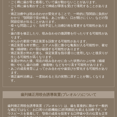
・ごく稀に歯が骨と癒着していて歯が動かないことがあります。
・ごく稀に歯を動かすことで神経が障害を受けて壊死することがありま
す。
・矯正治療中は咬み合わせが変化することで、一時的に顎関節に負担が
かかり「顎関節で音が鳴る、あごが痛い、口が開けにくい」などの顎
関節症状が出ることがあります。
・様々な問題により、当初予定した治療計画を変更する可能性がありま
す。
・歯の形を修正したり、咬み合わせの微調整を行ったりする可能性があ
ります。
・何らかの要因で矯正装置を誤飲する可能性があります。
・矯正装置を外す際に、エナメル質に微小な亀裂が入る可能性や、被せ
物（補綴物）の一部が破損する可能性があります。
・矯正装置が外れた後も、保定装置を指示通りに使用しないと後戻りが
生じる可能性が高くなります。
・装置が外れた後、現在の咬み合わせに合った状態のかぶせ物（補綴
物）やむし歯の治療 （修復物）などをやり直す可能性があります。
・あごの成長発育によってかみ合わせや歯並びが変化する可能性があり
ます。
・矯正歯科治療は、一度始めると元の状態に戻すことが難しくなりま
す。
⻭列矯正⽤咬合誘導装置(プレオルソ)について
歯列矯正用咬合誘導装置（プレオルソ）は、歯を直接的に動かす一般的
な矯正ではなく、お口周りの筋機能(口腔周囲筋)を鍛える治療です。マ
ウスピースを装着して、顎骨の成長を阻害する口呼吸や舌の位置を正常