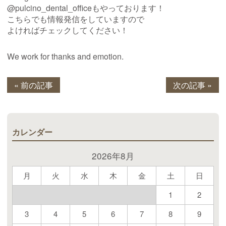
@pulcino_dental_officeもやっております！
こちらでも情報発信をしていますので
よければチェックしてください！
We work for thanks and emotion.
« 前の記事
次の記事 »
カレンダー
2026年8月
月
火
水
木
金
土
日
1
2
3
4
5
6
7
8
9