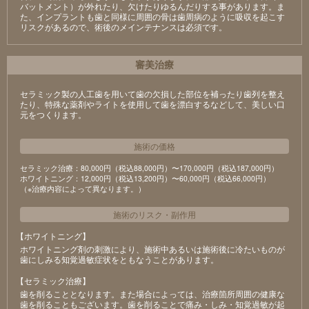
バットメント）が外れたり、欠けたりゆるんだりする事があります。ま
た、インプラントも歯と同様に周囲の骨は歯周病のように吸収を起こす
リスクがあるので、術後のメインテナンスは必須です。
審美治療
セラミック製の⼈⼯⻭を⽤いて⻭の⽋損した部位を補ったり⻭列を整え
たり、特殊な薬剤やライトを使⽤して⻭を漂⽩するなどして、美しい⼝
元をつくります。
施術の価格
セラミック治療：80,000円（税込88,000円）〜170,000円（税込187,000円）
ホワイトニング：12,000円（税込13,200円）〜60,000円（税込66,000円）
（※治療内容によって異なります。）
施術のリスク
・
副作用
【ホワイトニング】
ホワイトニング剤の刺激により、施術中あるいは施術後に冷たいものが
⻭にしみる知覚過敏症状をともなうことがあります。
【セラミック治療】
⻭を削ることとなります。また場合によっては、治療箇所周囲の健康な
⻭を削ることもございます。⻭を削ることで痛み・しみ・知覚過敏が起