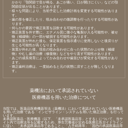
かかり「顎関節で⾳が鳴る、あごが痛い、⼝が開けにくい」などの顎
関節症状が出ることがあります。
・様々な問題により、当初予定した治療計画を変更する可能性がありま
す。
・⻭の形を修正したり、咬み合わせの微調整を⾏ったりする可能性があ
ります。
・何らかの要因で矯正装置を誤飲する可能性があります。
・矯正装置を外す際に、エナメル質に微⼩な⻲裂が⼊る可能性や、被せ
物（補綴物）の⼀部が破損する可能性があります。
・矯正装置が外れた後も、保定装置を指⽰通りに使⽤しないと後戻りが
⽣じる可能性が⾼くなります。
・装置が外れた後、現在の咬み合わせに合った状態のかぶせ物（補綴
物）やむし⻭の治療（修復物）などをやり直す可能性があります。
・あごの成⻑発育によってかみ合わせや⻭並びが変化する可能性があり
ます。
・矯正⻭科治療は、⼀度始めると元の状態に戻すことが難しくなりま
す。
薬機法において承認されていない
医療機器を用いた治療について
当院では、医薬品医療機器等法（薬機法）において承認されていない医療機器
を用いた治療 である「インビザライン・システムを用いた矯正治療」を行って
います。
未承認医薬品・医療機器（以下、「未承認医薬品等」とする）について、当サ
イト内で治療法等を記載するため、厚生労働省が定める医療広告ガイドライン
に従い、「未承認医薬品等であること」「入手経路等」「国内の承認医薬品等