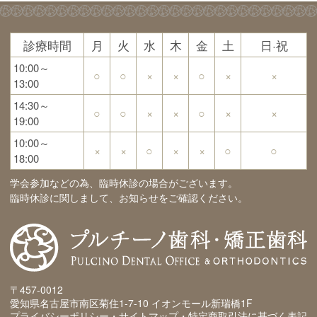
診療時間
月
火
水
木
金
土
日·祝
10:00～
○
○
×
×
○
×
×
13:00
14:30～
○
○
×
×
○
×
×
19:00
10:00～
×
×
○
×
×
○
○
18:00
学会参加などの為、臨時休診の場合がございます。
臨時休診に関しまして、お知らせをご確認ください。
〒457-0012
愛知県名古屋市南区菊住1-7-10 イオンモール新瑞橋1F
プライバシーポリシー・サイトマップ・特定商取引法に基づく表記