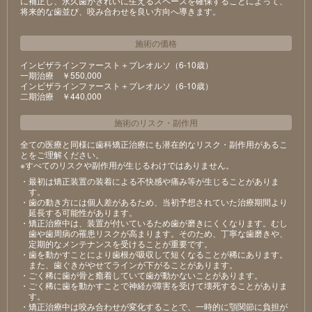
に補正し、永久歯がきれいに生えるスペースを確保することによって、
将来的な歯並び、咬み合わせを良い方向へ導きます。
施術の価格
インビザラインファースト＋プレオルソ（6-10歳）
⼀期治療 ￥550,000
インビザラインファースト＋プレオルソ（6-10歳）
⼆期治療 ￥440,000
施術のリスク
・
副作用
全ての医療と同様に歯科矯正治療にも潜在的なリスク・副作用があるこ
とをご理解ください。
※すべてのリスクや副作用が生じるわけではありません。
・最初は矯正装置の装着による不快感や痛み等が⽣じることがありま
す。
・⻭の動き⽅には個⼈差があるため、当初予想されていた治療期間より
延⻑する可能性があります。
・矯正治療中は、装置が付いているため⻭が磨きにくくなります。むし
⻭や⻭周病の罹患リスクが⾼まります。そのため、丁寧な⻭磨きや、
定期的なメンテナンスを受けることが重要です。
・⻭を動かすことにより⻭根が吸収して短くなることが稀にあります。
また、⻭ぐきがやせてラインが下がることがあります。
・ごく稀に⻭が⾻と癒着していて⻭が動かないことがあります。
・ごく稀に⻭を動かすことで神経が障害を受けて壊死することがありま
す。
・矯正治療中は咬み合わせが変化することで、⼀時的に顎関節に負担が