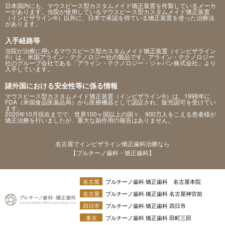
日本国内にも、マウスピース型カスタムメイド矯正装置を作製しているメーカ
ーがあります。当院が使用しているマウスピース型カスタムメイド矯正装置
（インビザライン®）以外に、日本で承認を得ている矯正装置を使った治療法
があります。
入手経路等
当院が治療に用いるマウスピース型カスタムメイド矯正装置（インビザライン
®）は、米国アライン・テクノロジー社の製品です。アライン・テクノロジー
社のグループ会社である「アライン・テクノロジー・ジャパン株式会社」より
入手しています。
諸外国における安全性等に係る情報
マウスピース型カスタムメイド矯正装置（インビザライン®）は、1998年に
FDA（米国食品医薬品局）から医療機器として認証され、販売認可を受けてい
ます。
2020年10月現在までで、世界100ヶ国以上の国々、900万人をこえる患者様が
矯正治療を行いましたが、重大な副作用の報告はありません。
名古屋でインビザライン矯正歯科治療なら
【プルチーノ歯科・矯正歯科】
名古屋
プルチーノ歯科·矯正歯科 名古屋本院
名古屋
プルチーノ歯科·矯正歯科 名古屋神宮前
四日市
プルチーノ歯科·矯正歯科 四日市
東京
プルチーノ歯科 矯正歯科 田町三田