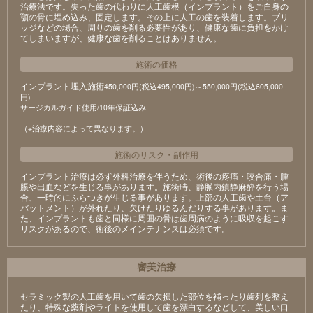
治療法です。失った歯の代わりに人工歯根（インプラント）をご自身の
顎の骨に埋め込み、固定します。その上に人工の歯を装着します。ブリ
ッジなどの場合、周りの歯を削る必要性があり、健康な歯に負担をかけ
てしまいますが、健康な歯を削ることはありません。
施術の価格
インプラント埋入施術
450,000円(税込495,000円)～550,000円(税込605,000
円)
サージカルガイド使用/10年保証込み
（※治療内容によって異なります。）
施術のリスク
・
副作用
インプラント治療は必ず外科治療を伴うため、術後の疼痛・咬合痛・腫
脹や出血などを生じる事があります。施術時、静脈内鎮静麻酔を行う場
合、一時的にふらつきが生じる事があります。上部の人工歯や土台（ア
バットメント）が外れたり、欠けたりゆるんだりする事があります。ま
た、インプラントも歯と同様に周囲の骨は歯周病のように吸収を起こす
リスクがあるので、術後のメインテナンスは必須です。
審美治療
セラミック製の⼈⼯⻭を⽤いて⻭の⽋損した部位を補ったり⻭列を整え
たり、特殊な薬剤やライトを使⽤して⻭を漂⽩するなどして、美しい⼝