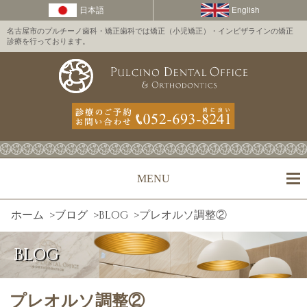
名古屋市のプルチーノ歯科・矯正歯科では矯正（小児矯正）・インビザラインの矯正
診療を行っております。
MENU
ホーム
>
ブログ
>
BLOG
>
プレオルソ調整②
BLOG
プレオルソ調整②