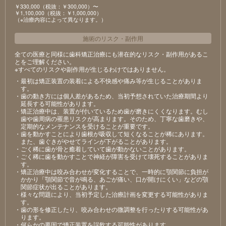
￥330,000（税抜：￥300,000）〜
￥1,100,000（税抜：￥1,000,000）
（※治療内容によって異なります。）
施術のリスク
・
副作用
全ての医療と同様に歯科矯正治療にも潜在的なリスク・副作用があるこ
とをご理解ください。
※すべてのリスクや副作用が生じるわけではありません。
・最初は矯正装置の装着による不快感や痛み等が生じることがありま
す。
・歯の動き方には個人差があるため、当初予想されていた治療期間より
延長する可能性があります。
・矯正治療中は、装置が付いているため歯が磨きにくくなります。むし
歯や歯周病の罹患リスクが高まります。そのため、丁寧な歯磨きや、
定期的なメンテナンスを受けることが重要です。
・歯を動かすことにより歯根が吸収して短くなることが稀にあります。
また、歯ぐきがやせてラインが下がることがあります。
・ごく稀に歯が骨と癒着していて歯が動かないことがあります。
・ごく稀に歯を動かすことで神経が障害を受けて壊死することがありま
す。
・矯正治療中は咬み合わせが変化することで、一時的に顎関節に負担が
かかり「顎関節で音が鳴る、あごが痛い、口が開けにくい」などの顎
関節症状が出ることがあります。
・様々な問題により、当初予定した治療計画を変更する可能性がありま
す。
・歯の形を修正したり、咬み合わせの微調整を行ったりする可能性があ
ります。
・何らかの要因で矯正装置を誤飲する可能性があります。