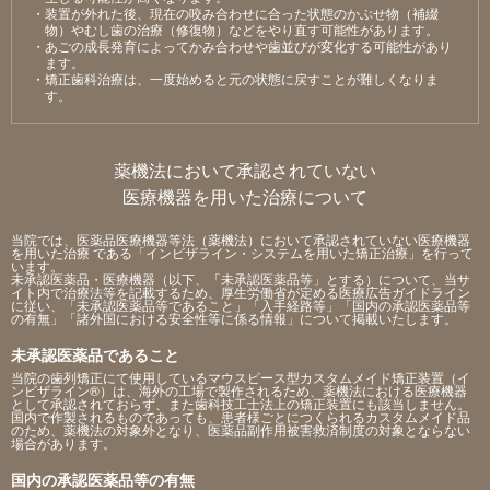
・装置が外れた後、現在の咬み合わせに合った状態のかぶせ物（補綴
物）やむし⻭の治療（修復物）などをやり直す可能性があります。
・あごの成⻑発育によってかみ合わせや⻭並びが変化する可能性があり
ます。
・矯正⻭科治療は、⼀度始めると元の状態に戻すことが難しくなりま
す。
薬機法において承認されていない
医療機器を用いた治療について
当院では、医薬品医療機器等法（薬機法）において承認されていない医療機器
を用いた治療 である「インビザライン・システムを用いた矯正治療」を行って
います。
未承認医薬品・医療機器（以下、「未承認医薬品等」とする）について、当サ
イト内で治療法等を記載するため、厚生労働省が定める医療広告ガイドライン
に従い、「未承認医薬品等であること」「入手経路等」「国内の承認医薬品等
の有無」「諸外国における安全性等に係る情報」について掲載いたします。
未承認医薬品であること
当院の歯列矯正にて使用しているマウスピース型カスタムメイド矯正装置（イ
ンビザライン®）は、海外の工場で製作されるため、薬機法における医療機器
として承認されておらず、また歯科技工士法上の矯正装置にも該当しません。
国内で作製されるものであっても、患者様ごとにつくられるカスタムメイド品
のため、薬機法の対象外となり、医薬品副作用被害救済制度の対象とならない
場合があります。
国内の承認医薬品等の有無