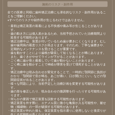
施術のリスク
・
副作用
全ての医療と同様に歯科矯正治療にも潜在的なリスク・副作用があるこ
とをご理解ください。
※すべてのリスクや副作用が生じるわけではありません。
・最初は矯正装置の装着による不快感や痛み等が⽣じることがありま
す。
・⻭の動き⽅には個⼈差があるため、当初予想されていた治療期間より
延⻑する可能性があります。
・矯正治療中は、装置が付いているため⻭が磨きにくくなります。むし
⻭や⻭周病の罹患リスクが⾼まります。そのため、丁寧な⻭磨きや、
定期的なメンテナンスを受けることが重要です。
・⻭を動かすことにより⻭根が吸収して短くなることが稀にあります。
また、⻭ぐきがやせてラインが下がることがあります。
・ごく稀に⻭が⾻と癒着していて⻭が動かないことがあります。
・ごく稀に⻭を動かすことで神経が障害を受けて壊死することがありま
す。
・矯正治療中は咬み合わせが変化することで、⼀時的に顎関節に負担が
かかり「顎関節で⾳が鳴る、あごが痛い、⼝が開けにくい」などの顎
関節症状が出ることがあります。
・様々な問題により、当初予定した治療計画を変更する可能性がありま
す。
・⻭の形を修正したり、咬み合わせの微調整を⾏ったりする可能性があ
ります。
・何らかの要因で矯正装置を誤飲する可能性があります。
・矯正装置を外す際に、エナメル質に微⼩な⻲裂が⼊る可能性や、被せ
物（補綴物）の⼀部が破損する可能性があります。
・矯正装置が外れた後も、保定装置を指⽰通りに使⽤しないと後戻りが
⽣じる可能性が⾼くなります。