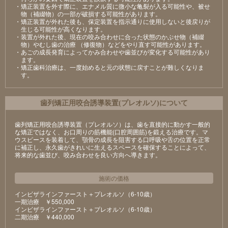
・矯正装置を外す際に、エナメル質に微小な亀裂が入る可能性や、被せ
物（補綴物）の一部が破損する可能性があります。
・矯正装置が外れた後も、保定装置を指示通りに使用しないと後戻りが
生じる可能性が高くなります。
・装置が外れた後、現在の咬み合わせに合った状態のかぶせ物（補綴
物）やむし歯の治療 （修復物）などをやり直す可能性があります。
・あごの成長発育によってかみ合わせや歯並びが変化する可能性があり
ます。
・矯正歯科治療は、一度始めると元の状態に戻すことが難しくなりま
す。
⻭列矯正⽤咬合誘導装置(プレオルソ)について
歯列矯正用咬合誘導装置（プレオルソ）は、歯を直接的に動かす一般的
な矯正ではなく、お口周りの筋機能(口腔周囲筋)を鍛える治療です。マ
ウスピースを装着して、顎骨の成長を阻害する口呼吸や舌の位置を正常
に補正し、永久歯がきれいに生えるスペースを確保することによって、
将来的な歯並び、咬み合わせを良い方向へ導きます。
施術の価格
インビザラインファースト＋プレオルソ（6-10歳）
⼀期治療 ￥550,000
インビザラインファースト＋プレオルソ（6-10歳）
⼆期治療 ￥440,000