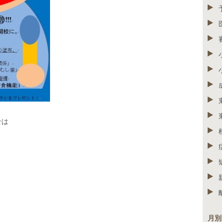
せは
月別