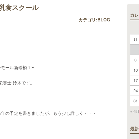
乳食スクール
カレ
カテゴリ:
BLOG
月
3
モール新瑞橋１F
10
17
栄養士 鈴木です。
24
31
« 6
来年の予定を書きましたが、もう少し詳しく・・・
最新