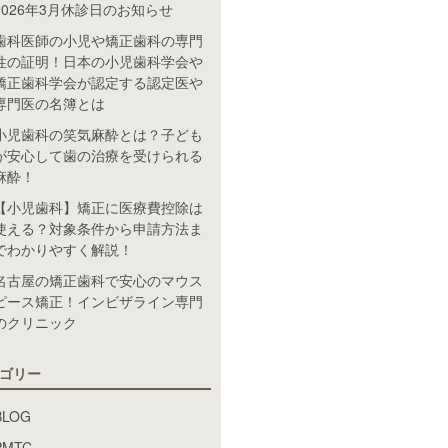
2026年3月休診日のお知らせ
歯科医師の小児や矯正歯科の専門
性の証明！日本の小児歯科学会や
矯正歯科学会が認定する認定医や
専門医の名簿とは
小児歯科の笑気麻酔とは？子ども
が安心して歯の治療を受けられる
麻酔！
【小児歯科】矯正に医療費控除は
使える？対象条件から申請方法ま
でわかりやすく解説！
名古屋の矯正歯科で安心のマウス
ピース矯正！インビザライン専門
のクリニック
ゴリー
BLOG
PMTC