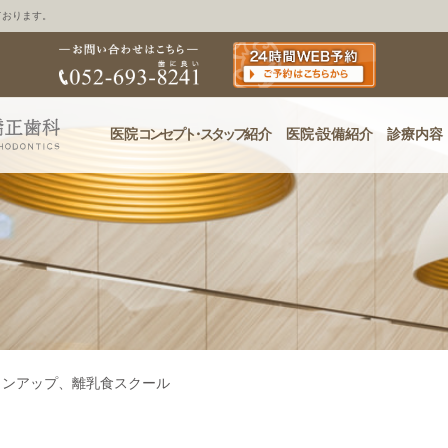
ております。
医院
コンセプ
ト・
スタッフ
紹介
医
院・
設備紹介
診療内容
ョンアップ、離乳食スクール