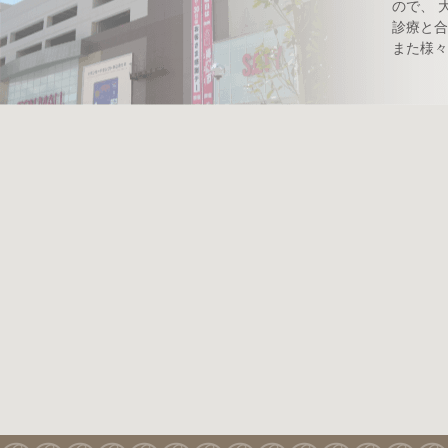
ので、 
診療と合
また様々