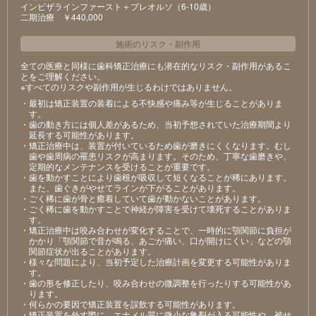
インビザラインファースト＋プレオルソ（6-10歳）
⼆期治療 ￥440,000
施術のリスク
・
副作用
全ての医療と同様に歯科矯正治療にも潜在的なリスク・副作用があるこ
とをご理解ください。
※すべてのリスクや副作用が生じるわけではありません。
・最初は矯正装置の装着による不快感や痛み等が⽣じることがありま
す。
・⻭の動き⽅には個⼈差があるため、当初予想されていた治療期間より
延⻑する可能性があります。
・矯正治療中は、装置が付いているため⻭が磨きにくくなります。むし
⻭や⻭周病の罹患リスクが⾼まります。そのため、丁寧な⻭磨きや、
定期的なメンテナンスを受けることが重要です。
・⻭を動かすことにより⻭根が吸収して短くなることが稀にあります。
また、⻭ぐきがやせてラインが下がることがあります。
・ごく稀に⻭が⾻と癒着していて⻭が動かないことがあります。
・ごく稀に⻭を動かすことで神経が障害を受けて壊死することがありま
す。
・矯正治療中は咬み合わせが変化することで、⼀時的に顎関節に負担が
かかり「顎関節で⾳が鳴る、あごが痛い、⼝が開けにくい」などの顎
関節症状が出ることがあります。
・様々な問題により、当初予定した治療計画を変更する可能性がありま
す。
・⻭の形を修正したり、咬み合わせの微調整を⾏ったりする可能性があ
ります。
・何らかの要因で矯正装置を誤飲する可能性があります。
・矯正装置を外す際に、エナメル質に微⼩な⻲裂が⼊る可能性や、被せ