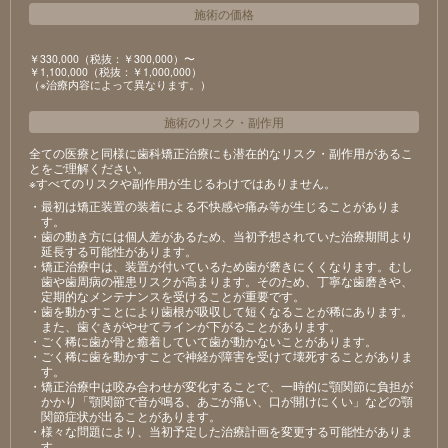
施術の価格
￥330,000（税抜：￥300,000）〜
￥1,100,000（税抜：￥1,000,000）
（※治療内容によって異なります。）
施術のリスク
・
副作用
全ての医療と同様に歯科矯正治療にも潜在的なリスク・副作用があるこ
とをご理解ください。
※すべてのリスクや副作用が生じるわけではありません。
・最初は矯正装置の装着による不快感や痛み等が生じることがありま
す。
・歯の動き方には個人差があるため、当初予想されていた治療期間より
延長する可能性があります。
・矯正治療中は、装置が付いているため歯が磨きにくくなります。むし
歯や歯周病の罹患リスクが高まります。そのため、丁寧な歯磨きや、
定期的なメンテナンスを受けることが重要です。
・歯を動かすことにより歯根が吸収して短くなることが稀にあります。
また、歯ぐきがやせてラインが下がることがあります。
・ごく稀に歯が骨と癒着していて歯が動かないことがあります。
・ごく稀に歯を動かすことで神経が障害を受けて壊死することがありま
す。
・矯正治療中は咬み合わせが変化することで、一時的に顎関節に負担が
かかり「顎関節で音が鳴る、あごが痛い、口が開けにくい」などの顎
関節症状が出ることがあります。
・様々な問題により、当初予定した治療計画を変更する可能性がありま
す。