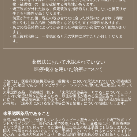
物（補綴物）の⼀部が破損する可能性があります。
・矯正装置が外れた後も、保定装置を指⽰通りに使⽤しないと後戻りが
⽣じる可能性が⾼くなります。
・装置が外れた後、現在の咬み合わせに合った状態のかぶせ物（補綴
物）やむし⻭の治療（修復物）などをやり直す可能性があります。
・あごの成⻑発育によってかみ合わせや⻭並びが変化する可能性があり
ます。
・矯正⻭科治療は、⼀度始めると元の状態に戻すことが難しくなりま
す。
薬機法において承認されていない
医療機器を用いた治療について
当院では、医薬品医療機器等法（薬機法）において承認されていない医療機器
を用いた治療 である「インビザライン・システムを用いた矯正治療」を行って
います。
未承認医薬品・医療機器（以下、「未承認医薬品等」とする）について、当サ
イト内で治療法等を記載するため、厚生労働省が定める医療広告ガイドライン
に従い、「未承認医薬品等であること」「入手経路等」「国内の承認医薬品等
の有無」「諸外国における安全性等に係る情報」について掲載いたします。
未承認医薬品であること
当院の歯列矯正にて使用しているマウスピース型カスタムメイド矯正装置（イ
ンビザライン®）は、海外の工場で製作されるため、薬機法における医療機器
として承認されておらず、また歯科技工士法上の矯正装置にも該当しません。
国内で作製されるものであっても、患者様ごとにつくられるカスタムメイド品
のため、薬機法の対象外となり、医薬品副作用被害救済制度の対象とならない