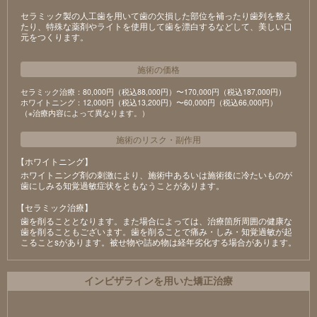
セラミック製の⼈⼯⻭を⽤いて⻭の⽋損した部位を補ったり⻭列を整え
たり、特殊な薬剤やライトを使⽤して⻭を漂⽩するなどして、美しい⼝
元をつくります。
施術の価格
セラミック治療：80,000円（税込88,000円）〜170,000円（税込187,000円）
ホワイトニング：12,000円（税込13,200円）〜60,000円（税込66,000円）
（※治療内容によって異なります。）
施術のリスク
・
副作用
【ホワイトニング】
ホワイトニング剤の刺激により、施術中あるいは施術後に冷たいものが
⻭にしみる知覚過敏症状をともなうことがあります。
【セラミック治療】
⻭を削ることとなります。また場合によっては、治療箇所周囲の健康な
⻭を削ることもございます。⻭を削ることで痛み・しみ・知覚過敏が起
こることsがあります。被せ物や詰め物は経年劣化する場合があります。
インビザラインを用いた矯正治療