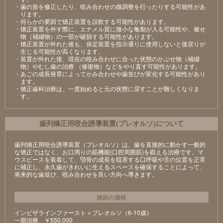
・歯の形を修正したり、咬み合わせの微調整を行ったりする可能性があ
ります。
・何らかの要因で矯正装置を誤飲する可能性があります。
・矯正装置を外す際に、エナメル質に微小な亀裂が入る可能性や、被せ
物（補綴物）の一部が破損する可能性があります。
・矯正装置が外れた後も、保定装置を指示通りに使用しないと後戻りが
生じる可能性が高くなります。
・装置が外れた後、現在の咬み合わせに合った状態のかぶせ物（補綴
物）やむし歯の治療 （修復物）などをやり直す可能性があります。
・あごの成長発育によってかみ合わせや歯並びが変化する可能性があり
ます。
・矯正歯科治療は、一度始めると元の状態に戻すことが難しくなりま
す。
⻭列矯正⽤咬合誘導装置(プレオルソ)について
歯列矯正用咬合誘導装置（プレオルソ）は、歯を直接的に動かす一般的
な矯正ではなく、お口周りの筋機能(口腔周囲筋)を鍛える治療です。マ
ウスピースを装着して、顎骨の成長を阻害する口呼吸や舌の位置を正常
に補正し、永久歯がきれいに生えるスペースを確保することによって、
将来的な歯並び、咬み合わせを良い方向へ導きます。
施術の価格
インビザラインファースト＋プレオルソ（6-10歳）
⼀期治療 ￥550,000