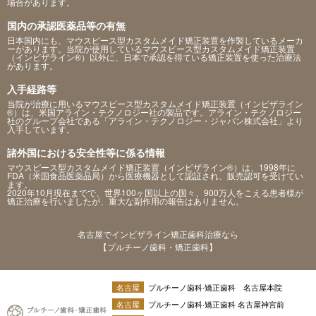
場合があります。
国内の承認医薬品等の有無
日本国内にも、マウスピース型カスタムメイド矯正装置を作製しているメーカ
ーがあります。当院が使用しているマウスピース型カスタムメイド矯正装置
（インビザライン®）以外に、日本で承認を得ている矯正装置を使った治療法
があります。
入手経路等
当院が治療に用いるマウスピース型カスタムメイド矯正装置（インビザライン
®）は、米国アライン・テクノロジー社の製品です。アライン・テクノロジー
社のグループ会社である「アライン・テクノロジー・ジャパン株式会社」より
入手しています。
諸外国における安全性等に係る情報
マウスピース型カスタムメイド矯正装置（インビザライン®）は、1998年に
FDA（米国食品医薬品局）から医療機器として認証され、販売認可を受けてい
ます。
2020年10月現在までで、世界100ヶ国以上の国々、900万人をこえる患者様が
矯正治療を行いましたが、重大な副作用の報告はありません。
名古屋でインビザライン矯正歯科治療なら
【プルチーノ歯科・矯正歯科】
名古屋
プルチーノ歯科·矯正歯科 名古屋本院
名古屋
プルチーノ歯科·矯正歯科 名古屋神宮前