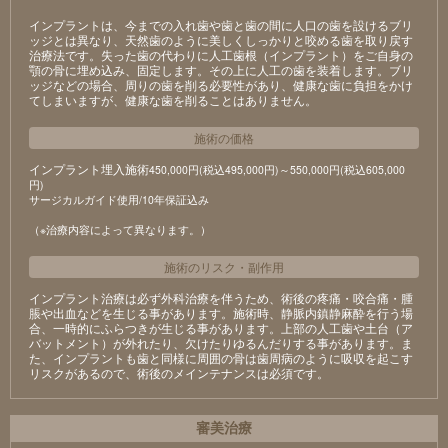
インプラントは、今までの入れ歯や歯と歯の間に人口の歯を設けるブリ
ッジとは異なり、天然歯のように美しくしっかりと咬める歯を取り戻す
治療法です。失った歯の代わりに人工歯根（インプラント）をご自身の
顎の骨に埋め込み、固定します。その上に人工の歯を装着します。ブリ
ッジなどの場合、周りの歯を削る必要性があり、健康な歯に負担をかけ
てしまいますが、健康な歯を削ることはありません。
施術の価格
インプラント埋入施術
450,000円(税込495,000円)～550,000円(税込605,000
円)
サージカルガイド使用/10年保証込み
（※治療内容によって異なります。）
施術のリスク
・
副作用
インプラント治療は必ず外科治療を伴うため、術後の疼痛・咬合痛・腫
脹や出血などを生じる事があります。施術時、静脈内鎮静麻酔を行う場
合、一時的にふらつきが生じる事があります。上部の人工歯や土台（ア
バットメント）が外れたり、欠けたりゆるんだりする事があります。ま
た、インプラントも歯と同様に周囲の骨は歯周病のように吸収を起こす
リスクがあるので、術後のメインテナンスは必須です。
審美治療