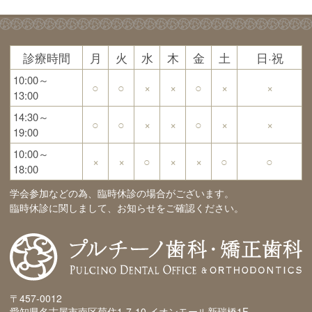
診療時間
月
火
水
木
金
土
日·祝
10:00～
○
○
×
×
○
×
×
13:00
14:30～
○
○
×
×
○
×
×
19:00
10:00～
×
×
○
×
×
○
○
18:00
学会参加などの為、臨時休診の場合がございます。
臨時休診に関しまして、お知らせをご確認ください。
〒457-0012
愛知県名古屋市南区菊住1-7-10 イオンモール新瑞橋1F