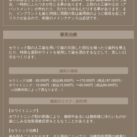
合、一時的にふらつきが生じる事があります。上部の人工歯や土台（ア
バットメント）が外れたり、欠けたりゆるんだりする事があります。ま
た、インプラントも歯と同様に周囲の骨は歯周病のように吸収を起こす
リスクがあるので、術後のメインテナンスは必須です。
審美治療
セラミック製の⼈⼯⻭を⽤いて⻭の⽋損した部位を補ったり⻭列を整え
たり、特殊な薬剤やライトを使⽤して⻭を漂⽩するなどして、美しい⼝
元をつくります。
施術の価格
セラミック治療：80,000円（税込88,000円）〜170,000円（税込187,000円）
ホワイトニング：12,000円（税込13,200円）〜60,000円（税込66,000円）
（※治療内容によって異なります。）
施術のリスク
・
副作用
【ホワイトニング】
ホワイトニング剤の刺激により、施術中あるいは施術後に冷たいものが
⻭にしみる知覚過敏症状をともなうことがあります。
【セラミック治療】
⻭を削ることとなります。また場合によっては、治療箇所周囲の健康な