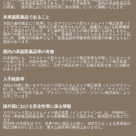
に従い、「未承認医薬品等であること」「入手経路等」「国内の承認医薬品等
の有無」「諸外国における安全性等に係る情報」について掲載いたします。
未承認医薬品であること
当院の歯列矯正にて使用しているマウスピース型カスタムメイド矯正装置（イ
ンビザライン®）は、海外の工場で製作されるため、薬機法における医療機器
として承認されておらず、また歯科技工士法上の矯正装置にも該当しません。
国内で作製されるものであっても、患者様ごとにつくられるカスタムメイド品
のため、薬機法の対象外となり、医薬品副作用被害救済制度の対象とならない
場合があります。
国内の承認医薬品等の有無
日本国内にも、マウスピース型カスタムメイド矯正装置を作製しているメーカ
ーがあります。当院が使用しているマウスピース型カスタムメイド矯正装置
（インビザライン®）以外に、日本で承認を得ている矯正装置を使った治療法
があります。
入手経路等
当院が治療に用いるマウスピース型カスタムメイド矯正装置（インビザライン
®）は、米国アライン・テクノロジー社の製品です。アライン・テクノロジー
社のグループ会社である「アライン・テクノロジー・ジャパン株式会社」より
入手しています。
諸外国における安全性等に係る情報
マウスピース型カスタムメイド矯正装置（インビザライン®）は、1998年に
FDA（米国食品医薬品局）から医療機器として認証され、販売認可を受けてい
ます。
2020年10月現在までで、世界100ヶ国以上の国々、900万人をこえる患者様が
矯正治療を行いましたが、重大な副作用の報告はありません。