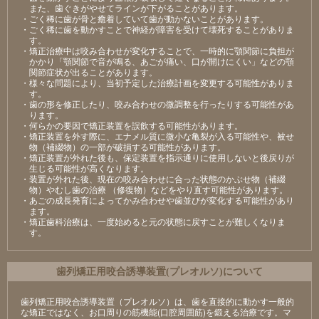
また、歯ぐきがやせてラインが下がることがあります。
・ごく稀に歯が骨と癒着していて歯が動かないことがあります。
・ごく稀に歯を動かすことで神経が障害を受けて壊死することがありま
す。
・矯正治療中は咬み合わせが変化することで、一時的に顎関節に負担が
かかり「顎関節で音が鳴る、あごが痛い、口が開けにくい」などの顎
関節症状が出ることがあります。
・様々な問題により、当初予定した治療計画を変更する可能性がありま
す。
・歯の形を修正したり、咬み合わせの微調整を行ったりする可能性があ
ります。
・何らかの要因で矯正装置を誤飲する可能性があります。
・矯正装置を外す際に、エナメル質に微小な亀裂が入る可能性や、被せ
物（補綴物）の一部が破損する可能性があります。
・矯正装置が外れた後も、保定装置を指示通りに使用しないと後戻りが
生じる可能性が高くなります。
・装置が外れた後、現在の咬み合わせに合った状態のかぶせ物（補綴
物）やむし歯の治療 （修復物）などをやり直す可能性があります。
・あごの成長発育によってかみ合わせや歯並びが変化する可能性があり
ます。
・矯正歯科治療は、一度始めると元の状態に戻すことが難しくなりま
す。
⻭列矯正⽤咬合誘導装置(プレオルソ)について
歯列矯正用咬合誘導装置（プレオルソ）は、歯を直接的に動かす一般的
な矯正ではなく、お口周りの筋機能(口腔周囲筋)を鍛える治療です。マ