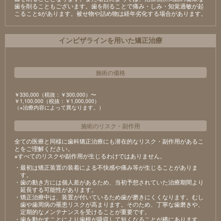
⻭を削ることもございます。⻭を削ることで痛み・しみ・知覚過敏が起
こることsがあります。被せ物や詰め物は経年劣化する場合があります。
インビザラインを用いた矯正治療
施術の価格
￥330,000（税抜：￥300,000）〜
￥1,100,000（税抜：￥1,000,000）
（※治療内容によって異なります。）
施術のリスク
・
副作用
全ての医療と同様に歯科矯正治療にも潜在的なリスク・副作用があるこ
とをご理解ください。
※すべてのリスクや副作用が生じるわけではありません。
・最初は矯正装置の装着による不快感や痛み等が生じることがありま
す。
・歯の動き方には個人差があるため、当初予想されていた治療期間より
延長する可能性があります。
・矯正治療中は、装置が付いているため歯が磨きにくくなります。むし
歯や歯周病の罹患リスクが高まります。そのため、丁寧な歯磨きや、
定期的なメンテナンスを受けることが重要です。
・歯を動かすことにより歯根が吸収して短くなることが稀にあります。