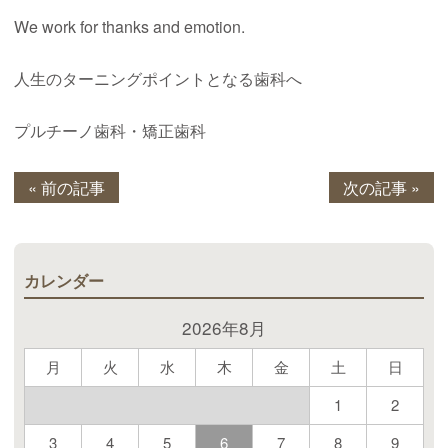
We work for thanks and emotion.
人生のターニングポイントとなる歯科へ
プルチーノ歯科・矯正歯科
« 前の記事
次の記事 »
カレンダー
2026年8月
月
火
水
木
金
土
日
1
2
3
4
5
6
7
8
9