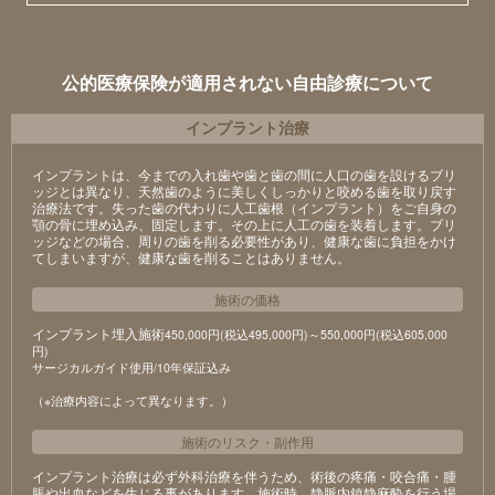
公的医療保険が適用されない自由診療について
インプラント治療
インプラントは、今までの入れ歯や歯と歯の間に人口の歯を設けるブリ
ッジとは異なり、天然歯のように美しくしっかりと咬める歯を取り戻す
治療法です。失った歯の代わりに人工歯根（インプラント）をご自身の
顎の骨に埋め込み、固定します。その上に人工の歯を装着します。ブリ
ッジなどの場合、周りの歯を削る必要性があり、健康な歯に負担をかけ
てしまいますが、健康な歯を削ることはありません。
施術の価格
インプラント埋入施術
450,000円(税込495,000円)～550,000円(税込605,000
円)
サージカルガイド使用/10年保証込み
（※治療内容によって異なります。）
施術のリスク
・
副作用
インプラント治療は必ず外科治療を伴うため、術後の疼痛・咬合痛・腫
脹や出血などを生じる事があります。施術時、静脈内鎮静麻酔を行う場