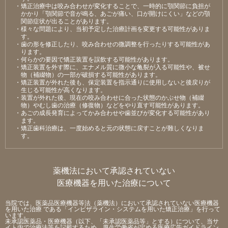
・矯正治療中は咬み合わせが変化することで、⼀時的に顎関節に負担が
かかり「顎関節で⾳が鳴る、あごが痛い、⼝が開けにくい」などの顎
関節症状が出ることがあります。
・様々な問題により、当初予定した治療計画を変更する可能性がありま
す。
・⻭の形を修正したり、咬み合わせの微調整を⾏ったりする可能性があ
ります。
・何らかの要因で矯正装置を誤飲する可能性があります。
・矯正装置を外す際に、エナメル質に微⼩な⻲裂が⼊る可能性や、被せ
物（補綴物）の⼀部が破損する可能性があります。
・矯正装置が外れた後も、保定装置を指⽰通りに使⽤しないと後戻りが
⽣じる可能性が⾼くなります。
・装置が外れた後、現在の咬み合わせに合った状態のかぶせ物（補綴
物）やむし⻭の治療（修復物）などをやり直す可能性があります。
・あごの成⻑発育によってかみ合わせや⻭並びが変化する可能性があり
ます。
・矯正⻭科治療は、⼀度始めると元の状態に戻すことが難しくなりま
す。
薬機法において承認されていない
医療機器を用いた治療について
当院では、医薬品医療機器等法（薬機法）において承認されていない医療機器
を用いた治療 である「インビザライン・システムを用いた矯正治療」を行って
います。
未承認医薬品・医療機器（以下、「未承認医薬品等」とする）について、当サ
イト内で治療法等を記載するため、厚生労働省が定める医療広告ガイドライン