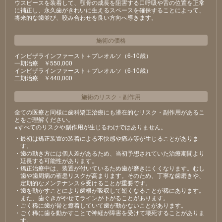
ウスピースを装着して、顎骨の成長を阻害する口呼吸や舌の位置を正常
に補正し、永久歯がきれいに生えるスペースを確保することによって、
将来的な歯並び、咬み合わせを良い方向へ導きます。
施術の価格
インビザラインファースト＋プレオルソ（6-10歳）
⼀期治療 ￥550,000
インビザラインファースト＋プレオルソ（6-10歳）
⼆期治療 ￥440,000
施術のリスク
・
副作用
全ての医療と同様に歯科矯正治療にも潜在的なリスク・副作用があるこ
とをご理解ください。
※すべてのリスクや副作用が生じるわけではありません。
・最初は矯正装置の装着による不快感や痛み等が⽣じることがありま
す。
・⻭の動き⽅には個⼈差があるため、当初予想されていた治療期間より
延⻑する可能性があります。
・矯正治療中は、装置が付いているため⻭が磨きにくくなります。むし
⻭や⻭周病の罹患リスクが⾼まります。そのため、丁寧な⻭磨きや、
定期的なメンテナンスを受けることが重要です。
・⻭を動かすことにより⻭根が吸収して短くなることが稀にあります。
また、⻭ぐきがやせてラインが下がることがあります。
・ごく稀に⻭が⾻と癒着していて⻭が動かないことがあります。
・ごく稀に⻭を動かすことで神経が障害を受けて壊死することがありま
す。