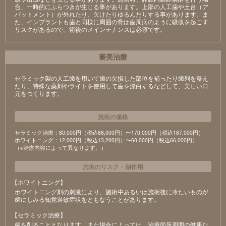
合、一時的にふらつきが生じる事があります。上部の人工歯や土台（ア
バットメント）が外れたり、欠けたりゆるんだりする事があります。ま
た、インプラントも歯と同様に周囲の骨は歯周病のように吸収を起こす
リスクがあるので、術後のメインテナンスは必須です。
審美治療
セラミック製の⼈⼯⻭を⽤いて⻭の⽋損した部位を補ったり⻭列を整え
たり、特殊な薬剤やライトを使⽤して⻭を漂⽩するなどして、美しい⼝
元をつくります。
施術の価格
セラミック治療：80,000円（税込88,000円）〜170,000円（税込187,000円）
ホワイトニング：12,000円（税込13,200円）〜60,000円（税込66,000円）
（※治療内容によって異なります。）
施術のリスク
・
副作用
【ホワイトニング】
ホワイトニング剤の刺激により、施術中あるいは施術後に冷たいものが
⻭にしみる知覚過敏症状をともなうことがあります。
【セラミック治療】
⻭を削ることとなります。また場合によっては、治療箇所周囲の健康な