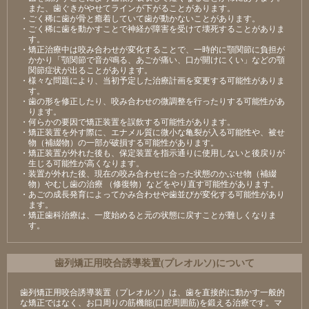
また、歯ぐきがやせてラインが下がることがあります。
・ごく稀に歯が骨と癒着していて歯が動かないことがあります。
・ごく稀に歯を動かすことで神経が障害を受けて壊死することがありま
す。
・矯正治療中は咬み合わせが変化することで、一時的に顎関節に負担が
かかり「顎関節で音が鳴る、あごが痛い、口が開けにくい」などの顎
関節症状が出ることがあります。
・様々な問題により、当初予定した治療計画を変更する可能性がありま
す。
・歯の形を修正したり、咬み合わせの微調整を行ったりする可能性があ
ります。
・何らかの要因で矯正装置を誤飲する可能性があります。
・矯正装置を外す際に、エナメル質に微小な亀裂が入る可能性や、被せ
物（補綴物）の一部が破損する可能性があります。
・矯正装置が外れた後も、保定装置を指示通りに使用しないと後戻りが
生じる可能性が高くなります。
・装置が外れた後、現在の咬み合わせに合った状態のかぶせ物（補綴
物）やむし歯の治療 （修復物）などをやり直す可能性があります。
・あごの成長発育によってかみ合わせや歯並びが変化する可能性があり
ます。
・矯正歯科治療は、一度始めると元の状態に戻すことが難しくなりま
す。
⻭列矯正⽤咬合誘導装置(プレオルソ)について
歯列矯正用咬合誘導装置（プレオルソ）は、歯を直接的に動かす一般的
な矯正ではなく、お口周りの筋機能(口腔周囲筋)を鍛える治療です。マ