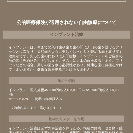
公的医療保険が適用されない自由診療について
インプラント治療
インプラントは、今までの入れ歯や歯と歯の間に人口の歯を設けるブリ
ッジとは異なり、天然歯のように美しくしっかりと咬める歯を取り戻す
治療法です。失った歯の代わりに人工歯根（インプラント）をご自身の
顎の骨に埋め込み、固定します。その上に人工の歯を装着します。ブリ
ッジなどの場合、周りの歯を削る必要性があり、健康な歯に負担をかけ
てしまいますが、健康な歯を削ることはありません。
施術の価格
インプラント埋入施術
450,000円(税込495,000円)～550,000円(税込605,000
円)
サージカルガイド使用/10年保証込み
（※治療内容によって異なります。）
施術のリスク
・
副作用
インプラント治療は必ず外科治療を伴うため、術後の疼痛・咬合痛・腫
脹や出血などを生じる事があります。施術時、静脈内鎮静麻酔を行う場