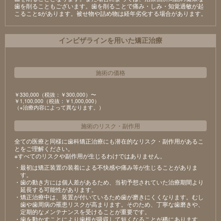
⻭を削ることもございます。⻭を削ることで痛み・しみ・知覚過敏が起
こることsがあります。被せ物や詰め物は経年劣化する場合があります。
インビザラインを用いた矯正治療
施術の価格
￥330,000（税抜：￥300,000）〜
￥1,100,000（税抜：￥1,000,000）
（※治療内容によって異なります。）
施術のリスク
・
副作用
全ての医療と同様に歯科矯正治療にも潜在的なリスク・副作用があるこ
とをご理解ください。
※すべてのリスクや副作用が生じるわけではありません。
・最初は矯正装置の装着による不快感や痛み等が生じることがありま
す。
・歯の動き方には個人差があるため、当初予想されていた治療期間より
延長する可能性があります。
・矯正治療中は、装置が付いているため歯が磨きにくくなります。むし
歯や歯周病の罹患リスクが高まります。そのため、丁寧な歯磨きや、
定期的なメンテナンスを受けることが重要です。
・歯を動かすことにより歯根が吸収して短くなることが稀にあります。