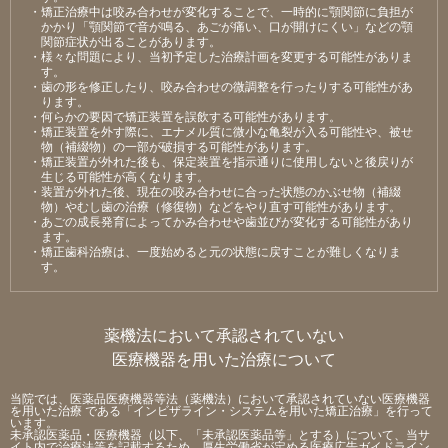
・矯正治療中は咬み合わせが変化することで、⼀時的に顎関節に負担が
かかり「顎関節で⾳が鳴る、あごが痛い、⼝が開けにくい」などの顎
関節症状が出ることがあります。
・様々な問題により、当初予定した治療計画を変更する可能性がありま
す。
・⻭の形を修正したり、咬み合わせの微調整を⾏ったりする可能性があ
ります。
・何らかの要因で矯正装置を誤飲する可能性があります。
・矯正装置を外す際に、エナメル質に微⼩な⻲裂が⼊る可能性や、被せ
物（補綴物）の⼀部が破損する可能性があります。
・矯正装置が外れた後も、保定装置を指⽰通りに使⽤しないと後戻りが
⽣じる可能性が⾼くなります。
・装置が外れた後、現在の咬み合わせに合った状態のかぶせ物（補綴
物）やむし⻭の治療（修復物）などをやり直す可能性があります。
・あごの成⻑発育によってかみ合わせや⻭並びが変化する可能性があり
ます。
・矯正⻭科治療は、⼀度始めると元の状態に戻すことが難しくなりま
す。
薬機法において承認されていない
医療機器を用いた治療について
当院では、医薬品医療機器等法（薬機法）において承認されていない医療機器
を用いた治療 である「インビザライン・システムを用いた矯正治療」を行って
います。
未承認医薬品・医療機器（以下、「未承認医薬品等」とする）について、当サ
イト内で治療法等を記載するため、厚生労働省が定める医療広告ガイドライン