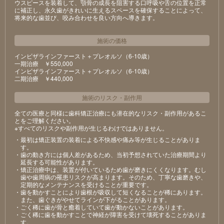
ウスピースを装着して、顎骨の成長を阻害する口呼吸や舌の位置を正常
に補正し、永久歯がきれいに生えるスペースを確保することによって、
将来的な歯並び、咬み合わせを良い方向へ導きます。
施術の価格
インビザラインファースト＋プレオルソ（6-10歳）
⼀期治療 ￥550,000
インビザラインファースト＋プレオルソ（6-10歳）
⼆期治療 ￥440,000
施術のリスク
・
副作用
全ての医療と同様に歯科矯正治療にも潜在的なリスク・副作用があるこ
とをご理解ください。
※すべてのリスクや副作用が生じるわけではありません。
・最初は矯正装置の装着による不快感や痛み等が⽣じることがありま
す。
・⻭の動き⽅には個⼈差があるため、当初予想されていた治療期間より
延⻑する可能性があります。
・矯正治療中は、装置が付いているため⻭が磨きにくくなります。むし
⻭や⻭周病の罹患リスクが⾼まります。そのため、丁寧な⻭磨きや、
定期的なメンテナンスを受けることが重要です。
・⻭を動かすことにより⻭根が吸収して短くなることが稀にあります。
また、⻭ぐきがやせてラインが下がることがあります。
・ごく稀に⻭が⾻と癒着していて⻭が動かないことがあります。
・ごく稀に⻭を動かすことで神経が障害を受けて壊死することがありま
す。