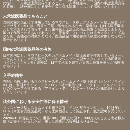
に従い、「未承認医薬品等であること」「入手経路等」「国内の承認医薬品等
の有無」「諸外国における安全性等に係る情報」について掲載いたします。
未承認医薬品であること
当院の歯列矯正にて使用しているマウスピース型カスタムメイド矯正装置（イ
ンビザライン®）は、海外の工場で製作されるため、薬機法における医療機器
として承認されておらず、また歯科技工士法上の矯正装置にも該当しません。
国内で作製されるものであっても、患者様ごとにつくられるカスタムメイド品
のため、薬機法の対象外となり、医薬品副作用被害救済制度の対象とならない
場合があります。
国内の承認医薬品等の有無
日本国内にも、マウスピース型カスタムメイド矯正装置を作製しているメーカ
ーがあります。当院が使用しているマウスピース型カスタムメイド矯正装置
（インビザライン®）以外に、日本で承認を得ている矯正装置を使った治療法
があります。
入手経路等
当院が治療に用いるマウスピース型カスタムメイド矯正装置（インビザライン
®）は、米国アライン・テクノロジー社の製品です。アライン・テクノロジー
社のグループ会社である「アライン・テクノロジー・ジャパン株式会社」より
入手しています。
諸外国における安全性等に係る情報
マウスピース型カスタムメイド矯正装置（インビザライン®）は、1998年に
FDA（米国食品医薬品局）から医療機器として認証され、販売認可を受けてい
ます。
2020年10月現在までで、世界100ヶ国以上の国々、900万人をこえる患者様が
矯正治療を行いましたが、重大な副作用の報告はありません。