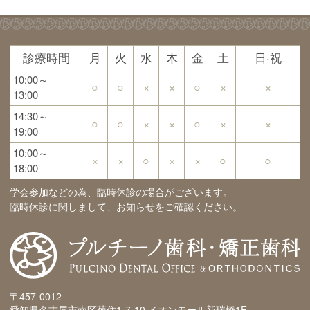
診療時間
月
火
水
木
金
土
日·祝
10:00～
○
○
×
×
○
×
×
13:00
14:30～
○
○
×
×
○
×
×
19:00
10:00～
×
×
○
×
×
○
○
18:00
学会参加などの為、臨時休診の場合がございます。
臨時休診に関しまして、お知らせをご確認ください。
〒457-0012
愛知県名古屋市南区菊住1-7-10 イオンモール新瑞橋1F