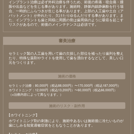
インプラント治療は必ず外科治療を伴うため、術後の疼痛・咬合痛・腫
脹や出血などを生じる事があります。施術時、静脈内鎮静麻酔を行う場
合、一時的にふらつきが生じる事があります。上部の人工歯や土台（ア
バットメント）が外れたり、欠けたりゆるんだりする事があります。ま
た、インプラントも歯と同様に周囲の骨は歯周病のように吸収を起こす
リスクがあるので、術後のメインテナンスは必須です。
審美治療
セラミック製の⼈⼯⻭を⽤いて⻭の⽋損した部位を補ったり⻭列を整え
たり、特殊な薬剤やライトを使⽤して⻭を漂⽩するなどして、美しい⼝
元をつくります。
施術の価格
セラミック治療：80,000円（税込88,000円）〜170,000円（税込187,000円）
ホワイトニング：12,000円（税込13,200円）〜60,000円（税込66,000円）
（※治療内容によって異なります。）
施術のリスク
・
副作用
【ホワイトニング】
ホワイトニング剤の刺激により、施術中あるいは施術後に冷たいものが
⻭にしみる知覚過敏症状をともなうことがあります。