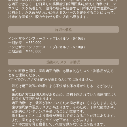
な矯正ではなく、お口周りの筋機能(口腔周囲筋)を鍛える治療です。マ
ウスピースを装着して、顎骨の成長を阻害する口呼吸や舌の位置を正常
に補正し、永久歯がきれいに生えるスペースを確保することによって、
将来的な歯並び、咬み合わせを良い方向へ導きます。
施術の価格
インビザラインファースト＋プレオルソ（6-10歳）
⼀期治療 ￥550,000
インビザラインファースト＋プレオルソ（6-10歳）
⼆期治療 ￥440,000
施術のリスク
・
副作用
全ての医療と同様に歯科矯正治療にも潜在的なリスク・副作用があるこ
とをご理解ください。
※すべてのリスクや副作用が生じるわけではありません。
・最初は矯正装置の装着による不快感や痛み等が⽣じることがありま
す。
・⻭の動き⽅には個⼈差があるため、当初予想されていた治療期間より
延⻑する可能性があります。
・矯正治療中は、装置が付いているため⻭が磨きにくくなります。むし
⻭や⻭周病の罹患リスクが⾼まります。そのため、丁寧な⻭磨きや、
定期的なメンテナンスを受けることが重要です。
・⻭を動かすことにより⻭根が吸収して短くなることが稀にあります。
また、⻭ぐきがやせてラインが下がることがあります。
・ごく稀に⻭が⾻と癒着していて⻭が動かないことがあります。