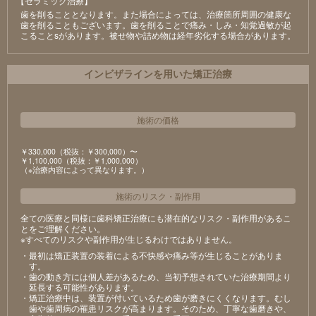
【セラミック治療】
⻭を削ることとなります。また場合によっては、治療箇所周囲の健康な
⻭を削ることもございます。⻭を削ることで痛み・しみ・知覚過敏が起
こることsがあります。被せ物や詰め物は経年劣化する場合があります。
インビザラインを用いた矯正治療
施術の価格
￥330,000（税抜：￥300,000）〜
￥1,100,000（税抜：￥1,000,000）
（※治療内容によって異なります。）
施術のリスク
・
副作用
全ての医療と同様に歯科矯正治療にも潜在的なリスク・副作用があるこ
とをご理解ください。
※すべてのリスクや副作用が生じるわけではありません。
・最初は矯正装置の装着による不快感や痛み等が生じることがありま
す。
・歯の動き方には個人差があるため、当初予想されていた治療期間より
延長する可能性があります。
・矯正治療中は、装置が付いているため歯が磨きにくくなります。むし
歯や歯周病の罹患リスクが高まります。そのため、丁寧な歯磨きや、