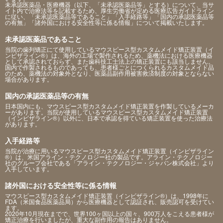
未承認医薬品・医療機器（以下、「未承認医薬品等」とする）について、当サ
イト内で治療法等を記載するため、厚生労働省が定める医療広告ガイドライン
に従い、「未承認医薬品等であること」「入手経路等」「国内の承認医薬品等
の有無」「諸外国における安全性等に係る情報」について掲載いたします。
未承認医薬品であること
当院の歯列矯正にて使用しているマウスピース型カスタムメイド矯正装置（イ
ンビザライン®）は、海外の工場で製作されるため、薬機法における医療機器
として承認されておらず、また歯科技工士法上の矯正装置にも該当しません。
国内で作製されるものであっても、患者様ごとにつくられるカスタムメイド品
のため、薬機法の対象外となり、医薬品副作用被害救済制度の対象とならない
場合があります。
国内の承認医薬品等の有無
日本国内にも、マウスピース型カスタムメイド矯正装置を作製しているメーカ
ーがあります。当院が使用しているマウスピース型カスタムメイド矯正装置
（インビザライン®）以外に、日本で承認を得ている矯正装置を使った治療法
があります。
入手経路等
当院が治療に用いるマウスピース型カスタムメイド矯正装置（インビザライン
®）は、米国アライン・テクノロジー社の製品です。アライン・テクノロジー
社のグループ会社である「アライン・テクノロジー・ジャパン株式会社」より
入手しています。
諸外国における安全性等に係る情報
マウスピース型カスタムメイド矯正装置（インビザライン®）は、1998年に
FDA（米国食品医薬品局）から医療機器として認証され、販売認可を受けてい
ます。
2020年10月現在までで、世界100ヶ国以上の国々、900万人をこえる患者様が
矯正治療を行いましたが、重大な副作用の報告はありません。