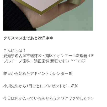
クリスマスまであと22日🎄❄
こんにちは！
愛知県名古屋市瑞穂区・南区イオンモール新瑞橋１
F
プルチーノ歯科・矯正歯科 新垣です(﹡ˆ﹀ˆ﹡)♡
昨日から始めたアドベントカレンダー📆
小川先生から1日ごとにプレゼントが…💕💭
今日は何が入っているんだろうとワクワクでした✨✨