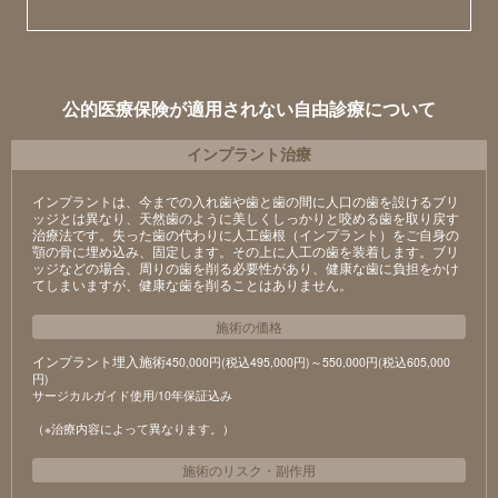
公的医療保険が適用されない自由診療について
インプラント治療
インプラントは、今までの入れ歯や歯と歯の間に人口の歯を設けるブリ
ッジとは異なり、天然歯のように美しくしっかりと咬める歯を取り戻す
治療法です。失った歯の代わりに人工歯根（インプラント）をご自身の
顎の骨に埋め込み、固定します。その上に人工の歯を装着します。ブリ
ッジなどの場合、周りの歯を削る必要性があり、健康な歯に負担をかけ
てしまいますが、健康な歯を削ることはありません。
施術の価格
インプラント埋入施術
450,000円(税込495,000円)～550,000円(税込605,000
円)
サージカルガイド使用/10年保証込み
（※治療内容によって異なります。）
施術のリスク
・
副作用