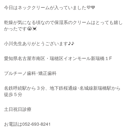
今日はネッククリームが入っていました💜💙
乾燥が気になる頃なので保湿系のクリームはとっても嬉し
かったです😭💓
小川先生ありがとうございます♪♪
愛知県名古屋市南区・瑞穂区イオンモール新瑞橋１
F
プルチーノ歯科･矯正歯科
名鉄呼続駅から３分、地下鉄桜通線･名城線新瑞橋駅から
徒歩５分
土日祝日診療
お電話は
052-693-8241