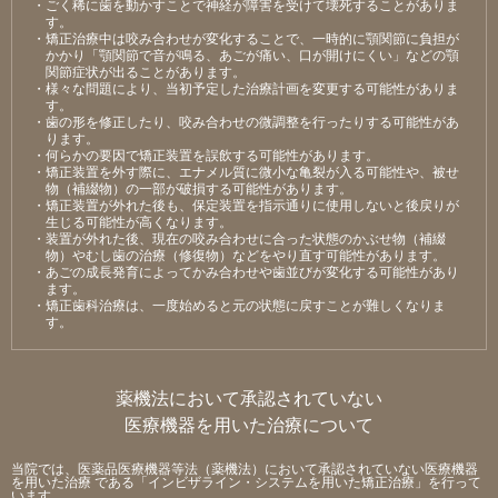
・ごく稀に⻭を動かすことで神経が障害を受けて壊死することがありま
す。
・矯正治療中は咬み合わせが変化することで、⼀時的に顎関節に負担が
かかり「顎関節で⾳が鳴る、あごが痛い、⼝が開けにくい」などの顎
関節症状が出ることがあります。
・様々な問題により、当初予定した治療計画を変更する可能性がありま
す。
・⻭の形を修正したり、咬み合わせの微調整を⾏ったりする可能性があ
ります。
・何らかの要因で矯正装置を誤飲する可能性があります。
・矯正装置を外す際に、エナメル質に微⼩な⻲裂が⼊る可能性や、被せ
物（補綴物）の⼀部が破損する可能性があります。
・矯正装置が外れた後も、保定装置を指⽰通りに使⽤しないと後戻りが
⽣じる可能性が⾼くなります。
・装置が外れた後、現在の咬み合わせに合った状態のかぶせ物（補綴
物）やむし⻭の治療（修復物）などをやり直す可能性があります。
・あごの成⻑発育によってかみ合わせや⻭並びが変化する可能性があり
ます。
・矯正⻭科治療は、⼀度始めると元の状態に戻すことが難しくなりま
す。
薬機法において承認されていない
医療機器を用いた治療について
当院では、医薬品医療機器等法（薬機法）において承認されていない医療機器
を用いた治療 である「インビザライン・システムを用いた矯正治療」を行って
います。