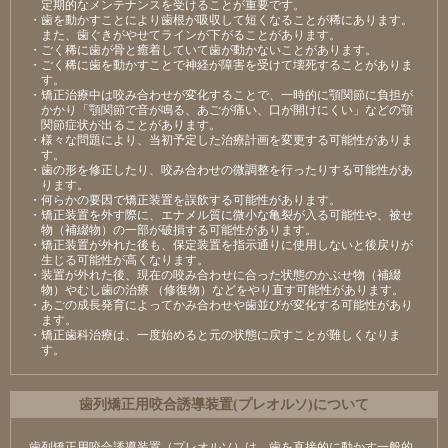
定期的なメンテナンスを受けることが重要です。
・歯を動かすことにより歯根が吸収して短くなることが稀にあります。
また、歯ぐきがやせてラインが下がることがあります。
・ごく稀に歯が骨と癒着していて歯が動かないことがあります。
・ごく稀に歯を動かすことで神経が障害を受けて壊死することがありま
す。
・矯正治療中は咬み合わせが変化することで、一時的に顎関節に負担が
かかり「顎関節で音が鳴る、あごが痛い、口が開けにくい」などの顎
関節症状が出ることがあります。
・様々な問題により、当初予定した治療計画を変更する可能性がありま
す。
・歯の形を修正したり、咬み合わせの微調整を行ったりする可能性があ
ります。
・何らかの要因で矯正装置を誤飲する可能性があります。
・矯正装置を外す際に、エナメル質に微小な亀裂が入る可能性や、被せ
物（補綴物）の一部が破損する可能性があります。
・矯正装置が外れた後も、保定装置を指示通りに使用しないと後戻りが
生じる可能性が高くなります。
・装置が外れた後、現在の咬み合わせに合った状態のかぶせ物（補綴
物）やむし歯の治療 （修復物）などをやり直す可能性があります。
・あごの成長発育によってかみ合わせや歯並びが変化する可能性があり
ます。
・矯正歯科治療は、一度始めると元の状態に戻すことが難しくなりま
す。
⻭列矯正⽤咬合誘導装置(プレオルソ)について
歯列矯正用咬合誘導装置（プレオルソ）は、歯を直接的に動かす一般的