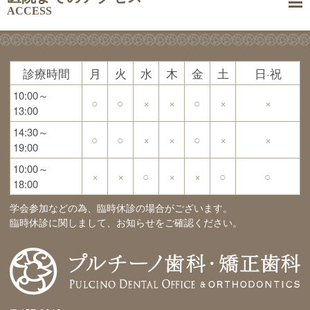
ACCESS
診療時間
月
火
水
木
金
土
日·祝
10:00～
○
○
×
×
○
×
×
13:00
14:30～
○
○
×
×
○
×
×
19:00
10:00～
×
×
○
×
×
○
○
18:00
学会参加などの為、臨時休診の場合がございます。
臨時休診に関しまして、お知らせをご確認ください。