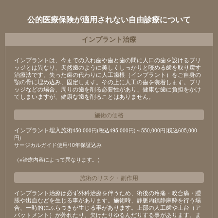
公的医療保険が適用されない自由診療について
インプラント治療
インプラントは、今までの入れ歯や歯と歯の間に人口の歯を設けるブリ
ッジとは異なり、天然歯のように美しくしっかりと咬める歯を取り戻す
治療法です。失った歯の代わりに人工歯根（インプラント）をご自身の
顎の骨に埋め込み、固定します。その上に人工の歯を装着します。ブリ
ッジなどの場合、周りの歯を削る必要性があり、健康な歯に負担をかけ
てしまいますが、健康な歯を削ることはありません。
施術の価格
インプラント埋入施術
450,000円(税込495,000円)～550,000円(税込605,000
円)
サージカルガイド使用/10年保証込み
（※治療内容によって異なります。）
施術のリスク
・
副作用
インプラント治療は必ず外科治療を伴うため、術後の疼痛・咬合痛・腫
脹や出血などを生じる事があります。施術時、静脈内鎮静麻酔を行う場
合、一時的にふらつきが生じる事があります。上部の人工歯や土台（ア
バットメント）が外れたり、欠けたりゆるんだりする事があります。ま