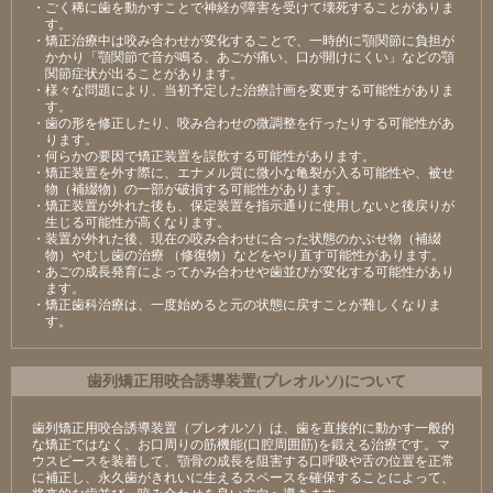
・ごく稀に歯を動かすことで神経が障害を受けて壊死することがありま
す。
・矯正治療中は咬み合わせが変化することで、一時的に顎関節に負担が
かかり「顎関節で音が鳴る、あごが痛い、口が開けにくい」などの顎
関節症状が出ることがあります。
・様々な問題により、当初予定した治療計画を変更する可能性がありま
す。
・歯の形を修正したり、咬み合わせの微調整を行ったりする可能性があ
ります。
・何らかの要因で矯正装置を誤飲する可能性があります。
・矯正装置を外す際に、エナメル質に微小な亀裂が入る可能性や、被せ
物（補綴物）の一部が破損する可能性があります。
・矯正装置が外れた後も、保定装置を指示通りに使用しないと後戻りが
生じる可能性が高くなります。
・装置が外れた後、現在の咬み合わせに合った状態のかぶせ物（補綴
物）やむし歯の治療 （修復物）などをやり直す可能性があります。
・あごの成長発育によってかみ合わせや歯並びが変化する可能性があり
ます。
・矯正歯科治療は、一度始めると元の状態に戻すことが難しくなりま
す。
⻭列矯正⽤咬合誘導装置(プレオルソ)について
歯列矯正用咬合誘導装置（プレオルソ）は、歯を直接的に動かす一般的
な矯正ではなく、お口周りの筋機能(口腔周囲筋)を鍛える治療です。マ
ウスピースを装着して、顎骨の成長を阻害する口呼吸や舌の位置を正常
に補正し、永久歯がきれいに生えるスペースを確保することによって、
将来的な歯並び、咬み合わせを良い方向へ導きます。