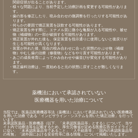
関節症状が出ることがあります。
・様々な問題により、当初予定した治療計画を変更する可能性がありま
す。
・⻭の形を修正したり、咬み合わせの微調整を⾏ったりする可能性があ
ります。
・何らかの要因で矯正装置を誤飲する可能性があります。
・矯正装置を外す際に、エナメル質に微⼩な⻲裂が⼊る可能性や、被せ
物（補綴物）の⼀部が破損する可能性があります。
・矯正装置が外れた後も、保定装置を指⽰通りに使⽤しないと後戻りが
⽣じる可能性が⾼くなります。
・装置が外れた後、現在の咬み合わせに合った状態のかぶせ物（補綴
物）やむし⻭の治療（修復物）などをやり直す可能性があります。
・あごの成⻑発育によってかみ合わせや⻭並びが変化する可能性があり
ます。
・矯正⻭科治療は、⼀度始めると元の状態に戻すことが難しくなりま
す。
薬機法において承認されていない
医療機器を用いた治療について
当院では、医薬品医療機器等法（薬機法）において承認されていない医療機器
を用いた治療 である「インビザライン・システムを用いた矯正治療」を行って
います。
未承認医薬品・医療機器（以下、「未承認医薬品等」とする）について、当サ
イト内で治療法等を記載するため、厚生労働省が定める医療広告ガイドライン
に従い、「未承認医薬品等であること」「入手経路等」「国内の承認医薬品等
の有無」「諸外国における安全性等に係る情報」について掲載いたします。