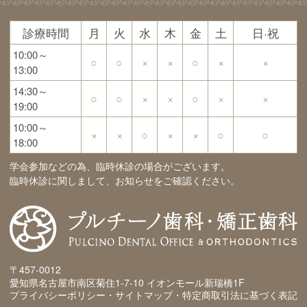
診療時間
月
火
水
木
金
土
日·祝
10:00～
○
○
×
×
○
×
×
13:00
14:30～
○
○
×
×
○
×
×
19:00
10:00～
×
×
○
×
×
○
○
18:00
学会参加などの為、臨時休診の場合がございます。
臨時休診に関しまして、お知らせをご確認ください。
〒457-0012
愛知県名古屋市南区菊住1-7-10 イオンモール新瑞橋1F
プライバシーポリシー・サイトマップ・特定商取引法に基づく表記