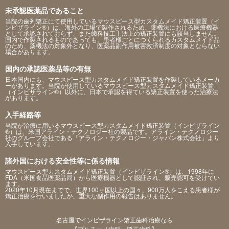
未承認医薬品であること
当院の歯列矯正にて使用しているマウスピース型カスタムメイド矯正装置（イ
ンビザライン®）は、海外の工場で製作されるため、薬機法における医療機器
として承認されておらず、また歯科技工士法上の矯正装置にも該当しません。
国内で作製されるものであっても、患者様ごとにつくられるカスタムメイド品
のため、薬機法の対象外となり、医薬品副作用被害救済制度の対象とならない
場合があります。
国内の承認医薬品等の有無
日本国内にも、マウスピース型カスタムメイド矯正装置を作製しているメーカ
ーがあります。当院が使用しているマウスピース型カスタムメイド矯正装置
（インビザライン®）以外に、日本で承認を得ている矯正装置を使った治療法
があります。
入手経路等
当院が治療に用いるマウスピース型カスタムメイド矯正装置（インビザライン
®）は、米国アライン・テクノロジー社の製品です。アライン・テクノロジー
社のグループ会社である「アライン・テクノロジー・ジャパン株式会社」より
入手しています。
諸外国における安全性等に係る情報
マウスピース型カスタムメイド矯正装置（インビザライン®）は、1998年に
FDA（米国食品医薬品局）から医療機器として認証され、販売認可を受けてい
ます。
2020年10月現在までで、世界100ヶ国以上の国々、900万人をこえる患者様が
矯正治療を行いましたが、重大な副作用の報告はありません。
名古屋でインビザライン矯正歯科治療なら
【プルチーノ歯科・矯正歯科】