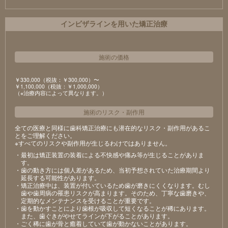
インビザラインを用いた矯正治療
施術の価格
￥330,000（税抜：￥300,000）〜
￥1,100,000（税抜：￥1,000,000）
（※治療内容によって異なります。）
施術のリスク
・
副作用
全ての医療と同様に歯科矯正治療にも潜在的なリスク・副作用があるこ
とをご理解ください。
※すべてのリスクや副作用が生じるわけではありません。
・最初は矯正装置の装着による不快感や痛み等が生じることがありま
す。
・歯の動き方には個人差があるため、当初予想されていた治療期間より
延長する可能性があります。
・矯正治療中は、装置が付いているため歯が磨きにくくなります。むし
歯や歯周病の罹患リスクが高まります。そのため、丁寧な歯磨きや、
定期的なメンテナンスを受けることが重要です。
・歯を動かすことにより歯根が吸収して短くなることが稀にあります。
また、歯ぐきがやせてラインが下がることがあります。
・ごく稀に歯が骨と癒着していて歯が動かないことがあります。