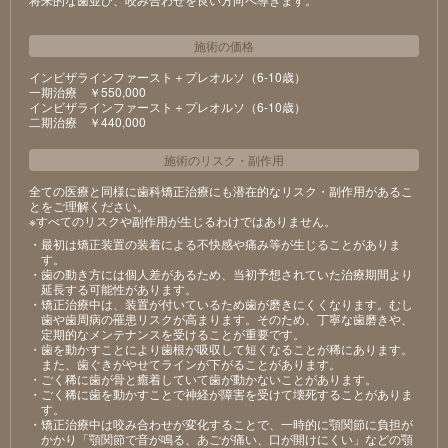
施術の価格
インビザラインファースト＋プレオルソ（6-10歳）
⼀期治療 ￥550,000
インビザラインファースト＋プレオルソ（6-10歳）
⼆期治療 ￥440,000
施術のリスク
・
副作用
全ての医療と同様に歯科矯正治療にも潜在的なリスク・副作用があるこ
とをご理解ください。
※すべてのリスクや副作用が生じるわけではありません。
・最初は矯正装置の装着による不快感や痛み等が⽣じることがありま
す。
・⻭の動き⽅には個⼈差があるため、当初予想されていた治療期間より
延⻑する可能性があります。
・矯正治療中は、装置が付いているため⻭が磨きにくくなります。むし
⻭や⻭周病の罹患リスクが⾼まります。そのため、丁寧な⻭磨きや、
定期的なメンテナンスを受けることが重要です。
・⻭を動かすことにより⻭根が吸収して短くなることが稀にあります。
また、⻭ぐきがやせてラインが下がることがあります。
・ごく稀に⻭が⾻と癒着していて⻭が動かないことがあります。
・ごく稀に⻭を動かすことで神経が障害を受けて壊死することがありま
す。
・矯正治療中は咬み合わせが変化することで、⼀時的に顎関節に負担が
かかり「顎関節で⾳が鳴る、あごが痛い、⼝が開けにくい」などの顎