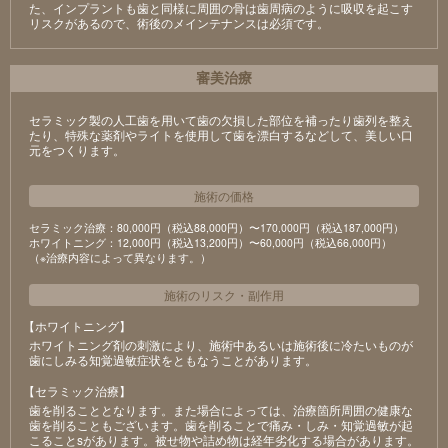
た、インプラントも歯と同様に周囲の骨は歯周病のように吸収を起こす
リスクがあるので、術後のメインテナンスは必須です。
審美治療
セラミック製の⼈⼯⻭を⽤いて⻭の⽋損した部位を補ったり⻭列を整え
たり、特殊な薬剤やライトを使⽤して⻭を漂⽩するなどして、美しい⼝
元をつくります。
施術の価格
セラミック治療：80,000円（税込88,000円）〜170,000円（税込187,000円）
ホワイトニング：12,000円（税込13,200円）〜60,000円（税込66,000円）
（※治療内容によって異なります。）
施術のリスク
・
副作用
【ホワイトニング】
ホワイトニング剤の刺激により、施術中あるいは施術後に冷たいものが
⻭にしみる知覚過敏症状をともなうことがあります。
【セラミック治療】
⻭を削ることとなります。また場合によっては、治療箇所周囲の健康な
⻭を削ることもございます。⻭を削ることで痛み・しみ・知覚過敏が起
こることsがあります。被せ物や詰め物は経年劣化する場合があります。